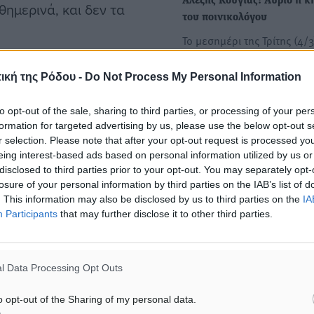
Αλέξης Κούγιας: Αύριο η κ
ημερινά, και δεν τα
του ποινικολόγου
Το μεσημέρι της Τρίτης (4/3
γίνει η κηδεία του Αλέξη Κ
, «ένας άνθρωπος τόσο
ο…
ική της Ρόδου -
Do Not Process My Personal Information
α είσαι για πάντα για
to opt-out of the sale, sharing to third parties, or processing of your per
Αλέξης Κούγιας: Ποιοι
formation for targeted advertising by us, please use the below opt-out s
αναλαμβάνουν τις πολύκρο
r selection. Please note that after your opt-out request is processed y
υποθέσεις του - Από την
eing interest-based ads based on personal information utilized by us or
Πισπιρίγκου μέχρι τα Τέμπ
disclosed to third parties prior to your opt-out. You may separately opt-
losure of your personal information by third parties on the IAB’s list of
Σύμφωνα με πληροφορίες,
. This information may also be disclosed by us to third parties on the
IA
υποθέσεις του γραφείου
Participants
that may further disclose it to other third parties.
του Αλέξη Κούγια θα
#συγκίνηση
προχωρήσουν κανονικά, 
l Data Processing Opt Outs
ματα αναζήτησης
o opt-out of the Sharing of my personal data.