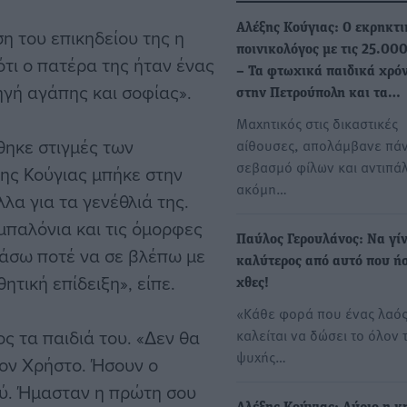
Αλέξης Κούγιας: Ο εκρηκτι
η του επικηδείου της η
ποινικολόγος με τις 25.000
τι ο πατέρα της ήταν ένας
– Τα φτωχικά παιδικά χρό
γή αγάπης και σοφίας».
στην Πετρούπολη και τα…
Μαχητικός στις δικαστικές
θηκε στιγμές των
αίθουσες, απολάμβανε πάν
σεβασμό φίλων και αντιπά
ξης Κούγιας μπήκε στην
ακόμη…
λα για τα γενέθλιά της.
μπαλόνια και τις όμορφες
Παύλος Γερουλάνος: Να γί
χάσω ποτέ να σε βλέπω με
καλύτερος από αυτό που ή
τική επίδειξη», είπε.
χθες!
«Κάθε φορά που ένας λαό
ς τα παιδιά του. «Δεν θα
καλείται να δώσει το όλον 
ψυχής…
ον Χρήστο. Ήσουν ο
ύ. Ήμασταν η πρώτη σου