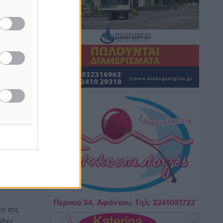
κάπνισμα
Ειδήσεις
•
πριν 2 ώρες
Έκτακτο επίδομα παιδιού: Έως 10
Αυγούστου η προθεσμία για ΑΦΜ –
Ποιοι πάνε ταμείο
Ειδήσεις
•
πριν 2 ώρες
ASTYBUS: 27.642 διαδρομές στην
υ
Αστυπάλαια – Το «έξυπνο» μοντέλο
άδα και
μετακίνησης που έγινε μέρος της
καθημερινότητας
Τοπικές Ειδήσεις
•
πριν 2 ώρες
Ερώτηση Μπελέρη σε Κομισιόν για τη
δημιουργία «σύγχρονου Ευρωπαϊκού
ή της
Ταμείου Αντιμετώπισης Φυσικών
ίδες
Καταστροφών»