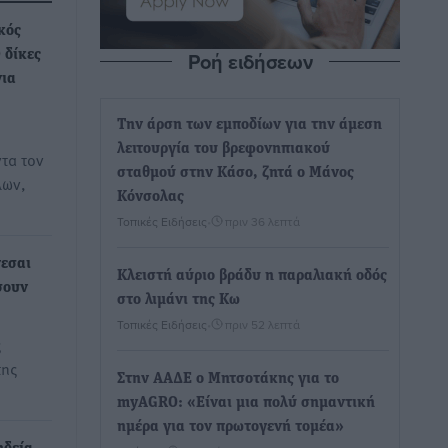
κός
Ροή ειδήσεων
 δίκες
νια
Την άρση των εμποδίων για την άμεση
λειτουργία του βρεφονηπιακού
τα τον
σταθμού στην Κάσο, ζητά ο Μάνος
λων,
Κόνσολας
Τοπικές Ειδήσεις
•
πριν 36 λεπτά
νεσαι
Κλειστή αύριο βράδυ η παραλιακή οδός
σουν
στο λιμάνι της Κω
Τοπικές Ειδήσεις
•
πριν 52 λεπτά
ς
της
Στην ΑΑΔΕ ο Μητσοτάκης για το
myAGRO: «Είναι μια πολύ σημαντική
ημέρα για τον πρωτογενή τομέα»