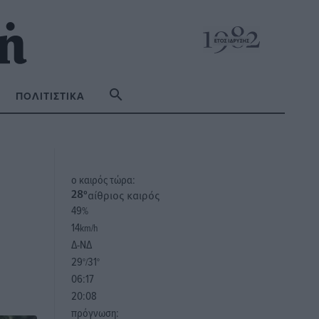
ΠΟΛΙΤΙΣΤΙΚΆ
o καιρός τώρα:
αίθριος καιρός
28
°
49
%
14
km/h
Δ-ΝΔ
29
31
°/
°
06:17
20:08
πρόγνωση: