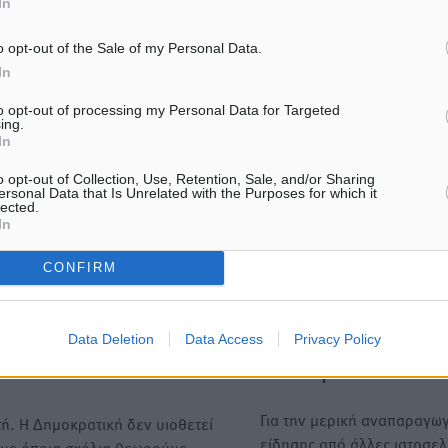
In
ε μας στο Google News ★ ↗
o opt-out of the Sale of my Personal Data.
ήστε
In
to opt-out of processing my Personal Data for Targeted
ing.
In
ΙΑΒΑΣΕ ΕΠΙΣΗΣ
o opt-out of Collection, Use, Retention, Sale, and/or Sharing
ersonal Data that Is Unrelated with the Purposes for which it
lected.
ΕΙΔΉΣΕΙΣ
ΕΙΔΉΣΕΙΣ
In
Ξενοδοχεία: Ανοδος 10% στον
Οι πρώτες εικόνες του νέο
τζίρο με στάσιμες
Canadair που έρχεται Ελλ
διανυκτερεύσεις
θα πετά και νύχτα
CONFIRM
6.08.26 · 11:32
06.08.26 · 11:20
Data Deletion
Data Access
Privacy Policy
Υπενθύμιση:
Για την μερική αναπαραγωγ
ή. Η Δημοκρατική δεν υιοθετεί
είδησης από άλλες ιστοσελ
υμε όποια σχόλια θεωρούμε