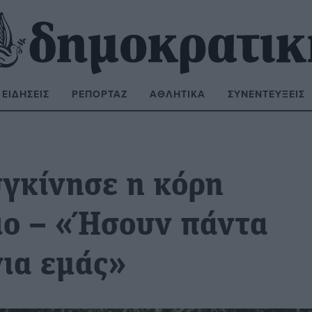
ΕΙΔΉΣΕΙΣ
ΡΕΠΟΡΤΆΖ
ΑΘΛΗΤΙΚΆ
ΣΥΝΕΝΤΕΎΞΕΙΣ
ΝΑΖΉΤΗΣΗ:
υγκίνησε η κόρη
ειο – «Ήσουν πάντα
ια εμάς»