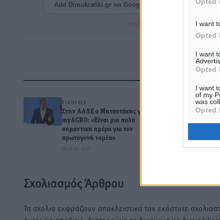
Opted 
Add Dimokratiki.gr on Google ↗
Ακολουθήστ
I want t
Στο Google News πατήστε ★ Ακολουθ
Opted 
I want 
Advertis
Opted 
Δ
I want t
of my P
was col
ΕΙΔΉΣΕΙΣ
Opted 
Στην ΑΑΔΕ ο Μητσοτάκης για το
myAGRO: «Είναι μια πολύ
σημαντική ημέρα για τον
πρωτογενή τομέα»
0
06.08.26 · 11:37
Σχολιασμός Άρθρου
Τα σχόλια εκφράζουν αποκλειστικά τον εκάστοτε σχολιαστ
αυτές τις απόψεις. Διατηρούμε το δικαίωμα να διαγράψο