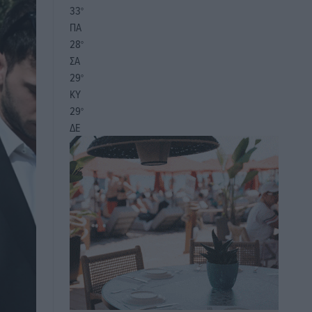
33
°
ΠΑ
28
°
ΣΑ
29
°
ΚΥ
29
°
ΔΕ