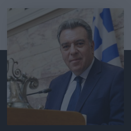
70χρονη μητέρα του όταν εκείνη αρνήθηκε να του
δώσει χρήματα για ναρκωτικά
Τοπικές Ειδήσεις
•
πριν 4 ώρες
Ασφαλιστικά μέτρα από το Ελληνικό Δημόσιο κατά
του 39χρονου για τις δολιοφθορές στο Radar
Ατάβυρου
Τοπικές Ειδήσεις
•
πριν 4 ώρες
Το πρώτο «βραχιολάκι» στα Δωδεκάνησα ανοίγει την
πόρτα της φυλακής για τον 68χρονο πρώην τραπεζικό
στο σκάνδαλο της Εμπορικής
Τοπικές Ειδήσεις
•
πριν 4 ώρες
Ασφαλείς προορισμοί η Ρόδος και η Κως στη διεθνή
τουριστική αγορά
Τοπικές Ειδήσεις
•
πριν 4 ώρες