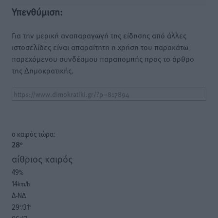
Υπενθύμιση:
Για την μερική αναπαραγωγή της είδησης από άλλες
ιστοσελίδες είναι απαραίτητη η χρήση του παρακάτω
παρεχόμενου συνδέσμου παραπομπής προς το άρθρο
της Δημοκρατικής.
o καιρός τώρα:
28
°
αίθριος καιρός
49
%
14
km/h
Δ-ΝΔ
29
31
°/
°