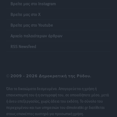
Βρείτε μας στο Instagram
Σύμη: Ανασύρθηκε σορός άνδρα – Εξετάζεται αν είναι
Βρείτε μας στο X
ο 8ος Γερμανός που αγνοούνταν μετά την παράσυρσή
ιστιοφόρου
Βρείτε μας στο Youtube
Τοπικές Ειδήσεις
•
πριν 19 ώρες
Αρχείο παλαιότερων άρθρων
Ερώτηση στην Ευρωπαϊκή Επιτροπή για τις
RSS Newsfeed
αλλεπάλληλες πυρκαγιές που ξεσπούν από μονάδες
ανακύκλωσης και ΧΥΤΑ και την επικίνδυνη έκθεση
σε καρκινογόνες τοξικές ουσίες
Ειδήσεις
•
πριν 19 ώρες
©
2009 - 2026 Δημοκρατική της Ρόδου.
Συλλυπητήριο μήνυμα του Δημάρχου Ρόδου
Αλέξανδρου Κολιάδη για την απώλεια του Θοδωρή
Όλα τα δικαιώματα δεσμευμένα. Απαγορεύεται η χρήση ή
Παπαθεοδώρου
επανεκπομπή του ή η αντιγραφή του, σε οποιοδήποτε μέσο, μετά
Τοπικές Ειδήσεις
•
πριν 19 ώρες
ή άνευ επεξεργασίας, χωρίς άδεια του εκδότη. Το σύνολο του
περιεχομένου και των υπηρεσιών του dimokratiki.gr διατίθεται
στους επισκέπτες αυστηρά για προσωπική χρήση.
Αναγέννηση Ασφενδιού: Με Ζαχαρία Ήλιο κάτω από