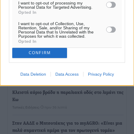
I want to opt-out of processing my
Personal Data for Targeted Advertising.
Opted In
I want to opt-out of Collection, Use,
Retention, Sale, and/or Sharing of my
Personal Data that Is Unrelated with the
Ροή ειδήσεων
Purposes for which it was collected.
Opted In
CONFIRM
Την άρση των εμποδίων για την άμεση λειτουργία του
βρεφονηπιακού σταθμού στην Κάσο, ζητά ο Μάνος
Κόνσολας
Data Deletion
Data Access
Privacy Policy
Τοπικές Ειδήσεις
•
πριν 20 λεπτά
Κλειστή αύριο βράδυ η παραλιακή οδός στο λιμάνι της
Κω
Τοπικές Ειδήσεις
•
πριν 36 λεπτά
Στην ΑΑΔΕ ο Μητσοτάκης για το myAGRO: «Είναι μια
πολύ σημαντική ημέρα για τον πρωτογενή τομέα»