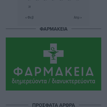
Η σιωπηρή παράταση του Ταμείου Ανάκαμψης για
31
την Ελλάδα
Ειδήσεις
•
πριν 3 ώρες
« Φεβ
Απρ »
Το εκλογικό ρολόι του Μαξίμου χτυπά τέλη Μαΐου του
ΦΑΡΜΑΚΕΙΑ
2027
Τοπικές Ειδήσεις
•
πριν 4 ώρες
ΦΟΔΣΑ Νοτίου Αιγαίου: «Δεν ζητάμε ασυλία – ζητάμε
θεσμική προστασία της αυτοδιοίκησης»
Τοπικές Ειδήσεις
•
πριν 4 ώρες
Στη διαδικασία της απευθείας διαπραγμάτευσης ο
Δήμος Ρόδου για τη ναυαγοσωστική κάλυψη των
παραλιών
Τοπικές Ειδήσεις
•
πριν 4 ώρες
ΠΡΟΣΦΑΤΑ ΑΡΘΡΑ
Στο Αυτόφωρο 47χρονος που φέρεται να απείλησε τη