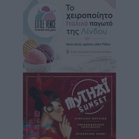
Έκτακτο επίδομα παιδιού: Έως 10 Αυγούστου η
προθεσμία για ΑΦΜ – Ποιοι πάνε ταμείο
Ειδήσεις
•
πριν 1 ώρα
ASTYBUS: 27.642 διαδρομές στην Αστυπάλαια – Το
«έξυπνο» μοντέλο μετακίνησης που έγινε μέρος της
καθημερινότητας
Τοπικές Ειδήσεις
•
πριν 2 ώρες
Ερώτηση Μπελέρη σε Κομισιόν για τη δημιουργία
«σύγχρονου Ευρωπαϊκού Ταμείου Αντιμετώπισης
Φυσικών Καταστροφών»
Ειδήσεις
•
πριν 3 ώρες
Έκκληση γονέων για να λειτουργήσει ο
Βρεφονηπιακός Σταθμός Κάσου
Τοπικές Ειδήσεις
•
πριν 3 ώρες