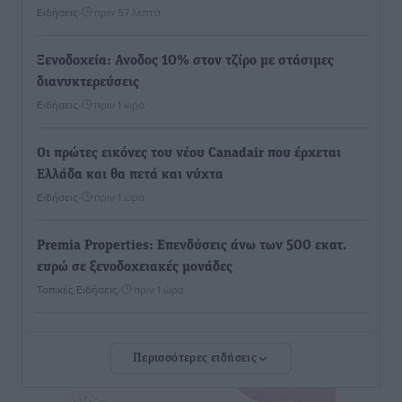
Ειδήσεις
•
πριν 57 λεπτά
Ξενοδοχεία: Ανοδος 10% στον τζίρο με στάσιμες
διανυκτερεύσεις
Ειδήσεις
•
πριν 1 ώρα
Οι πρώτες εικόνες του νέου Canadair που έρχεται
Ελλάδα και θα πετά και νύχτα
Ειδήσεις
•
πριν 1 ώρα
Premia Properties: Επενδύσεις άνω των 500 εκατ.
ευρώ σε ξενοδοχειακές μονάδες
Τοπικές Ειδήσεις
•
πριν 1 ώρα
Αυξήθηκαν οι Ελληνες που αποφάσισαν να
Περισσότερες ειδήσεις
διακόψουν το κάπνισμα
Ειδήσεις
•
πριν 1 ώρα