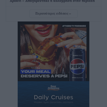
Αρδάνι – Απαγορεύτηκε η κολύμβηση στην περιοχή
Τοπικές Ειδήσεις
•
πριν 17 ώρες
Περισσότερες ειδήσεις
Τουρνάς για φωτιές: «Κανένα περιθώριο
εφησυχασμού» – Σε πλήρη ετοιμότητα ο μηχανισμός
Ειδήσεις
•
πριν 17 ώρες
Καιρός: Επιμένουν οι υψηλές θερμοκρασίες – Ισχυρά
μελτέμια έως 9 μποφόρ, σε «Red Code» 6 περιοχές
Τοπικές Ειδήσεις
•
πριν 18 ώρες
Τα φοιτητικά ενοίκια «τινάζουν στον αέρα» τους
οικογενειακούς προϋπολογισμούς
Ειδήσεις
•
πριν 18 ώρες
Δύο νέοι ξενώνες παραδόθηκαν στις Ένοπλες
Δυνάμεις στη νήσο Ρω
Τοπικές Ειδήσεις
•
πριν 18 ώρες