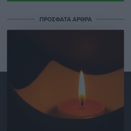
Γιάννης Βασιλάκης: «Η Πρωτοβάθμια Φροντίδα
ΠΡΟΣΦΑΤΑ ΑΡΘΡΑ
Υγείας πρέπει να φτάνει σε κάθε γωνιά – Ενισχύουμε
τις δομές, δεν τις αποδυναμώνουμε»
Συνεντεύξεις
•
πριν 20 ώρες
Ιδρυμα Ωνάση: Το όραμα πίσω από τα δύο νέα
σχολεία της Ρόδου
Συνεντεύξεις
•
πριν 20 ώρες
Μιχάλης Χουρδάκης: «Η χώρα χρειάζεται μια
αξιόπιστη εναλλακτική κυβερνητική πρόταση»
Συνεντεύξεις
•
πριν 20 ώρες
Σεβ. Μητροπολίτης Ρόδου κ. Κύριλλος: «Ο Αύγουστος
είναι ο μήνας της Παναγίας και η Θεία Λειτουργία η
καρδιά της ζωής της Εκκλησίας»