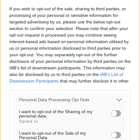
44
%
If you wish to opt-out of the sale, sharing to third parties, or
11
km/h
processing of your personal or sensitive information for
Β-ΒΑ
targeted advertising by us, please use the below opt-out
26
26
°/
°
section to confirm your selection. Please note that after your
06:20
opt-out request is processed you may continue seeing
20:04
interest-based ads based on personal information utilized by
πρόγνωση:
us or personal information disclosed to third parties prior to
your opt-out. You may separately opt-out of the further
30
°
disclosure of your personal information by third parties on the
ΤΡ
IAB’s list of downstream participants. This information may
28
°
also be disclosed by us to third parties on the
IAB’s List of
ΤΕ
Downstream Participants
that may further disclose it to other
28
°
third parties.
ΠΕ
Personal Data Processing Opt Outs
30
°
ΠΑ
I want to opt-out of the Sharing of my
personal data.
Opted In
I want to opt-out of the Sale of my
Personal Data.