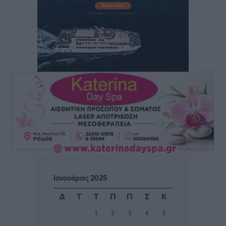
Συνεχίζεται η έξοδος του Αυγούστου – Πάνω από
34.000 αναχωρούν σήμερα μόνο από τον Πειραιά
Ειδήσεις
•
πριν 19 ώρες
Μόνιμες θέσεις στους παιδικούς σταθμούς: Οι
προϋποθέσεις, η 24μηνη εμπειρία και οι προθεσμίες
για τους δήμους
Τοπικές Ειδήσεις
•
πριν 19 ώρες
Δεύτερη πηγή εισοδήματος για τους επαγγελματίες
ψαράδες ο αλιευτικός τουρισμός
Ειδήσεις
•
πριν 19 ώρες
Ιανουάριος 2025
Μαρία Εκμεκτσίογλου: Η πίστη μου είναι το
Δ
Τ
Τ
Π
Π
Σ
Κ
μεγαλύτερο στήριγμα μου – Το προσκύνημα στην ιερά
1
2
3
4
5
Μονή Πανορμίτη