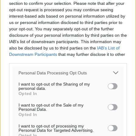
section to confirm your selection. Please note that after your
Ροή ειδήσεων
opt-out request is processed you may continue seeing
interest-based ads based on personal information utilized by
us or personal information disclosed to third parties prior to
your opt-out. You may separately opt-out of the further
Έφυγε από τη ζωή ο επί σειρά ετών εφημέριος στον
disclosure of your personal information by third parties on the
ιερό Ναό του Αγίου Νικολάου Παστίδας Μιχαήλ
IAB’s list of downstream participants. This information may
Καψάλης
also be disclosed by us to third parties on the
IAB’s List of
Τοπικές Ειδήσεις
•
πριν 16 ώρες
Downstream Participants
that may further disclose it to other
third parties.
Αποκαλυπτήρια για την «Ατζέντα 2030» από το βήμα
Personal Data Processing Opt Outs
της ΔΕΘ
Ειδήσεις
•
πριν 19 ώρες
I want to opt-out of the Sharing of my
personal data.
Opted In
Από την παράδοση της Ρόδου στα ερευνητικά
I want to opt-out of the Sale of my
εργαστήρια: Το μελεκούνι αποκτά διεθνές
Personal Data.
επιστημονικό ενδιαφέρον
Opted In
Πολιτιστικά
•
πριν 19 ώρες
I want to opt-out of processing my
Personal Data for Targeted Advertising.
Opted In