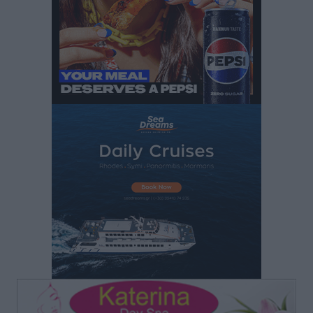
μελτέμια έως 9 μποφόρ, σε «Red Code» 6 περιοχές
Τοπικές Ειδήσεις
•
πριν 22 ώρες
Τα φοιτητικά ενοίκια «τινάζουν στον αέρα» τους
οικογενειακούς προϋπολογισμούς
Ειδήσεις
•
πριν 22 ώρες
Δύο νέοι ξενώνες παραδόθηκαν στις Ένοπλες
Δυνάμεις στη νήσο Ρω
Τοπικές Ειδήσεις
•
πριν 22 ώρες
Συνεχίζεται η έξοδος του Αυγούστου – Πάνω από
34.000 αναχωρούν σήμερα μόνο από τον Πειραιά
Ειδήσεις
•
πριν 22 ώρες
Μόνιμες θέσεις στους παιδικούς σταθμούς: Οι
προϋποθέσεις, η 24μηνη εμπειρία και οι προθεσμίες