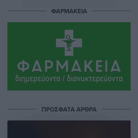
από Γερμανούς
ΦΑΡΜΑΚΕΙΑ
Ειδήσεις
•
πριν 23 ώρες
Οδηγός στη Ρόδο τράκαρε σταθμευμένο αυτοκίνητο,
παρέσυρε 72χρονο και διέφυγε
Τοπικές Ειδήσεις
•
πριν 23 ώρες
ΠΡΟΣΦΑΤΑ ΑΡΘΡΑ