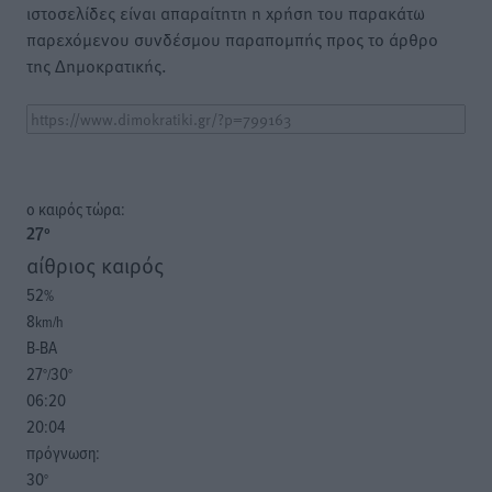
ιστοσελίδες είναι απαραίτητη η χρήση του παρακάτω
παρεχόμενου συνδέσμου παραπομπής προς το άρθρο
της Δημοκρατικής.
o καιρός τώρα:
27
°
αίθριος καιρός
52
%
8
km/h
Β-ΒΑ
27
30
°/
°
06:20
20:04
πρόγνωση:
30
°