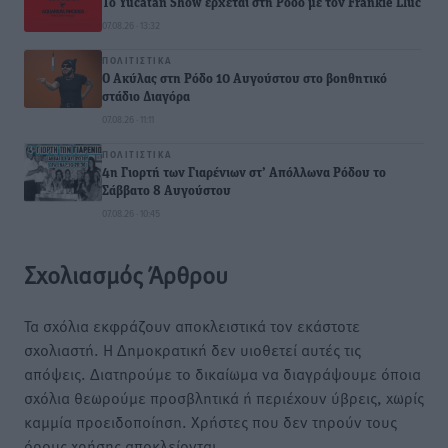
Το Yucatan Show έρχεται στη Ρόδο με τον Frankie Lluc
07.08.26 · 13:32
ΠΟΛΙΤΙΣΤΙΚΆ
Ο Ακύλας στη Ρόδο 10 Αυγούστου στο βοηθητικό
στάδιο Διαγόρα
07.08.26 · 11:11
ΠΟΛΙΤΙΣΤΙΚΆ
4η Γιορτή των Γιαρένιων στ’ Απόλλωνα Ρόδου το
Σάββατο 8 Αυγούστου
07.08.26 · 10:45
Σχολιασμός Άρθρου
Τα σχόλια εκφράζουν αποκλειστικά τον εκάστοτε
σχολιαστή. Η Δημοκρατική δεν υιοθετεί αυτές τις
απόψεις. Διατηρούμε το δικαίωμα να διαγράψουμε όποια
σχόλια θεωρούμε προσβλητικά ή περιέχουν ύβρεις, χωρίς
καμμία προειδοποίηση. Χρήστες που δεν τηρούν τους
όρους χρήσης αποκλείονται.