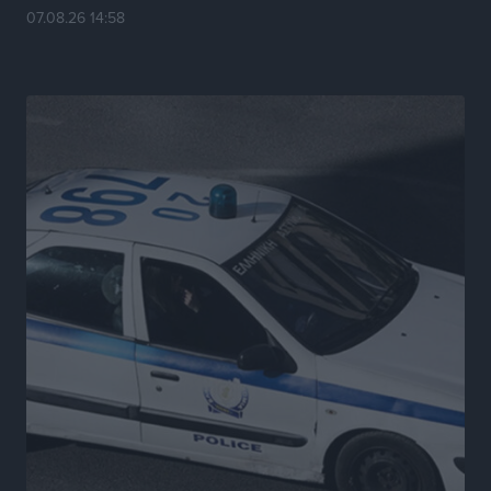
07.08.26 14:58
Νέες τουρκικές παραβιάσεις στο Αιγαίο – Μία
εμπλοκή με ελληνικά μαχητικά
Ειδήσεις
•
πριν 7 ώρες
Γονικές παροχές: Οι παγίδες στις μεταφορές
χρημάτων που μπορεί να κοστίσουν σε φόρο
Ειδήσεις
•
πριν 7 ώρες
Η επόμενη παγκόσμια δύναμη στα υδροπλάνα μπορεί
να είναι η Ελλάδα
Ειδήσεις
•
πριν 7 ώρες
Στη Σύμη η Φαίη Σκορδά επισκέφθηκε την Ιερά Μονή
του Πανορμίτη
Τοπικές Ειδήσεις
•
πριν 7 ώρες