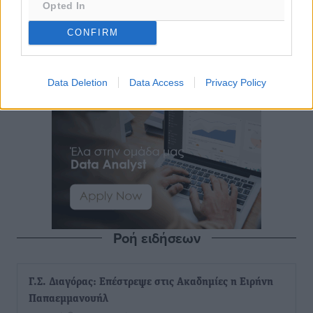
Opted In
CONFIRM
Data Deletion
Data Access
Privacy Policy
Ροή ειδήσεων
Γ.Σ. Διαγόρας: Επέστρεψε στις Ακαδημίες η Ειρήνη
Παπαεμμανουήλ