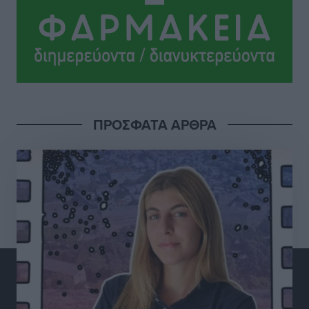
Ειδήσεις
•
πριν 5 ώρες
Γ. Χατζημάρκος από το Μέγαρο Μαξίμου: “Ο
τουρισμός μπορεί να γίνει ο μεγαλύτερος πελάτης της
ελληνικής βιομηχανίας”
Τοπικές Ειδήσεις
•
πριν 5 ώρες
ΠΡΟΣΦΑΤΑ ΑΡΘΡΑ
Έρευνα ΕΟΤ: Οι Ευρωπαίοι ταξιδιώτες «ψηφίζουν»
Ελλάδα
Ειδήσεις
•
πριν 5 ώρες
Άκυρες οι εγκύκλιοι που δεν αναρτώνται,
υποχρεωτική η δημοσίευσή τους από την 1η
Οκτωβρίου
Ειδήσεις
•
πριν 5 ώρες
Καύσιμα: «Καίνε» οι τιμές και στα νησιά μας – Γιατί