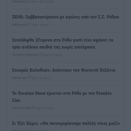
Αθλητικά
•
πριν 43 λεπτά
ΣΚΟΕ: Σαββατοκύριακο με αγώνες από τον Σ.Σ. Ρόδου
Αθλητικά
•
πριν 1 ώρα
Συνελήφθη 37χρονη στη Ρόδο γιατί είχε αφήσει τα
τρία ανήλικα παιδιά της χωρίς επιτήρηση
Τοπικές Ειδήσεις
•
πριν 2 ώρες
Σταυρός Καλυθιών: Απέκτησε την Φωτεινή Πιζάνια
Αθλητικά
•
πριν 2 ώρες
Το Yucatan Show έρχεται στη Ρόδο με τον Frankie
Lluc
Πολιτιστικά
•
πριν 3 ώρες
Σι Τζέι Χάρις: «Να πανηγυρίσουμε πολλές νίκες μαζί»
Αθλητικά
•
πριν 3 ώρες