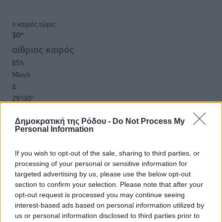
o καιρός τώρα:
30
°
αίθριος καιρός
85
%
14
km/h
Δ
29
30
°/
°
06:18
20:07
Δημοκρατική της Ρόδου -
Do Not Process My
Personal Information
πρόγνωση:
32
°
If you wish to opt-out of the sale, sharing to third parties, or
ΣΑ
processing of your personal or sensitive information for
30
°
targeted advertising by us, please use the below opt-out
ΚΥ
section to confirm your selection. Please note that after your
29
°
opt-out request is processed you may continue seeing
ΔΕ
interest-based ads based on personal information utilized by
us or personal information disclosed to third parties prior to
29
°