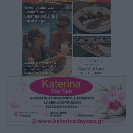
Αθλητικά
•
πριν 3 ώρες
Φοίβος Κω: Το «ευχαριστώ» για το 9ο Kos 3X3
Basketball Festival
Αθλητικά
•
πριν 3 ώρες
6ο Kalymnos 3X3: Ολοκληρώθηκε με μεγάλη επιτυχία,
νικητές οι VAR!
Αθλητικά
•
πριν 3 ώρες
Νέα αεροσκάφη, drones, δασοκομάντος: Τι έχει
αλλάξει στην Πολιτική Προστασί
Ειδήσεις
•
πριν 4 ώρες
Άδωνις Γεωργιάδης στον RV: “Στο υπουργείο
εξετάζουμε την θεσμοθέτηση τρίτης κατηγορίας
κινήτρων, ειδικά για τα νοσοκομεία στα νησιά”