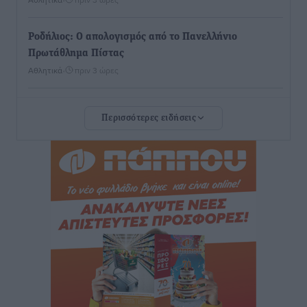
Ροδήλιος: Ο απολογισμός από το Πανελλήνιο
Πρωτάθλημα Πίστας
Αθλητικά
•
πριν 3 ώρες
Διαγόρας: Μετεγγραφικό ντεμαράζ
Περισσότερες ειδήσεις
Αθλητικά
•
πριν 3 ώρες
Γ.Σ. Διαγόρας: Εντατική προετοιμασία και επιστροφή
Ρίζου στις Ακαδημίες
Αθλητικά
•
πριν 3 ώρες
Εθνική Ανδρών: Ραντεβού στο Telekom Center Athens
Αθλητικά
•
πριν 3 ώρες
ΕΠΟ: Απέσυρε τη στήριξή της στην υποψηφιότητα
του Ινφαντίνο