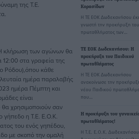
ύναμη της Τ.Ε.
Κορασίδων
α.
Η ΤΕ ΕΟΚ Δωδεκανήσου έκ
γνωστή την προκήρυξη του
πρωταθλήματος των…
. Η κλήρωση των αγώνων θα
ΤΕ ΕΟΚ Δωδεκανήσου: Η
προκήρυξη του Παιδικού
α 12:00 στα γραφεία της
πρωταθλήματος
ιο Ρόδου),όπου κάθε
Η ΤΕ ΕΟΚ Δωδεκανήσου
Τελευταία ημέρα παραλαβής
ανακοίνωσε την προκήρυξ
023 ημέρα Πέμπτη και
νέου Παιδικού πρωταθλήμα
ομάδες είναι
που…
 θα χρησιμοποιούν σαν
γήπεδο η Τ.Ε. Ε.Ο.Κ.
Η προκήρυξη του γυναικεί
πρωταθλήματος!
ματος του ενός γηπέδου,
Η Τ.Ε. Ε.Ο.Κ. Δωδεκανήσου
εδο με σκοπό την ομαλή