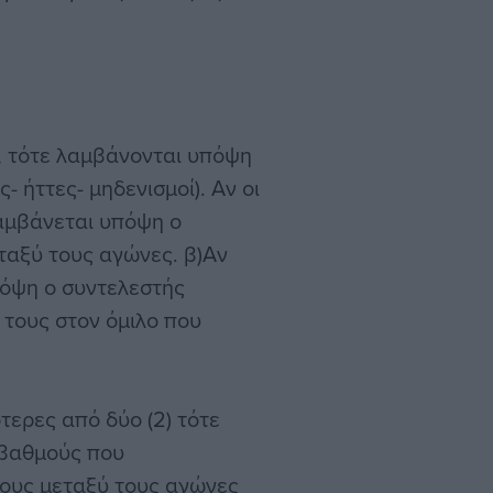
), τότε λαμβάνονται υπόψη
- ήττες- μηδενισμοί). Αν οι
λαμβάνεται υπόψη ο
ταξύ τους αγώνες. β)Αν
πόψη ο συντελεστής
 τους στον όμιλο που
τερες από δύο (2) τότε
 βαθμούς που
τους μεταξύ τους αγώνες