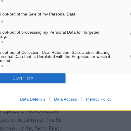
In
o opt-out of the Sale of my Personal Data.
In
to opt-out of processing my Personal Data for Targeted
ing.
 καθοριστεί με νέα
In
o opt-out of Collection, Use, Retention, Sale, and/or Sharing
ersonal Data that Is Unrelated with the Purposes for which it
lected.
In
CONFIRM
α ορίζει το άρθρο 47 των
 1 βαθμός για την ήττα-
Data Deletion
Data Access
Privacy Policy
άθηκε από ομάδα που
 / άρθρο 21 κανονισμών
από υπαιτιότητα). Για δε
ό και με τις διατάξεις