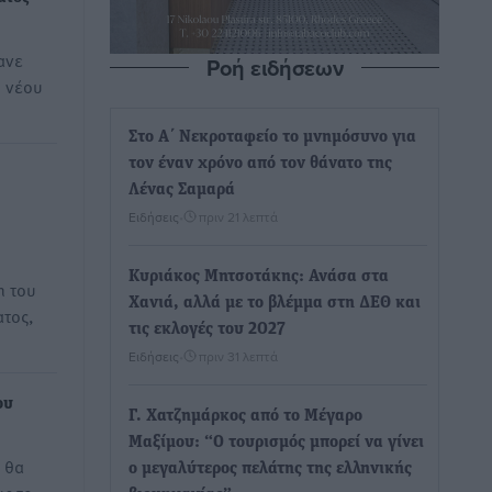
ανε
Ροή ειδήσεων
 νέου
Στο Α΄ Νεκροταφείο το μνημόσυνο για
τον έναν χρόνο από τον θάνατο της
Λένας Σαμαρά
Ειδήσεις
•
πριν 21 λεπτά
Κυριάκος Μητσοτάκης: Ανάσα στα
η του
Χανιά, αλλά με το βλέμμα στη ΔΕΘ και
τος,
τις εκλογές του 2027
Ειδήσεις
•
πριν 31 λεπτά
ου
Γ. Χατζημάρκος από το Μέγαρο
Μαξίμου: “Ο τουρισμός μπορεί να γίνει
 θα
ο μεγαλύτερος πελάτης της ελληνικής