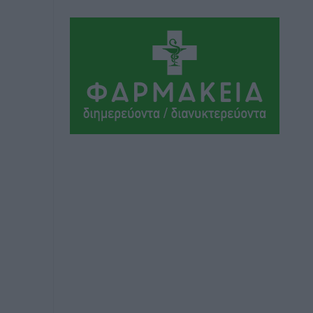
παραμένουν αταξινόμητα – Λύση
αναζητά το υπουργείο
Ειδήσεις
•
πριν 3 ώρες
Νέες τουρκικές παραβιάσεις στο Αιγαίο
– Μία εμπλοκή με ελληνικά μαχητικά
Ειδήσεις
•
πριν 3 ώρες
Γονικές παροχές: Οι παγίδες στις
μεταφορές χρημάτων που μπορεί να
κοστίσουν σε φόρο
Ειδήσεις
•
πριν 3 ώρες
Η επόμενη παγκόσμια δύναμη στα
υδροπλάνα μπορεί να είναι η Ελλάδα
Ειδήσεις
•
πριν 3 ώρες
Στη Σύμη η Φαίη Σκορδά επισκέφθηκε