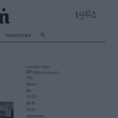
ΠΟΛΙΤΙΣΤΙΚΆ
o καιρός τώρα:
αίθριος καιρός
30
°
79
%
18
km/h
ΒΔ
31
32
°/
°
06:18
20:07
πρόγνωση: