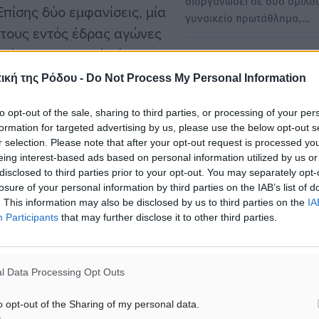
διοργανώσει σε δύο ομίλου
πίσης δύο εμφανίσεις, μία
γυναικείο πρωτάθλημα,…
στους εντός έδρας αγώνες
είται στους εκτός έδρας.
ΤΕ ΕΟΚ Δωδεκανήσου: Η
ι το λογότυπο της ομάδας
προκήρυξη του τουρνουά Μ
ική της Ρόδου -
Do Not Process My Personal Information
Αγοριών (U11)
θώς και το όνομα του
to opt-out of the sale, sharing to third parties, or processing of your per
Η ΤΕ ΕΟΚ Δωδεκανήσου
ι να αγωνιστεί με
formation for targeted advertising by us, please use the below opt-out s
διοργανώνει το τουρνουά 
να απομονωθούν όνομα και
r selection. Please note that after your opt-out request is processed y
Αγοριών (U11), το οποίο…
ναι εμφανή στο κοινό. Η
eing interest-based ads based on personal information utilized by us or
disclosed to third parties prior to your opt-out. You may separately opt-
ην ημέρα , ώρα και γήπεδο
losure of your personal information by third parties on the IAB’s list of
νας μέχρι την Τρίτη στις
. This information may also be disclosed by us to third parties on the
IA
Participants
that may further disclose it to other third parties.
ερίπτωση μη ενημέρωσης η
αδήποτε ημέρα και ώρα
 τα οποία έχει δηλώσει ως
l Data Processing Opt Outs
 συμμετοχής οι ομάδες θα
o opt-out of the Sharing of my personal data.
ο καταστατικό και το Δ.Σ.