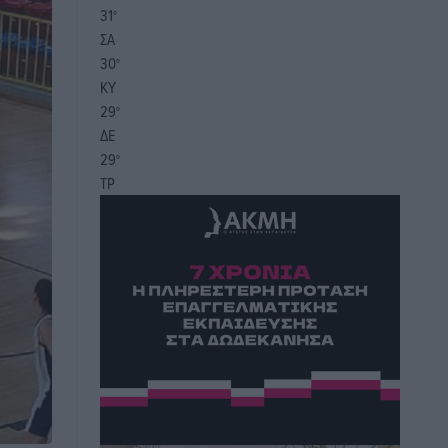
31
°
ΣΑ
30
°
ΚΥ
29
°
ΔΕ
29
°
ΤΡ