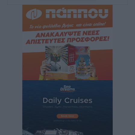
του νέου Περιφερειακού Πολυδύναμου Ιατρείου
Γενναδίου παρουσία του Άδωνι Γεωργιάδη
Τοπικές Ειδήσεις
•
πριν 2 ώρες
Στη Λέρο ο πρόεδρος του ΠΑΣΟΚ Νίκος Ανδρουλάκης
Τοπικές Ειδήσεις
•
πριν 2 ώρες
Στα 2-2,35 GW ο στόχος για τα πρώτα υπεράκτια
αιολικά πάρκα που θα λειτουργήσουν στη χώρα μας
Ειδήσεις
•
πριν 3 ώρες
Η Ελλάδα κρατά το τουριστικό momentum, παρά τις
γεωπολιτικές αναταράξεις
Ειδήσεις
•
πριν 3 ώρες
Σε κόκκινο συναγερμό επτά Περιφέρειες – Οι οδηγίες
της Πολιτικής Προστασίας και ο Χάρτης Πρόβλεψης
Πυρκαγιάς