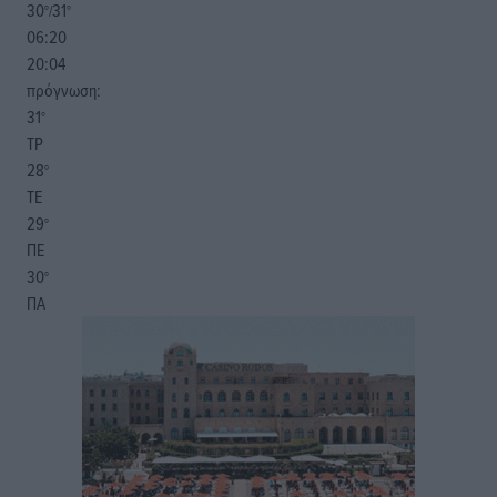
30
31
°/
°
06:20
20:04
πρόγνωση:
31
°
ΤΡ
28
°
ΤΕ
29
°
ΠΕ
30
°
ΠΑ