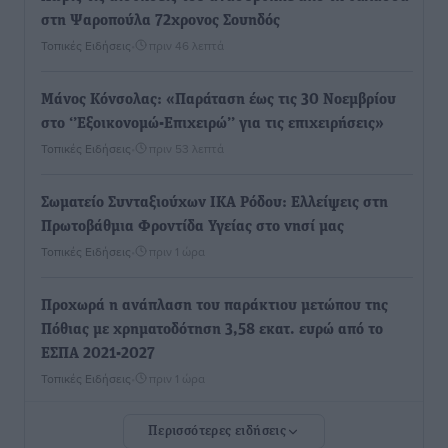
στη Ψαροπούλα 72χρονος Σουηδός
Τοπικές Ειδήσεις
•
πριν 46 λεπτά
Μάνος Κόνσολας: «Παράταση έως τις 30 Νοεμβρίου
στο ‘’Εξοικονομώ-Επιχειρώ’’ για τις επιχειρήσεις»
Τοπικές Ειδήσεις
•
πριν 53 λεπτά
Σωματείο Συνταξιούχων ΙΚΑ Ρόδου: Ελλείψεις στη
Πρωτοβάθμια Φροντίδα Υγείας στο νησί μας
Τοπικές Ειδήσεις
•
πριν 1 ώρα
Προχωρά η ανάπλαση του παράκτιου μετώπου της
Πόθιας με χρηματοδότηση 3,58 εκατ. ευρώ από το
ΕΣΠΑ 2021-2027
Τοπικές Ειδήσεις
•
πριν 1 ώρα
Περισσότερες ειδήσεις
Την Παρασκευή 21 Αυγούστου η τελετή εγκαινίων