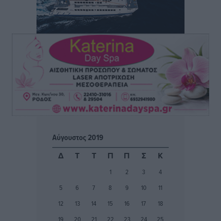
Ειδήσεις
•
πριν 3 ώρες
ΑΑΔΕ: Αυξάνονται οι «καρφωτές» για φοροδιαφυγή
– Στο μικροσκόπιο τουριστικοί προορισμοί, ταμειακές
και συναλλαγές POS
Ειδήσεις
•
πριν 4 ώρες
Δημόσιο: Το νέο καθεστώς επιλογής προϊσταμένων, τι
προβλέπει το νομοσχέδιο του Υπ. Εσωτερικών
Ειδήσεις
•
πριν 4 ώρες
Αύγουστος 2019
Ποιες κατηγορίες καταστημάτων συγκεντρώνουν τη
Δ
Τ
Τ
Π
Π
Σ
Κ
μεγαλύτερη κίνηση
1
2
3
4
Ειδήσεις
•
πριν 4 ώρες
5
6
7
8
9
10
11
Αστυπάλαια: Το φως που μένει αναμμένο στο κάστρο
12
13
14
15
16
17
18
Τοπικές Ειδήσεις
•
πριν 4 ώρες
19
20
21
22
23
24
25