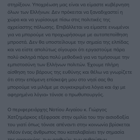
στηρίξουν. Υποχρέωση μας είναι να είμαστε κυβέρνηση
όλων των Ελλήνων. Δεν πρόκειται να ξαναδιχαστεί η
χώρα και να γυρίσουμε πίσω στις πολιτικές της
αχρείαστης πόλωσης. Επιβάλλεται να είμαστε ενωμένοι
για να μπορούμε να προχωρήσουμε με αυτοπεποίθηση
μπροστά. Δεν θα υποστείλουμε την σημαία της ελπίδας
και να είστε απολύτως σίγουροι ότι εργαστούμε πάρα
πολύ σκληρά πάρα πολύ μεθοδικά για να τιμήσουμε την
εμπιστοσύνη των Ελλήνων πολιτών. Έχουμε πλήρη
αίσθηση του βάρους της ευθύνης και θέλω να γνωρίζετε
ότι στην επόμενη επίσκεψη μου στο νησί σας θα
μπορούμε να μιλάμε με συγκεκριμένα λόγια και όχι με
αφηρημένα λόγια» τόνισε ο πρωθυπουργός.
Ο περιφερειάρχης Νοτίου Αιγαίου κ. Γιώργος
Χατζημάρκος εξέφρασε στην ομιλία του την αισιοδοξία
του γιατί όπως τόνισε απέναντι στην κοινωνία βρίσκεται
πλέον ένας άνθρωπος που καταλαβαίνει την σημασία
της οικονομίας, των αριθμών, των ανθρώπων.