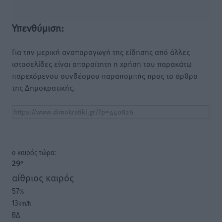
Υπενθύμιση:
Για την μερική αναπαραγωγή της είδησης από άλλες
ιστοσελίδες είναι απαραίτητη η χρήση του παρακάτω
παρεχόμενου συνδέσμου παραπομπής προς το άρθρο
της Δημοκρατικής.
o καιρός τώρα:
29
°
αίθριος καιρός
57
%
13
km/h
ΒΔ