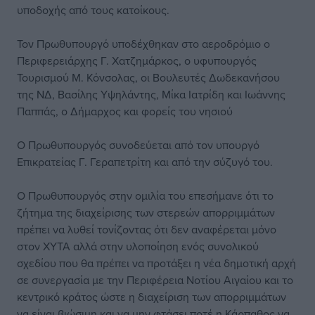
υποδοχής από τους κατοίκους.
Τον Πρωθυπουργό υποδέχθηκαν στο αεροδρόμιο ο
Περιφερειάρχης Γ. Χατζημάρκος, ο υφυπουργός
Τουρισμού Μ. Κόνσολας, οι Βουλευτές Δωδεκανήσου
της ΝΔ, Βασίλης Υψηλάντης, Μίκα Ιατρίδη και Ιωάννης
Παππάς, ο Δήμαρχος και φορείς του νησιού
Ο Πρωθυπουργός συνοδεύεται από τον υπουργό
Επικρατείας Γ. Γεραπετρίτη και από την σύζυγό του.
Ο Πρωθυπουργός στην ομιλία του επεσήμανε ότι το
ζήτημα της διαχείρισης των στερεών απορριμμάτων
πρέπει να λυθεί τονίζοντας ότι δεν αναφέρεται μόνο
στον ΧΥΤΑ αλλά στην υλοποίηση ενός συνολικού
σχεδίου που θα πρέπει να προτάξει η νέα δημοτική αρχή
σε συνεργασία με την Περιφέρεια Νοτίου Αιγαίου και το
κεντρικό κράτος ώστε η διαχείριση των απορριμμάτων
να είναι βιώσιμη και να μην φτάσει ποτέ η Κάρπαθος να