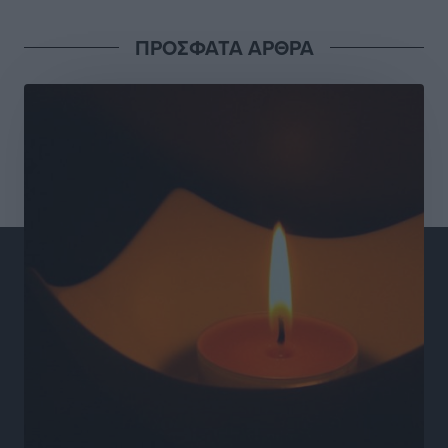
Γιάννης Βασιλάκης: «Η Πρωτοβάθμια Φροντίδα
ΠΡΟΣΦΑΤΑ ΑΡΘΡΑ
Υγείας πρέπει να φτάνει σε κάθε γωνιά – Ενισχύουμε
τις δομές, δεν τις αποδυναμώνουμε»
Συνεντεύξεις
•
πριν 22 ώρες
Ιδρυμα Ωνάση: Το όραμα πίσω από τα δύο νέα
σχολεία της Ρόδου
Συνεντεύξεις
•
πριν 22 ώρες
Μιχάλης Χουρδάκης: «Η χώρα χρειάζεται μια
αξιόπιστη εναλλακτική κυβερνητική πρόταση»
Συνεντεύξεις
•
πριν 22 ώρες
Σεβ. Μητροπολίτης Ρόδου κ. Κύριλλος: «Ο Αύγουστος
είναι ο μήνας της Παναγίας και η Θεία Λειτουργία η
καρδιά της ζωής της Εκκλησίας»
Συνεντεύξεις
•
πριν 22 ώρες