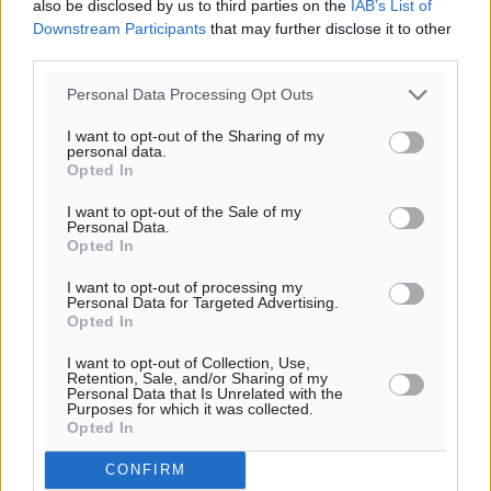
also be disclosed by us to third parties on the
IAB’s List of
14
km/h
Downstream Participants
that may further disclose it to other
Β-ΒΑ
third parties.
26
26
°/
°
06:20
Personal Data Processing Opt Outs
20:04
I want to opt-out of the Sharing of my
πρόγνωση:
personal data.
Opted In
30
°
ΤΡ
I want to opt-out of the Sale of my
28
Personal Data.
°
Opted In
ΤΕ
28
°
I want to opt-out of processing my
Personal Data for Targeted Advertising.
ΠΕ
Opted In
30
°
ΠΑ
I want to opt-out of Collection, Use,
Retention, Sale, and/or Sharing of my
Personal Data that Is Unrelated with the
Purposes for which it was collected.
Opted In
CONFIRM