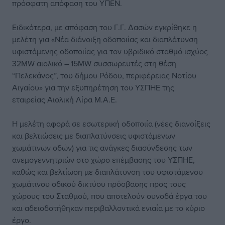
πρόσφατη απόφαση του ΥΠΕΝ.
Ειδικότερα, με απόφαση του Γ.Γ. Δασών εγκρίθηκε η
μελέτη για «Νέα διάνοιξη οδοποιίας και διαπλάτυνση
υφιστάμενης οδοποιίας για τον υβριδικό σταθμό ισχύος
32MW αιολικό – 15MW συσσωρευτές στη θέση
“Πελεκάνος”, του δήμου Ρόδου, περιφέρειας Νοτίου
Αιγαίου» για την εξυπηρέτηση του ΥΣΠΗΕ της
εταιρείας Αιολική Λίρα Μ.Α.Ε.
Η μελέτη αφορά σε εσωτερική οδοποιία (νέες διανοίξεις
και βελτιώσεις με διαπλατύνσεις υφιστάμενων
χωμάτινων οδών) για τις ανάγκες διασύνδεσης των
ανεμογεννητριών στο χώρο επέμβασης του ΥΣΠΗΕ,
καθώς και βελτίωση με διαπλάτυνση του υφιστάμενου
χωμάτινου οδικού δικτύου πρόσβασης προς τους
χώρους του Σταθμού, που αποτελούν συνοδά έργα του
και αδειοδοτήθηκαν περιβαλλοντικά ενιαία με το κύριο
έργο.