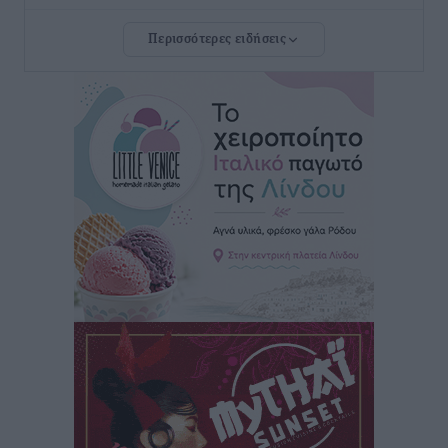
Τοπικές Ειδήσεις
•
πριν 18 ώρες
Περισσότερες ειδήσεις
Τουρνάς για φωτιές: «Κανένα περιθώριο
εφησυχασμού» – Σε πλήρη ετοιμότητα ο μηχανισμός
Ειδήσεις
•
πριν 19 ώρες
Καιρός: Επιμένουν οι υψηλές θερμοκρασίες – Ισχυρά
μελτέμια έως 9 μποφόρ, σε «Red Code» 6 περιοχές
Τοπικές Ειδήσεις
•
πριν 20 ώρες
Τα φοιτητικά ενοίκια «τινάζουν στον αέρα» τους
οικογενειακούς προϋπολογισμούς
Ειδήσεις
•
πριν 20 ώρες
Δύο νέοι ξενώνες παραδόθηκαν στις Ένοπλες
Δυνάμεις στη νήσο Ρω
Τοπικές Ειδήσεις
•
πριν 20 ώρες