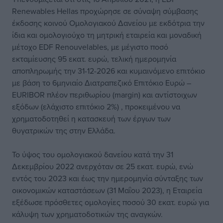
Renewables Hellas προχώρησε σε σύναψη σύμβασης
έκδοσης κοινού Ομολογιακού Δανείου με εκδότρια την
ίδια και ομολογιούχο τη μητρική εταιρεία και μοναδική
μέτοχο EDF Renouvelables, με μέγιστο ποσό
εκταμίευσης 95 εκατ. ευρώ, τελική ημερομηνία
αποπληρωμής την 31-12-2026 και κυμαινόμενο επιτόκιο
με βάση το 6μηνιαίο Διατραπεζικό Επιτόκιο Ευρώ –
EURIBOR πλέον περιθωρίου (margin) και αντίστοιχων
εξόδων (ελάχιστο επιτόκιο 2%) , προκειμένου να
χρηματοδοτηθεί η κατασκευή των έργων των
θυγατρικών της στην Ελλάδα.
Το ύψος του ομολογιακού δανείου κατά την 31
Δεκεμβρίου 2022 ανερχόταν σε 25 εκατ. ευρώ, ενώ
εντός του 2023 και έως την ημερομηνία σύνταξης των
οικονομικών καταστάσεων (31 Μαΐου 2023), η Εταιρεία
εξέδωσε πρόσθετες ομολογίες ποσού 30 εκατ. ευρώ για
κάλυψη των χρηματοδοτικών της αναγκών.