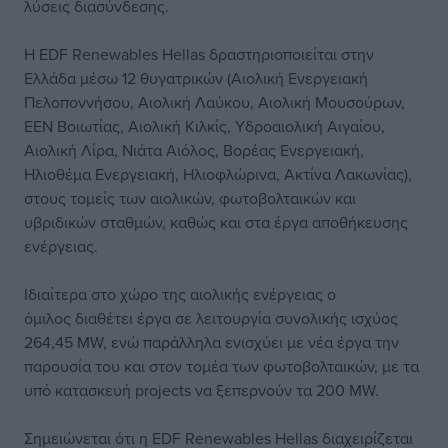
λύσεις διασύνδεσης.
Η EDF Renewables Hellas δραστηριοποιείται στην
Ελλάδα μέσω 12 θυγατρικών (Αιολική Ενεργειακή
Πελοποννήσου, Αιολική Λαύκου, Αιολική Μουσούρων,
ΕΕΝ Βοιωτίας, Αιολική Κιλκίς, Υδροαιολική Αιγαίου,
Αιολική Λίρα, Νιάτα Αιόλος, Βορέας Ενεργειακή,
Ηλιοθέμα Ενεργειακή, Ηλιοφλώρινα, Ακτίνα Λακωνίας),
στους τομείς των αιολικών, φωτοβολταικών και
υβριδικών σταθμών, καθώς και στα έργα αποθήκευσης
ενέργειας.
Ιδιαίτερα στο χώρο της αιολικής ενέργειας ο
όμιλος διαθέτει έργα σε λειτουργία συνολικής ισχύος
264,45 MW, ενώ παράλληλα ενισχύει με νέα έργα την
παρουσία του και στον τομέα των φωτοβολταικών, με τα
υπό κατασκευή projects να ξεπερνούν τα 200 MW.
Σημειώνεται ότι η EDF Renewables Hellas διαχειρίζεται