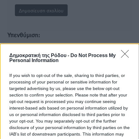
Υπενθύμιση:
Για την μερική αναπαραγωγή της είδησης από άλλες
Δημοκρατική της Ρόδου -
Do Not Process My
ιστοσελίδες είναι απαραίτητη η χρήση του παρακάτω
Personal Information
παρεχόμενου συνδέσμου παραπομπής προς το άρθρο
της Δημοκρατικής.
If you wish to opt-out of the sale, sharing to third parties, or
processing of your personal or sensitive information for
targeted advertising by us, please use the below opt-out
section to confirm your selection. Please note that after your
opt-out request is processed you may continue seeing
interest-based ads based on personal information utilized by
o καιρός τώρα:
us or personal information disclosed to third parties prior to
26
°
your opt-out. You may separately opt-out of the further
αίθριος καιρός
disclosure of your personal information by third parties on the
IAB’s list of downstream participants. This information may
50
%