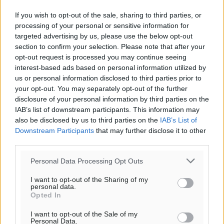
If you wish to opt-out of the sale, sharing to third parties, or
processing of your personal or sensitive information for
targeted advertising by us, please use the below opt-out
section to confirm your selection. Please note that after your
Υπενθύμιση:
opt-out request is processed you may continue seeing
interest-based ads based on personal information utilized by
Για την μερική αναπαραγωγή της είδησης από άλλες
us or personal information disclosed to third parties prior to
ιστοσελίδες είναι απαραίτητη η χρήση του παρακάτω
your opt-out. You may separately opt-out of the further
disclosure of your personal information by third parties on the
παρεχόμενου συνδέσμου παραπομπής προς το άρθρο
IAB’s list of downstream participants. This information may
της Δημοκρατικής.
also be disclosed by us to third parties on the
IAB’s List of
Downstream Participants
that may further disclose it to other
third parties.
Personal Data Processing Opt Outs
o καιρός τώρα:
I want to opt-out of the Sharing of my
personal data.
28
°
Opted In
αίθριος καιρός
I want to opt-out of the Sale of my
69
%
Personal Data.