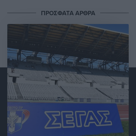
Προσωρινά κρατούμενος ο 59χρονος που συνελήφθη
ΠΡΟΣΦΑΤΑ ΑΡΘΡΑ
με περισσότερο από 1,3 κιλό κοκαΐνης στη Ρόδο
Τοπικές Ειδήσεις
•
πριν 3 ώρες
Δεκατέσσερα ονόματα στο τραπέζι για το ψηφοδέλτιο
του ΠΑΣΟΚ στα Δωδεκάνησα
Τοπικές Ειδήσεις
•
πριν 3 ώρες
Πιλοτικό πρόγραμμα για την αντιμετώπιση του
λαγοκέφαλου σε Νότιο Αιγαίο και Κρήτη
Τοπικές Ειδήσεις
•
πριν 3 ώρες
Οι θαυματουργές Παναγίες της Δωδεκανήσου: Τα
προσωνύμια και οι θρύλοι
Ρεπορτάζ
•
πριν 3 ώρες
Τριήμερο εξόδου: Πάνω από 129.000 επιβάτες