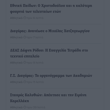
Εθνική Παίδων: Ο Χριστοδούλου και η καλύτερη
φουρνιά των τελευταίων ετών
Αθλητικά
•
πριν 6 λεπτά
Διαγόρας: Ανανέωσε ο Μιχάλης Χατζηγεωργίου
Αθλητικά
•
πριν 7 λεπτά
ΔΕΑΣ Δάφνη Ρόδου: Η Ευαγγελία Τετράδη στο
τεχνικό επιτελείο
Αθλητικά
•
πριν 9 λεπτά
Γ.Σ. Διαγόρας: Το οργανόγραμμα των Ακαδημιών
Αθλητικά
•
πριν 11 λεπτά
Σταυρός Καλυθιών: Απέκτησε και την Ειρήνη
Καρελλάκη
Αθλητικά
•
πριν 39 λεπτά