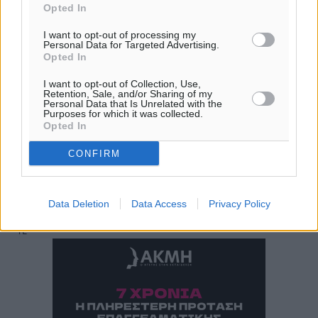
13
km/h
Opted In
Δ
I want to opt-out of processing my
28
29
°/
°
Personal Data for Targeted Advertising.
Opted In
06:18
20:06
I want to opt-out of Collection, Use,
πρόγνωση:
Retention, Sale, and/or Sharing of my
Personal Data that Is Unrelated with the
33
°
Purposes for which it was collected.
ΚΥ
Opted In
30
°
CONFIRM
ΔΕ
29
°
ΤΡ
Data Deletion
Data Access
Privacy Policy
28
°
ΤΕ