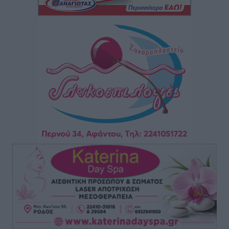
Σούπερ μάρκετ: Διευρύνεται η εθνική πρωτοβουλία
για τις τιμές – Eρχονται νέες συμμετοχές εταιρειών
Ειδήσεις
•
πριν 5 ώρες
Συνελήφθησαν έξι άτομα για ηχορύπανση από
καταστήματα στο Νότιο Αιγαίο
Τοπικές Ειδήσεις
•
πριν 5 ώρες
15 Αυγούστου 2026: Πώς θα πληρωθούν όσοι
εργαστούν την αργία – Τι ισχύει για πενθήμερο,
εξαήμερο και άδειες
Ειδήσεις
•
πριν 5 ώρες
Πλούσιο πολιτιστικό πρόγραμμα τον Αύγουστο από
τον Δήμο Ρόδου
Πολιτιστικά
•
πριν 5 ώρες
Βασίλης Υψηλάντης: Ξεμπλοκάρει η έκδοση και