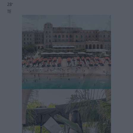
28
°
ΤΕ