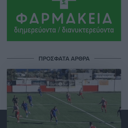
Αθλητικά
•
πριν 5 ώρες
ΔΕΑΣ Δάφνη Ρόδου: Η Ευαγγελία Τετράδη στο
τεχνικό επιτελείο
Αθλητικά
•
πριν 6 ώρες
Γ.Σ. Διαγόρας: Το οργανόγραμμα των Ακαδημιών
Αθλητικά
•
πριν 6 ώρες
ΠΡΟΣΦΑΤΑ ΑΡΘΡΑ
Σταυρός Καλυθιών: Απέκτησε και την Ειρήνη
Καρελλάκη
Αθλητικά
•
πριν 6 ώρες
Πρωτάθλημα Καλαθοσφαίρισης Δικηγορικών
Συλλόγων Ελλάδας και Κύπρου: Η Ρόδος φιλοξένησε
με επιτυχία την 17η διοργάνωση
Αθλητικά
•
πριν 6 ώρες