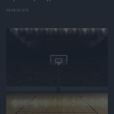
με αφορμή το Ειδικό Χωροταξικό Πλαίσιο για τον
Τουρισμό
08.08.26 12:15
Τοπικές Ειδήσεις
•
πριν 7 ώρες
Νέα εποχή για το Νοσοκομείο Ρόδου: Έργα υποδομής,
ακτινοθεραπευτικό κέντρο και νέα μέτρα για τη
στελέχωση
Τοπικές Ειδήσεις
•
πριν 8 ώρες
Στη Δημοτική Επιτροπή η Ροδιακή Έπαυλη και το
Δίκτυο ΑμεΑ στη Μεσαιωνική Πόλη
Ρεπορτάζ
•
πριν 8 ώρες
Προσωρινά κρατούμενος ο 59χρονος που συνελήφθη
με περισσότερο από 1,3 κιλό κοκαΐνης στη Ρόδο
Τοπικές Ειδήσεις
•
πριν 8 ώρες
Δεκατέσσερα ονόματα στο τραπέζι για το ψηφοδέλτιο