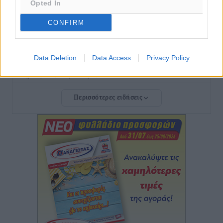
Opted In
Τραμπ
CONFIRM
Δημο-Κρίσεις
•
πριν 4 ώρες
Το στενό της Κρεμαστής μπήκε στη λίστα των 7
Data Deletion
Data Access
Privacy Policy
θαυμάτων της αναμονής
Δημο-Κρίσεις
•
πριν 4 ώρες
Περισσότερες ειδήσεις
ΣΕΤΕ: Σημαντική θεσμική εξέλιξη η ΚΥΑ για το ΕΧΠ
για τον τουρισμό
Ειδήσεις
•
πριν 5 ώρες
Γ. Χατζημάρκος: “Δύο μεγάλες δεσμεύσεις
Γεωργιάδη” – Κίνητρα για τους γιατρούς των νησιών
και συνεργασία Ρόδου με το Αττικόν για το
Ακτινοθεραπευτικό
Τοπικές Ειδήσεις
•
πριν 5 ώρες