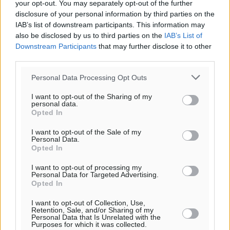
αγωνιστικών της κανονικής περιόδου
your opt-out. You may separately opt-out of the further
disclosure of your personal information by third parties on the
Αθλητικά
•
πριν 4 ώρες
IAB’s list of downstream participants. This information may
also be disclosed by us to third parties on the
IAB’s List of
Συνελήφθησαν δύο άτομα στην Κάρπαθο για άγρα
Downstream Participants
that may further disclose it to other
πελατών
third parties.
Τοπικές Ειδήσεις
•
πριν 4 ώρες
Personal Data Processing Opt Outs
Χωρίς υποχρεωτική παρουσία μικρών στη 12άδα
I want to opt-out of the Sharing of my
personal data.
Αθλητικά
•
πριν 4 ώρες
Opted In
I want to opt-out of the Sale of my
Ο Πελεκάνος, οι ανεμογεννήτριες και μια κοινότητα
Personal Data.
Opted In
που κανείς δεν ρώτησε
Δημο-Κρίσεις
•
πριν 4 ώρες
I want to opt-out of processing my
Personal Data for Targeted Advertising.
Opted In
Η Ρόδος περιμένει και οι θεσμοί της λογομαχούν
Δημο-Κρίσεις
•
πριν 4 ώρες
I want to opt-out of Collection, Use,
Retention, Sale, and/or Sharing of my
Personal Data that Is Unrelated with the
Purposes for which it was collected.
Τα Γλυπτά του Παρθενώνα ως προσωπικό δώρο στον