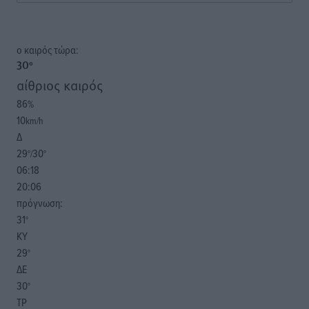
o καιρός τώρα:
30
°
αίθριος καιρός
86
%
10
km/h
Δ
29
30
°/
°
06:18
20:06
πρόγνωση:
31
°
ΚΥ
29
°
ΔΕ
30
°
ΤΡ