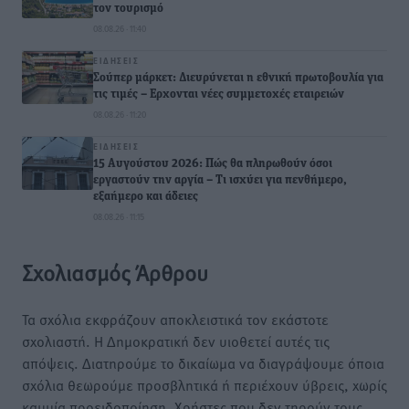
τον τουρισμό
08.08.26 · 11:40
ΕΙΔΉΣΕΙΣ
Σούπερ μάρκετ: Διευρύνεται η εθνική πρωτοβουλία για
τις τιμές – Eρχονται νέες συμμετοχές εταιρειών
08.08.26 · 11:20
ΕΙΔΉΣΕΙΣ
15 Αυγούστου 2026: Πώς θα πληρωθούν όσοι
εργαστούν την αργία – Τι ισχύει για πενθήμερο,
εξαήμερο και άδειες
08.08.26 · 11:15
Σχολιασμός Άρθρου
Τα σχόλια εκφράζουν αποκλειστικά τον εκάστοτε
σχολιαστή. Η Δημοκρατική δεν υιοθετεί αυτές τις
απόψεις. Διατηρούμε το δικαίωμα να διαγράψουμε όποια
σχόλια θεωρούμε προσβλητικά ή περιέχουν ύβρεις, χωρίς
καμμία προειδοποίηση. Χρήστες που δεν τηρούν τους