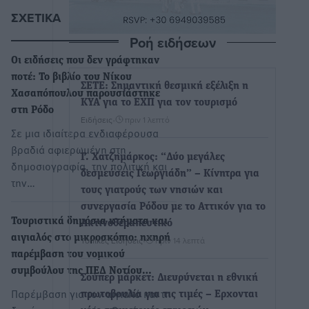
ΣΧΕΤΙΚΆ
Ροή ειδήσεων
Οι ειδήσεις που δεν γράφτηκαν
ποτέ: Το βιβλίο του Νίκου
ΣΕΤΕ: Σημαντική θεσμική εξέλιξη η
Χασαπόπουλου παρουσιάστηκε
ΚΥΑ για το ΕΧΠ για τον τουρισμό
στη Ρόδο
Ειδήσεις
•
πριν 1 λεπτό
Σε μια ιδιαίτερα ενδιαφέρουσα
βραδιά αφιερωμένη στη
Γ. Χατζημάρκος: “Δύο μεγάλες
δημοσιογραφία, την πολιτική και
δεσμεύσεις Γεωργιάδη” – Κίνητρα για
την…
τους γιατρούς των νησιών και
συνεργασία Ρόδου με το Αττικόν για το
Τουριστικά δημόσια κτήματα και
Ακτινοθεραπευτικό
αιγιαλός στο μικροσκόπιο: ηχηρή
Τοπικές Ειδήσεις
•
πριν 14 λεπτά
παρέμβαση του νομικού
συμβούλου της ΠΕΔ Νοτίου…
Σούπερ μάρκετ: Διευρύνεται η εθνική
Παρέμβαση για τον αιγιαλό και τη
πρωτοβουλία για τις τιμές – Eρχονται