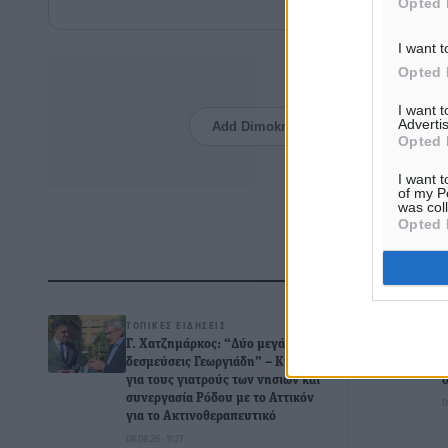
Opted 
I want t
Opted 
Δείτε περισσότερα άρθρα 
I want 
Advertis
Add Dimokratiki.gr on Google ↗
Opted 
Στο Google New
I want t
of my P
was col
Opted 
Δ
ΤΟΠΙΚΈΣ ΕΙΔΉΣΕΙΣ
Γ. Χατζημάρκος: “Δύο μεγάλες
δεσμεύσεις Γεωργιάδη” – Κίνητρα
για τους γιατρούς των νησιών και
συνεργασία Ρόδου με το Αττικόν
0
για το Ακτινοθεραπευτικό
08.08.26 · 11:27