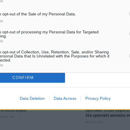
In
o opt-out of the Sale of my Personal Data.
In
μας στα αποτελέσματα αναζήτησης
to opt-out of processing my Personal Data for Targeted
ing.
Ακολουθήστε μας στο Google News ★ ↗
In
s πατήστε ★ Ακολουθήστε
o opt-out of Collection, Use, Retention, Sale, and/or Sharing
ersonal Data that Is Unrelated with the Purposes for which it
lected.
In
CONFIRM
ΙΑΒΑΣΕ ΕΠΙΣΗΣ
ΤΟΠΙΚΈΣ ΕΙΔΉΣΕΙΣ
ΤΟΠΙΚΈΣ ΕΙΔΉΣΕΙΣ
Data Deletion
Data Access
Privacy Policy
Συνελήφθησαν έξι άτομα για
Βασίλης Υψηλάντης: Ξεμπ
ηχορύπανση από καταστήματα
η έκδοση και παραχώρηση
στο Νότιο Αιγαίο
οριστικών τίτλων κυριότητ
224 εργατικές κατοικίες σ
8.08.26 · 11:15
08.08.26 · 10:55