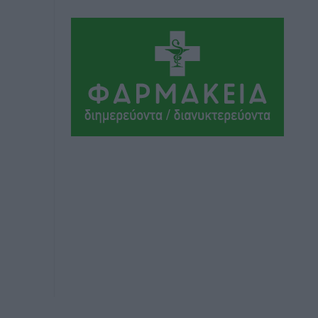
Αθλητικά
•
πριν 1 ώρα
Πρωτάθλημα Καλαθοσφαίρισης
Δικηγορικών Συλλόγων Ελλάδας και
Κύπρου: Η Ρόδος φιλοξένησε με
επιτυχία την 17η διοργάνωση
Αθλητικά
•
πριν 2 ώρες
Φοιτητική στέγη: «Φωτιά» τα ενοίκια
σε Αθήνα και Θεσσαλονίκη – Έως 800
ευρώ στο Ρέθυμνο
Ειδήσεις
•
πριν 2 ώρες
Η Τουρκία σε νέο «κρεσέντο»
προκλήσεων στο Αιγαίο με 18
παραβάσεις και παραβιάσεις
Ειδήσεις
•
πριν 2 ώρες