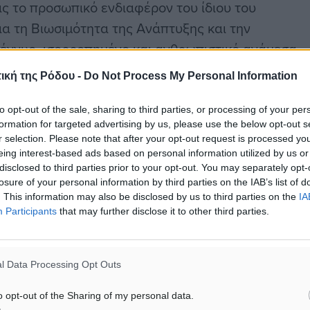
ας το προσωπικό ενδιαφέρον του ίδιου του
ια τη Βιωσιμότητα της Ανάπτυξης και την
έγγυο, ισορροπημένο και ανθρωπιστικό ανάμεσα
υ.
ική της Ρόδου -
Do Not Process My Personal Information
εωργίου είναι 884 σελίδες, με 2.074 αναλυτικές
to opt-out of the sale, sharing to third parties, or processing of your per
formation for targeted advertising by us, please use the below opt-out s
ακτορικής του Έρευνας στη Νομική Σχολή της
r selection. Please note that after your opt-out request is processed y
.
eing interest-based ads based on personal information utilized by us or
disclosed to third parties prior to your opt-out. You may separately opt-
losure of your personal information by third parties on the IAB’s list of
τον Ευρωπαϊκό Οργανισμό Δημοσίου Δικαίου
. This information may also be disclosed by us to third parties on the
IA
Participants
that may further disclose it to other third parties.
l Data Processing Opt Outs
o opt-out of the Sharing of my personal data.
Νομική
#Αθήνα