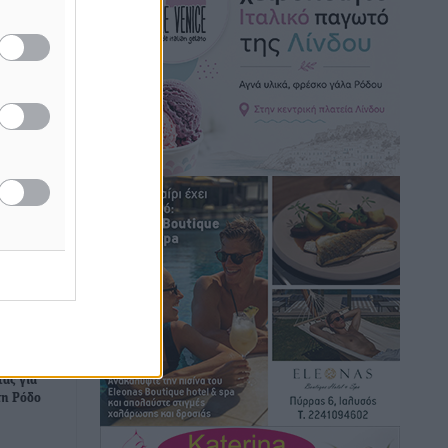
Βασίλης Υψηλάντης: Ξεμπλοκάρει η
έκδοση και παραχώρηση οριστικών
τίτλων κυριότητας για 224 εργατικές
κατοικίες στη Ρόδο
Τοπικές Ειδήσεις
•
πριν 46 λεπτά
ΣΕΓΑΣ: Πιστώθηκαν τα έξοδα
μετακίνησης του Πανελληνίου
Πρωταθλήματος Κ20 στα σωματεία
Αθλητικά
•
πριν 50 λεπτά
Ευρωπαϊκό Πρωτάθλημα Στίβου: Πότε
αγωνίζονται η Μαγκούλια, η
Σπανουδάκη και ο Κριτούλης
λοκάρει
Αθλητικά
•
πριν 51 λεπτά
ας για
τη Ρόδο
Εθνική Παίδων: Ο Χριστοδούλου και η
καλύτερη φουρνιά των τελευταίων