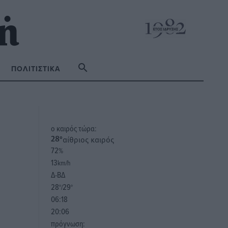
ΠΟΛΙΤΙΣΤΙΚΆ
o καιρός τώρα:
αίθριος καιρός
28
°
72
%
13
km/h
Δ-ΒΔ
28
29
°/
°
06:18
20:06
πρόγνωση: