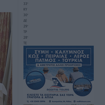
33
°
ΚΥ
30
°
ΔΕ
29
°
ΤΡ
28
°
ΤΕ