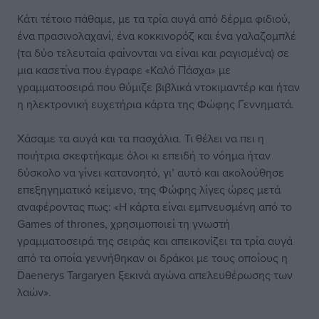
Κάτι τέτοιο πάθαμε, με τα τρία αυγά από δέρμα φιδιού,
ένα πρασινολαχανί, ένα κοκκινορόζ και ένα γαλαζομπλέ
(τα δύο τελευταία φαίνονται να είναι και ραγισμένα) σε
μια κασετίνα που έγραφε «Καλό Πάσχα» με
γραμματοσειρά που θύμιζε βιβλικά ντοκιμαντέρ και ήταν
η ηλεκτρονική ευχετήρια κάρτα της Φώφης Γεννηματά.
Χάσαμε τα αυγά και τα πασχάλια. Τι θέλει να πει η
ποιήτρια σκεφτήκαμε όλοι κι επειδή το νόημα ήταν
δύσκολο να γίνει κατανοητό, γι’ αυτό και ακολούθησε
επεξηγηματικό κείμενο, της Φώφης λίγες ώρες μετά
αναφέροντας πως: «Η κάρτα είναι εμπνευσμένη από το
Games of thrones, χρησιμοποιεί τη γνωστή
γραμματοσειρά της σειράς και απεικονίζει τα τρία αυγά
από τα οποία γεννήθηκαν οι δράκοι με τους οποίους η
Daenerys Targaryen ξεκινά αγώνα απελευθέρωσης των
λαών».