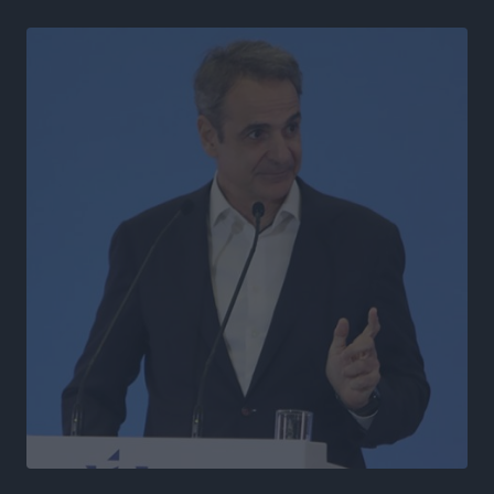
Τοπικές Ειδήσεις
•
πριν 4 ώρες
Ένα όνομα που ταιριάζει στην Ρόδο
Δημο-Κρίσεις
•
πριν 5 ώρες
Όταν τα γεγονότα απαντούν στα σενάρια
Δημο-Κρίσεις
•
πριν 5 ώρες
Η Ρόδος βρήκε επιτέλους το πρόβλημά της και είναι
στην Πάρο
Δημο-Κρίσεις
•
πριν 5 ώρες
Το νησί που κόλλησε σε μια θέση γραμματέα
Δημο-Κρίσεις
•
πριν 5 ώρες
Έτος – ορόσημο το 2025 για δωρεές οργάνων στην
Ελλάδα
Ειδήσεις
•
πριν 18 ώρες