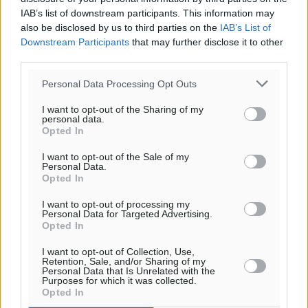
IAB’s list of downstream participants. This information may
also be disclosed by us to third parties on the
IAB’s List of
Downstream Participants
that may further disclose it to other
third parties.
Personal Data Processing Opt Outs
I want to opt-out of the Sharing of my
personal data.
Opted In
I want to opt-out of the Sale of my
Ροή ειδήσεων
Personal Data.
Opted In
I want to opt-out of processing my
Την άρση των εμποδίων για την άμεση λειτουργία του
Personal Data for Targeted Advertising.
Opted In
βρεφονηπιακού σταθμού στην Κάσο, ζητά ο Μάνος
Κόνσολας
I want to opt-out of Collection, Use,
Retention, Sale, and/or Sharing of my
Τοπικές Ειδήσεις
•
πριν 21 λεπτά
Personal Data that Is Unrelated with the
Purposes for which it was collected.
Opted In
Κλειστή αύριο βράδυ η παραλιακή οδός στο λιμάνι της