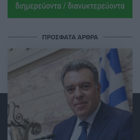
Δήμος Ρόδου για τη ναυαγοσωστική κάλυψη των
παραλιών
Τοπικές Ειδήσεις
•
πριν 4 ώρες
ΠΡΟΣΦΑΤΑ ΑΡΘΡΑ
Στο Αυτόφωρο 47χρονος που φέρεται να απείλησε τη
70χρονη μητέρα του όταν εκείνη αρνήθηκε να του
δώσει χρήματα για ναρκωτικά
Τοπικές Ειδήσεις
•
πριν 4 ώρες
Ασφαλιστικά μέτρα από το Ελληνικό Δημόσιο κατά
του 39χρονου για τις δολιοφθορές στο Radar
Ατάβυρου
Τοπικές Ειδήσεις
•
πριν 4 ώρες
Το πρώτο «βραχιολάκι» στα Δωδεκάνησα ανοίγει την
πόρτα της φυλακής για τον 68χρονο πρώην τραπεζικό
στο σκάνδαλο της Εμπορικής