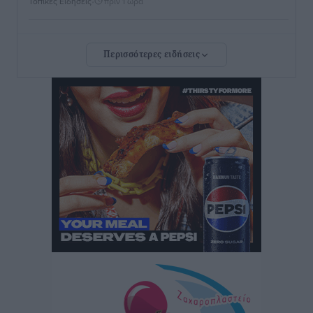
Τοπικές Ειδήσεις
•
πριν 1 ώρα
Αυξήθηκαν οι Ελληνες που αποφάσισαν να
Περισσότερες ειδήσεις
διακόψουν το κάπνισμα
Ειδήσεις
•
πριν 1 ώρα
Έκτακτο επίδομα παιδιού: Έως 10 Αυγούστου η
προθεσμία για ΑΦΜ – Ποιοι πάνε ταμείο
Ειδήσεις
•
πριν 1 ώρα
ASTYBUS: 27.642 διαδρομές στην Αστυπάλαια – Το
«έξυπνο» μοντέλο μετακίνησης που έγινε μέρος της
καθημερινότητας
Τοπικές Ειδήσεις
•
πριν 2 ώρες
Ερώτηση Μπελέρη σε Κομισιόν για τη δημιουργία
«σύγχρονου Ευρωπαϊκού Ταμείου Αντιμετώπισης
Φυσικών Καταστροφών»