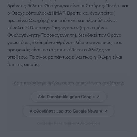
δράκους θέλετε. Οι σίγουροι είναι ο Σταύρος-Ποτάμι και
ο Θεοχαρόπουλος-ΔΗΜΑΡ. Βρείτε και έναν τρίτο (
προτείνω Θεοχάρη) και από εκεί και πέρα όλα είναι
εύκολα. Η Daenerys Targaryen-εν (προκειμένω
Θυελογέννητη-Πασοκογέννητη), διεκδικεί τον Θρόνο
γνωστό ως «Σιδερένιο Θρόνο» -λέει ο φανατικός- που
προφανώς είναι αυτός που κάθεται ο Αλέξης να
υποθέσω. Το σίγουρο πάντως είναι πως η Φώφη είναι
fun της σειράς.
Δείτε περισσότερα άρθρα μας στα αποτελέσματα αναζήτησης
Add Dimokratiki.gr on Google ↗
Ακολουθήστε μας στο Google News ★ ↗
Στο Google News πατήστε ★ Ακολουθήστε