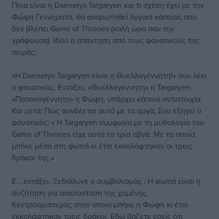
Ποια είναι η Daenerys Targaryen και τι σχέση έχει με την
Φώφη Γεννηματά, θα αναρωτηθεί λογικά κάποιος που
δεν βλέπει Game of Thrones (καλή ώρα σαν την
γράφουσα). Ιδού η απάντηση από τους φανατικούς της
σειράς:
«Η Daenerys Targaryen είναι η Θυελλογέννητη!» σου λέει
ο φανατικός. Εντάξει, «Θυελλογέννητη» η Targaryen,
«Πασοκογέννητη» η Φώφη, υπάρχει κάποια αντιστοιχία.
Και μετά; Πώς συνδέεται αυτό με τα αυγά; Σου εξηγεί ο
φανατικός: « Η Targaryen σύμφωνα με τη μυθολογία του
Game of Thrones είχε αυτά τα τρία αβγά. Mε τα οποία
μπήκε μέσα στη φωτιά κι έτσι εκκολάφτηκαν οι τρεις
δράκοι της.»
Ε… εντάξει. Ξεδιάλυνε ο συμβολισμός : Η φωτιά είναι η
συζήτηση για ανασύσταση της χαμένης
Κεντροαριστεράς στην οποία μπήκε η Φώφη κι έτσι
εκκολάφτηκαν τρεις δράκοι. Εδώ βάζετε εσείς ότι