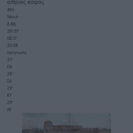
αίθριος καιρός
49
%
14
km/h
Δ-ΝΔ
29
31
°/
°
06:17
20:08
πρόγνωση:
33
°
ΠΑ
28
°
ΣΑ
29
°
ΚΥ
29
°
ΔΕ