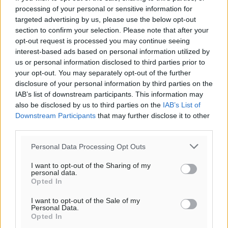
processing of your personal or sensitive information for
targeted advertising by us, please use the below opt-out
section to confirm your selection. Please note that after your
Υπενθύμιση:
opt-out request is processed you may continue seeing
interest-based ads based on personal information utilized by
Για την μερική αναπαραγωγή της είδησης από άλλες
us or personal information disclosed to third parties prior to
ιστοσελίδες είναι απαραίτητη η χρήση του παρακάτω
your opt-out. You may separately opt-out of the further
παρεχόμενου συνδέσμου παραπομπής προς το άρθρο
disclosure of your personal information by third parties on the
της Δημοκρατικής.
IAB’s list of downstream participants. This information may
also be disclosed by us to third parties on the
IAB’s List of
Downstream Participants
that may further disclose it to other
third parties.
Personal Data Processing Opt Outs
o καιρός τώρα:
I want to opt-out of the Sharing of my
personal data.
27
°
Opted In
αίθριος καιρός
51
I want to opt-out of the Sale of my
%
Personal Data.
11
km/h
Opted In
Δ-ΒΔ