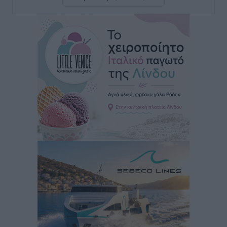
Αυτοκίνητο μπήκε παράνομα σε μονόδρομο στο
Μαστιχάρι – Αναποδογύρισε όχημα με μητέρα και
5χρονο παιδί
Τοπικές Ειδήσεις
•
πριν 2 ώρες
“Η Ευρώπη αντιμετώπιζε το προσφυγικό σαν ταινία
τρόμου” – Η συγκλονιστική μαρτυρία της Χαρούλας
Γιασιράνη στον RV για τα γεγονότα που οδήγησαν στο
Σύμφωνο της Λέρου
Τοπικές Ειδήσεις
•
πριν 2 ώρες
Συναυλία με τον Γιάννη Κότσιρα στις 21 Αυγούστου
Πολιτιστικά
•
πριν 2 ώρες
Έκτακτη συνεδρίαση της Δημοτικής Επιτροπής Ρόδου
αύριο Παρασκευή 7 Αυγούστου
Τοπικές Ειδήσεις
•
πριν 2 ώρες