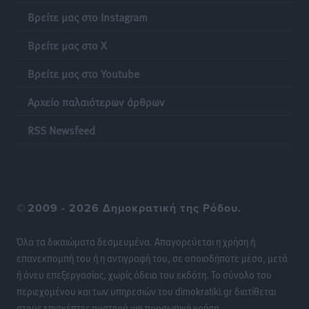
Βρείτε μας στο Instagram
Ακρίβεια: Σημαντικές οι διατακτικές σίτισης για 3
στους 4 εργαζομένους
Βρείτε μας στο X
Ειδήσεις
•
πριν 10 ώρες
Βρείτε μας στο Youtube
Κινητοποίηση της Πυροσβεστικής στην Κάρπαθο, για
Αρχείο παλαιότερων άρθρων
τη φωτιά στην περιοχή Σάνταλο
RSS Newsfeed
Τοπικές Ειδήσεις
•
πριν 10 ώρες
Η Ρόδος μπαίνει στη διεκδίκηση για τη Μεσογειακή
Πρωτεύουσα Πολιτισμού και Διαλόγου 2028
Τοπικές Ειδήσεις
•
πριν 10 ώρες
©
2009 - 2026 Δημοκρατική της Ρόδου.
Σύμη: Στον 8ο αγνοούμενο Γερμανό τουρίστα ανήκει η
Όλα τα δικαιώματα δεσμευμένα. Απαγορεύεται η χρήση ή
σορός που εντοπίστηκε
επανεκπομπή του ή η αντιγραφή του, σε οποιοδήποτε μέσο, μετά
Τοπικές Ειδήσεις
•
πριν 10 ώρες
ή άνευ επεξεργασίας, χωρίς άδεια του εκδότη. Το σύνολο του
περιεχομένου και των υπηρεσιών του dimokratiki.gr διατίθεται
στους επισκέπτες αυστηρά για προσωπική χρήση.