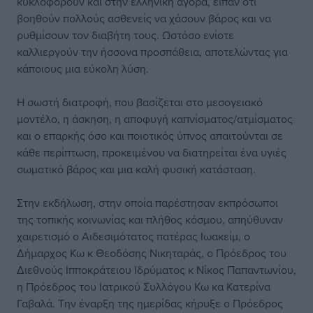
κυκλοφορούν και στην ελληνική αγορά, είπαν ότι
βοηθούν πολλούς ασθενείς να χάσουν βάρος και να
ρυθμίσουν τον διαβήτη τους. Ωστόσο ενίοτε
καλλιεργούν την ήσσονα προσπάθεια, αποτελώντας για
κάποιους μια εύκολη λύση.
Η σωστή διατροφή, που βασίζεται στο μεσογειακό
μοντέλο, η άσκηση, η αποφυγή καπνίσματος/ατμίσματος
και ο επαρκής όσο και ποιοτικός ύπνος απαιτούνται σε
κάθε περίπτωση, προκειμένου να διατηρείται ένα υγιές
σωματικό βάρος και μια καλή φυσική κατάσταση.
Στην εκδήλωση, στην οποία παρέστησαν εκπρόσωποι
της τοπικής κοινωνίας και πλήθος κόσμου, απηύθυναν
χαιρετισμό ο Αιδεσιμότατος πατέρας Ιωακείμ, ο
Δήμαρχος Κω κ Θεοδόσης Νικηταράς, ο Πρόεδρος του
Διεθνούς Ιπποκράτειου Ιδρύματος κ Νίκος Παπαντωνίου,
η Πρόεδρος του Ιατρικού Συλλόγου Κω κα Κατερίνα
Γαβαλά. Την έναρξη της ημερίδας κήρυξε ο Πρόεδρος