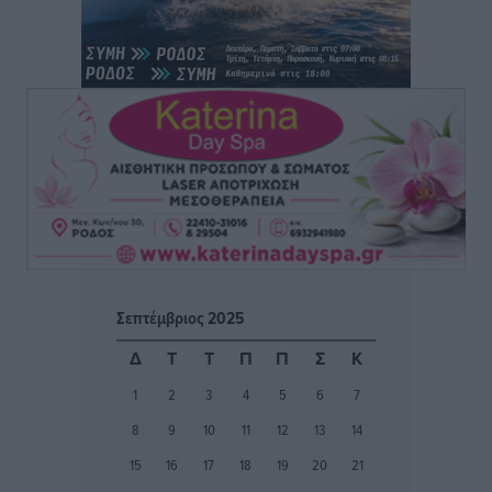
ΑΕΡΑ: Δεν σταματάει να ενισχύεται, νέο απόκτημα ο
Μητρόπουλος
Αθλητικά
•
πριν 3 ώρες
Κλεάνθης: Δουλειές μετά ευχαριστιών στο γήπεδο,
ατομικό για δύο
Αθλητικά
•
πριν 3 ώρες
Φοίβος: Εν αναμονή του Νίκου Λαζίδη
Αθλητικά
•
πριν 3 ώρες
Σεπτέμβριος 2025
Ιάλυσος Β’: Νωρίς νωρίς μπήκαν στα βάσανα της
Δ
Τ
Τ
Π
Π
Σ
Κ
προετοιμασίας
1
2
3
4
5
6
7
Αθλητικά
•
πριν 3 ώρες
8
9
10
11
12
13
14
Εθνικός Αρχίπολης: Μεγάλο βήμα προόδου η ίδρυση
15
16
17
18
19
20
21
Ακαδημίας