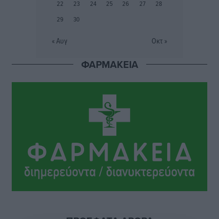
22
23
24
25
26
27
28
Αθλητικά
•
πριν 3 ώρες
29
30
Ιππότες: Με το βλέμμα στραμμένο στο μέλλον
« Αυγ
Οκτ »
Αθλητικά
•
πριν 3 ώρες
ΦΑΡΜΑΚΕΙΑ
ΠΑΜΕ ΣΤΟΙΧΗΜΑ: Περισσότερα από 95 εκατομμύρια
ευρώ σε κέρδη μοίρασε τον Ιούλιο
Αθλητικά
•
πριν 3 ώρες
Ολοκλήρωση του έργου αναβάθμισης των
υποδομών του Νεστορίδειου Μελάθρου
Τοπικές Ειδήσεις
•
πριν 4 ώρες
Γ.Σ. Διαγόρας: Στα «κυανέρυθρα» ο Janni Pembe
Αθλητικά
•
πριν 5 ώρες
Σύλληψη 21χρονου για ναρκωτικά στη Ρόδο