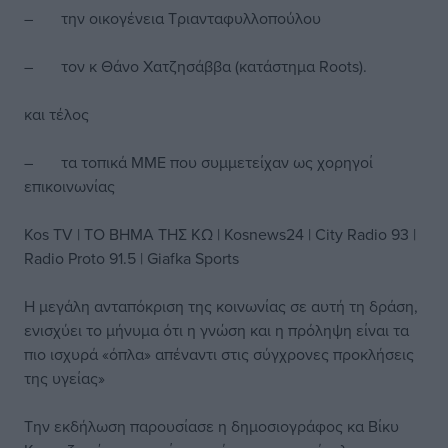
– την οικογένεια Τριανταφυλλοπούλου
– τον κ Θάνο Χατζησάββα (κατάστημα Roots).
και τέλος
– τα τοπικά ΜΜΕ που συμμετείχαν ως χορηγοί
επικοινωνίας
Kos TV | ΤΟ ΒΗΜΑ ΤΗΣ ΚΩ | Kosnews24 | City Radio 93 |
Radio Proto 91.5 | Giafka Sports
Η μεγάλη ανταπόκριση της κοινωνίας σε αυτή τη δράση,
ενισχύει το μήνυμα ότι η γνώση και η πρόληψη είναι τα
πιο ισχυρά «όπλα» απέναντι στις σύγχρονες προκλήσεις
της υγείας»
Την εκδήλωση παρουσίασε η δημοσιογράφος κα Βίκυ