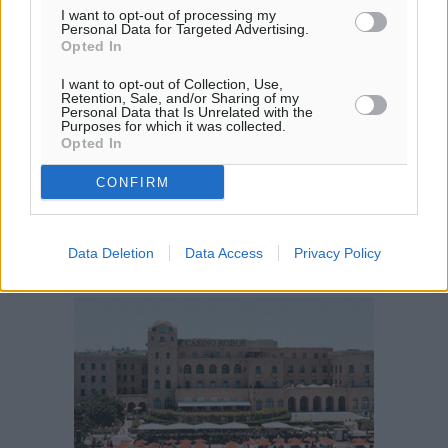
I want to opt-out of processing my
27
28
°/
°
Personal Data for Targeted Advertising.
06:17
Opted In
20:08
I want to opt-out of Collection, Use,
πρόγνωση:
Retention, Sale, and/or Sharing of my
Personal Data that Is Unrelated with the
33
°
Purposes for which it was collected.
ΠΑ
Opted In
28
°
CONFIRM
ΣΑ
29
°
ΚΥ
Data Deletion
Data Access
Privacy Policy
29
°
ΔΕ