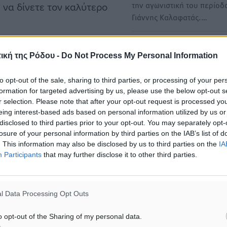
την αγωνιστική του περίοδ
 να δίνετε τον καλύτερο
Γιάννης Καλαφατάς.…
Ο Δήμος Πάτμου για πρώτη
ική της Ρόδου -
Do Not Process My Personal Information
σε ευρωπαϊκό πρόγραμμα:
AGRI TOURISM στο πλαίσι
Διάκριση
to opt-out of the sale, sharing to third parties, or processing of your per
Erasmus plus ka210 VET
formation for targeted advertising by us, please use the below opt-out s
Ο Δήμος Πάτμου συμμετέχε
r selection. Please note that after your opt-out request is processed y
πρώτη φορά σε ευρωπαϊκό
eing interest-based ads based on personal information utilized by us or
ματα αναζήτησης
διακρατικό πρόγραμμα
disclosed to third parties prior to your opt-out. You may separately opt-
losure of your personal information by third parties on the IAB’s list of
,σηματοδοτώντας…
ε μας στο Google News ★ ↗
. This information may also be disclosed by us to third parties on the
IA
Participants
that may further disclose it to other third parties.
ήστε
l Data Processing Opt Outs
o opt-out of the Sharing of my personal data.
ΙΑΒΑΣΕ ΕΠΙΣΗΣ