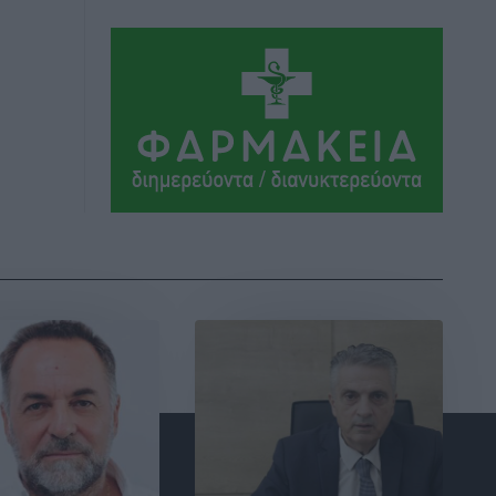
ΣΕΓΑΣ: Πιστώθηκαν τα έξοδα
μετακίνησης του Πανελληνίου
Πρωταθλήματος Κ20 στα σωματεία
Αθλητικά
•
πριν 3 ώρες
Ευρωπαϊκό Πρωτάθλημα Στίβου: Πότε
αγωνίζονται η Μαγκούλια, η
Σπανουδάκη και ο Κριτούλης
Αθλητικά
•
πριν 3 ώρες
Εθνική Παίδων: Ο Χριστοδούλου και η
καλύτερη φουρνιά των τελευταίων
ετών
Αθλητικά
•
πριν 3 ώρες
Διαγόρας: Ανανέωσε ο Μιχάλης
Χατζηγεωργίου
Αθλητικά
•
πριν 3 ώρες