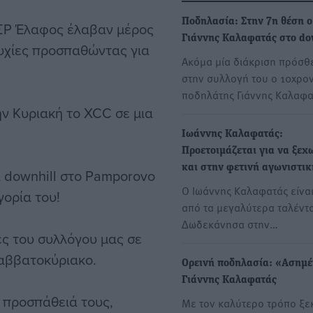
Ποδηλασία: Στην 7η θέση ο
ΣΡ Έλαφος έλαβαν μέρος
Γιάννης Καλαφατάς στο do
τυχίες προσπαθώντας για
Ακόμα μία διάκριση πρόσθ
στην συλλογή του ο 10χρο
ποδηλάτης Γιάννης Καλαφ
ν Κυριακή το XCC σε μια
Ιωάννης Καλαφατάς:
Προετοιμάζεται για να ξεχ
και στην φετινή αγωνιστικ
 downhill στο Pamporovo
Ο Ιωάννης Καλαφατάς είναι
γορία του!
από τα μεγαλύτερα ταλέντ
Δωδεκάνησα στην…
ες του συλλόγου μας σε
σαββατοκύριακο.
Ορεινή ποδηλασία: «Ασημέ
Γιάννης Καλαφατάς
ν προσπάθειά τους,
Με τον καλύτερο τρόπο ξε