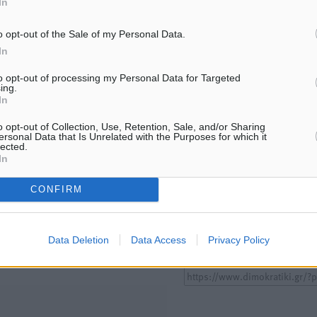
In
ΑΘΛΗΤΙΚΆ
ΑΘΛΗΤΙΚΆ
o opt-out of the Sale of my Personal Data.
Χωρίς υποχρεωτική παρουσία
ΣΕΓΑΣ: Πιστώθηκαν τα έξο
μικρών στη 12άδα
μετακίνησης του Πανελλη
In
Πρωταθλήματος Κ20 στα σ
8.08.26 · 12:00
08.08.26 · 10:51
to opt-out of processing my Personal Data for Targeted
ing.
In
Υπενθύμιση:
o opt-out of Collection, Use, Retention, Sale, and/or Sharing
ersonal Data that Is Unrelated with the Purposes for which it
lected.
Για την μερική αναπαραγωγ
ή. Η Δημοκρατική δεν υιοθετεί
In
είδησης από άλλες ιστοσελ
υμε όποια σχόλια θεωρούμε
είναι απαραίτητη η χρήση 
CONFIRM
οίηση. Χρήστες που δεν τηρούν
παρακάτω παρεχόμενου
συνδέσμου παραπομπής πρ
άρθρο της Δημοκρατικής.
Data Deletion
Data Access
Privacy Policy