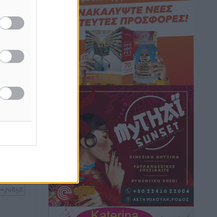
Ειδήσεις
•
πριν 2 ώρες
δα
νίου
Γ. Χατζημάρκος: “Δύο μεγάλες
ωματεία
δεσμεύσεις Γεωργιάδη” – Κίνητρα για
τους γιατρούς των νησιών και
συνεργασία Ρόδου με το Αττικόν για το
Ακτινοθεραπευτικό
Τοπικές Ειδήσεις
•
πριν 3 ώρες
ή της
ίδες
Σούπερ μάρκετ: Διευρύνεται η εθνική
του
πρωτοβουλία για τις τιμές – Eρχονται
νέες συμμετοχές εταιρειών
ος το
Ειδήσεις
•
πριν 3 ώρες
Συνελήφθησαν έξι άτομα για
ηχορύπανση από καταστήματα στο
Νότιο Αιγαίο