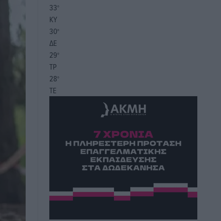
33
°
ΚΥ
30
°
ΔΕ
29
°
ΤΡ
28
°
ΤΕ