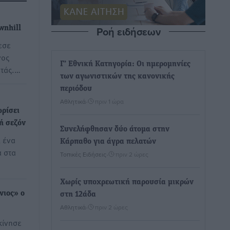
Ροή ειδήσεων
wnhill
εσε
νος
Γ’ Εθνική Κατηγορία: Οι ημερομηνίες
ατάς.…
των αγωνιστικών της κανονικής
περιόδου
Αθλητικά
•
πριν 1 ώρα
ωρίσει
ή σεζόν
Συνελήφθησαν δύο άτομα στην
 ένα
Κάρπαθο για άγρα πελατών
α στα
Τοπικές Ειδήσεις
•
πριν 2 ώρες
Χωρίς υποχρεωτική παρουσία μικρών
νιος» ο
στη 12άδα
Αθλητικά
•
πριν 2 ώρες
κίνησε