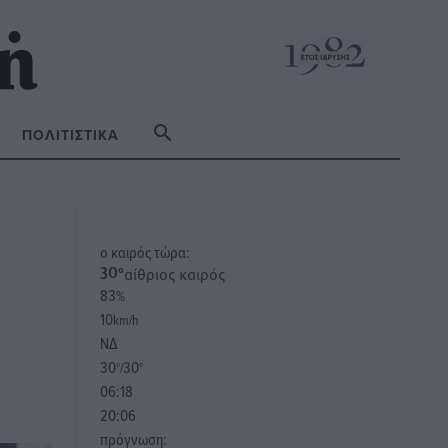
ΠΟΛΙΤΙΣΤΙΚΆ
o καιρός τώρα:
αίθριος καιρός
30
°
83
%
10
km/h
ΝΔ
30
30
°/
°
06:18
20:06
πρόγνωση: