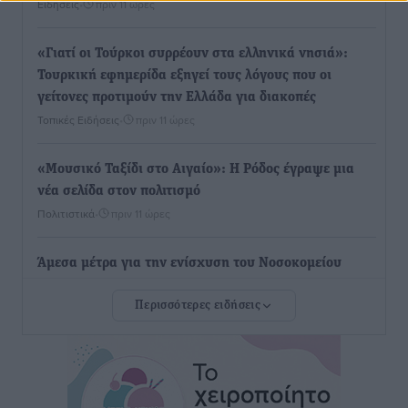
Ειδήσεις
•
πριν 11 ώρες
«Γιατί οι Τούρκοι συρρέουν στα ελληνικά νησιά»:
Τουρκική εφημερίδα εξηγεί τους λόγους που οι
γείτονες προτιμούν την Ελλάδα για διακοπές
Τοπικές Ειδήσεις
•
πριν 11 ώρες
«Μουσικό Ταξίδι στο Αιγαίο»: Η Ρόδος έγραψε μια
νέα σελίδα στον πολιτισμό
Πολιτιστικά
•
πριν 11 ώρες
Άμεσα μέτρα για την ενίσχυση του Νοσοκομείου
Ρόδου και αντιμετώπιση των ελλείψεων προσωπικού
Περισσότερες ειδήσεις
ανακοίνωσε ο Άδωνις Γεωργιάδης
Τοπικές Ειδήσεις
•
πριν 12 ώρες
Iατρικός Σύλλογος Ροδου προς Α. Γεωργιάδη:
Στρατηγικές Προτάσεις για την Ενίσχυση της