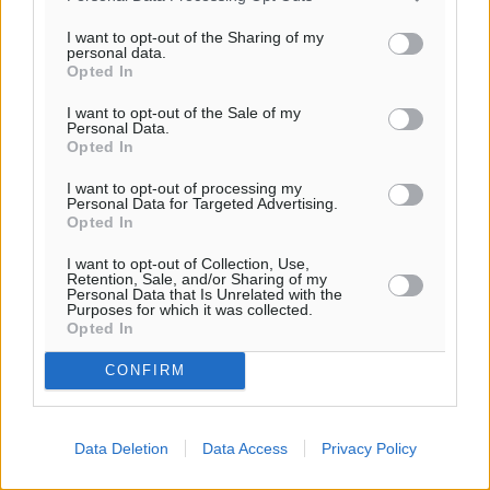
I want to opt-out of the Sharing of my
personal data.
Ροή ειδήσεων
Opted In
I want to opt-out of the Sale of my
Personal Data.
Τριήμερο εξόδου: Πάνω από 129.000 επιβάτες
Opted In
αναχωρούν από Πειραιά, Ραφήνα και Λαύριο
Ειδήσεις
•
πριν 10 ώρες
I want to opt-out of processing my
Personal Data for Targeted Advertising.
Opted In
Τι αλλάζει το χωροταξικό στις τουριστικές επενδύσεις
I want to opt-out of Collection, Use,
Τοπικές Ειδήσεις
•
πριν 10 ώρες
Retention, Sale, and/or Sharing of my
Personal Data that Is Unrelated with the
Purposes for which it was collected.
Opted In
ΥΠΑΑΤ: 12,5 εκατ. ευρώ στις 13 Περιφέρειες για μέτρα
βιοασφάλειας
CONFIRM
Τοπικές Ειδήσεις
•
πριν 11 ώρες
Ποιοι φοιτητές μπορούν να λάβουν ενίσχυση για
Data Deletion
Data Access
Privacy Policy
στέγη έως 2.500 ευρώ