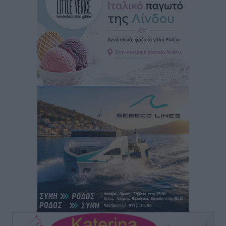
Δημόσιας Υγείας στη Νησιωτική Ελλάδα και στα
Νοσοκομεία της Γ΄ Ζώνης
Τοπικές Ειδήσεις
•
πριν 12 ώρες
Πάνθηρες: Ξεκίνησαν αισιόδοξοι για την παρθενική
“πτήση” τους
Αθλητικά
•
πριν 12 ώρες
Άρης Αρχαγγέλου: Στο πλευρό του άτυχου Ιάκωβου
Θωμά
Αθλητικά
•
πριν 12 ώρες
Φοίβος: Η μεγάλη επιστροφή του Μπρένο Σαλβατιέρα
Αθλητικά
•
πριν 12 ώρες
Κλεάνθης: Έτοιμες οι κάρτες διαρκείας της νέας
σεζόν