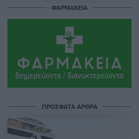
ΦΑΡΜΑΚΕΙΑ
Αθλητικά
•
πριν 15 ώρες
Το Yucatan Show έρχεται στη Ρόδο με τον Frankie
Lluc
Πολιτιστικά
•
πριν 16 ώρες
Σι Τζέι Χάρις: «Να πανηγυρίσουμε πολλές νίκες μαζί»
Αθλητικά
•
πριν 16 ώρες
Ροδήλιος: Ο απολογισμός από το Πανελλήνιο
Πρωτάθλημα Πίστας
Αθλητικά
•
πριν 16 ώρες
ΠΡΟΣΦΑΤΑ ΑΡΘΡΑ
Διαγόρας: Μετεγγραφικό ντεμαράζ
Αθλητικά
•
πριν 16 ώρες
Γ.Σ. Διαγόρας: Εντατική προετοιμασία και επιστροφή