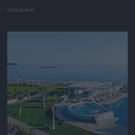
07.08.26 18:45
Νέα αεροσκάφη, drones, δασοκομάντος: Τι έχει
αλλάξει στην Πολιτική Προστασί
Ειδήσεις
•
πριν 16 ώρες
Άδωνις Γεωργιάδης στον RV: “Στο υπουργείο
εξετάζουμε την θεσμοθέτηση τρίτης κατηγορίας
κινήτρων, ειδικά για τα νοσοκομεία στα νησιά”
Τοπικές Ειδήσεις
•
πριν 16 ώρες
Θετικό κλίμα και κοινό όραμα για την ανάδειξη της
ιστορίας της Ρόδου στο Αεροδρόμιο «Διαγόρας»
Τοπικές Ειδήσεις
•
πριν 17 ώρες
Αντώνης Καμπουράκης: «Ένα σπουδαίο έργο
πολιτισμού για τη Ρόδο, που σχεδιάσαμε και
εξασφαλίσαμε τη χρηματοδότησή του, γίνεται
πραγματικότητα»