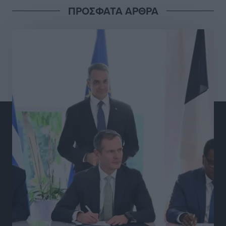
ΠΡΟΣΦΑΤΑ ΑΡΘΡΑ
Γ.Σ. Διαγόρας: Στα «κυανέρυθρα» ο Janni Pembe
Αθλητικά
•
πριν 16 ώρες
Σύλληψη 21χρονου για ναρκωτικά στη Ρόδο
Τοπικές Ειδήσεις
•
πριν 16 ώρες
Με 13,1% κάλυψη εργαζομένων από συλλογικές
συμβάσεις, η Ελλάδα στον “πάτο” της ΕΕ
Απόψεις
•
πριν 16 ώρες
Στο νοσοκομείο της Ρόδου αύριο ο Άδωνις Γεωργιάδης
Τοπικές Ειδήσεις
•
πριν 17 ώρες
Φώτης Γιαννακός στον RV: Με αυξημένες πληρότητες
η Λέρος, στόχος η επιμήκυνση της τουριστικής σεζόν
στο νησί
Τοπικές Ειδήσεις
•
πριν 17 ώρες