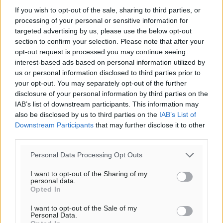
If you wish to opt-out of the sale, sharing to third parties, or
processing of your personal or sensitive information for
targeted advertising by us, please use the below opt-out
section to confirm your selection. Please note that after your
opt-out request is processed you may continue seeing
interest-based ads based on personal information utilized by
us or personal information disclosed to third parties prior to
your opt-out. You may separately opt-out of the further
Ροή ειδήσεων
disclosure of your personal information by third parties on the
IAB’s list of downstream participants. This information may
also be disclosed by us to third parties on the
IAB’s List of
Η Meridiam ξεκλειδώνει τις έρευνες βυθού στη
Downstream Participants
that may further disclose it to other
θαλάσσια περιοχή Κάσου και Καρπάθου
third parties.
Τοπικές Ειδήσεις
•
πριν 10 ώρες
Personal Data Processing Opt Outs
Παρουσίαση βιβλίου του Α. Χατζημιχαήλ – Τιμητική
I want to opt-out of the Sharing of my
personal data.
εκδήλωση για τους αυτοδιοικητικούς της Κω
Opted In
Πολιτιστικά
•
πριν 11 ώρες
I want to opt-out of the Sale of my
Personal Data.