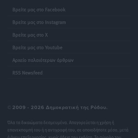
Ειδήσεις
•
πριν 21 ώρες
Βρείτε μας στο Facebook
Έκκληση γονέων για να λειτουργήσει ο
Βρείτε μας στο Instagram
Βρεφονηπιακός Σταθμός Κάσου
Τοπικές Ειδήσεις
•
πριν 21 ώρες
Βρείτε μας στο X
Βρείτε μας στο Youtube
Ακρίβεια: Σημαντικές οι διατακτικές σίτισης για 3
στους 4 εργαζομένους
Αρχείο παλαιότερων άρθρων
Ειδήσεις
•
πριν 21 ώρες
RSS Newsfeed
Κινητοποίηση της Πυροσβεστικής στην Κάρπαθο, για
τη φωτιά στην περιοχή Σάνταλο
Τοπικές Ειδήσεις
•
πριν 21 ώρες
©
2009 - 2026 Δημοκρατική της Ρόδου.
Η Ρόδος μπαίνει στη διεκδίκηση για τη Μεσογειακή
Πρωτεύουσα Πολιτισμού και Διαλόγου 2028
Όλα τα δικαιώματα δεσμευμένα. Απαγορεύεται η χρήση ή
Τοπικές Ειδήσεις
•
πριν 21 ώρες
επανεκπομπή του ή η αντιγραφή του, σε οποιοδήποτε μέσο, μετά
ή άνευ επεξεργασίας, χωρίς άδεια του εκδότη. Το σύνολο του