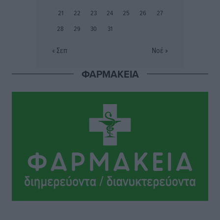
προετοιμασίας
21
22
23
24
25
26
27
Αθλητικά
•
πριν 14 ώρες
28
29
30
31
Εθνικός Αρχίπολης: Μεγάλο βήμα προόδου η ίδρυση
« Σεπ
Νοέ »
Ακαδημίας
Αθλητικά
•
πριν 14 ώρες
ΦΑΡΜΑΚΕΙΑ
Ιππότες: Με το βλέμμα στραμμένο στο μέλλον
Αθλητικά
•
πριν 14 ώρες
ΠΑΜΕ ΣΤΟΙΧΗΜΑ: Περισσότερα από 95 εκατομμύρια
ευρώ σε κέρδη μοίρασε τον Ιούλιο
Αθλητικά
•
πριν 14 ώρες
Ολοκλήρωση του έργου αναβάθμισης των
υποδομών του Νεστορίδειου Μελάθρου
Τοπικές Ειδήσεις
•
πριν 15 ώρες