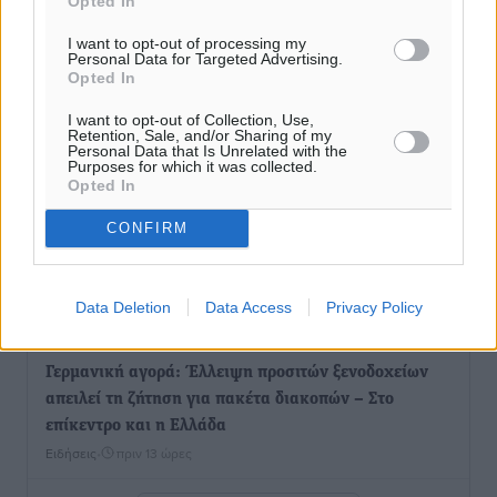
Opted In
Εγκρίθηκε η ηλεκτρική διασύνδεση Ρόδου και Κω
μέσω υποβρύχιων καλωδίων με την ηπειρωτική
I want to opt-out of processing my
Ελλάδα
Personal Data for Targeted Advertising.
Opted In
Τοπικές Ειδήσεις
•
πριν 12 ώρες
I want to opt-out of Collection, Use,
Retention, Sale, and/or Sharing of my
Νέο ανακαινισμένο δημοτικό τουριστικό γραφείο
Personal Data that Is Unrelated with the
Purposes for which it was collected.
στην Πάτμο
Opted In
Τοπικές Ειδήσεις
•
πριν 12 ώρες
CONFIRM
Οι συναντήσεις που είχε κατά την επίσκεψη του στη
Ρόδο ο Πρέσβης της Βραζιλίας στην Ελλάδα
Data Deletion
Data Access
Privacy Policy
Τοπικές Ειδήσεις
•
πριν 13 ώρες
Γερμανική αγορά: Έλλειψη προσιτών ξενοδοχείων
απειλεί τη ζήτηση για πακέτα διακοπών – Στο
επίκεντρο και η Ελλάδα
Ειδήσεις
•
πριν 13 ώρες