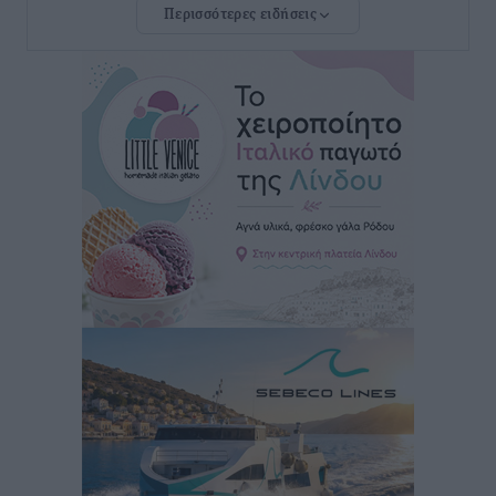
Περισσότερες ειδήσεις
Νέο ξενοδοχείο στη Ρόδο για την H Hotels –
Χατζηλαζάρου – Προχωρά καινούργιο ξενοδοχείο
στην Κω
Τοπικές Ειδήσεις
•
πριν 13 ώρες
Αυτοκίνητο μπήκε παράνομα σε μονόδρομο στο
Μαστιχάρι – Αναποδογύρισε όχημα με μητέρα και
5χρονο παιδί
Τοπικές Ειδήσεις
•
πριν 13 ώρες
“Η Ευρώπη αντιμετώπιζε το προσφυγικό σαν ταινία
τρόμου” – Η συγκλονιστική μαρτυρία της Χαρούλας
Γιασιράνη στον RV για τα γεγονότα που οδήγησαν στο
Σύμφωνο της Λέρου
Τοπικές Ειδήσεις
•
πριν 13 ώρες
Συναυλία με τον Γιάννη Κότσιρα στις 21 Αυγούστου
Πολιτιστικά
•
πριν 13 ώρες