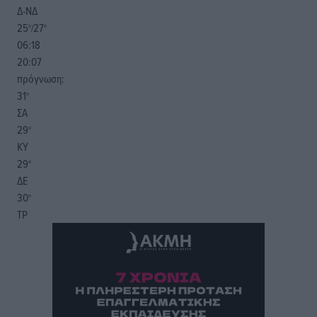
Δ-ΝΔ
25
27
°/
°
06:18
20:07
πρόγνωση:
31
°
ΣΑ
29
°
ΚΥ
29
°
ΔΕ
30
°
ΤΡ