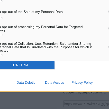
In
ΙΑΒΑΣΕ ΕΠΙΣΗΣ
o opt-out of the Sale of my Personal Data.
ΑΘΛΗΤΙΚΆ
ΑΘΛΗΤΙΚΆ
In
Χωρίς υποχρεωτική παρουσία
ΣΕΓΑΣ: Πιστώθηκαν τα έξο
μικρών στη 12άδα
μετακίνησης του Πανελλη
to opt-out of processing my Personal Data for Targeted
Πρωταθλήματος Κ20 στα σ
ing.
8.08.26 · 12:00
In
08.08.26 · 10:51
o opt-out of Collection, Use, Retention, Sale, and/or Sharing
ersonal Data that Is Unrelated with the Purposes for which it
Υπενθύμιση:
lected.
In
Για την μερική αναπαραγωγ
ή. Η Δημοκρατική δεν υιοθετεί
CONFIRM
είδησης από άλλες ιστοσελ
υμε όποια σχόλια θεωρούμε
είναι απαραίτητη η χρήση 
οίηση. Χρήστες που δεν τηρούν
παρακάτω παρεχόμενου
Data Deletion
Data Access
Privacy Policy
συνδέσμου παραπομπής πρ
άρθρο της Δημοκρατικής.