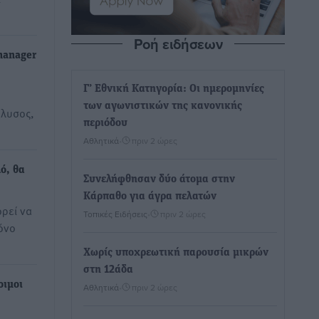
Ροή ειδήσεων
manager
Γ’ Εθνική Κατηγορία: Οι ημερομηνίες
των αγωνιστικών της κανονικής
άλυσος,
περιόδου
Αθλητικά
•
πριν 2 ώρες
ό, θα
Συνελήφθησαν δύο άτομα στην
Κάρπαθο για άγρα πελατών
ρεί να
Τοπικές Ειδήσεις
•
πριν 2 ώρες
όνο
Χωρίς υποχρεωτική παρουσία μικρών
στη 12άδα
οιμοι
Αθλητικά
•
πριν 2 ώρες