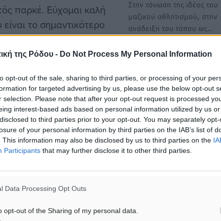
Στην τόνωση της ιδέας του
τός παρκέ. Εύχομαι καλή
μαζικού αθλητισμού, στην
 είναι το σημαντικότερο
ανάδειξη του τόπου ως…
ς μήνες».
ική της Ρόδου -
Do Not Process My Personal Information
to opt-out of the sale, sharing to third parties, or processing of your per
#Αθλητισμός
formation for targeted advertising by us, please use the below opt-out s
r selection. Please note that after your opt-out request is processed y
eing interest-based ads based on personal information utilized by us or
disclosed to third parties prior to your opt-out. You may separately opt-
losure of your personal information by third parties on the IAB’s list of
ματα αναζήτησης
. This information may also be disclosed by us to third parties on the
IA
Participants
that may further disclose it to other third parties.
ε μας στο Google News ★ ↗
ήστε
l Data Processing Opt Outs
o opt-out of the Sharing of my personal data.