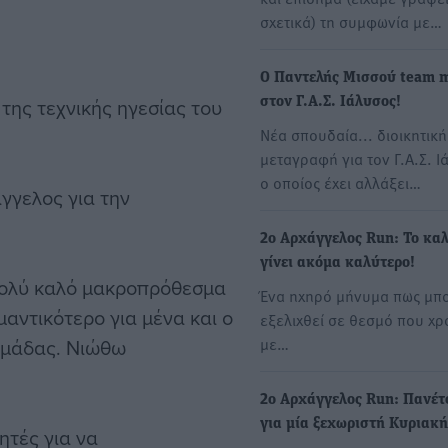
σχετικά) τη συμφωνία με…
Ο Παντελής Μισσού team 
ης τεχνικής ηγεσίας του
στον Γ.Α.Σ. Ιάλυσος!
Νέα σπουδαία... διοικητική
μεταγραφή για τον Γ.Α.Σ. Ι
ο οποίος έχει αλλάξει…
γγελος για την
2ο Αρχάγγελος Run: Το καλ
γίνει ακόμα καλύτερο!
 πολύ καλό μακροπρόθεσμα
Ένα ηχηρό μήνυμα πως μπο
ημαντικότερο για μένα και ο
εξελιχθεί σε θεσμό που χρ
με…
ομάδας. Νιώθω
2ο Αρχάγγελος Run: Πανέτ
για μία ξεχωριστή Κυριακή
ητές για να