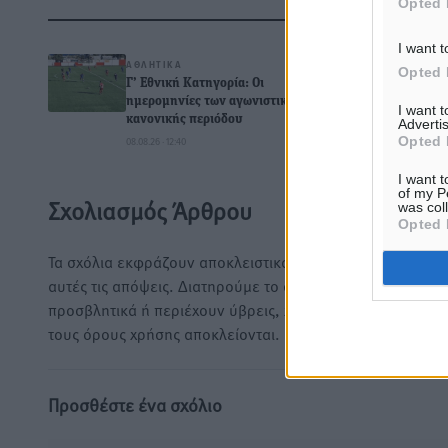
Opted 
Δ
I want t
ΑΘΛΗΤΙΚΆ
Opted 
Γ’ Εθνική Κατηγορία: Οι
ημερομηνίες των αγωνιστικών της
I want 
κανονικής περιόδου
Advertis
0
Opted 
08.08.26 · 12:40
I want t
of my P
Σχολιασμός Άρθρου
was col
Opted 
Τα σχόλια εκφράζουν αποκλειστικά τον εκάστοτε σχολιαστ
αυτές τις απόψεις. Διατηρούμε το δικαίωμα να διαγράψο
προσβλητικά ή περιέχουν ύβρεις, χωρίς καμμία προειδοπ
τους όρους χρήσης αποκλείονται.
Προσθέστε ένα σχόλιο