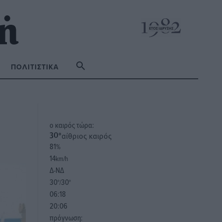
ΠΟΛΙΤΙΣΤΙΚΆ
o καιρός τώρα:
αίθριος καιρός
30
°
81
%
14
km/h
Δ-ΝΔ
30
30
°/
°
06:18
20:06
πρόγνωση: