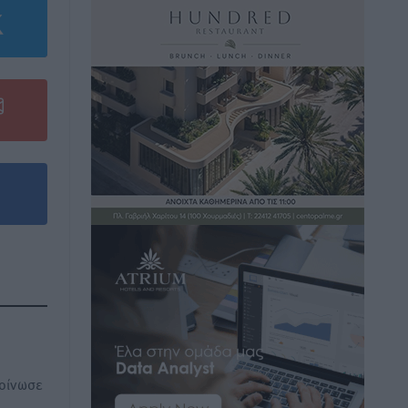
οίνωσε
ι