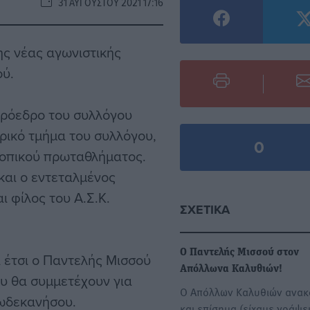
31 ΑΥΓΟΎΣΤΟΥ 2021 17:16
ης νέας αγωνιστικής
ού.
 πρόεδρο του συλλόγου
ρικό τμήμα του συλλόγου,
0
τοπικού πρωταθλήματος.
και ο εντεταλμένος
 φίλος του Α.Σ.Κ.
ΣΧΕΤΙΚΆ
Ο Παντελής Μισσού στον
 έτσι ο Παντελής Μισσού
Απόλλωνα Καλυθιών!
ου θα συμμετέχουν για
Ο Απόλλων Καλυθιών ανακ
ωδεκανήσου.
και επίσημα (είχαμε γράψε