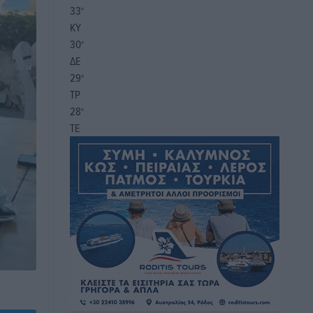
33
°
ΚΥ
30
°
ΔΕ
29
°
ΤΡ
28
°
ΤΕ