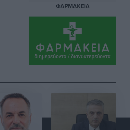
ΦΑΡΜΑΚΕΙΑ
ΣΕΓΑΣ: Πιστώθηκαν τα έξοδα
μετακίνησης του Πανελληνίου
Πρωταθλήματος Κ20 στα σωματεία
Αθλητικά
•
πριν 3 ώρες
Ευρωπαϊκό Πρωτάθλημα Στίβου: Πότε
αγωνίζονται η Μαγκούλια, η
Σπανουδάκη και ο Κριτούλης
Αθλητικά
•
πριν 3 ώρες
Εθνική Παίδων: Ο Χριστοδούλου και η
καλύτερη φουρνιά των τελευταίων
ετών
Αθλητικά
•
πριν 4 ώρες
Διαγόρας: Ανανέωσε ο Μιχάλης
Χατζηγεωργίου
Αθλητικά
•
πριν 4 ώρες