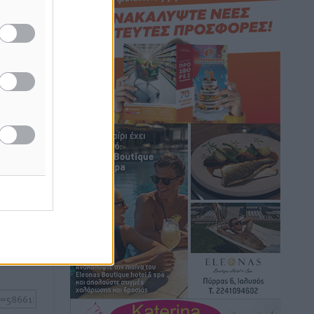
Ειδήσεις
•
πριν 3 ώρες
Γ. Χατζημάρκος: “Δύο μεγάλες
δα
δεσμεύσεις Γεωργιάδη” – Κίνητρα για
νίου
ωματεία
τους γιατρούς των νησιών και
συνεργασία Ρόδου με το Αττικόν για το
Ακτινοθεραπευτικό
Τοπικές Ειδήσεις
•
πριν 3 ώρες
Σούπερ μάρκετ: Διευρύνεται η εθνική
ή της
πρωτοβουλία για τις τιμές – Eρχονται
ίδες
νέες συμμετοχές εταιρειών
του
Ειδήσεις
•
πριν 3 ώρες
ος το
Συνελήφθησαν έξι άτομα για
ηχορύπανση από καταστήματα στο
Νότιο Αιγαίο