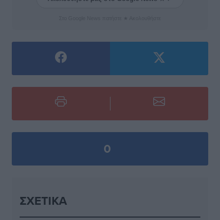
Στο Google News πατήστε ★ Ακολουθήστε
0
ΣΧΕΤΙΚΆ