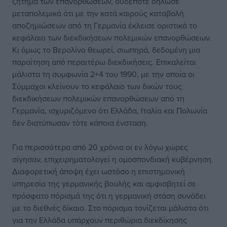
ζήτημα των επανορθώσεων, ουδέποτε δήλωσε
μεταπολεμικά ότι με την κατά καιρούς καταβολή
αποζημιώσεων από τη Γερμανία έκλεισε οριστικά το
κεφάλαιο των διεκδικήσεων πολεμικών επανορθώσεων.
Κι όμως το Βερολίνο θεωρεί, σιωπηρά, δεδομένη μια
παραίτηση από περαιτέρω διεκδικήσεις. Επικαλείται
μάλιστα τη συμφωνία 2+4 του 1990, με την οποία οι
Σύμμαχοι κλείνουν το κεφάλαιο των δικών τους
διεκδικήσεων πολεμικών επανορθώσεων από τη
Γερμανία, ισχυριζόμενο ότι Ελλάδα, Ιταλία και Πολωνία
δεν διατύπωσαν τότε κάποια ένσταση.
Για περισσότερα από 20 χρόνια οι εν λόγω χώρες
σίγησαν, επιχειρηματολογεί η ομοσπονδιακή κυβέρνηση.
Διαφορετική άποψη έχει ωστόσο η επιστημονική
υπηρεσία της γερμανικής βουλής και αμφισβητεί σε
πρόσφατο πόρισμά της ότι η γερμανική στάση συνάδει
με το διεθνές δίκαιο. Στο πόρισμα τονίζεται μάλιστα ότι
για την Ελλάδα υπάρχουν περιθώρια διεκδίκησης