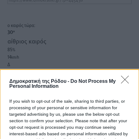
o καιρός τώρα:
30
°
αίθριος καιρός
85
%
14
km/h
Δ
29
30
°/
°
06:18
Δημοκρατική της Ρόδου -
Do Not Process My
20:07
Personal Information
πρόγνωση:
32
If you wish to opt-out of the sale, sharing to third parties, or
°
processing of your personal or sensitive information for
ΣΑ
targeted advertising by us, please use the below opt-out
30
°
section to confirm your selection. Please note that after your
ΚΥ
opt-out request is processed you may continue seeing
29
°
interest-based ads based on personal information utilized by
ΔΕ