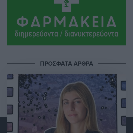
Κυριάκος Μητσοτάκης: Ανάσα στα Χανιά, αλλά με το
βλέμμα στη ΔΕΘ και τις εκλογές του 2027
Ειδήσεις
•
πριν 4 ώρες
Γ. Χατζημάρκος από το Μέγαρο Μαξίμου: “Ο
τουρισμός μπορεί να γίνει ο μεγαλύτερος πελάτης της
ελληνικής βιομηχανίας”
Τοπικές Ειδήσεις
•
πριν 5 ώρες
ΠΡΟΣΦΑΤΑ ΑΡΘΡΑ
Έρευνα ΕΟΤ: Οι Ευρωπαίοι ταξιδιώτες «ψηφίζουν»
Ελλάδα
Ειδήσεις
•
πριν 5 ώρες
Άκυρες οι εγκύκλιοι που δεν αναρτώνται,
υποχρεωτική η δημοσίευσή τους από την 1η
Οκτωβρίου
Ειδήσεις
•
πριν 5 ώρες