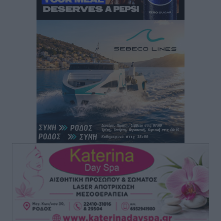
ΕΠΟ: Απέσυρε τη στήριξή της στην υποψηφιότητα
του Ινφαντίνο
Αθλητικά
•
πριν 3 ώρες
Φοίβος Κω: Το «ευχαριστώ» για το 9ο Kos 3X3
Basketball Festival
Αθλητικά
•
πριν 3 ώρες
6ο Kalymnos 3X3: Ολοκληρώθηκε με μεγάλη επιτυχία,
νικητές οι VAR!
Αθλητικά
•
πριν 3 ώρες
Νέα αεροσκάφη, drones, δασοκομάντος: Τι έχει
αλλάξει στην Πολιτική Προστασί
Ειδήσεις
•
πριν 3 ώρες
Άδωνις Γεωργιάδης στον RV: “Στο υπουργείο
εξετάζουμε την θεσμοθέτηση τρίτης κατηγορίας