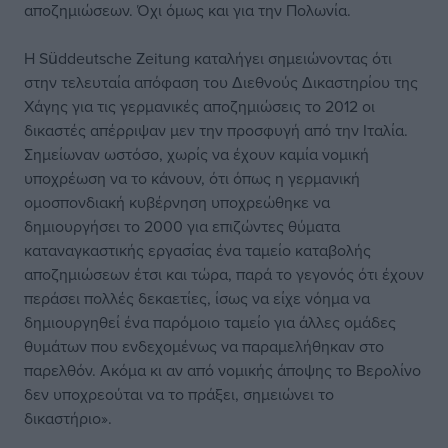
αποζημιώσεων. Όχι όμως και για την Πολωνία.
Η Süddeutsche Zeitung καταλήγει σημειώνοντας ότι
στην τελευταία απόφαση του Διεθνούς Δικαστηρίου της
Χάγης για τις γερμανικές αποζημιώσεις το 2012 οι
δικαστές απέρριψαν μεν την προσφυγή από την Ιταλία.
Σημείωναν ωστόσο, χωρίς να έχουν καμία νομική
υποχρέωση να το κάνουν, ότι όπως η γερμανική
ομοσπονδιακή κυβέρνηση υποχρεώθηκε να
δημιουργήσει το 2000 για επιζώντες θύματα
καταναγκαστικής εργασίας ένα ταμείο καταβολής
αποζημιώσεων έτσι και τώρα, παρά το γεγονός ότι έχουν
περάσει πολλές δεκαετίες, ίσως να είχε νόημα να
δημιουργηθεί ένα παρόμοιο ταμείο για άλλες ομάδες
θυμάτων που ενδεχομένως να παραμελήθηκαν στο
παρελθόν. Ακόμα κι αν από νομικής άποψης το Βερολίνο
δεν υποχρεούται να το πράξει, σημειώνει το
δικαστήριο».