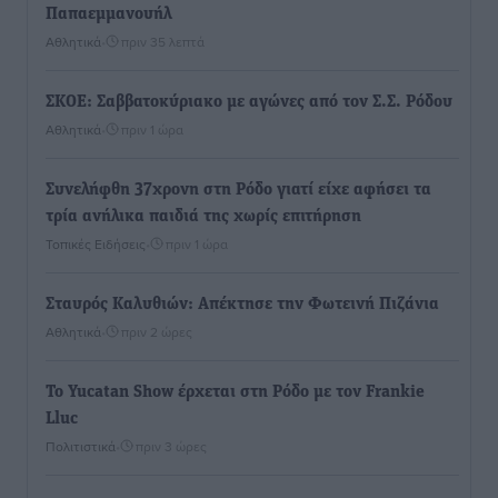
Παπαεμμανουήλ
Αθλητικά
•
πριν 35 λεπτά
ΣΚΟΕ: Σαββατοκύριακο με αγώνες από τον Σ.Σ. Ρόδου
Αθλητικά
•
πριν 1 ώρα
Συνελήφθη 37χρονη στη Ρόδο γιατί είχε αφήσει τα
τρία ανήλικα παιδιά της χωρίς επιτήρηση
Τοπικές Ειδήσεις
•
πριν 1 ώρα
Σταυρός Καλυθιών: Απέκτησε την Φωτεινή Πιζάνια
Αθλητικά
•
πριν 2 ώρες
Το Yucatan Show έρχεται στη Ρόδο με τον Frankie
Lluc
Πολιτιστικά
•
πριν 3 ώρες