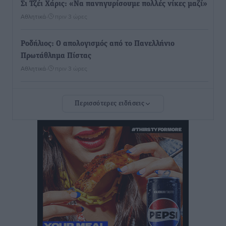
Σι Τζέι Χάρις: «Να πανηγυρίσουμε πολλές νίκες μαζί»
Αθλητικά
•
πριν 3 ώρες
Ροδήλιος: Ο απολογισμός από το Πανελλήνιο
Πρωτάθλημα Πίστας
Αθλητικά
•
πριν 3 ώρες
Διαγόρας: Μετεγγραφικό ντεμαράζ
Περισσότερες ειδήσεις
Αθλητικά
•
πριν 3 ώρες
Γ.Σ. Διαγόρας: Εντατική προετοιμασία και επιστροφή
Ρίζου στις Ακαδημίες
Αθλητικά
•
πριν 3 ώρες
Εθνική Ανδρών: Ραντεβού στο Telekom Center Athens
Αθλητικά
•
πριν 3 ώρες