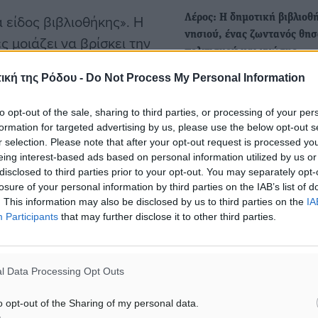
είδος βιβλιοθήκης». Η
Λέρος: Η δημοτική βιβλιοθ
νησιού, ένας ζωντανός θη
 μοιάζει να βρίσκει την
πολιτισμού και γνώσης
κούς χώρους της
Γεννημένη σε ένα νησί με
ική της Ρόδου -
Do Not Process My Personal Information
ήρεμους ρυθμούς και κατο
παθιασμένους με το…
to opt-out of the sale, sharing to third parties, or processing of your per
εται από το 1947 στο
formation for targeted advertising by us, please use the below opt-out s
r selection. Please note that after your opt-out request is processed y
νική Πόλη και διαθέτει
Εορτασμός Έπαρσης της
eing interest-based ads based on personal information utilized by us or
ους. Σήμερα, ενσωματώνει
Ελληνικής Σημαίας στη Ρόδ
disclosed to third parties prior to your opt-out. You may separately opt-
Μαρτίου 1947
losure of your personal information by third parties on the IAB’s list of
υπηρεσίες, προσφέροντας
. This information may also be disclosed by us to third parties on the
IA
Ο Δήμος Ρόδου τιμά μια απ
ντικό ψηφιοποιημένο
Participants
that may further disclose it to other third parties.
πλέον ιστορικές και συγκιν
στιγμές…
l Data Processing Opt Outs
τάμενος της Βιβλιοθήκης,
βιβλιοθήκης στην εποχή της
o opt-out of the Sharing of my personal data.