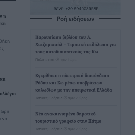
Ροή ειδήσεων
ν η
ήκη
Παρουσίαση βιβλίου του Α.
οθήκη
Χατζημιχαήλ – Τιμητική εκδήλωση για
ως
τους αυτοδιοικητικούς της Κω
Πολιτιστικά
•
πριν 1 ώρα
Εγκρίθηκε η ηλεκτρική διασύνδεση
ήκη
Ρόδου και Κω μέσω υποβρύχιων
καλωδίων με την ηπειρωτική Ελλάδα
Kολλέγιο
Τοπικές Ειδήσεις
•
πριν 2 ώρες
νωρη
Νέο ανακαινισμένο δημοτικό
α να
τουριστικό γραφείο στην Πάτμο
Τοπικές Ειδήσεις
•
πριν 2 ώρες