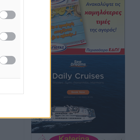
μονόδρομο στο Μαστιχάρι –
Αναποδογύρισε όχημα με μητέρα και
5χρονο παιδί
Τοπικές Ειδήσεις
•
πριν 3 ώρες
“Η Ευρώπη αντιμετώπιζε το
προσφυγικό σαν ταινία τρόμου” – Η
συγκλονιστική μαρτυρία της Χαρούλας
Γιασιράνη στον RV για τα γεγονότα που
οδήγησαν στο Σύμφωνο της Λέρου
Τοπικές Ειδήσεις
•
πριν 3 ώρες
Συναυλία με τον Γιάννη Κότσιρα στις
21 Αυγούστου
Πολιτιστικά
•
πριν 3 ώρες
Έκτακτη συνεδρίαση της Δημοτικής
Επιτροπής Ρόδου αύριο Παρασκευή 7