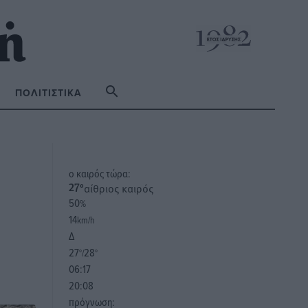
ΠΟΛΙΤΙΣΤΙΚΆ
o καιρός τώρα:
αίθριος καιρός
27
°
50
%
14
km/h
Δ
27
28
°/
°
06:17
20:08
πρόγνωση: