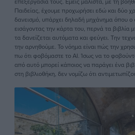
επεξεργασία τους. Εμείς μάλιστα, με τη βοή
Παιδείας, έχουμε προχωρήσει εδώ και δύο χ
δανεισμό, υπάρχει δηλαδή μηχάνημα όπου ο
εισάγοντας την κάρτα του, περνά τα βιβλία 
τα δανείζεται αυτόματα και φεύγει. Την τεχ
την αρνηθούμε. Το νόημα είναι πώς την χρησ
πω ότι φοβόμαστε το AI. Ίσως να το φοβούντα
από αυτό μπορεί κάποιος να παράγει ένα βιβλ
στη βιβλιοθήκη, δεν νομίζω ότι αντιμετωπίζο