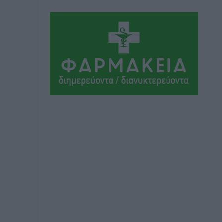
Εθνικός Αρχίπολης: Μεγάλο βήμα
προόδου η ίδρυση Ακαδημίας
Αθλητικά
•
πριν 4 ώρες
Ιππότες: Με το βλέμμα στραμμένο στο
μέλλον
Αθλητικά
•
πριν 4 ώρες
ΠΑΜΕ ΣΤΟΙΧΗΜΑ: Περισσότερα από 95
εκατομμύρια ευρώ σε κέρδη μοίρασε
τον Ιούλιο
Αθλητικά
•
πριν 4 ώρες
Ολοκλήρωση του έργου αναβάθμισης
των υποδομών του Νεστορίδειου
Μελάθρου
Τοπικές Ειδήσεις
•
πριν 5 ώρες