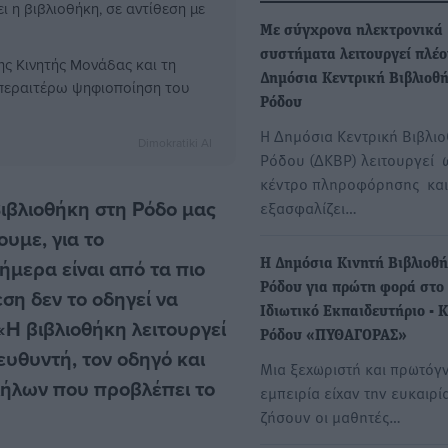
 η βιβλιοθήκη, σε αντίθεση με
Με σύγχρονα ηλεκτρονικά
συστήματα λειτουργεί πλέο
ης Κινητής Μονάδας και τη
Δημόσια Κεντρική Βιβλιοθ
ν περαιτέρω ψηφιοποίηση του
Ρόδου
Η Δημόσια Κεντρική Βιβλι
Dimokratiki AI
Ρόδου (ΔΚΒΡ) λειτουργεί 
κέντρο πληροφόρησης και
Βιβλιοθήκη στη Ρόδο μας
εξασφαλίζει…
ουμε, για το
ήμερα είναι από τα πιο
Η Δημόσια Κινητή Βιβλιοθ
Ρόδου για πρώτη φορά στο
ση δεν το οδηγεί να
Ιδιωτικό Εκπαιδευτήριο - 
 «Η βιβλιοθήκη λειτουργεί
Ρόδου «ΠΥΘΑΓΟΡΑΣ»
ευθυντή, τον οδηγό και
Μια ξεχωριστή και πρωτόγ
λλήλων που προβλέπει το
εμπειρία είχαν την ευκαιρί
ζήσουν οι μαθητές…