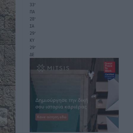
33
°
ΠΑ
28
°
ΣΑ
29
°
ΚΥ
29
°
ΔΕ