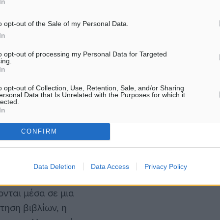
ής Μονάδας, για τη
In
ραιτέρω ψηφιοποίηση του
o opt-out of the Sale of my Personal Data.
αρές ελλείψεις σε πόρους
In
ερα με μόλις τρεις
to opt-out of processing my Personal Data for Targeted
ing.
In
μόσιας βιβλιοθήκης και του
o opt-out of Collection, Use, Retention, Sale, and/or Sharing
ersonal Data that Is Unrelated with the Purposes for which it
ότητα που διαμορφώνει η
lected.
In
CONFIRM
ν τεχνολογία δεν μπορείς
πό την εποχή του πηλού,
Data Deletion
Data Access
Privacy Policy
ρτί και σήμερα είμαστε
ονται μέσα σε μια
τηση βιβλίων, η