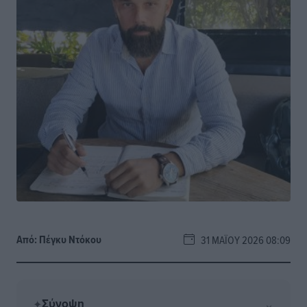
Από:
Πέγκυ Ντόκου
31 ΜΑΪ́ΟΥ 2026 08:09
Σύνοψη
⌄
✦