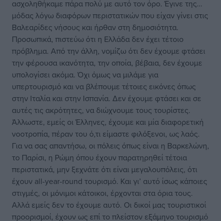
ασχοληθήκαμε πάρα πολύ με αυτό τον όρο. Έγινε της…
μόδας λόγω διαφόρων περιστατικών που είχαν γίνει στις
Βαλεαρίδες νήσους και ήρθαν στη δημοσιότητα.
Προσωπικά, πιστεύω ότι η Ελλάδα δεν έχει τέτοιο
πρόβλημα. Από την άλλη, νομίζω ότι δεν έχουμε φτάσει
την φέρουσα ικανότητα, την οποία, βέβαια, δεν έχουμε
υπολογίσει ακόμα. Όχι όμως να μιλάμε για
υπερτουρισμό και να βλέπουμε τέτοιες εικόνες όπως
στην Ιταλία και στην Ισπανία. Δεν έχουμε φτάσει και σε
αυτές τις ακρότητες, να διώχνουμε τους τουρίστες.
Άλλωστε, εμείς οι Έλληνες, έχουμε και μία διαφορετική
νοοτροπία, πέραν του ό,τι είμαστε φιλόξενοι, ως λαός.
Για να σας απαντήσω, οι πόλεις όπως είναι η Βαρκελώνη,
το Παρίσι, η Ρώμη όπου έχουν παρατηρηθεί τέτοια
περιστατικά, μην ξεχνάτε ότι είναι μεγαλουπόλεις, ότι
έχουν all-year-round τουρισμό. Και γι’ αυτό ίσως κάποιες
στιγμές, οι μόνιμοι κάτοικοι, έρχονται στα όρια τους.
Αλλά εμείς δεν το έχουμε αυτό. Οι δικοί μας τουριστικοί
προορισμοί, έχουν ως επί το πλείστον εξάμηνο τουρισμό