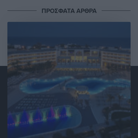
ΠΡΟΣΦΑΤΑ ΑΡΘΡΑ
Νέες ταυτότητες: Ποιοι πρέπει να τις αλλάξουν άμεσα
και ποιοι όχι
Ειδήσεις
•
πριν 4 ώρες
Στον Ιπποκράτη η Μαρία Βλάχου
Αθλητικά
•
πριν 4 ώρες
Οικονομική ενίσχυση για συντήρηση στο κλειστό της
Καρπάθου
Αθλητικά
•
πριν 4 ώρες
Στάθης Αντωνάς: Ένα βήμα πριν από επαγγελματικό
συμβόλαιο πυγμαχίας με MTGP και BXGP για Ευρώπη
και Αυστραλία
Αθλητικά
•
πριν 4 ώρες