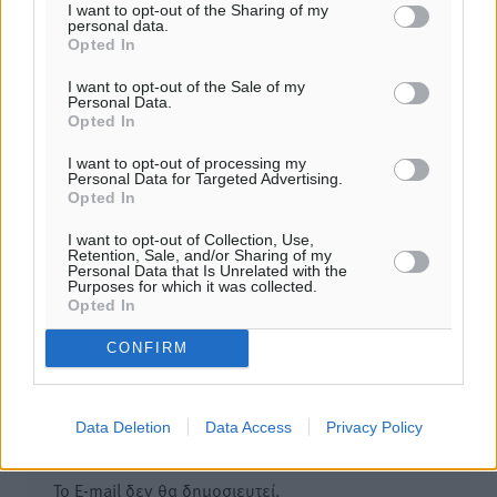
I want to opt-out of the Sharing of my
ΣΥΝΕΝΤΕΎΞΕΙΣ
personal data.
Ντίνα Σβύνου: «Ο ελληνικός τουρισμός έχει αποδείξει
Opted In
ότι μπορεί να ξεπερνά κρίσεις και δυσκολίες»
02.08.26 · 08:11
I want to opt-out of the Sale of my
Personal Data.
Opted In
Σχολιασμός Άρθρου
I want to opt-out of processing my
Personal Data for Targeted Advertising.
Τα σχόλια εκφράζουν αποκλειστικά τον εκάστοτε
Opted In
σχολιαστή. Η Δημοκρατική δεν υιοθετεί αυτές τις
I want to opt-out of Collection, Use,
απόψεις. Διατηρούμε το δικαίωμα να διαγράψουμε όποια
Retention, Sale, and/or Sharing of my
Personal Data that Is Unrelated with the
σχόλια θεωρούμε προσβλητικά ή περιέχουν ύβρεις, χωρίς
Purposes for which it was collected.
καμμία προειδοποίηση. Χρήστες που δεν τηρούν τους
Opted In
όρους χρήσης αποκλείονται.
CONFIRM
Προσθέστε ένα σχόλιο
Data Deletion
Data Access
Privacy Policy
Το E-mail δεν θα δημοσιευτεί.