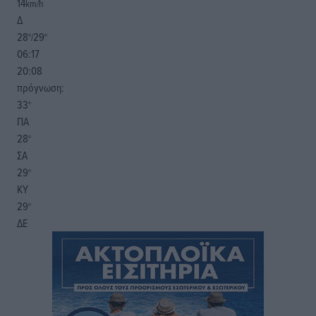
14
km/h
Δ
28
29
°/
°
06:17
20:08
πρόγνωση:
33
°
ΠΑ
28
°
ΣΑ
29
°
ΚΥ
29
°
ΔΕ