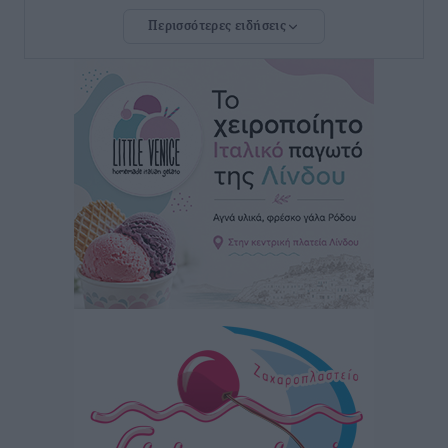
Περισσότερες ειδήσεις
Κλεάνθης: Δουλειές μετά ευχαριστιών στο γήπεδο,
ατομικό για δύο
Αθλητικά
•
πριν 49 λεπτά
Φοίβος: Εν αναμονή του Νίκου Λαζίδη
Αθλητικά
•
πριν 50 λεπτά
Ιάλυσος Β’: Νωρίς νωρίς μπήκαν στα βάσανα της
προετοιμασίας
Αθλητικά
•
πριν 52 λεπτά
Εθνικός Αρχίπολης: Μεγάλο βήμα προόδου η ίδρυση
Ακαδημίας
Αθλητικά
•
πριν 56 λεπτά
Ιππότες: Με το βλέμμα στραμμένο στο μέλλον