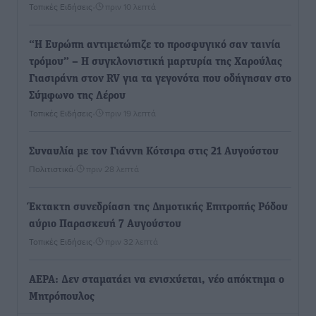
Τοπικές Ειδήσεις
•
πριν 10 λεπτά
“Η Ευρώπη αντιμετώπιζε το προσφυγικό σαν ταινία
τρόμου” – Η συγκλονιστική μαρτυρία της Χαρούλας
Γιασιράνη στον RV για τα γεγονότα που οδήγησαν στο
Σύμφωνο της Λέρου
Τοπικές Ειδήσεις
•
πριν 19 λεπτά
Συναυλία με τον Γιάννη Κότσιρα στις 21 Αυγούστου
Πολιτιστικά
•
πριν 28 λεπτά
Έκτακτη συνεδρίαση της Δημοτικής Επιτροπής Ρόδου
αύριο Παρασκευή 7 Αυγούστου
Τοπικές Ειδήσεις
•
πριν 32 λεπτά
ΑΕΡΑ: Δεν σταματάει να ενισχύεται, νέο απόκτημα ο
Μητρόπουλος
Αθλητικά
•
πριν 48 λεπτά