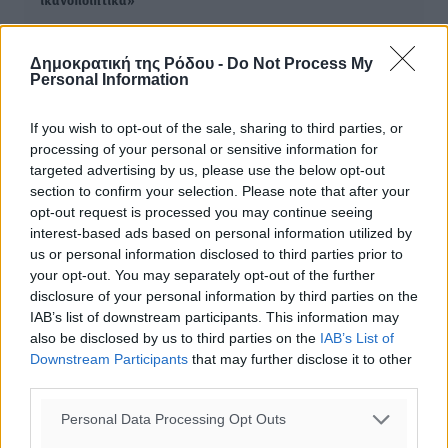
ικανοποιητικά»
Τάσος Χατζηλιαμής: «Από τη Δευτέρα σημειώνεται αισθητή
Δημοκρατική της Ρόδου -
Do Not Process My
αύξηση στις κρατήσεις»
Personal Information
If you wish to opt-out of the sale, sharing to third parties, or
Τάσος Χατζηλιαμής: «Υπάρχει τεράστια ζήτηση για τη Ρόδο!»
processing of your personal or sensitive information for
targeted advertising by us, please use the below opt-out
section to confirm your selection. Please note that after your
opt-out request is processed you may continue seeing
ΔΙΑΒΑΣΕ ΕΠΙΣΗΣ
interest-based ads based on personal information utilized by
us or personal information disclosed to third parties prior to
ΣΥΝΕΝΤΕΎΞΕΙΣ
your opt-out. You may separately opt-out of the further
Χρήστος Μιχαλάκης: «Χρειάζεται κοινός σχεδιασμός
disclosure of your personal information by third parties on the
για το νέο τουριστικό προϊόν της Δωδεκανήσου»
IAB’s list of downstream participants. This information may
02.08.26 · 08:14
also be disclosed by us to third parties on the
IAB’s List of
Downstream Participants
that may further disclose it to other
ΣΥΝΕΝΤΕΎΞΕΙΣ
third parties.
Παύλος Χρηστίδης: Η εμπιστοσύνη των πολιτών είναι η
μεγαλύτερη πολιτική μάχη της επόμενης ημέρας
Personal Data Processing Opt Outs
02.08.26 · 08:12