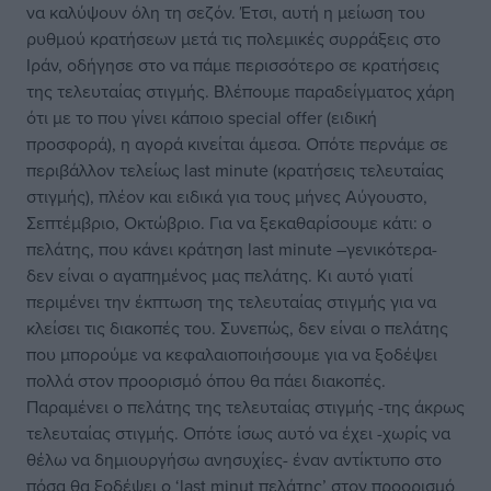
να καλύψουν όλη τη σεζόν. Έτσι, αυτή η μείωση του
ρυθμού κρατήσεων μετά τις πολεμικές συρράξεις στο
Ιράν, οδήγησε στο να πάμε περισσότερο σε κρατήσεις
της τελευταίας στιγμής. Βλέπουμε παραδείγματος χάρη
ότι με το που γίνει κάποιο special offer (ειδική
προσφορά), η αγορά κινείται άμεσα. Οπότε περνάμε σε
περιβάλλον τελείως last minute (κρατήσεις τελευταίας
στιγμής), πλέον και ειδικά για τους μήνες Αύγουστο,
Σεπτέμβριο, Οκτώβριο. Για να ξεκαθαρίσουμε κάτι: ο
πελάτης, που κάνει κράτηση last minute –γενικότερα-
δεν είναι ο αγαπημένος μας πελάτης. Κι αυτό γιατί
περιμένει την έκπτωση της τελευταίας στιγμής για να
κλείσει τις διακοπές του. Συνεπώς, δεν είναι ο πελάτης
που μπορούμε να κεφαλαιοποιήσουμε για να ξοδέψει
πολλά στον προορισμό όπου θα πάει διακοπές.
Παραμένει ο πελάτης της τελευταίας στιγμής -της άκρως
τελευταίας στιγμής. Οπότε ίσως αυτό να έχει -χωρίς να
θέλω να δημιουργήσω ανησυχίες- έναν αντίκτυπο στο
πόσα θα ξοδέψει ο ‘last minut πελάτης’ στον προορισμό