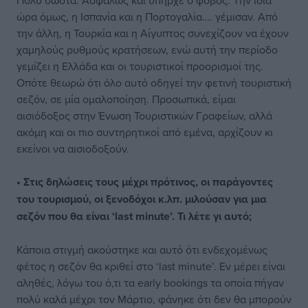
Πολύ σωστά. Ασφαλώς και υπήρχε ο φόβος. Την ίδια
ώρα όμως, η Ισπανία και η Πορτογαλία…. γέμισαν. Από
την άλλη, η Τουρκία και η Αίγυπτος συνεχίζουν να έχουν
χαμηλούς ρυθμούς κρατήσεων, ενώ αυτή την περίοδο
γεμίζει η Ελλάδα και οι τουριστικοί προορισμοί της.
Οπότε θεωρώ ότι όλο αυτό οδηγεί την φετινή τουριστική
σεζόν, σε μία ομαλοποίηση. Προσωπικά, είμαι
αισιόδοξος στην Ένωση Τουριστικών Γραφείων, αλλά
ακόμη και οι πιο συντηρητικοί από εμένα, αρχίζουν κι
εκείνοι να αισιοδοξούν.
• Στις δηλώσεις τους μέχρι πρότινος, οι παράγοντες
του τουρισμού, οι ξενοδόχοι κ.λπ. μιλούσαν για μια
σεζόν που θα είναι ‘last minute’. Τι λέτε γι αυτό;
Κάποια στιγμή ακούστηκε και αυτό ότι ενδεχομένως
φέτος η σεζόν θα κριθεί στο ‘last minute’. Εν μέρει είναι
αληθές, λόγω του ό,τι τα early bookings τα οποία πήγαν
πολύ καλά μέχρι τον Μάρτιο, φάνηκε ότι δεν θα μπορούν