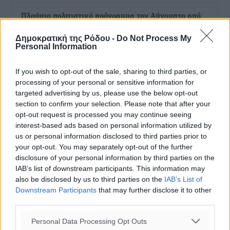
Πλούσιο πολιτιστικό πρόγραμμα τον Αύγουστο από
τον Δήμο Ρόδου
Δημοκρατική της Ρόδου -
Do Not Process My
Πολιτιστικά
•
πριν 9 λεπτά
Personal Information
Βασίλης Υψηλάντης: Ξεμπλοκάρει η έκδοση και
If you wish to opt-out of the sale, sharing to third parties, or
παραχώρηση οριστικών τίτλων κυριότητας για 224
processing of your personal or sensitive information for
targeted advertising by us, please use the below opt-out
εργατικές κατοικίες στη Ρόδο
section to confirm your selection. Please note that after your
Τοπικές Ειδήσεις
•
πριν 13 λεπτά
opt-out request is processed you may continue seeing
interest-based ads based on personal information utilized by
ΣΕΓΑΣ: Πιστώθηκαν τα έξοδα μετακίνησης του
us or personal information disclosed to third parties prior to
your opt-out. You may separately opt-out of the further
Πανελληνίου Πρωταθλήματος Κ20 στα σωματεία
disclosure of your personal information by third parties on the
Αθλητικά
•
πριν 17 λεπτά
IAB’s list of downstream participants. This information may
also be disclosed by us to third parties on the
IAB’s List of
Ευρωπαϊκό Πρωτάθλημα Στίβου: Πότε αγωνίζονται η
Downstream Participants
that may further disclose it to other
Μαγκούλια, η Σπανουδάκη και ο Κριτούλης
third parties.
Αθλητικά
•
πριν 18 λεπτά
Personal Data Processing Opt Outs