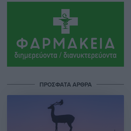
Οι κανόνες για τουριστική ανάπτυξη –
Κατηγοριοποιήσεις, ρυθμίσεις και όρια
Τοπικές Ειδήσεις
•
πριν 2 ώρες
Η Τουρκία «γκριζάρει» ξανά το Αιγαίο και προκαλεί
με αφορμή το Ειδικό Χωροταξικό Πλαίσιο για τον
Τουρισμό
Τοπικές Ειδήσεις
•
πριν 2 ώρες
Νέα εποχή για το Νοσοκομείο Ρόδου: Έργα υποδομής,
ακτινοθεραπευτικό κέντρο και νέα μέτρα για τη
ΠΡΟΣΦΑΤΑ ΑΡΘΡΑ
στελέχωση
Τοπικές Ειδήσεις
•
πριν 3 ώρες
Στη Δημοτική Επιτροπή η Ροδιακή Έπαυλη και το
Δίκτυο ΑμεΑ στη Μεσαιωνική Πόλη
Ρεπορτάζ
•
πριν 3 ώρες