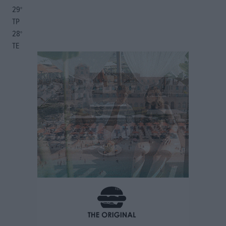
29
°
ΤΡ
28
°
ΤΕ