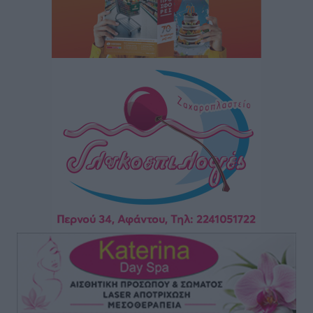
Πρωτάθλημα Καλαθοσφαίρισης Δικηγορικών
Συλλόγων Ελλάδας και Κύπρου: Η Ρόδος φιλοξένησε
με επιτυχία την 17η διοργάνωση
Αθλητικά
•
πριν 1 ώρα
Φοιτητική στέγη: «Φωτιά» τα ενοίκια σε Αθήνα και
Θεσσαλονίκη – Έως 800 ευρώ στο Ρέθυμνο
Ειδήσεις
•
πριν 1 ώρα
Η Τουρκία σε νέο «κρεσέντο» προκλήσεων στο Αιγαίο
με 18 παραβάσεις και παραβιάσεις
Ειδήσεις
•
πριν 2 ώρες
Θερινές εκπτώσεις 2026 έως τις 31 Αυγούστου – Τι
πρέπει να προσέξουν οι καταναλωτές
Ειδήσεις
•
πριν 2 ώρες