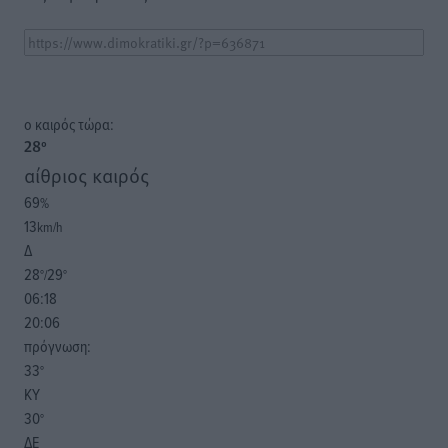
o καιρός τώρα:
28
°
αίθριος καιρός
69
%
13
km/h
Δ
28
29
°/
°
06:18
20:06
πρόγνωση:
33
°
ΚΥ
30
°
ΔΕ