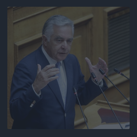
αναχωρούν από Πειραιά, Ραφήνα και Λαύριο
Ειδήσεις
•
πριν 16 ώρες
Τι αλλάζει το χωροταξικό στις τουριστικές επενδύσεις
Τοπικές Ειδήσεις
•
πριν 16 ώρες
ΥΠΑΑΤ: 12,5 εκατ. ευρώ στις 13 Περιφέρειες για μέτρα
βιοασφάλειας
Τοπικές Ειδήσεις
•
πριν 17 ώρες
Ποιοι φοιτητές μπορούν να λάβουν ενίσχυση για
στέγη έως 2.500 ευρώ
Ειδήσεις
•
πριν 17 ώρες
«Γιατί οι Τούρκοι συρρέουν στα ελληνικά νησιά»:
Τουρκική εφημερίδα εξηγεί τους λόγους που οι
γείτονες προτιμούν την Ελλάδα για διακοπές