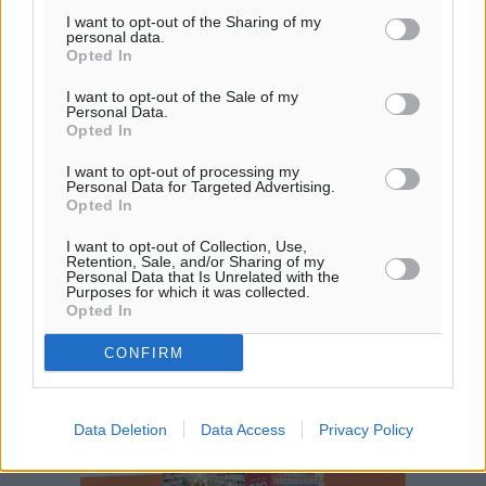
Εθνική Παίδων: Ο Χριστοδούλου και η καλύτερη
I want to opt-out of the Sharing of my
personal data.
φουρνιά των τελευταίων ετών
Opted In
Αθλητικά
•
πριν 20 λεπτά
I want to opt-out of the Sale of my
Personal Data.
Opted In
Διαγόρας: Ανανέωσε ο Μιχάλης Χατζηγεωργίου
Αθλητικά
•
πριν 22 λεπτά
I want to opt-out of processing my
Personal Data for Targeted Advertising.
Opted In
ΔΕΑΣ Δάφνη Ρόδου: Η Ευαγγελία Τετράδη στο
τεχνικό επιτελείο
I want to opt-out of Collection, Use,
Retention, Sale, and/or Sharing of my
Περισσότερες ειδήσεις
Αθλητικά
•
πριν 23 λεπτά
Personal Data that Is Unrelated with the
Purposes for which it was collected.
Opted In
Γ.Σ. Διαγόρας: Το οργανόγραμμα των Ακαδημιών
CONFIRM
Αθλητικά
•
πριν 25 λεπτά
Σταυρός Καλυθιών: Απέκτησε και την Ειρήνη
Data Deletion
Data Access
Privacy Policy
Καρελλάκη
Αθλητικά
•
πριν 54 λεπτά