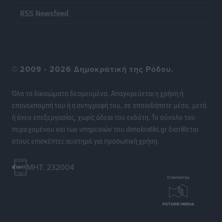
RSS Newsfeed
ΕΠΟ: Απέσυρε τη στήριξή της στην υποψηφιότητα
του Ινφαντίνο
Αθλητικά
•
πριν 22 ώρες
©
2009 - 2026 Δημοκρατική της Ρόδου.
Φοίβος Κω: Το «ευχαριστώ» για το 9ο Kos 3X3
Basketball Festival
Όλα τα δικαιώματα δεσμευμένα. Απαγορεύεται η χρήση ή
Αθλητικά
•
πριν 22 ώρες
επανεκπομπή του ή η αντιγραφή του, σε οποιοδήποτε μέσο, μετά
ή άνευ επεξεργασίας, χωρίς άδεια του εκδότη. Το σύνολο του
6ο Kalymnos 3X3: Ολοκληρώθηκε με μεγάλη επιτυχία,
περιεχομένου και των υπηρεσιών του dimokratiki.gr διατίθεται
νικητές οι VAR!
στους επισκέπτες αυστηρά για προσωπική χρήση.
Αθλητικά
•
πριν 22 ώρες
MHT: 232004
Νέα αεροσκάφη, drones, δασοκομάντος: Τι έχει
αλλάξει στην Πολιτική Προστασί
Ειδήσεις
•
πριν 22 ώρες