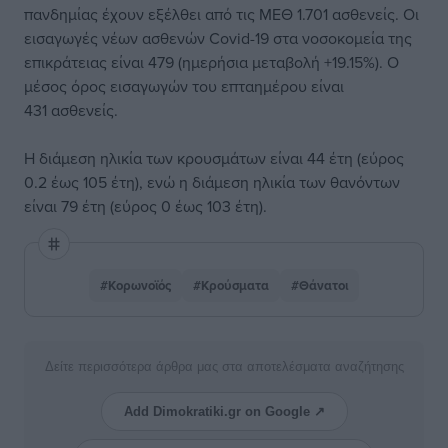
πανδημίας έχουν εξέλθει από τις ΜΕΘ 1.701 ασθενείς. Οι
εισαγωγές νέων ασθενών Covid-19 στα νοσοκομεία της
επικράτειας είναι 479 (ημερήσια μεταβολή +19.15%). Ο
μέσος όρος εισαγωγών του επταημέρου είναι
431 ασθενείς.
Η διάμεση ηλικία των κρουσμάτων είναι 44 έτη (εύρος
0.2 έως 105 έτη), ενώ η διάμεση ηλικία των θανόντων
είναι 79 έτη (εύρος 0 έως 103 έτη).
#Κορωνοϊός
#Κρούσματα
#Θάνατοι
Δείτε περισσότερα άρθρα μας στα αποτελέσματα αναζήτησης
Add Dimokratiki.gr on Google ↗