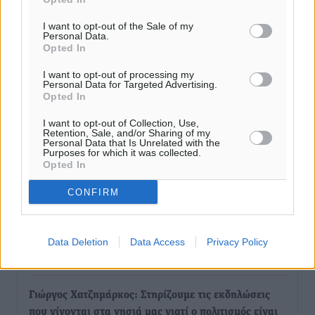
Καψάλης
Τοπικές Ειδήσεις
•
πριν 2 ώρες
I want to opt-out of the Sale of my
Personal Data.
Opted In
Αποκαλυπτήρια για την «Ατζέντα 2030» από το βήμα
I want to opt-out of processing my
της ΔΕΘ
Personal Data for Targeted Advertising.
Ειδήσεις
•
πριν 4 ώρες
Opted In
I want to opt-out of Collection, Use,
Retention, Sale, and/or Sharing of my
Από την παράδοση της Ρόδου στα ερευνητικά
Personal Data that Is Unrelated with the
εργαστήρια: Το μελεκούνι αποκτά διεθνές
Purposes for which it was collected.
Opted In
επιστημονικό ενδιαφέρον
Πολιτιστικά
•
πριν 4 ώρες
CONFIRM
Επίσκεψη θα πραγματοποιήσει στη Λέρο τον
Σεπτέμβριο η Όλγα Κεφαλογιάννη
Data Deletion
Data Access
Privacy Policy
Τοπικές Ειδήσεις
•
πριν 5 ώρες
Γιώργος Χατζημάρκος: Στηρίζουμε τις εκδηλώσεις
που γίνονται στα νησιά μας γιατί ο πολιτισμός είναι