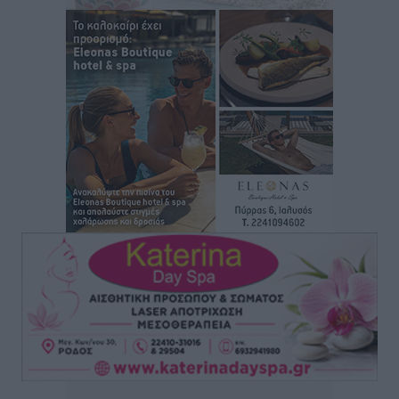
Ειδήσεις
•
πριν 7 ώρες
Δύο νέοι ξενώνες παραδόθηκαν στις Ένοπλες
Δυνάμεις στη νήσο Ρω
Τοπικές Ειδήσεις
•
πριν 8 ώρες
Συνεχίζεται η έξοδος του Αυγούστου – Πάνω από
34.000 αναχωρούν σήμερα μόνο από τον Πειραιά
Ειδήσεις
•
πριν 8 ώρες
Μόνιμες θέσεις στους παιδικούς σταθμούς: Οι
προϋποθέσεις, η 24μηνη εμπειρία και οι προθεσμίες
για τους δήμους
Τοπικές Ειδήσεις
•
πριν 8 ώρες
Δεύτερη πηγή εισοδήματος για τους επαγγελματίες
ψαράδες ο αλιευτικός τουρισμός
Ειδήσεις
•
πριν 8 ώρες