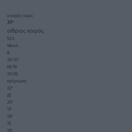
o καιρός τώρα:
30
°
αίθριος καιρός
52
%
14
km/h
Β
30
31
°/
°
06:19
20:05
πρόγνωση:
32
°
ΔΕ
29
°
ΤΡ
28
°
ΤΕ
29
°