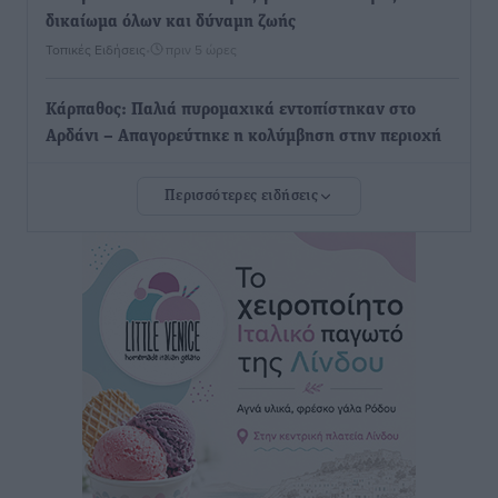
δικαίωμα όλων και δύναμη ζωής
Τοπικές Ειδήσεις
•
πριν 5 ώρες
Κάρπαθος: Παλιά πυρομαχικά εντοπίστηκαν στο
Αρδάνι – Απαγορεύτηκε η κολύμβηση στην περιοχή
Τοπικές Ειδήσεις
•
πριν 6 ώρες
Περισσότερες ειδήσεις
Τουρνάς για φωτιές: «Κανένα περιθώριο
εφησυχασμού» – Σε πλήρη ετοιμότητα ο μηχανισμός
Ειδήσεις
•
πριν 7 ώρες
Καιρός: Επιμένουν οι υψηλές θερμοκρασίες – Ισχυρά
μελτέμια έως 9 μποφόρ, σε «Red Code» 6 περιοχές
Τοπικές Ειδήσεις
•
πριν 7 ώρες
Τα φοιτητικά ενοίκια «τινάζουν στον αέρα» τους
οικογενειακούς προϋπολογισμούς