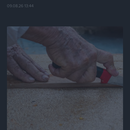
09.08.26 13:44
Ενας υπουργός που έρχεται στη Ρόδο με λύσεις και
όχι με υποσχέσεις
Δημο-Κρίσεις
•
πριν 10 ώρες
Ροδάκινα: 9 οφέλη στην υγεία του ανθρώπου
Τοπικές Ειδήσεις
•
πριν 10 ώρες
Καιρός «hot – dry – windy» τις επόμενες 48 ώρες στη
χώρα
Ειδήσεις
•
πριν 22 ώρες
Δύο σχολεία της Λέρου αλλάζουν όψη με δωρεά
αγάπης για τα παιδιά
Τοπικές Ειδήσεις
•
πριν 23 ώρες
Τουρισμός: Με θετικό πρόσημο έως τώρα η χρονιά,
παρά τα σκαμπανεβάσματα