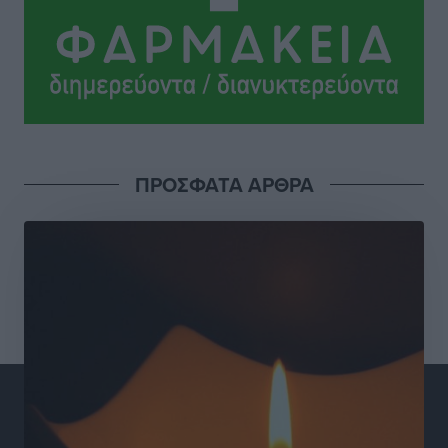
Τοπικές Ειδήσεις
•
πριν 9 ώρες
Το νέο Ειδικό Χωροταξικό για τον Τουρισμό
ξανασχεδιάζει τον επενδυτικό χάρτη της Ρόδου
Τοπικές Ειδήσεις
•
πριν 10 ώρες
Γιάννης Βασιλάκης: «Η Πρωτοβάθμια Φροντίδα
ΠΡΟΣΦΑΤΑ ΑΡΘΡΑ
Υγείας πρέπει να φτάνει σε κάθε γωνιά – Ενισχύουμε
τις δομές, δεν τις αποδυναμώνουμε»
Συνεντεύξεις
•
πριν 10 ώρες
Ιδρυμα Ωνάση: Το όραμα πίσω από τα δύο νέα
σχολεία της Ρόδου
Συνεντεύξεις
•
πριν 10 ώρες
Μιχάλης Χουρδάκης: «Η χώρα χρειάζεται μια
αξιόπιστη εναλλακτική κυβερνητική πρόταση»
Συνεντεύξεις
•
πριν 10 ώρες