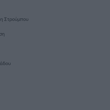
δη Στρούμπου
ση
ιάδου