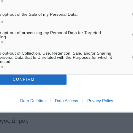
In
o opt-out of the Sale of my Personal Data.
In
to opt-out of processing my Personal Data for Targeted
ing.
In
o opt-out of Collection, Use, Retention, Sale, and/or Sharing
ersonal Data that Is Unrelated with the Purposes for which it
lected.
ης Τριφύλλης
In
CONFIRM
Data Deletion
Data Access
Privacy Policy
έξανδρος Μαργαρίτης
ώργος Δήμας