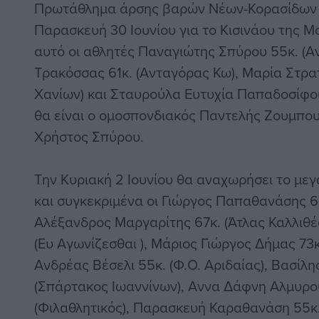
Πρωτάθλημα άρσης βαρών Νέων-Κορασίδων κ
Παρασκευή 30 Ιουνίου για το Κισινάου της 
αυτό οι αθλητές Παναγιώτης Σπύρου 55κ. (Α
Τρακόσσας 61κ. (Ανταγόρας Κω), Μαρία Στρα
Χανίων) και Σταυρούλα Ευτυχία Παπαδοσίφου 
θα είναι ο ομοσπονδιακός Παντελής Ζουμπου
Χρήστος Σπύρου.
Την Κυριακή 2 Ιουνίου θα αναχωρήσει το με
και συγκεκριμένα οι Γιώργος Παπαθανάσης 67κ
Αλέξανδρος Μαργαρίτης 67κ. (Άτλας Καλλιθέ
(Ευ Αγωνίζεσθαι ), Μάριος Γιώργος Δήμας 73κ
Ανδρέας Βέσελι 55κ. (Φ.Ο. Αριδαίας), Βασίλη
(Σπάρτακος Ιωαννίνων), Αννα Δάφνη Αλμυρο
(Φιλαθλητικός), Παρασκευή Καραθανάση 55κ.