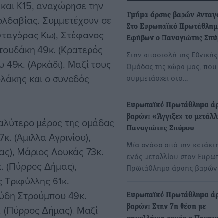
αι Κ15, αναχώρησε την
Τμήμα άρσης βαρών Ανταγ
Μολδαβίας. Συμμετέχουν σε
Στο Ευρωπαϊκό Πρωτάθλημ
νταγόρας Κω), Στέφανος
Εφήβων o Παναγιώτης Σπύ
τουδάκη 49κ. (Κρατερός
Στην αποστολή της Εθνικής
49κ. (Αρκάδι). Μαζί τους
Ομάδας της χώρα μας, που
λάκης και ο συνοδός
συμμετάσχει στο…
Ευρωπαϊκό Πρωτάθλημα ά
βαρών: «Άγγιξε» το μετάλλ
γαλύτερο μέρος της ομάδας
Παναγιώτης Σπύρου
. (Άμιλλα Αγρινίου),
Μία ανάσα από την κατάκτ
ας), Μάριος Λουκάς 73κ.
ενός μεταλλίου στον Ευρω
. (Πύρρος Δήμας),
Πρωτάθλημα άρσης βαρώ
ς Τριφύλλης 61κ.
ύδη Στρούμπου 49κ.
Ευρωπαϊκό Πρωτάθλημα ά
 (Πύρρος Δήμας). Μαζί
βαρών: Στην 7η θέση με