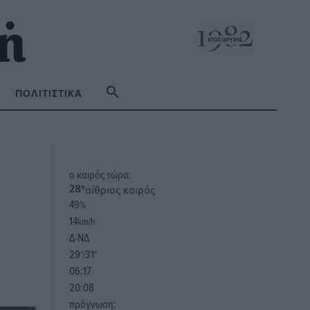
ΠΟΛΙΤΙΣΤΙΚΆ
o καιρός τώρα:
αίθριος καιρός
28
°
49
%
14
km/h
Δ-ΝΔ
29
31
°/
°
06:17
20:08
πρόγνωση: