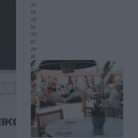
33
°
ΠΑ
28
°
ΣΑ
29
°
ΚΥ
29
°
ΔΕ