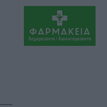
και Διαλόγου 2028
Τοπικές Ειδήσεις
•
πριν 4 ώρες
Σύμη: Στον 8ο αγνοούμενο Γερμανό
τουρίστα ανήκει η σορός που
εντοπίστηκε
Τοπικές Ειδήσεις
•
πριν 4 ώρες
Η σιωπηρή παράταση του Ταμείου
Ανάκαμψης για την Ελλάδα
Ειδήσεις
•
πριν 4 ώρες
Το εκλογικό ρολόι του Μαξίμου χτυπά
τέλη Μαΐου του 2027
Τοπικές Ειδήσεις
•
πριν 5 ώρες
ΦΟΔΣΑ Νοτίου Αιγαίου: «Δεν ζητάμε
ασυλία – ζητάμε θεσμική προστασία