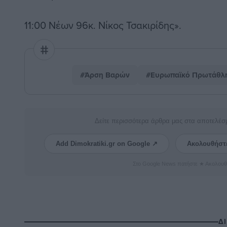
11:00 Νέων 96κ. Νίκος Τσακιρίδης».
#Άρση Βαρών
#Ευρωπαϊκό Πρωτάθλ
Δείτε περισσότερα άρθρα μας στα αποτελέσ
Add Dimokratiki.gr on Google ↗
Ακολουθήστ
Στο Google News πατήστε ★ Ακολουθ
Δ