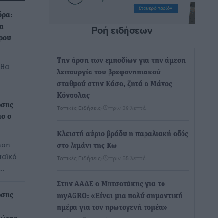
όρα:
Ροή ειδήσεων
α
ρου
Την άρση των εμποδίων για την άμεση
 θα
λειτουργία του βρεφονηπιακού
σταθμού στην Κάσο, ζητά ο Μάνος
Κόνσολας
ρσης
Τοπικές Ειδήσεις
•
πριν 38 λεπτά
ιο ο
Κλειστή αύριο βράδυ η παραλιακή οδός
ηση
στο λιμάνι της Κω
παϊκό
Τοπικές Ειδήσεις
•
πριν 55 λεπτά
ν…
Στην ΑΑΔΕ ο Μητσοτάκης για το
ρσης
myAGRO: «Είναι μια πολύ σημαντική
ημέρα για τον πρωτογενή τομέα»