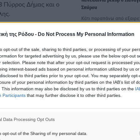
πανελλήνια ρεκόρ ο Παναγ
Β Πύρρος Δήμας και ο
Σπύρου
λης.
Κάτι παραπάνω από εξαιρε
ήταν η παρουσία του Πανα
ίδης 96κ. (ΠΑΟΚ), Ελένη
Σπύρου του ΠΑΣ…
ική της Ρόδου -
Do Not Process My Personal Information
Μαρία Λαμπριανίδου 76κ.
 Κωνσταντίνο
to opt-out of the sale, sharing to third parties, or processing of your per
Παγκόσμιο Πρωτάθλημα ά
formation for targeted advertising by us, please use the below opt-out s
βαρών: Έτοιμος να παλέψει
r selection. Please note that after your opt-out request is processed y
Παναγιώτης Σπύρου
eing interest-based ads based on personal information utilized by us or
Για το Κάλι της Κολομβίας 
disclosed to third parties prior to your opt-out. You may separately opt-
losure of your personal information by third parties on the IAB’s list of
αναχωρήσει ο Παναγιώτης
. This information may also be disclosed by us to third parties on the
IA
του ΠΑΣ…
Participants
that may further disclose it to other third parties.
ύλα Ευτυχία Παπαδοσίφου
l Data Processing Opt Outs
o opt-out of the Sharing of my personal data.