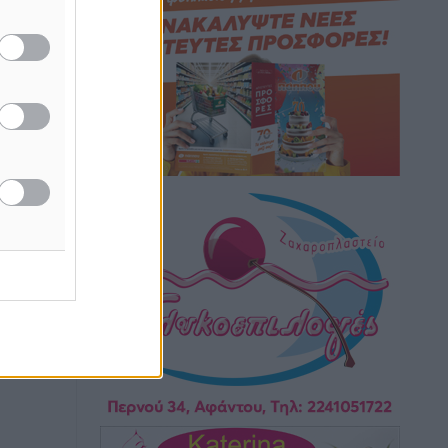
κάπνισμα
Ειδήσεις
•
πριν 2 ώρες
Έκτακτο επίδομα παιδιού: Έως 10
Αυγούστου η προθεσμία για ΑΦΜ –
Ποιοι πάνε ταμείο
Ειδήσεις
•
πριν 2 ώρες
ASTYBUS: 27.642 διαδρομές στην
Αστυπάλαια – Το «έξυπνο» μοντέλο
μετακίνησης που έγινε μέρος της
καθημερινότητας
Τοπικές Ειδήσεις
•
πριν 2 ώρες
Ερώτηση Μπελέρη σε Κομισιόν για τη
δημιουργία «σύγχρονου Ευρωπαϊκού
Ταμείου Αντιμετώπισης Φυσικών
Καταστροφών»