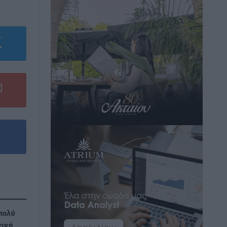
πολύ
τική