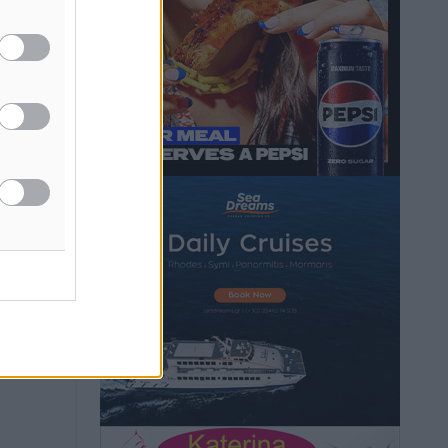
Στον Άγιο Νικόλαο Χάλκης ανοίγει
ξανά το ανανεωμένο εκκλησιαστικό
μουσείο από τη Λέσχη Lions Χάλκης
Τοπικές Ειδήσεις
•
πριν 57 λεπτά
Ρόδος: «Βουλιάζει» από τουρίστες –
Πάνω από 1 εκατ. επιβάτες και 55
κρουαζιερόπλοια
Τοπικές Ειδήσεις
•
πριν 1 ώρα
Γ’ Εθνική Κατηγορία: Οι ημερομηνίες
των αγωνιστικών της κανονικής
περιόδου
Αθλητικά
•
πριν 6 ώρες
Συνελήφθησαν δύο άτομα στην
Κάρπαθο για άγρα πελατών
Τοπικές Ειδήσεις
•
πριν 7 ώρες