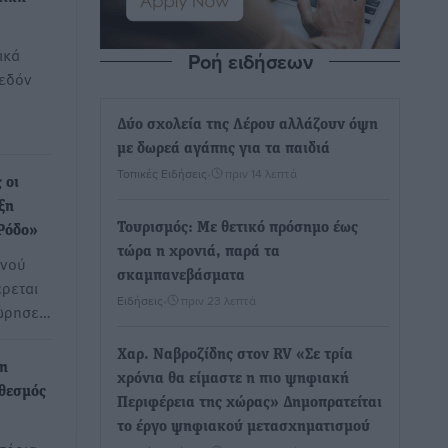
ικά
Ροή ειδήσεων
χεδόν
Δύο σχολεία της Λέρου αλλάζουν όψη
με δωρεά αγάπης για τα παιδιά
Τοπικές Ειδήσεις
•
πριν 14 λεπτά
 οι
ξη
Τουρισμός: Με θετικό πρόσημο έως
 Ρόδο»
τώρα η χρονιά, παρά τα
ινού
σκαμπανεβάσματα
ρεται
Ειδήσεις
•
πριν 23 λεπτά
χώρησε…
Χαρ. Ναβροζίδης στον RV «Σε τρία
τη
χρόνια θα είμαστε η πιο ψηφιακή
 θεσμός
Περιφέρεια της χώρας» Δημοπρατείται
το έργο ψηφιακού μετασχηματισμού