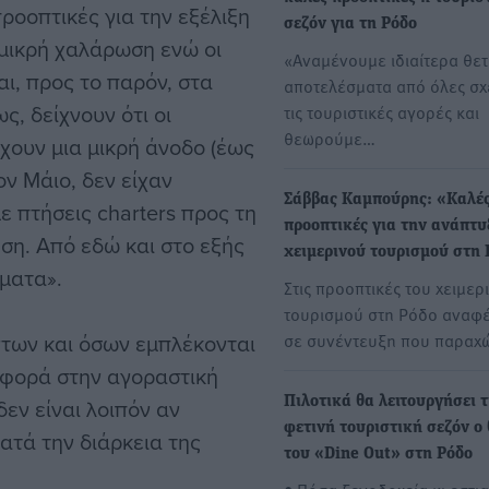
ροοπτικές για την εξέλιξη
σεζόν για τη Ρόδο
 μικρή χαλάρωση ενώ οι
«Αναμένουμε ιδιαίτερα θετ
αι, προς το παρόν, στα
αποτελέσματα από όλες σ
ς, δείχνουν ότι οι
τις τουριστικές αγορές και
θεωρούμε…
χουν μια μικρή άνοδο (έως
ον Μάιο, δεν είχαν
Σάββας Καμπούρης: «Καλές
με πτήσεις charters προς τη
προοπτικές για την ανάπτυ
ηση. Από εδώ και στο εξής
χειμερινού τουρισμού στη
ύματα».
Στις προοπτικές του χειμερ
τουρισμού στη Ρόδο αναφέ
των και όσων εμπλέκονται
σε συνέντευξη που παρα
 αφορά στην αγοραστική
εν είναι λοιπόν αν
Πιλοτικά θα λειτουργήσει 
φετινή τουριστική σεζόν ο
ατά την διάρκεια της
του «Dine Out» στη Ρόδο