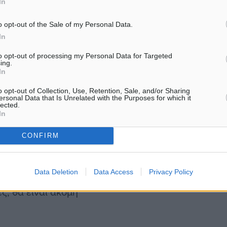
In
της πόλης, να αναζητήσουν
βεβαίως να κάνουν τα
o opt-out of the Sale of my Personal Data.
In
τα τουριστικά είδη).
to opt-out of processing my Personal Data for Targeted
ing.
είναι εξίσου καλοί πελάτες
In
πές τους.
o opt-out of Collection, Use, Retention, Sale, and/or Sharing
ersonal Data that Is Unrelated with the Purposes for which it
lected.
ικών Γραφείων
In
ς είδαμε πέρσι να
CONFIRM
την Τουρκία και να φέρνει
ίξουν και οι απευθείας
Data Deletion
Data Access
Privacy Policy
ολη, οι εκτιμήσεις λένε
ες, θα είναι ακόμη