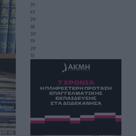
31
°
ΚΥ
29
°
ΔΕ
30
°
ΤΡ
29
°
ΤΕ