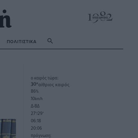
ΠΟΛΙΤΙΣΤΙΚΆ
o καιρός τώρα:
αίθριος καιρός
30
°
86
%
10
km/h
Δ-ΒΔ
27
29
°/
°
06:18
20:06
πρόγνωση: