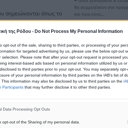
• Πόσα ξενοδοχεία κι εστι
θα συμμετέχουν στο πρόγ
που σημειώνονται όπως το
και ποια είναι…
τα και στις υπηρεσίες
να ανεβάζουν τις τιμές.
Βασίλης Α. Υψηλάντης: Υπ
ική της Ρόδου -
Do Not Process My Personal Information
καλές προοπτικές τόσο για
αντιμετωπίζουν και αυτοί
γενικότερη λειτουργία του
to opt-out of the sale, sharing to third parties, or processing of your per
αι στο Ηνωμένο Βασίλειο)
Ελληνικού Κτηματολογίου
formation for targeted advertising by us, please use the below opt-out s
ις αυξήσεις.
r selection. Please note that after your opt-out request is processed y
O Κοσμήτορας της Βουλής 
ς που θέλουν να κάνουν
eing interest-based ads based on personal information utilized by us or
βουλευτής Δωδεκανήσων 
disclosed to third parties prior to your opt-out. You may separately opt-
έτα» -λέει η κα Κάππα.
Α Υψηλάντη συμμετείχε σ
losure of your personal information by third parties on the IAB’s list of
. This information may also be disclosed by us to third parties on the
IA
Participants
that may further disclose it to other third parties.
ε συγκεκριμένες αγορές
l Data Processing Opt Outs
πλοϊκώς από τα απέναντι
o opt-out of the Sharing of my personal data.
ελάτες αφού επιλέγουν να