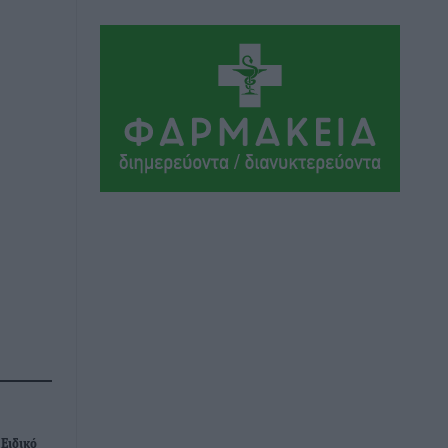
Το στενό της Κρεμαστής μπήκε στη
λίστα των 7 θαυμάτων της αναμονής
Δημο-Κρίσεις
•
πριν 7 ώρες
ΣΕΤΕ: Σημαντική θεσμική εξέλιξη η
ΚΥΑ για το ΕΧΠ για τον τουρισμό
Ειδήσεις
•
πριν 7 ώρες
Γ. Χατζημάρκος: “Δύο μεγάλες
δεσμεύσεις Γεωργιάδη” – Κίνητρα για
τους γιατρούς των νησιών και
συνεργασία Ρόδου με το Αττικόν για το
Ακτινοθεραπευτικό
Τοπικές Ειδήσεις
•
πριν 8 ώρες
Σούπερ μάρκετ: Διευρύνεται η εθνική
πρωτοβουλία για τις τιμές – Eρχονται
νέες συμμετοχές εταιρειών
 Ειδικό