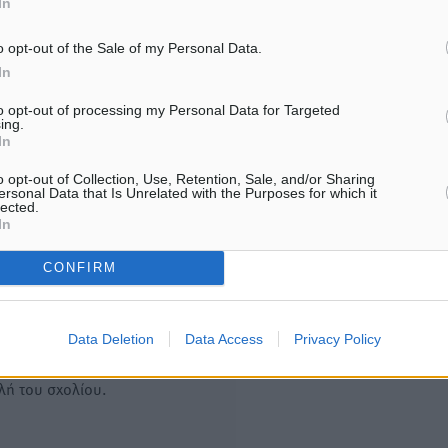
In
την Φωτεινή Πιζάνια
πολλές νίκες μαζί»
7.08.26 · 14:15
07.08.26 · 13:29
o opt-out of the Sale of my Personal Data.
In
Υπενθύμιση:
to opt-out of processing my Personal Data for Targeted
ing.
In
Για την μερική αναπαραγωγ
ή. Η Δημοκρατική δεν υιοθετεί
είδησης από άλλες ιστοσελ
υμε όποια σχόλια θεωρούμε
o opt-out of Collection, Use, Retention, Sale, and/or Sharing
είναι απαραίτητη η χρήση 
ersonal Data that Is Unrelated with the Purposes for which it
οίηση. Χρήστες που δεν τηρούν
lected.
παρακάτω παρεχόμενου
In
συνδέσμου παραπομπής πρ
άρθρο της Δημοκρατικής.
CONFIRM
Data Deletion
Data Access
Privacy Policy
λή του σχολίου.