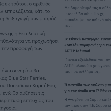
ς εκ τούτου, ο αριθμός
Με δημοσίευμά της η αθλη
ν επηρεάζεται, κάτι το
ιστοσελίδα athletiko.gr,
τη διεξαγωγή των μπαράζ.
αποκάλυψε την πιθανή σύ
των…
ws.gr, η Εκτελεστική
 πιθανότητα να προχωρήσει
Β’ Εθνική Κατηγορία Γυναι
«Διπλό» παραμονής για τη
ι την προσφυγή των
ΑΣΤΙΡ Ιαλυσού
Ιδανικά εξελίχθηκε για την
ΑΣΤΙΡ Ιαλυσού η 9η αγωνισ
πάνω σεναρίου θα
του πρωταθλήματος…
ας Blue Star Ferries,
του Ποσειδώνα Καρπάθου,
Η πεντάδα των αγώνων μπ
, ενώ θα αυξήσει τις
για την άνοδο στη Γ' Εθνικ
Η Αναγέννηση Σάμου κατέ
 περίπτωση επιτυχίας του
τον τίτλο στην Τ.Ε. Σάμου κ
τηγορία.