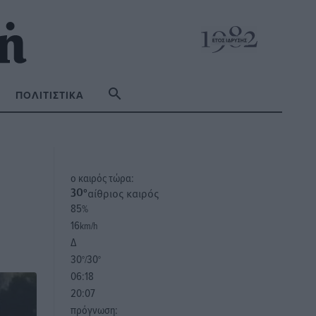
ΠΟΛΙΤΙΣΤΙΚΆ
o καιρός τώρα:
αίθριος καιρός
30
°
85
%
16
km/h
Δ
30
30
°/
°
06:18
20:07
πρόγνωση: