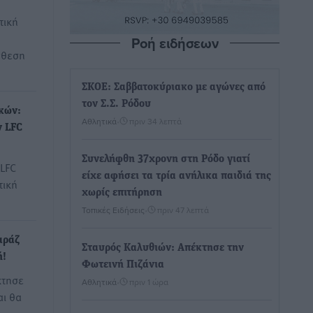
τική
Ροή ειδήσεων
νθεση
ΣΚΟΕ: Σαββατοκύριακο με αγώνες από
τον Σ.Σ. Ρόδου
κών:
Αθλητικά
•
πριν 34 λεπτά
ν LFC
Συνελήφθη 37χρονη στη Ρόδο γιατί
 LFC
είχε αφήσει τα τρία ανήλικα παιδιά της
τική
χωρίς επιτήρηση
Τοπικές Ειδήσεις
•
πριν 47 λεπτά
αράζ
Σταυρός Καλυθιών: Απέκτησε την
ή!
Φωτεινή Πιζάνια
κτησε
Αθλητικά
•
πριν 1 ώρα
αι θα