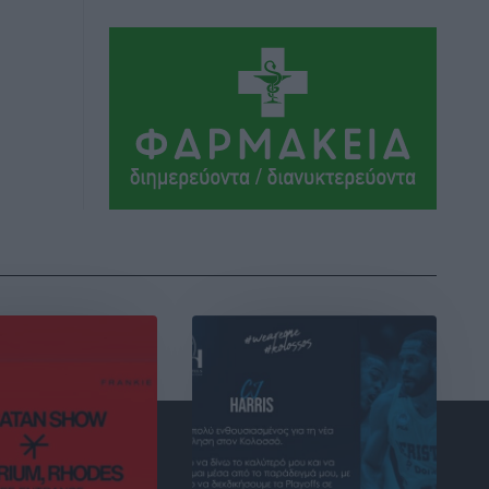
σπουδαίο έργο πολιτισμού για τη Ρόδο,
που σχεδιάσαμε και εξασφαλίσαμε τη
χρηματοδότησή του, γίνεται
πραγματικότητα»
Τοπικές Ειδήσεις
•
πριν 3 ώρες
Στο Α΄ Νεκροταφείο το μνημόσυνο για
τον έναν χρόνο από τον θάνατο της
Λένας Σαμαρά
Ειδήσεις
•
πριν 4 ώρες
Κυριάκος Μητσοτάκης: Ανάσα στα
Χανιά, αλλά με το βλέμμα στη ΔΕΘ και
τις εκλογές του 2027
Ειδήσεις
•
πριν 4 ώρες
Γ. Χατζημάρκος από το Μέγαρο