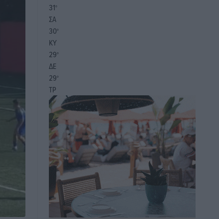
31
°
ΣΑ
30
°
ΚΥ
29
°
ΔΕ
29
°
ΤΡ