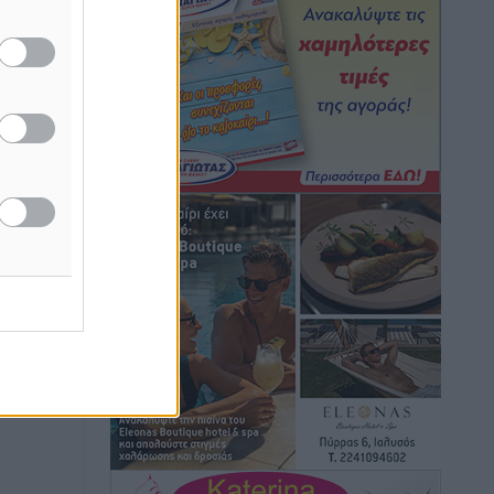
Εθνική Ανδρών: Ραντεβού στο Telekom
Center Athens
Αθλητικά
•
πριν 2 ώρες
ή της
ΕΠΟ: Απέσυρε τη στήριξή της στην
ίδες
υποψηφιότητα του Ινφαντίνο
του
Αθλητικά
•
πριν 2 ώρες
ος το
Φοίβος Κω: Το «ευχαριστώ» για το 9ο
Kos 3X3 Basketball Festival
Αθλητικά
•
πριν 2 ώρες
6ο Kalymnos 3X3: Ολοκληρώθηκε με
μεγάλη επιτυχία, νικητές οι VAR!
Αθλητικά
•
πριν 2 ώρες