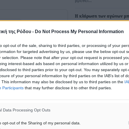
βρεθεί…
Η κλήρωση των αγώνων μ
για την άνοδο στη Γ' Εθνικ
όσφαιρο
ική της Ρόδου -
Do Not Process My Personal Information
Σήμερεα έγινε η κλήρωση 
αγώνων μπαράζ που οδηγο
to opt-out of the sale, sharing to third parties, or processing of your per
Γ' Εθνική.…
ματα αναζήτησης
formation for targeted advertising by us, please use the below opt-out s
r selection. Please note that after your opt-out request is processed y
eing interest-based ads based on personal information utilized by us or
ε μας στο Google News ★ ↗
disclosed to third parties prior to your opt-out. You may separately opt-
ήστε
losure of your personal information by third parties on the IAB’s list of
. This information may also be disclosed by us to third parties on the
IA
Participants
that may further disclose it to other third parties.
ΙΑΒΑΣΕ ΕΠΙΣΗΣ
l Data Processing Opt Outs
ΑΘΛΗΤΙΚΆ
ΑΘΛΗΤΙΚΆ
o opt-out of the Sharing of my personal data.
Σταυρός Καλυθιών: Απέκτησε
Σι Τζέι Χάρις: «Να πανηγ