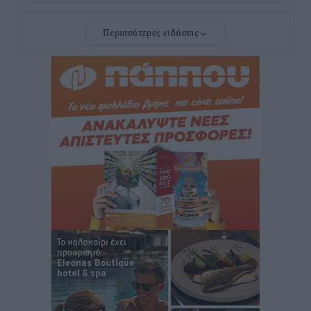
Διαγόρας: Μετεγγραφικό ντεμαράζ
Περισσότερες ειδήσεις
Αθλητικά
•
πριν 3 ώρες
Γ.Σ. Διαγόρας: Εντατική προετοιμασία και επιστροφή
Ρίζου στις Ακαδημίες
Αθλητικά
•
πριν 3 ώρες
Εθνική Ανδρών: Ραντεβού στο Telekom Center Athens
Αθλητικά
•
πριν 3 ώρες
ΕΠΟ: Απέσυρε τη στήριξή της στην υποψηφιότητα
του Ινφαντίνο
Αθλητικά
•
πριν 3 ώρες
Φοίβος Κω: Το «ευχαριστώ» για το 9ο Kos 3X3
Basketball Festival
Αθλητικά
•
πριν 3 ώρες