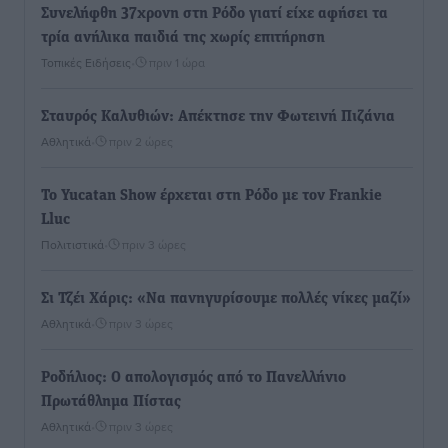
Συνελήφθη 37χρονη στη Ρόδο γιατί είχε αφήσει τα
τρία ανήλικα παιδιά της χωρίς επιτήρηση
Τοπικές Ειδήσεις
•
πριν 1 ώρα
Σταυρός Καλυθιών: Απέκτησε την Φωτεινή Πιζάνια
Αθλητικά
•
πριν 2 ώρες
Το Yucatan Show έρχεται στη Ρόδο με τον Frankie
Lluc
Πολιτιστικά
•
πριν 3 ώρες
Σι Τζέι Χάρις: «Να πανηγυρίσουμε πολλές νίκες μαζί»
Αθλητικά
•
πριν 3 ώρες
Ροδήλιος: Ο απολογισμός από το Πανελλήνιο
Πρωτάθλημα Πίστας
Αθλητικά
•
πριν 3 ώρες