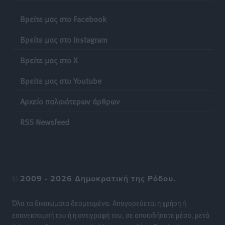
Βρείτε μας στο Facebook
Τσαμπίκος Καραγιάννης: «Ο πρωτογενής τομέας
Βρείτε μας στο Instagram
μπορεί να αποτελέσει τη δεύτερη μεγάλη δύναμη της
Ρόδου»
Βρείτε μας στο X
Ρεπορτάζ
•
πριν 8 ώρες
Βρείτε μας στο Youtube
Οικοδομική «ανάσα» στη Ρόδο: Αυξάνονται οι άδειες,
Αρχείο παλαιότερων άρθρων
οι επεκτάσεις, οι ενεργειακές αναβαθμίσεις σε
ολόκληρο το νησί
RSS Newsfeed
Ειδήσεις
•
πριν 8 ώρες
Στη Ρόδο απολαμβάνει τις καλοκαιρινές της διακοπές
η Φαίη Σκορδά
©
2009 - 2026 Δημοκρατική της Ρόδου.
Τοπικές Ειδήσεις
•
πριν 8 ώρες
Όλα τα δικαιώματα δεσμευμένα. Απαγορεύεται η χρήση ή
Χειρουργικές ομάδες στην Κάλυμνο: Το νέο μοντέλο
επανεκπομπή του ή η αντιγραφή του, σε οποιοδήποτε μέσο, μετά
του ΕΣΥ φέρνει τις επεμβάσεις κοντά στους νησιώτες