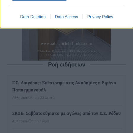
Data Deletion
Data Access
Privacy Policy
Ροή ειδήσεων
Γ.Σ. Διαγόρας: Επέστρεψε στις Ακαδημίες η Ειρήνη
Παπαεμμανουήλ
Αθλητικά
•
πριν 23 λεπτά
ΣΚΟΕ: Σαββατοκύριακο με αγώνες από τον Σ.Σ. Ρόδου
Αθλητικά
•
πριν 1 ώρα