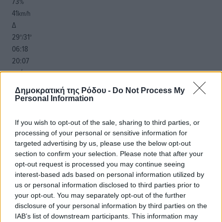
73
%
41
km/h
Δ
29
31
°/
°
06:18
20:07
πρόγνωση:
31
°
Δημοκρατική της Ρόδου -
Do Not Process My
ΣΑ
Personal Information
30
°
ΚΥ
If you wish to opt-out of the sale, sharing to third parties, or
29
°
processing of your personal or sensitive information for
ΔΕ
targeted advertising by us, please use the below opt-out
section to confirm your selection. Please note that after your
29
°
opt-out request is processed you may continue seeing
ΤΡ
interest-based ads based on personal information utilized by
us or personal information disclosed to third parties prior to
your opt-out. You may separately opt-out of the further
disclosure of your personal information by third parties on the
IAB’s list of downstream participants. This information may