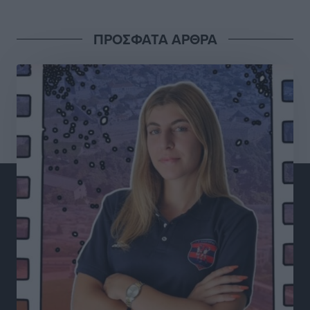
Τοπικές Ειδήσεις
•
πριν 4 ώρες
ΠΡΟΣΦΑΤΑ ΑΡΘΡΑ
Έρευνα ΕΟΤ: Οι Ευρωπαίοι ταξιδιώτες «ψηφίζουν»
Ελλάδα
Ειδήσεις
•
πριν 5 ώρες
Άκυρες οι εγκύκλιοι που δεν αναρτώνται,
υποχρεωτική η δημοσίευσή τους από την 1η
Οκτωβρίου
Ειδήσεις
•
πριν 5 ώρες
Καύσιμα: «Καίνε» οι τιμές και στα νησιά μας – Γιατί
δεν πέφτουν και πότε μπορεί να έρθει αποκλιμάκωση
Τοπικές Ειδήσεις
•
πριν 5 ώρες
Πάνω από 1.500 έλεγχοι με drones σε 300 παραλίες
κατά της αυθαίρετης κατάληψης του αιγιαλού – Τα