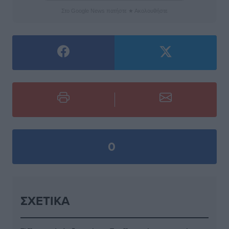
Στο Google News πατήστε ★ Ακολουθήστε
0
ΣΧΕΤΙΚΆ