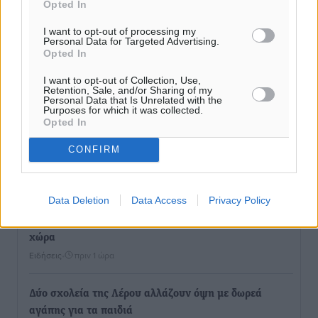
Opted In
I want to opt-out of processing my
Personal Data for Targeted Advertising.
Opted In
I want to opt-out of Collection, Use,
Retention, Sale, and/or Sharing of my
Personal Data that Is Unrelated with the
Purposes for which it was collected.
Opted In
CONFIRM
Ροή ειδήσεων
Data Deletion
Data Access
Privacy Policy
Καιρός «hot – dry – windy» τις επόμενες 48 ώρες στη
χώρα
Ειδήσεις
•
πριν 1 ώρα
Δύο σχολεία της Λέρου αλλάζουν όψη με δωρεά
αγάπης για τα παιδιά