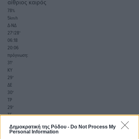
αίθριος καιρός
78
%
5
km/h
Δ-ΝΔ
27
28
°/
°
06:18
20:06
πρόγνωση:
31
°
ΚΥ
29
°
ΔΕ
30
°
ΤΡ
29
°
ΤΕ
Δημοκρατική της Ρόδου -
Do Not Process My
Personal Information