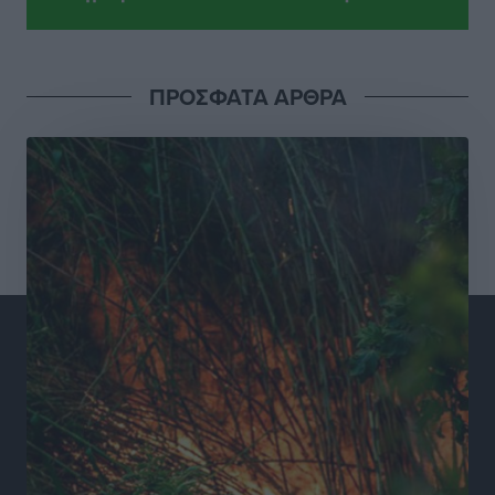
Σούπερ μάρκετ: Διευρύνεται η εθνική πρωτοβουλία
για τις τιμές – Eρχονται νέες συμμετοχές εταιρειών
Ειδήσεις
•
πριν 9 ώρες
ΠΡΟΣΦΑΤΑ ΑΡΘΡΑ
Συνελήφθησαν έξι άτομα για ηχορύπανση από
καταστήματα στο Νότιο Αιγαίο
Τοπικές Ειδήσεις
•
πριν 9 ώρες
15 Αυγούστου 2026: Πώς θα πληρωθούν όσοι
εργαστούν την αργία – Τι ισχύει για πενθήμερο,
εξαήμερο και άδειες
Ειδήσεις
•
πριν 9 ώρες
Πλούσιο πολιτιστικό πρόγραμμα τον Αύγουστο από
τον Δήμο Ρόδου
Πολιτιστικά
•
πριν 10 ώρες