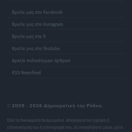
Δεκατέσσερα ονόματα στο τραπέζι για το ψηφοδέλτιο
του ΠΑΣΟΚ στα Δωδεκάνησα
Βρείτε μας στο Facebook
Τοπικές Ειδήσεις
•
πριν 13 ώρες
Βρείτε μας στο Instagram
Πιλοτικό πρόγραμμα για την αντιμετώπιση του
Βρείτε μας στο X
λαγοκέφαλου σε Νότιο Αιγαίο και Κρήτη
Τοπικές Ειδήσεις
•
πριν 13 ώρες
Βρείτε μας στο Youtube
Αρχείο παλαιότερων άρθρων
Οι θαυματουργές Παναγίες της Δωδεκανήσου: Τα
προσωνύμια και οι θρύλοι
RSS Newsfeed
Ρεπορτάζ
•
πριν 13 ώρες
©
2009 - 2026 Δημοκρατική της Ρόδου.
Όλα τα δικαιώματα δεσμευμένα. Απαγορεύεται η χρήση ή
επανεκπομπή του ή η αντιγραφή του, σε οποιοδήποτε μέσο, μετά