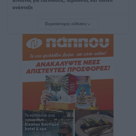
Κίνδυνος για επενδύσεις, περιουσίες και τοπική
ανάπτυξη
Τοπικές Ειδήσεις
•
πριν 2 ώρες
Περισσότερες ειδήσεις
Ευ. Τουρνάς: Απέναντι σε ακραία καιρικά φαινόμενα
δεν υπάρχουν περιθώρια εφησυχασμού
Ειδήσεις
•
πριν 2 ώρες
Στον Άγιο Νικόλαο Χάλκης ανοίγει ξανά το
ανανεωμένο εκκλησιαστικό μουσείο από τη Λέσχη
Lions Χάλκης
Τοπικές Ειδήσεις
•
πριν 3 ώρες
Ρόδος: «Βουλιάζει» από τουρίστες – Πάνω από 1 εκατ.
επιβάτες και 55 κρουαζιερόπλοια
Τοπικές Ειδήσεις
•
πριν 3 ώρες
Γ’ Εθνική Κατηγορία: Οι ημερομηνίες των