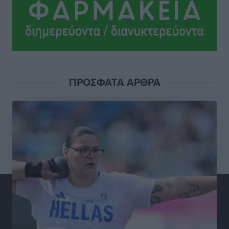
Τοπικές Ειδήσεις
•
πριν 3 ώρες
Στη Λέρο ο πρόεδρος του ΠΑΣΟΚ Νίκος Ανδρουλάκης
Τοπικές Ειδήσεις
•
πριν 3 ώρες
ΠΡΟΣΦΑΤΑ ΑΡΘΡΑ
Στα 2-2,35 GW ο στόχος για τα πρώτα υπεράκτια
αιολικά πάρκα που θα λειτουργήσουν στη χώρα μας
Ειδήσεις
•
πριν 5 ώρες
Η Ελλάδα κρατά το τουριστικό momentum, παρά τις
γεωπολιτικές αναταράξεις
Ειδήσεις
•
πριν 5 ώρες
Σε κόκκινο συναγερμό επτά Περιφέρειες – Οι οδηγίες
της Πολιτικής Προστασίας και ο Χάρτης Πρόβλεψης
Πυρκαγιάς
Ειδήσεις
•
πριν 5 ώρες