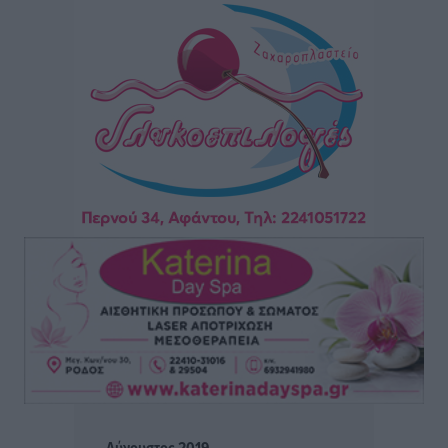
Τοπικές Ειδήσεις
•
πριν 51 λεπτά
Πραγματοποιήθηκαν 43.881 έλεγχοι και βεβαιώθηκαν
12.272 παραβάσεις από την αστυνομία τον Ιούλιο
Τοπικές Ειδήσεις
•
πριν 1 ώρα
Συνελήφθησαν δύο αλλοδαπές για λαθρεμπόριο
καπνικών προϊόντων στη Ρόδο – Κατασχέθηκαν
-3.928- πακέτα χωρίς ειδική ταινία φορολόγησης
Τοπικές Ειδήσεις
•
πριν 1 ώρα
Γ. Χατζημάρκος: 3,58 εκατ. ευρώ για την ανάπλαση
του παραλιακού μετώπου της Πόθιας στην Κάλυμνο
Τοπικές Ειδήσεις
•
πριν 2 ώρες
Χωρίς τις αισθήσεις του ανασύρθηκε από τη θάλασσα
στη Ψαροπούλα 72χρονος Σουηδός
Αύγουστος 2019