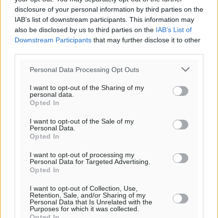
disclosure of your personal information by third parties on the
ΚΑΕ Κολοσσός: Οι τιμές των μεμονωμένων εισιτηρίων
IAB’s list of downstream participants. This information may
also be disclosed by us to third parties on the
IAB’s List of
Αθλητικά
•
πριν 22 λεπτά
Downstream Participants
that may further disclose it to other
third parties.
Χαράλαμπος Χριστοδούλου: «Το μόνο παιχνίδι που
υπάρχει, είναι το επόμενο»
Personal Data Processing Opt Outs
Αθλητικά
•
πριν 24 λεπτά
I want to opt-out of the Sharing of my
personal data.
Opted In
Κράτησε Χατζηγιακουμή η Α.Ε. Δικαίου
Αθλητικά
•
πριν 26 λεπτά
I want to opt-out of the Sale of my
Personal Data.
Opted In
Ιπποκράτης: Ανακοίνωσε την Cvetanka Dimova
I want to opt-out of processing my
Αθλητικά
•
πριν 27 λεπτά
Personal Data for Targeted Advertising.
Opted In
Διαγόρας: Ανανέωσαν Φράγκος και Ζάρας, τέλος ο
I want to opt-out of Collection, Use,
Retention, Sale, and/or Sharing of my
Μιχαλάκης
Personal Data that Is Unrelated with the
Αθλητικά
•
πριν 29 λεπτά
Purposes for which it was collected.
Opted In