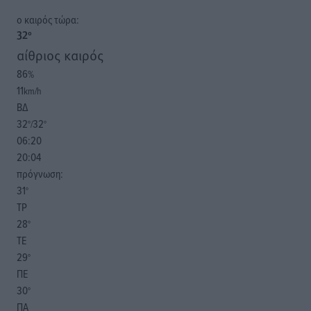
o καιρός τώρα:
32
°
αίθριος καιρός
86
%
11
km/h
ΒΔ
32
32
°/
°
06:20
20:04
πρόγνωση:
31
°
ΤΡ
28
°
ΤΕ
29
°
ΠΕ
30
°
ΠΑ