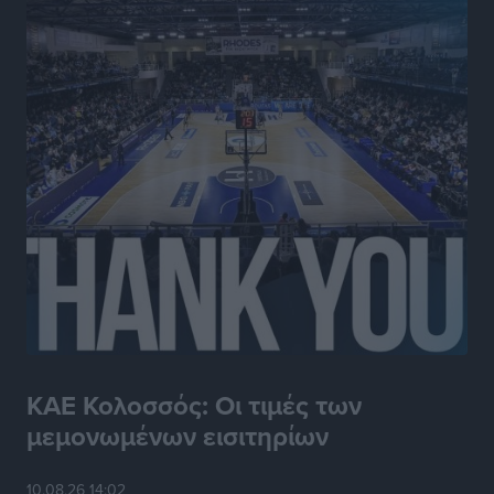
Τουρισμός: «Φτωχός συγγενής κάμπινγκ και
τροχόσπιτα
Ειδήσεις
•
πριν 5 ώρες
Έφυγε από τη ζωή ο επί σειρά ετών εφημέριος στον
ιερό Ναό του Αγίου Νικολάου Παστίδας Μιχαήλ
Καψάλης
Τοπικές Ειδήσεις
•
πριν 23 ώρες
ΚΑΕ Κολοσσός: Οι τιμές των
μεμονωμένων εισιτηρίων
10.08.26 14:02