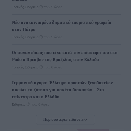
Τοπικές Ειδήσεις
•
πριν 5 ώρες
Νέο ανακαινισμένο δημοτικό τουριστικό γραφείο
στην Πάτμο
Τοπικές Ειδήσεις
•
πριν 5 ώρες
Οι συναντήσεις που είχε κατά την επίσκεψη του στη
Ρόδο ο Πρέσβης της Βραζιλίας στην Ελλάδα
Τοπικές Ειδήσεις
•
πριν 6 ώρες
Γερμανική αγορά: Έλλειψη προσιτών ξενοδοχείων
απειλεί τη ζήτηση για πακέτα διακοπών – Στο
επίκεντρο και η Ελλάδα
Ειδήσεις
•
πριν 6 ώρες
Περισσότερες ειδήσεις
Νέο ξενοδοχείο στη Ρόδο για την H Hotels –
Χατζηλαζάρου – Προχωρά καινούργιο ξενοδοχείο