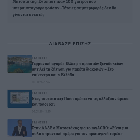
Μητσοτάκης: Εντοπίστηκαν 100 γιατροί που
υπερσυνταγογραφούσαν -Τέτοιες συμπεριφορές δεν θα
γίνονται ανεκτές
ΔΙΑΒΑΣΕ ΕΠΙΣΗΣ
ΕΙΔΉΣΕΙΣ
Γερμανική αγορά: Έλλειψη προσιτών ξενοδοχείων
απειλεί τη ζήτηση για πακέτα διακοπών – Στο
επίκεντρο και η Ελλάδα
06.08.26 · 17:42
ΕΙΔΉΣΕΙΣ
Νέες ταυτότητες: Ποιοι πρέπει να τις αλλάξουν άμεσα
και ποιοι όχι
06.08.26 · 13:25
ΕΙΔΉΣΕΙΣ
Στην ΑΑΔΕ ο Μητσοτάκης για το myAGRO: «Είναι μια
πολύ σημαντική ημέρα για τον πρωτογενή τομέα»