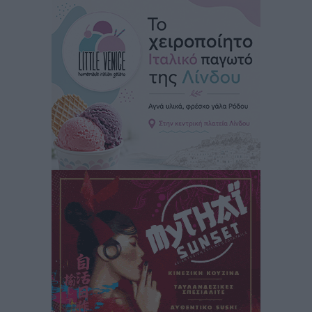
στην Κω
Τοπικές Ειδήσεις
•
πριν 6 ώρες
Αυτοκίνητο μπήκε παράνομα σε μονόδρομο στο
Μαστιχάρι – Αναποδογύρισε όχημα με μητέρα και
5χρονο παιδί
Τοπικές Ειδήσεις
•
πριν 6 ώρες
“Η Ευρώπη αντιμετώπιζε το προσφυγικό σαν ταινία
τρόμου” – Η συγκλονιστική μαρτυρία της Χαρούλας
Γιασιράνη στον RV για τα γεγονότα που οδήγησαν στο
Σύμφωνο της Λέρου
Τοπικές Ειδήσεις
•
πριν 6 ώρες
Συναυλία με τον Γιάννη Κότσιρα στις 21 Αυγούστου
Πολιτιστικά
•
πριν 7 ώρες
Έκτακτη συνεδρίαση της Δημοτικής Επιτροπής Ρόδου