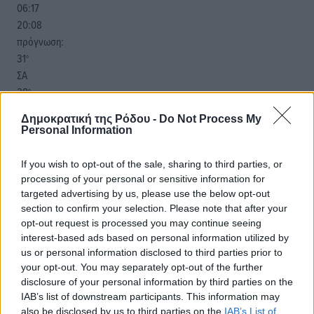
06:17
20:08
πρόγνωση:
31
°
ΣΑ
28
°
ΚΥ
Δημοκρατική της Ρόδου -
Do Not Process My
29
°
Personal Information
ΔΕ
29
°
If you wish to opt-out of the sale, sharing to third parties, or
ΤΡ
processing of your personal or sensitive information for
targeted advertising by us, please use the below opt-out
section to confirm your selection. Please note that after your
opt-out request is processed you may continue seeing
interest-based ads based on personal information utilized by
us or personal information disclosed to third parties prior to
your opt-out. You may separately opt-out of the further
disclosure of your personal information by third parties on the
IAB’s list of downstream participants. This information may
also be disclosed by us to third parties on the
IAB’s List of