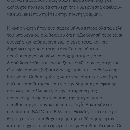
όλοι να καταλάβουν πως όταν η χώρα δίνει μάχη σε
ακήρυχτο πόλεμο, τα στελέχη της κυβέρνησης οφείλουν
να είναι εκεί που πρέπει: στην πρώτη γραμμή».
Η κίνηση αυτή ήταν ένα σαφές μήνυμα προς όλα τα μέλη
του υπουργικού συμβουλίου ότι η αξιολόγησή τους είναι
συνεχής και καθημερινή για το έργο τους, και την
δημόσια παρουσία τους. «Δεν θα περιμένει ο
πρωθυπουργός να κάνει ανασχηματισμό για να
διορθώσει λάθη που εντοπίζει», τόνιζε συνεργάτης του.
Ο κ. Μηταράκης βέβαια δεν είχε μπει «με το δεξί» στην
Κατεχάκη. Οι δυο πρώτες «κίτρινες κάρτες» είχαν βγει
από τις τοποθετήσεις του για την δημιουργία έφιππης
αστυνομίας, αλλά και για την κατάργηση της
πανεπιστημιακής αστυνομίας, την ημέρα που ο
πρωθυπουργός συναντούσε τον Ταγίπ Ερντογάν στη
σύνοδο του ΝΑΤΟ στο Βίλνιους. Ειδικά για το δεύτερο
θέμα η εικόνα οπισθοχώρησης της κυβέρνησης ήταν
κάτι που ήχησε πολύ αρνητικά στην Ηρώδου Αττικού. Οι