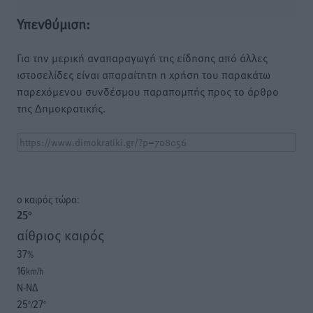
Υπενθύμιση:
Για την μερική αναπαραγωγή της είδησης από άλλες
ιστοσελίδες είναι απαραίτητη η χρήση του παρακάτω
παρεχόμενου συνδέσμου παραπομπής προς το άρθρο
της Δημοκρατικής.
o καιρός τώρα:
25
°
αίθριος καιρός
37
%
16
km/h
Ν-ΝΔ
25
27
°/
°