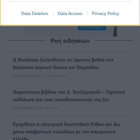
Data Deletion
Data Access
Privacy Policy
Ροή ειδήσεων
Η Meridiam ξεκλειδώνει τις έρευνες βυθού στη
θαλάσσια περιοχή Κάσου και Καρπάθου
Τοπικές Ειδήσεις
•
πριν 3 ώρες
Παρουσίαση βιβλίου του Α. Χατζημιχαήλ – Τιμητική
εκδήλωση για τους αυτοδιοικητικούς της Κω
Πολιτιστικά
•
πριν 4 ώρες
Εγκρίθηκε η ηλεκτρική διασύνδεση Ρόδου και Κω
μέσω υποβρύχιων καλωδίων με την ηπειρωτική
Ελλάδα