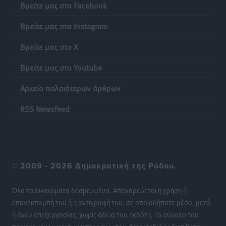
Έκκληση γονέων για να λειτουργήσει ο
Βρείτε μας στο Facebook
Βρεφονηπιακός Σταθμός Κάσου
Βρείτε μας στο Instagram
Τοπικές Ειδήσεις
•
πριν 15 ώρες
Βρείτε μας στο X
Ακρίβεια: Σημαντικές οι διατακτικές σίτισης για 3
Βρείτε μας στο Youtube
στους 4 εργαζομένους
Ειδήσεις
•
πριν 15 ώρες
Αρχείο παλαιότερων άρθρων
Κινητοποίηση της Πυροσβεστικής στην Κάρπαθο, για
RSS Newsfeed
τη φωτιά στην περιοχή Σάνταλο
Τοπικές Ειδήσεις
•
πριν 15 ώρες
Η Ρόδος μπαίνει στη διεκδίκηση για τη Μεσογειακή
©
2009 - 2026 Δημοκρατική της Ρόδου.
Πρωτεύουσα Πολιτισμού και Διαλόγου 2028
Τοπικές Ειδήσεις
•
πριν 15 ώρες
Όλα τα δικαιώματα δεσμευμένα. Απαγορεύεται η χρήση ή
επανεκπομπή του ή η αντιγραφή του, σε οποιοδήποτε μέσο, μετά
Σύμη: Στον 8ο αγνοούμενο Γερμανό τουρίστα ανήκει η
ή άνευ επεξεργασίας, χωρίς άδεια του εκδότη. Το σύνολο του
σορός που εντοπίστηκε