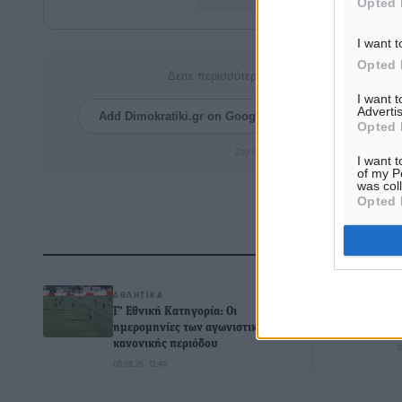
Opted 
I want t
Opted 
Δείτε περισσότερα άρθρα μας στα αποτελέσ
I want 
Advertis
Add Dimokratiki.gr on Google ↗
Ακολουθήστ
Opted 
Στο Google News πατήστε ★ Ακολουθ
I want t
of my P
was col
Opted 
Δ
ΑΘΛΗΤΙΚΆ
Γ’ Εθνική Κατηγορία: Οι
ημερομηνίες των αγωνιστικών της
κανονικής περιόδου
0
08.08.26 · 12:40