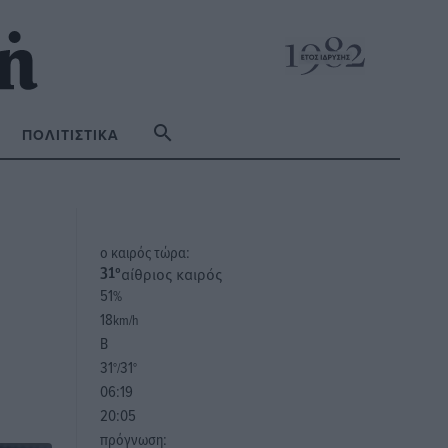
ΠΟΛΙΤΙΣΤΙΚΆ
o καιρός τώρα:
αίθριος καιρός
31
°
51
%
18
km/h
Β
31
31
°/
°
06:19
20:05
πρόγνωση: