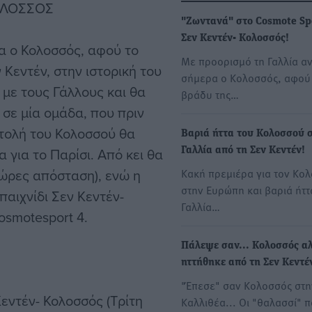
ΚΟΛΟΣΣΟΣ
"Ζωντανά" στο Cosmote Spo
Σεν Κεντέν- Κολοσσός!
α ο Κολοσσός, αφού το
Με προορισμό τη Γαλλία α
ν Κεντέν, στην ιστορική του
σήμερα ο Κολοσσός, αφού
 με τους Γάλλους και θα
βράδυ της…
 σε μία ομάδα, που πριν
στολή του Κολοσσού θα
Βαριά ήττα του Κολοσσού 
 για το Παρίσι. Από κει θα
Γαλλία από τη Σεν Κεντέν!
 ώρες απόσταση), ενώ η
Κακή πρεμιέρα για τον Κο
στην Ευρώπη και βαριά ήττ
παιχνίδι Σεν Κεντέν-
Γαλλία…
osmotesport 4.
Πάλεψε σαν... Κολοσσός α
ηττήθηκε από τη Σεν Κεντέ
"Έπεσε" σαν Κολοσσός στη
εντέν- Κολοσσός (Τρίτη
Καλλιθέα... Οι "θαλασσί" 