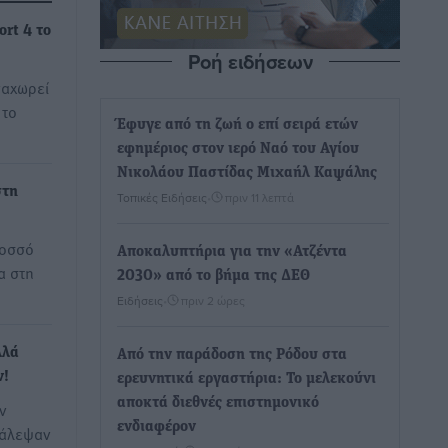
rt 4 το
Ροή ειδήσεων
ναχωρεί
 το
Έφυγε από τη ζωή ο επί σειρά ετών
εφημέριος στον ιερό Ναό του Αγίου
Νικολάου Παστίδας Μιχαήλ Καψάλης
στη
Τοπικές Ειδήσεις
•
πριν 11 λεπτά
λοσσό
Αποκαλυπτήρια για την «Ατζέντα
α στη
2030» από το βήμα της ΔΕΘ
Ειδήσεις
•
πριν 2 ώρες
λλά
Από την παράδοση της Ρόδου στα
ν!
ερευνητικά εργαστήρια: Το μελεκούνι
αποκτά διεθνές επιστημονικό
ν
ενδιαφέρον
πάλεψαν