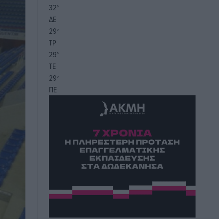
32
°
ΔΕ
29
°
ΤΡ
29
°
ΤΕ
29
°
ΠΕ