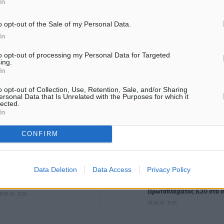
In
o opt-out of the Sale of my Personal Data.
In
ματα αναζήτησης
to opt-out of processing my Personal Data for Targeted
ing.
ε μας στο Google News ★ ↗
In
ήστε
o opt-out of Collection, Use, Retention, Sale, and/or Sharing
ersonal Data that Is Unrelated with the Purposes for which it
lected.
In
CONFIRM
ΙΑΒΑΣΕ ΕΠΙΣΗΣ
ΑΘΛΗΤΙΚΆ
ΑΘΛΗΤΙΚΆ
Data Deletion
Data Access
Privacy Policy
Χωρίς υποχρεωτική παρουσία
ΣΕΓΑΣ: Πιστώθηκαν τα έξο
μικρών στη 12άδα
μετακίνησης του Πανελλη
Πρωταθλήματος Κ20 στα σ
8.08.26 · 12:00
08.08.26 · 10:51