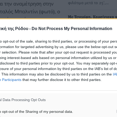
φιλότιμα μετά το 25',…
ένα την αναμέτρηση στην
ταλός Μπαλντίνι (φωτό), ο
Με Τενερίφη, Καρσίγιακα κ
 ενώ κομισάριος του
Κεντέν στο B.C.L. ο Κολοσσ
Γάλλος Αλ Τμεγέρ.
ική της Ρόδου -
Do Not Process My Personal Information
Ο Κολοσσός στο B.C.L. και 
1 Οκτωβρίου) Σεν Κεντέν-
αντίστροφη μέτρηση ξεκίνη
to opt-out of the sale, sharing to third parties, or processing of your per
Δύσκολη, όπως αναμενότ
formation for targeted advertising by us, please use the below opt-out s
r selection. Please note that after your opt-out request is processed y
eing interest-based ads based on personal information utilized by us or
disclosed to third parties prior to your opt-out. You may separately opt-
losure of your personal information by third parties on the IAB’s list of
λλία)
. This information may also be disclosed by us to third parties on the
IA
Participants
that may further disclose it to other third parties.
τσικ (Σλοβακία)
l Data Processing Opt Outs
o opt-out of the Sharing of my personal data.
#BCL