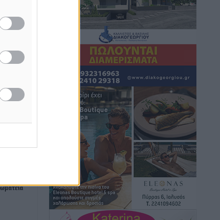
Τουρνάς για φωτιές: «Κανένα
περιθώριο εφησυχασμού» – Σε πλήρη
ετοιμότητα ο μηχανισμός
Ειδήσεις
•
πριν 5 ώρες
Καιρός: Επιμένουν οι υψηλές
θερμοκρασίες – Ισχυρά μελτέμια έως 9
μποφόρ, σε «Red Code» 6 περιοχές
Τοπικές Ειδήσεις
•
πριν 6 ώρες
Τα φοιτητικά ενοίκια «τινάζουν στον
αέρα» τους οικογενειακούς
προϋπολογισμούς
δα
Ειδήσεις
•
πριν 6 ώρες
νίου
ωματεία
Δύο νέοι ξενώνες παραδόθηκαν στις
Ένοπλες Δυνάμεις στη νήσο Ρω