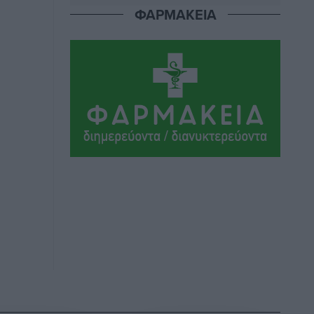
ΦΑΡΜΑΚΕΙΑ
Μαρία Εκμεκτσίογλου: Η πίστη μου
είναι το μεγαλύτερο στήριγμα μου – Το
προσκύνημα στην ιερά Μονή
Πανορμίτη
Τοπικές Ειδήσεις
•
πριν 7 ώρες
Ακαθάριστα οικόπεδα: Τι γίνεται όταν
ο ιδιοκτήτης δεν τα καθαρίσει – Πώς
κινούνται δήμοι και ΠΣ, ποιος
πληρώνει τον λογαριασμό
Τοπικές Ειδήσεις
•
πριν 7 ώρες
Πού κινούνται οι κρατήσεις last
minute σε Ελλάδα από Γερμανούς
Ειδήσεις
•
πριν 7 ώρες
Οδηγός στη Ρόδο τράκαρε σταθμευμένο