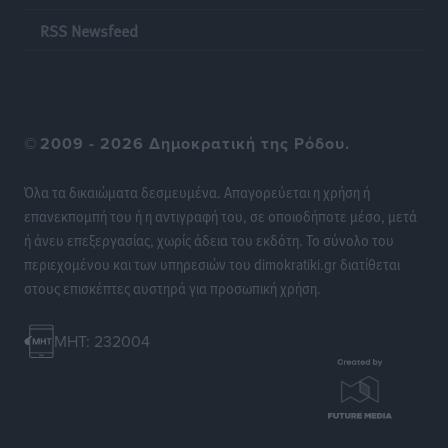
προσωνύμια και οι θρύλοι
RSS Newsfeed
Ρεπορτάζ
•
πριν 14 ώρες
©
2009 - 2026 Δημοκρατική της Ρόδου.
Όλα τα δικαιώματα δεσμευμένα. Απαγορεύεται η χρήση ή
επανεκπομπή του ή η αντιγραφή του, σε οποιοδήποτε μέσο, μετά
ή άνευ επεξεργασίας, χωρίς άδεια του εκδότη. Το σύνολο του
περιεχομένου και των υπηρεσιών του dimokratiki.gr διατίθεται
στους επισκέπτες αυστηρά για προσωπική χρήση.
MHT: 232004