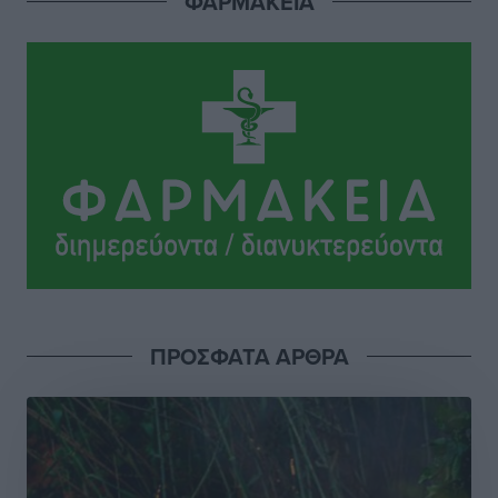
ΦΑΡΜΑΚΕΙΑ
ΣΕΤΕ: Σημαντική θεσμική εξέλιξη η ΚΥΑ για το ΕΧΠ
για τον τουρισμό
Ειδήσεις
•
πριν 10 ώρες
Γ. Χατζημάρκος: “Δύο μεγάλες δεσμεύσεις
Γεωργιάδη” – Κίνητρα για τους γιατρούς των νησιών
και συνεργασία Ρόδου με το Αττικόν για το
Ακτινοθεραπευτικό
Τοπικές Ειδήσεις
•
πριν 10 ώρες
Σούπερ μάρκετ: Διευρύνεται η εθνική πρωτοβουλία
για τις τιμές – Eρχονται νέες συμμετοχές εταιρειών
Ειδήσεις
•
πριν 11 ώρες
ΠΡΟΣΦΑΤΑ ΑΡΘΡΑ
Συνελήφθησαν έξι άτομα για ηχορύπανση από
καταστήματα στο Νότιο Αιγαίο
Τοπικές Ειδήσεις
•
πριν 11 ώρες