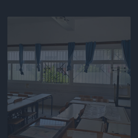
Ευρωπαϊκό Πρωτάθλημα Στίβου: Πότε αγωνίζονται η
Μαγκούλια, η Σπανουδάκη και ο Κριτούλης
Αθλητικά
•
πριν 11 ώρες
Εθνική Παίδων: Ο Χριστοδούλου και η καλύτερη
φουρνιά των τελευταίων ετών
Αθλητικά
•
πριν 11 ώρες
Διαγόρας: Ανανέωσε ο Μιχάλης Χατζηγεωργίου
Αθλητικά
•
πριν 11 ώρες
ΔΕΑΣ Δάφνη Ρόδου: Η Ευαγγελία Τετράδη στο
τεχνικό επιτελείο
Αθλητικά
•
πριν 11 ώρες
Γ.Σ. Διαγόρας: Το οργανόγραμμα των Ακαδημιών
Αθλητικά
•
πριν 11 ώρες