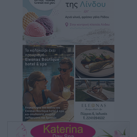
ανανεωμένο εκκλησιαστικό μουσείο από τη Λέσχη
Lions Χάλκης
Τοπικές Ειδήσεις
•
πριν 4 ώρες
Ρόδος: «Βουλιάζει» από τουρίστες – Πάνω από 1 εκατ.
επιβάτες και 55 κρουαζιερόπλοια
Τοπικές Ειδήσεις
•
πριν 4 ώρες
Γ’ Εθνική Κατηγορία: Οι ημερομηνίες των
αγωνιστικών της κανονικής περιόδου
Αθλητικά
•
πριν 9 ώρες
Συνελήφθησαν δύο άτομα στην Κάρπαθο για άγρα
πελατών
Τοπικές Ειδήσεις
•
πριν 10 ώρες
Χωρίς υποχρεωτική παρουσία μικρών στη 12άδα