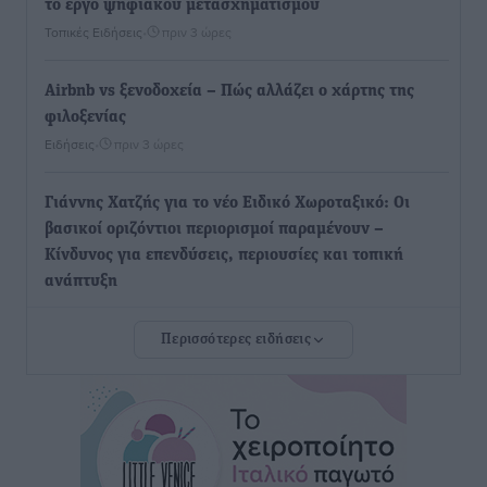
το έργο ψηφιακού μετασχηματισμού
Τοπικές Ειδήσεις
•
πριν 3 ώρες
Airbnb vs ξενοδοχεία – Πώς αλλάζει ο χάρτης της
φιλοξενίας
Ειδήσεις
•
πριν 3 ώρες
Γιάννης Χατζής για το νέο Ειδικό Χωροταξικό: Οι
βασικοί οριζόντιοι περιορισμοί παραμένουν –
Κίνδυνος για επενδύσεις, περιουσίες και τοπική
ανάπτυξη
Τοπικές Ειδήσεις
•
πριν 4 ώρες
Περισσότερες ειδήσεις
Ευ. Τουρνάς: Απέναντι σε ακραία καιρικά φαινόμενα
δεν υπάρχουν περιθώρια εφησυχασμού
Ειδήσεις
•
πριν 4 ώρες
Στον Άγιο Νικόλαο Χάλκης ανοίγει ξανά το