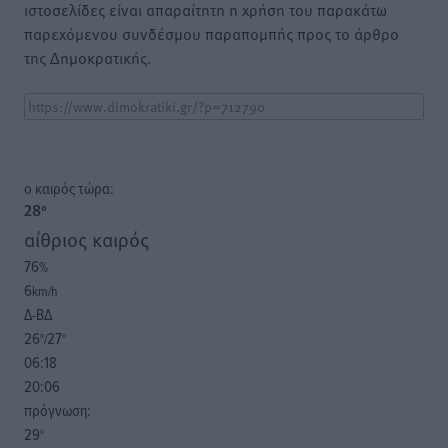
ιστοσελίδες είναι απαραίτητη η χρήση του παρακάτω
παρεχόμενου συνδέσμου παραπομπής προς το άρθρο
της Δημοκρατικής.
o καιρός τώρα:
28
°
αίθριος καιρός
76
%
6
km/h
Δ-ΒΔ
26
27
°/
°
06:18
20:06
πρόγνωση:
29
°