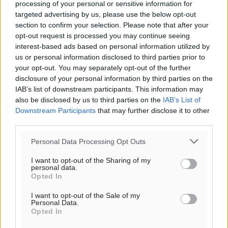
processing of your personal or sensitive information for
targeted advertising by us, please use the below opt-out
Υπενθύμιση:
section to confirm your selection. Please note that after your
opt-out request is processed you may continue seeing
Για την μερική αναπαραγωγή της είδησης από άλλες
interest-based ads based on personal information utilized by
ιστοσελίδες είναι απαραίτητη η χρήση του παρακάτω
us or personal information disclosed to third parties prior to
your opt-out. You may separately opt-out of the further
παρεχόμενου συνδέσμου παραπομπής προς το άρθρο
disclosure of your personal information by third parties on the
της Δημοκρατικής.
IAB’s list of downstream participants. This information may
also be disclosed by us to third parties on the
IAB’s List of
Downstream Participants
that may further disclose it to other
third parties.
Personal Data Processing Opt Outs
o καιρός τώρα:
I want to opt-out of the Sharing of my
29
°
personal data.
αίθριος καιρός
Opted In
82
%
I want to opt-out of the Sale of my
5
km/h
Personal Data.
Opted In
Δ-ΒΔ
27
29
°/
°