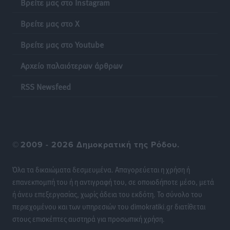
Βρείτε μας στο Instagram
λαγοκέφαλου σε Νότιο Αιγαίο και Κρήτη
Βρείτε μας στο X
Τοπικές Ειδήσεις
•
πριν 12 ώρες
Βρείτε μας στο Youtube
Οι θαυματουργές Παναγίες της Δωδεκανήσου: Τα
Αρχείο παλαιότερων άρθρων
προσωνύμια και οι θρύλοι
Ρεπορτάζ
•
πριν 13 ώρες
RSS Newsfeed
©
2009 - 2026 Δημοκρατική της Ρόδου.
Όλα τα δικαιώματα δεσμευμένα. Απαγορεύεται η χρήση ή
επανεκπομπή του ή η αντιγραφή του, σε οποιοδήποτε μέσο, μετά
ή άνευ επεξεργασίας, χωρίς άδεια του εκδότη. Το σύνολο του
περιεχομένου και των υπηρεσιών του dimokratiki.gr διατίθεται
στους επισκέπτες αυστηρά για προσωπική χρήση.