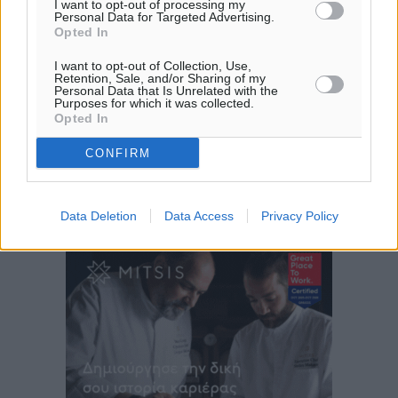
I want to opt-out of processing my
06:18
Personal Data for Targeted Advertising.
Opted In
20:06
πρόγνωση:
I want to opt-out of Collection, Use,
Retention, Sale, and/or Sharing of my
31
°
Personal Data that Is Unrelated with the
ΚΥ
Purposes for which it was collected.
Opted In
29
°
ΔΕ
CONFIRM
30
°
ΤΡ
29
°
Data Deletion
Data Access
Privacy Policy
ΤΕ