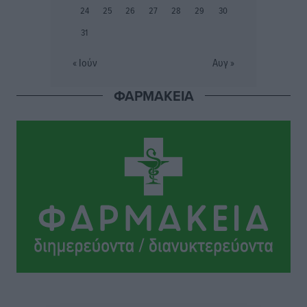
Το στενό της Κρεμαστής μπήκε στη λίστα των 7
24
25
26
27
28
29
30
θαυμάτων της αναμονής
31
Δημο-Κρίσεις
•
πριν 9 ώρες
« Ιούν
Αυγ »
ΣΕΤΕ: Σημαντική θεσμική εξέλιξη η ΚΥΑ για το ΕΧΠ
για τον τουρισμό
ΦΑΡΜΑΚΕΙΑ
Ειδήσεις
•
πριν 9 ώρες
Γ. Χατζημάρκος: “Δύο μεγάλες δεσμεύσεις
Γεωργιάδη” – Κίνητρα για τους γιατρούς των νησιών
και συνεργασία Ρόδου με το Αττικόν για το
Ακτινοθεραπευτικό
Τοπικές Ειδήσεις
•
πριν 9 ώρες
Σούπερ μάρκετ: Διευρύνεται η εθνική πρωτοβουλία
για τις τιμές – Eρχονται νέες συμμετοχές εταιρειών
Ειδήσεις
•
πριν 9 ώρες