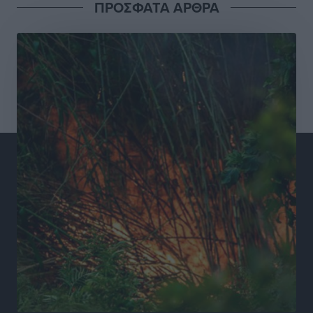
ΠΡΟΣΦΑΤΑ ΑΡΘΡΑ
Συνελήφθησαν έξι άτομα για ηχορύπανση από
καταστήματα στο Νότιο Αιγαίο
Τοπικές Ειδήσεις
•
πριν 9 ώρες
15 Αυγούστου 2026: Πώς θα πληρωθούν όσοι
εργαστούν την αργία – Τι ισχύει για πενθήμερο,
εξαήμερο και άδειες
Ειδήσεις
•
πριν 9 ώρες
Πλούσιο πολιτιστικό πρόγραμμα τον Αύγουστο από
τον Δήμο Ρόδου
Πολιτιστικά
•
πριν 10 ώρες
Βασίλης Υψηλάντης: Ξεμπλοκάρει η έκδοση και
παραχώρηση οριστικών τίτλων κυριότητας για 224
εργατικές κατοικίες στη Ρόδο
Τοπικές Ειδήσεις
•
πριν 10 ώρες