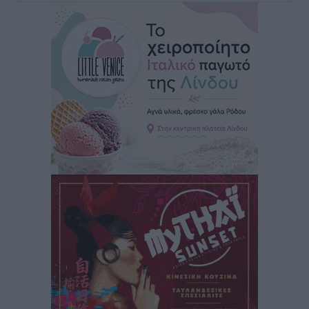
δεν υπάρχουν περιθώρια εφησυχασμού
Ειδήσεις
•
πριν 2 ώρες
Στον Άγιο Νικόλαο Χάλκης ανοίγει ξανά το
ανανεωμένο εκκλησιαστικό μουσείο από τη Λέσχη
Lions Χάλκης
Τοπικές Ειδήσεις
•
πριν 2 ώρες
Ρόδος: «Βουλιάζει» από τουρίστες – Πάνω από 1 εκατ.
επιβάτες και 55 κρουαζιερόπλοια
Τοπικές Ειδήσεις
•
πριν 3 ώρες
Γ’ Εθνική Κατηγορία: Οι ημερομηνίες των
αγωνιστικών της κανονικής περιόδου
Αθλητικά
•
πριν 8 ώρες
Συνελήφθησαν δύο άτομα στην Κάρπαθο για άγρα