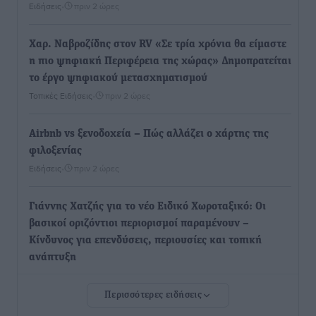
Ειδήσεις
•
πριν 2 ώρες
Χαρ. Ναβροζίδης στον RV «Σε τρία χρόνια θα είμαστε
η πιο ψηφιακή Περιφέρεια της χώρας» Δημοπρατείται
το έργο ψηφιακού μετασχηματισμού
Τοπικές Ειδήσεις
•
πριν 2 ώρες
Airbnb vs ξενοδοχεία – Πώς αλλάζει ο χάρτης της
φιλοξενίας
Ειδήσεις
•
πριν 2 ώρες
Γιάννης Χατζής για το νέο Ειδικό Χωροταξικό: Οι
βασικοί οριζόντιοι περιορισμοί παραμένουν –
Κίνδυνος για επενδύσεις, περιουσίες και τοπική
ανάπτυξη
Τοπικές Ειδήσεις
•
πριν 2 ώρες
Περισσότερες ειδήσεις
Ευ. Τουρνάς: Απέναντι σε ακραία καιρικά φαινόμενα