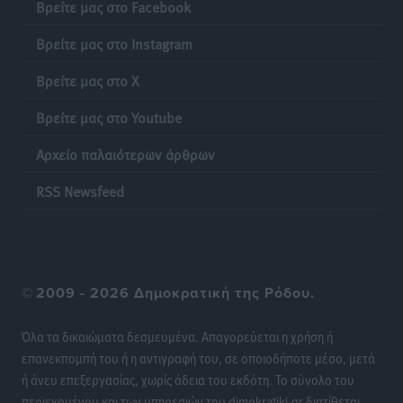
Βρείτε μας στο Facebook
Τοπικές Ειδήσεις
•
πριν 22 ώρες
Βρείτε μας στο Instagram
Πιλοτικό πρόγραμμα για την αντιμετώπιση του
Βρείτε μας στο X
λαγοκέφαλου σε Νότιο Αιγαίο και Κρήτη
Τοπικές Ειδήσεις
•
πριν 22 ώρες
Βρείτε μας στο Youtube
Αρχείο παλαιότερων άρθρων
Οι θαυματουργές Παναγίες της Δωδεκανήσου: Τα
προσωνύμια και οι θρύλοι
RSS Newsfeed
Ρεπορτάζ
•
πριν 22 ώρες
©
2009 - 2026 Δημοκρατική της Ρόδου.
Όλα τα δικαιώματα δεσμευμένα. Απαγορεύεται η χρήση ή
επανεκπομπή του ή η αντιγραφή του, σε οποιοδήποτε μέσο, μετά
ή άνευ επεξεργασίας, χωρίς άδεια του εκδότη. Το σύνολο του
περιεχομένου και των υπηρεσιών του dimokratiki.gr διατίθεται