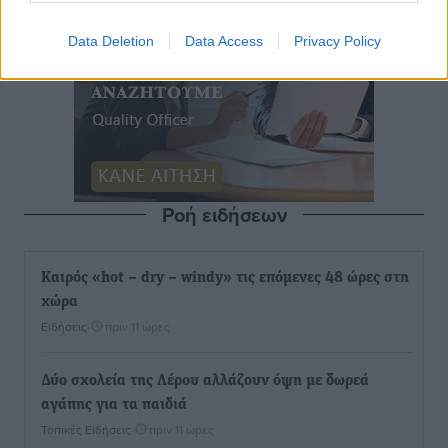
Data Deletion
Data Access
Privacy Policy
Ροή ειδήσεων
Καιρός «hot – dry – windy» τις επόμενες 48 ώρες στη
χώρα
Ειδήσεις
•
πριν 11 ώρες
Δύο σχολεία της Λέρου αλλάζουν όψη με δωρεά
αγάπης για τα παιδιά
Τοπικές Ειδήσεις
•
πριν 11 ώρες