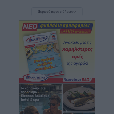
Τοπικές Ειδήσεις
•
πριν 12 ώρες
Περισσότερες ειδήσεις
Ευ. Τουρνάς: Απέναντι σε ακραία καιρικά φαινόμενα
δεν υπάρχουν περιθώρια εφησυχασμού
Ειδήσεις
•
πριν 12 ώρες
Στον Άγιο Νικόλαο Χάλκης ανοίγει ξανά το
ανανεωμένο εκκλησιαστικό μουσείο από τη Λέσχη
Lions Χάλκης
Τοπικές Ειδήσεις
•
πριν 12 ώρες
Ρόδος: «Βουλιάζει» από τουρίστες – Πάνω από 1 εκατ.
επιβάτες και 55 κρουαζιερόπλοια
Τοπικές Ειδήσεις
•
πριν 12 ώρες
Γ’ Εθνική Κατηγορία: Οι ημερομηνίες των
αγωνιστικών της κανονικής περιόδου