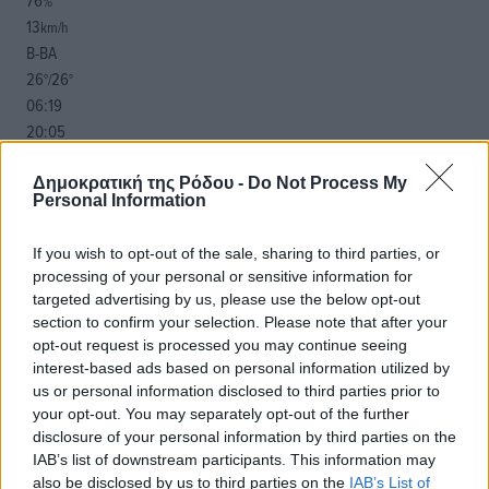
76
%
13
km/h
Β-ΒΑ
26
26
°/
°
06:19
20:05
πρόγνωση:
33
Δημοκρατική της Ρόδου -
°
Do Not Process My
Personal Information
ΔΕ
30
°
If you wish to opt-out of the sale, sharing to third parties, or
ΤΡ
processing of your personal or sensitive information for
28
°
targeted advertising by us, please use the below opt-out
ΤΕ
section to confirm your selection. Please note that after your
29
°
opt-out request is processed you may continue seeing
ΠΕ
interest-based ads based on personal information utilized by
us or personal information disclosed to third parties prior to
your opt-out. You may separately opt-out of the further
disclosure of your personal information by third parties on the
IAB’s list of downstream participants. This information may
also be disclosed by us to third parties on the
IAB’s List of