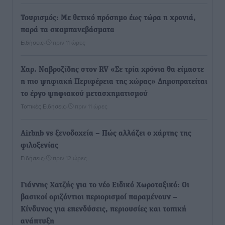
Τουρισμός: Με θετικό πρόσημο έως τώρα η χρονιά,
παρά τα σκαμπανεβάσματα
Ειδήσεις
•
πριν 11 ώρες
Χαρ. Ναβροζίδης στον RV «Σε τρία χρόνια θα είμαστε
η πιο ψηφιακή Περιφέρεια της χώρας» Δημοπρατείται
το έργο ψηφιακού μετασχηματισμού
Τοπικές Ειδήσεις
•
πριν 11 ώρες
Airbnb vs ξενοδοχεία – Πώς αλλάζει ο χάρτης της
φιλοξενίας
Ειδήσεις
•
πριν 12 ώρες
Γιάννης Χατζής για το νέο Ειδικό Χωροταξικό: Οι
βασικοί οριζόντιοι περιορισμοί παραμένουν –
Κίνδυνος για επενδύσεις, περιουσίες και τοπική
ανάπτυξη