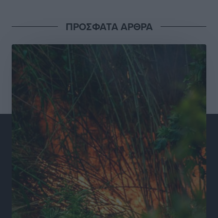
για τις τιμές – Eρχονται νέες συμμετοχές εταιρειών
Ειδήσεις
•
πριν 19 ώρες
ΠΡΟΣΦΑΤΑ ΑΡΘΡΑ
Συνελήφθησαν έξι άτομα για ηχορύπανση από
καταστήματα στο Νότιο Αιγαίο
Τοπικές Ειδήσεις
•
πριν 19 ώρες
15 Αυγούστου 2026: Πώς θα πληρωθούν όσοι
εργαστούν την αργία – Τι ισχύει για πενθήμερο,
εξαήμερο και άδειες
Ειδήσεις
•
πριν 19 ώρες
Πλούσιο πολιτιστικό πρόγραμμα τον Αύγουστο από
τον Δήμο Ρόδου
Πολιτιστικά
•
πριν 19 ώρες
Βασίλης Υψηλάντης: Ξεμπλοκάρει η έκδοση και