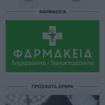
« Ιούν
Αυγ »
Αθλητικά
•
πριν 13 ώρες
ΦΑΡΜΑΚΕΙΑ
Ιάλυσος: Ένας Οικονομίδης στο… Οικονομίδειο!
Αθλητικά
•
πριν 13 ώρες
Ηρακλής Μαριτσών: “Πρώτη” με δύο ακόμα
παρόντες, πάει κανονικά στον Σωτήρα
Αθλητικά
•
πριν 13 ώρες
Ανατροπές στη Δημοτική Επιτροπή Ρόδου μετά την
ανεξαρτητοποίηση του Μιχαήλ Κορδίνα
Τοπικές Ειδήσεις
•
πριν 13 ώρες
Απόλλωνας Καλυθιών: Πιστός στρατιώτης του ο
ΠΡΟΣΦΑΤΑ ΑΡΘΡΑ
Σουηδός του!
Αθλητικά
•
πριν 13 ώρες