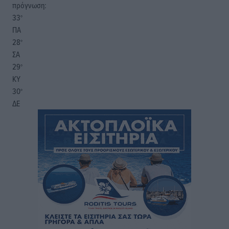
πρόγνωση:
33
°
ΠΑ
28
°
ΣΑ
29
°
ΚΥ
30
°
ΔΕ