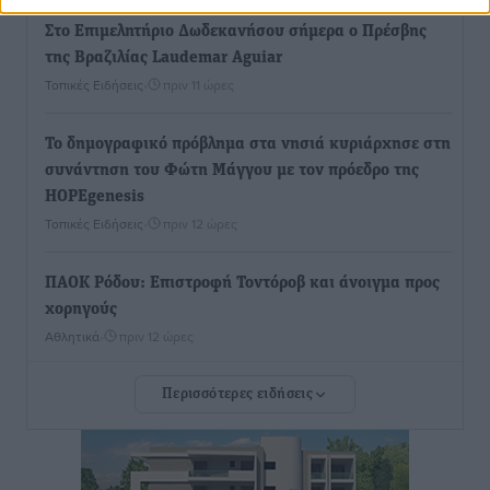
Στο Επιμελητήριο Δωδεκανήσου σήμερα ο Πρέσβης
της Βραζιλίας Laudemar Aguiar
Τοπικές Ειδήσεις
•
πριν 11 ώρες
To δημογραφικό πρόβλημα στα νησιά κυριάρχησε στη
συνάντηση του Φώτη Μάγγου με τον πρόεδρο της
HOPEgenesis
Τοπικές Ειδήσεις
•
πριν 12 ώρες
ΠΑΟΚ Ρόδου: Επιστροφή Τοντόροβ και άνοιγμα προς
χορηγούς
Αθλητικά
•
πριν 12 ώρες
Περισσότερες ειδήσεις
Rhodes Beyond Summer – Εκεί που το καλοκαίρι
είναι μόνο η αρχή
Τοπικές Ειδήσεις
•
πριν 12 ώρες