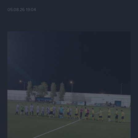
Το HUNDRED άνοιξε τις πόρτες του στην πλατεία
05.08.26 19:04
Χαρίτου
Τοπικές Ειδήσεις
•
πριν 15 ώρες
Α.Σ. Ρόδος: Κάλεσμα στον κόσμο στην σημερινή…
πρώτη
Αθλητικά
•
πριν 15 ώρες
Βαγγέλης Χοσάδας: «Στόχος είναι πάντα ο
πρωταθλητισμός»
Αθλητικά
•
πριν 15 ώρες
Σύλληψη 43χρονης για εμπορία και έκθεση ανηλίκου
σε κίνδυνο στη Ρόδο
Τοπικές Ειδήσεις
•
πριν 16 ώρες
Τεχνικός διευθυντής των ακαδημιών του Διαγόρα ο