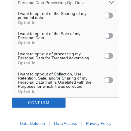
Personal Data Processing Opt Outs
I want to opt-out of the Sharing of my
personal data.
Ροή ειδήσεων
Opted In
I want to opt-out of the Sale of my
Personal Data.
Έτος – ορόσημο το 2025 για δωρεές οργάνων στην
Opted In
Ελλάδα
I want to opt-out of processing my
Ειδήσεις
•
πριν 10 ώρες
Personal Data for Targeted Advertising.
Opted In
Ο.Φ. Ιστρίου: Καρέ ανανεώσεων σε άξονα και
I want to opt-out of Collection, Use,
Retention, Sale, and/or Sharing of my
μετόπισθεν
Personal Data that Is Unrelated with the
Αθλητικά
Purposes for which it was collected.
•
πριν 11 ώρες
Opted In
Επικός Εργκίν Αταμάν στη Σύμη: Έσπασε πιάτα μέχρι
CONFIRM
και στο κεφάλι του σε εστιατόριο ακούγοντας Άννα
Βίσση
Τοπικές Ειδήσεις
Data Deletion
•
πριν 11 ώρες
Data Access
Privacy Policy