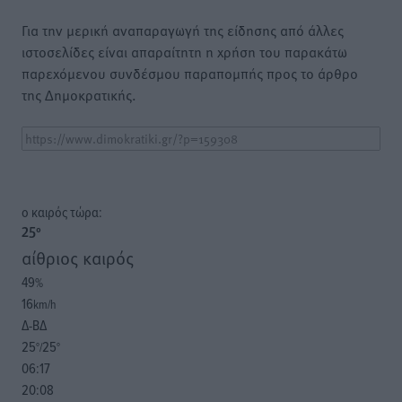
Για την μερική αναπαραγωγή της είδησης από άλλες
ιστοσελίδες είναι απαραίτητη η χρήση του παρακάτω
παρεχόμενου συνδέσμου παραπομπής προς το άρθρο
της Δημοκρατικής.
o καιρός τώρα:
25
°
αίθριος καιρός
49
%
16
km/h
Δ-ΒΔ
25
25
°/
°
06:17
20:08