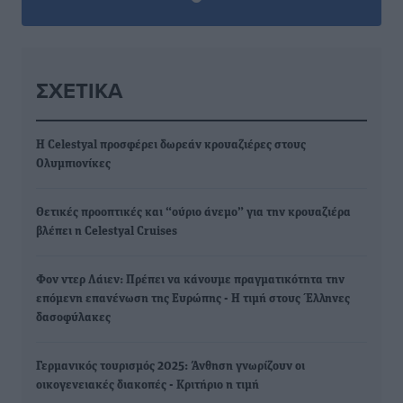
ΣΧΕΤΙΚΆ
Η Celestyal προσφέρει δωρεάν κρουαζιέρες στους
Ολυμπιονίκες
Θετικές προοπτικές και “ούριο άνεμο” για την κρουαζιέρα
βλέπει η Celestyal Cruises
Φον ντερ Λάιεν: Πρέπει να κάνουμε πραγματικότητα την
επόμενη επανένωση της Ευρώπης - Η τιμή στους Έλληνες
δασοφύλακες
Γερμανικός τουρισμός 2025: Άνθηση γνωρίζουν οι
οικογενειακές διακοπές - Κριτήριο η τιμή