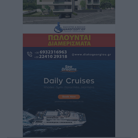
Κικίλιας: Μειώθηκαν κατά 34% οι μεταναστευτικές
ροές στα θαλάσσια σύνορα
Ειδήσεις
•
πριν 12 ώρες
Κως: Γερμανός τουρίστας κέρδισε αποζημίωση 900
ευρώ επειδή δεν βρήκε ξαπλώστρες στις
οικογενειακές διακοπές του
Τοπικές Ειδήσεις
•
πριν 12 ώρες
Ο γεωεντοπισμός μέσω 112 «έσωσε» Δανό περιπατητή
στη Ρόδο
Τοπικές Ειδήσεις
•
πριν 12 ώρες
Σύμη: Ανασύρθηκε σορός άνδρα – Εξετάζεται αν είναι
ο 8ος Γερμανός που αγνοούνταν μετά την παράσυρσή
ιστιοφόρου
Τοπικές Ειδήσεις
•
πριν 12 ώρες