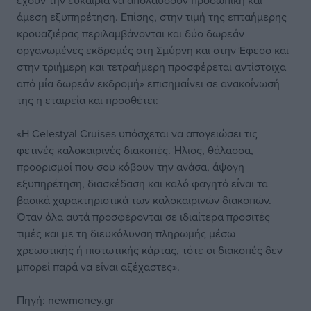
έχουν την ευκαιρία να απολαύσουν προσωπική και
άμεση εξυπηρέτηση. Επίσης, στην τιμή της επταήμερης
κρουαζιέρας περιλαμβάνονται και δύο δωρεάν
οργανωμένες εκδρομές στη Σμύρνη και στην Έφεσο και
στην τριήμερη και τετραήμερη προσφέρεται αντίστοιχα
από μία δωρεάν εκδρομή» επισημαίνει σε ανακοίνωσή
της η εταιρεία και προσθέτει:
«Η Celestyal Cruises υπόσχεται να απογειώσει τις
φετινές καλοκαιρινές διακοπές. Ήλιος, θάλασσα,
προορισμοί που σου κόβουν την ανάσα, άψογη
εξυπηρέτηση, διασκέδαση και καλό φαγητό είναι τα
βασικά χαρακτηριστικά των καλοκαιρινών διακοπών.
Όταν όλα αυτά προσφέρονται σε ιδιαίτερα προσιτές
τιμές και με τη διευκόλυνση πληρωμής μέσω
χρεωστικής ή πιστωτικής κάρτας, τότε οι διακοπές δεν
μπορεί παρά να είναι αξέχαστες».
Πηγή:
newmoney.gr