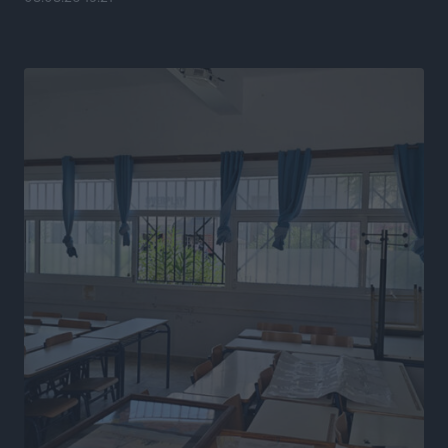
Ευρωπαϊκό Πρωτάθλημα Στίβου: Πότε αγωνίζονται η
Μαγκούλια, η Σπανουδάκη και ο Κριτούλης
Αθλητικά
•
πριν 11 ώρες
Εθνική Παίδων: Ο Χριστοδούλου και η καλύτερη
φουρνιά των τελευταίων ετών
Αθλητικά
•
πριν 11 ώρες
Διαγόρας: Ανανέωσε ο Μιχάλης Χατζηγεωργίου
Αθλητικά
•
πριν 11 ώρες
ΔΕΑΣ Δάφνη Ρόδου: Η Ευαγγελία Τετράδη στο
τεχνικό επιτελείο
Αθλητικά
•
πριν 11 ώρες
Γ.Σ. Διαγόρας: Το οργανόγραμμα των Ακαδημιών