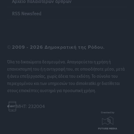
Αρχείο παλαιότερων άρθρων
Οι θαυματουργές Παναγίες της Δωδεκανήσου: Τα
προσωνύμια και οι θρύλοι
RSS Newsfeed
Ρεπορτάζ
•
πριν 13 ώρες
©
2009 - 2026 Δημοκρατική της Ρόδου.
Όλα τα δικαιώματα δεσμευμένα. Απαγορεύεται η χρήση ή
επανεκπομπή του ή η αντιγραφή του, σε οποιοδήποτε μέσο, μετά
ή άνευ επεξεργασίας, χωρίς άδεια του εκδότη. Το σύνολο του
περιεχομένου και των υπηρεσιών του dimokratiki.gr διατίθεται
στους επισκέπτες αυστηρά για προσωπική χρήση.
MHT: 232004