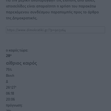
ιστοσελίδες είναι απαραίτητη η χρήση του παρακάτω
παρεχόμενου συνδέσμου παραπομπής προς το άρθρο
της Δημοκρατικής.
o καιρός τώρα:
28
°
αίθριος καιρός
75
%
8
km/h
Δ
26
27
°/
°
06:18
20:06
πρόγνωση: