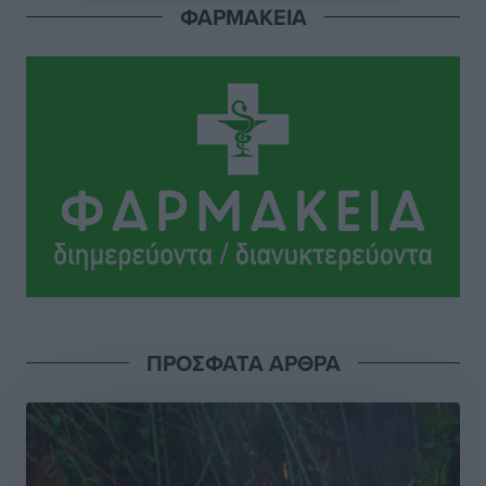
ΦΑΡΜΑΚΕΙΑ
ΣΕΤΕ: Σημαντική θεσμική εξέλιξη η ΚΥΑ για το ΕΧΠ
για τον τουρισμό
Ειδήσεις
•
πριν 10 ώρες
Γ. Χατζημάρκος: “Δύο μεγάλες δεσμεύσεις
Γεωργιάδη” – Κίνητρα για τους γιατρούς των νησιών
και συνεργασία Ρόδου με το Αττικόν για το
Ακτινοθεραπευτικό
Τοπικές Ειδήσεις
•
πριν 10 ώρες
Σούπερ μάρκετ: Διευρύνεται η εθνική πρωτοβουλία
για τις τιμές – Eρχονται νέες συμμετοχές εταιρειών
Ειδήσεις
•
πριν 10 ώρες
ΠΡΟΣΦΑΤΑ ΑΡΘΡΑ
Συνελήφθησαν έξι άτομα για ηχορύπανση από
καταστήματα στο Νότιο Αιγαίο
Τοπικές Ειδήσεις
•
πριν 10 ώρες