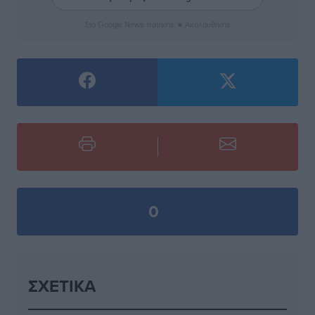
Στο Google News πατήστε ★ Ακολουθήστε
0
ΣΧΕΤΙΚΆ