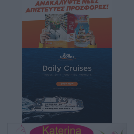
Στον Άγιο Νικόλαο Χάλκης ανοίγει ξανά το
ανανεωμένο εκκλησιαστικό μουσείο από τη Λέσχη
Lions Χάλκης
Τοπικές Ειδήσεις
•
πριν 3 ώρες
Ρόδος: «Βουλιάζει» από τουρίστες – Πάνω από 1 εκατ.
επιβάτες και 55 κρουαζιερόπλοια
Τοπικές Ειδήσεις
•
πριν 4 ώρες
Γ’ Εθνική Κατηγορία: Οι ημερομηνίες των
αγωνιστικών της κανονικής περιόδου
Αθλητικά
•
πριν 9 ώρες
Συνελήφθησαν δύο άτομα στην Κάρπαθο για άγρα
πελατών
Τοπικές Ειδήσεις
•
πριν 9 ώρες
Χωρίς υποχρεωτική παρουσία μικρών στη 12άδα