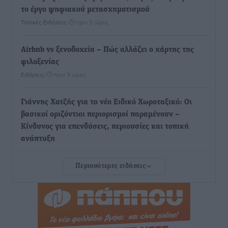
το έργο ψηφιακού μετασχηματισμού
Τοπικές Ειδήσεις
•
πριν 3 ώρες
Airbnb vs ξενοδοχεία – Πώς αλλάζει ο χάρτης της
φιλοξενίας
Ειδήσεις
•
πριν 3 ώρες
Γιάννης Χατζής για το νέο Ειδικό Χωροταξικό: Οι
βασικοί οριζόντιοι περιορισμοί παραμένουν –
Κίνδυνος για επενδύσεις, περιουσίες και τοπική
ανάπτυξη
Τοπικές Ειδήσεις
•
πριν 3 ώρες
Περισσότερες ειδήσεις
Ευ. Τουρνάς: Απέναντι σε ακραία καιρικά φαινόμενα
δεν υπάρχουν περιθώρια εφησυχασμού
Ειδήσεις
•
πριν 3 ώρες