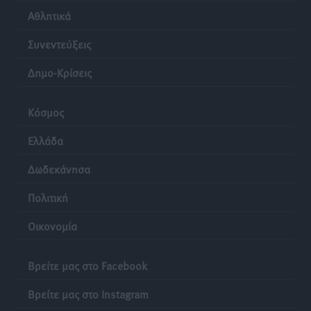
Αθλητικά
«Γιατί οι Τούρκοι συρρέουν στα ελληνικά νησιά»:
Τουρκική εφημερίδα εξηγεί τους λόγους που οι
Συνεντεύξεις
γείτονες προτιμούν την Ελλάδα για διακοπές
Τοπικές Ειδήσεις
•
πριν 24 ώρες
Δημο-Κρίσεις
Κόσμος
Ελλάδα
Δωδεκάνησα
Πολιτική
Οικονομία
Βρείτε μας στο Facebook
Βρείτε μας στο Instagram