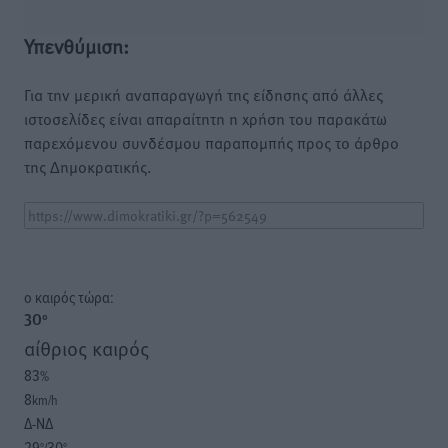
Υπενθύμιση:
Για την μερική αναπαραγωγή της είδησης από άλλες
ιστοσελίδες είναι απαραίτητη η χρήση του παρακάτω
παρεχόμενου συνδέσμου παραπομπής προς το άρθρο
της Δημοκρατικής.
o καιρός τώρα:
30
°
αίθριος καιρός
83
%
8
km/h
Δ-ΝΔ
29
30
°/
°