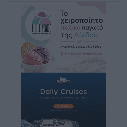
για τον τουρισμό
Ειδήσεις
•
πριν 6 ώρες
Γ. Χατζημάρκος: “Δύο μεγάλες δεσμεύσεις
Γεωργιάδη” – Κίνητρα για τους γιατρούς των νησιών
και συνεργασία Ρόδου με το Αττικόν για το
Ακτινοθεραπευτικό
Τοπικές Ειδήσεις
•
πριν 6 ώρες
Σούπερ μάρκετ: Διευρύνεται η εθνική πρωτοβουλία
για τις τιμές – Eρχονται νέες συμμετοχές εταιρειών
Ειδήσεις
•
πριν 6 ώρες
Συνελήφθησαν έξι άτομα για ηχορύπανση από
καταστήματα στο Νότιο Αιγαίο
Τοπικές Ειδήσεις
•
πριν 7 ώρες
15 Αυγούστου 2026: Πώς θα πληρωθούν όσοι