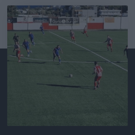
Σταυρός Καλυθιών: Απέκτησε και την Ειρήνη
Καρελλάκη
Αθλητικά
•
πριν 8 ώρες
Πρωτάθλημα Καλαθοσφαίρισης Δικηγορικών
Συλλόγων Ελλάδας και Κύπρου: Η Ρόδος φιλοξένησε
με επιτυχία την 17η διοργάνωση
Αθλητικά
•
πριν 8 ώρες
Φοιτητική στέγη: «Φωτιά» τα ενοίκια σε Αθήνα και
Θεσσαλονίκη – Έως 800 ευρώ στο Ρέθυμνο
Ειδήσεις
•
πριν 8 ώρες
Η Τουρκία σε νέο «κρεσέντο» προκλήσεων στο Αιγαίο
με 18 παραβάσεις και παραβιάσεις
Ειδήσεις
•
πριν 8 ώρες