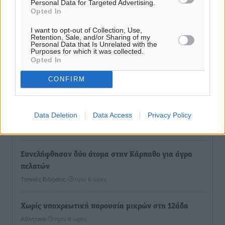
Personal Data for Targeted Advertising.
Opted In
I want to opt-out of Collection, Use,
Retention, Sale, and/or Sharing of my
Personal Data that Is Unrelated with the
Purposes for which it was collected.
Opted In
Ροή ειδήσεων
CONFIRM
Γ’ Εθνική Κατηγορία: Οι ημερομηνίες των
Data Deletion
Data Access
Privacy Policy
αγωνιστικών της κανονικής περιόδου
Αθλητικά
•
πριν 5 ώρες
Συνελήφθησαν δύο άτομα στην Κάρπαθο για άγρα
πελατών
Τοπικές Ειδήσεις
•
πριν 6 ώρες
Χωρίς υποχρεωτική παρουσία μικρών στη 12άδα
Αθλητικά
•
πριν 6 ώρες