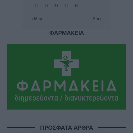
Ευρωπαϊκό Πρωτάθλημα Στίβου: Πότε αγωνίζονται η
26
27
28
29
30
Μαγκούλια, η Σπανουδάκη και ο Κριτούλης
Αθλητικά
•
πριν 7 ώρες
« Μαρ
Μάι »
ΦΑΡΜΑΚΕΙΑ
Εθνική Παίδων: Ο Χριστοδούλου και η καλύτερη
φουρνιά των τελευταίων ετών
Αθλητικά
•
πριν 7 ώρες
Διαγόρας: Ανανέωσε ο Μιχάλης Χατζηγεωργίου
Αθλητικά
•
πριν 7 ώρες
ΔΕΑΣ Δάφνη Ρόδου: Η Ευαγγελία Τετράδη στο
τεχνικό επιτελείο
Αθλητικά
•
πριν 7 ώρες
Γ.Σ. Διαγόρας: Το οργανόγραμμα των Ακαδημιών
Αθλητικά
•
πριν 7 ώρες
ΠΡΟΣΦΑΤΑ ΑΡΘΡΑ