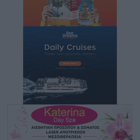
Πάνθηρες: Ξεκίνησαν αισιόδοξοι για την παρθενική
“πτήση” τους
Αθλητικά
•
πριν 7 ώρες
Άρης Αρχαγγέλου: Στο πλευρό του άτυχου Ιάκωβου
Θωμά
Αθλητικά
•
πριν 7 ώρες
Φοίβος: Η μεγάλη επιστροφή του Μπρένο Σαλβατιέρα
Αθλητικά
•
πριν 7 ώρες
Κλεάνθης: Έτοιμες οι κάρτες διαρκείας της νέας
σεζόν
Αθλητικά
•
πριν 7 ώρες
Ατρόμητος Διμυλιάς: Ο Μαργαρίτης και μία
αδιαπραγμάτευτη φιλοσοφία