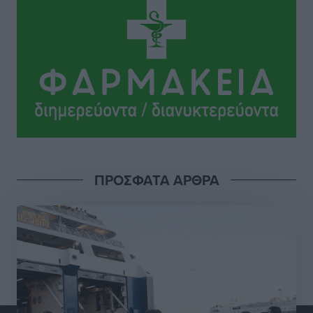
Lluc
Πολιτιστικά
•
πριν 11 ώρες
Σι Τζέι Χάρις: «Να πανηγυρίσουμε πολλές νίκες μαζί»
Αθλητικά
•
πριν 11 ώρες
Ροδήλιος: Ο απολογισμός από το Πανελλήνιο
Πρωτάθλημα Πίστας
Αθλητικά
•
πριν 11 ώρες
ΠΡΟΣΦΑΤΑ ΑΡΘΡΑ
Διαγόρας: Μετεγγραφικό ντεμαράζ
Αθλητικά
•
πριν 11 ώρες
Γ.Σ. Διαγόρας: Εντατική προετοιμασία και επιστροφή
Ρίζου στις Ακαδημίες
Αθλητικά
•
πριν 11 ώρες