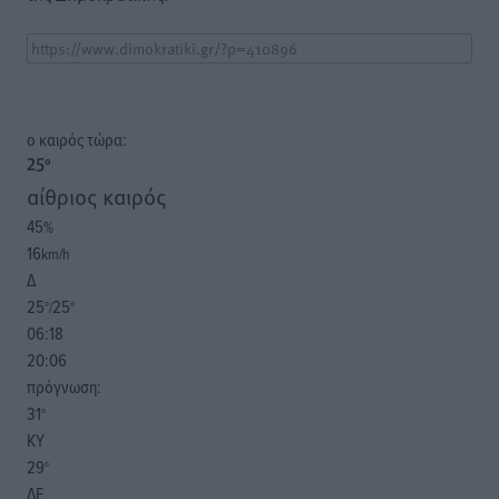
o καιρός τώρα:
25
°
αίθριος καιρός
45
%
16
km/h
Δ
25
25
°/
°
06:18
20:06
πρόγνωση:
31
°
ΚΥ
29
°
ΔΕ