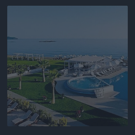
Άδωνις Γεωργιάδης στον RV: “Στο υπουργείο
εξετάζουμε την θεσμοθέτηση τρίτης κατηγορίας
κινήτρων, ειδικά για τα νοσοκομεία στα νησιά”
Τοπικές Ειδήσεις
•
πριν 12 ώρες
Θετικό κλίμα και κοινό όραμα για την ανάδειξη της
ιστορίας της Ρόδου στο Αεροδρόμιο «Διαγόρας»
Τοπικές Ειδήσεις
•
πριν 12 ώρες
Αντώνης Καμπουράκης: «Ένα σπουδαίο έργο
πολιτισμού για τη Ρόδο, που σχεδιάσαμε και
εξασφαλίσαμε τη χρηματοδότησή του, γίνεται
πραγματικότητα»
Τοπικές Ειδήσεις
•
πριν 12 ώρες
Στο Α΄ Νεκροταφείο το μνημόσυνο για τον έναν χρόνο