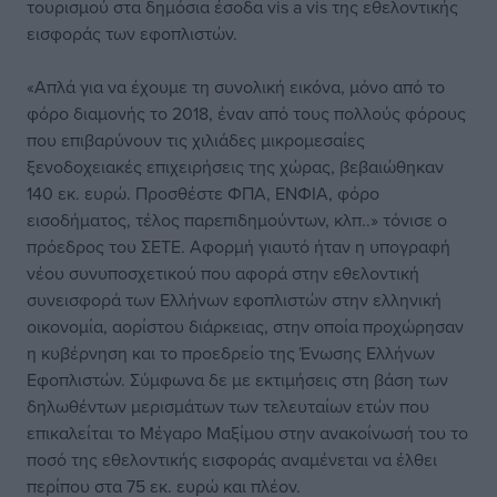
τουρισμού στα δημόσια έσοδα vis a vis της εθελοντικής
εισφοράς των εφοπλιστών.
«Απλά για να έχουμε τη συνολική εικόνα, μόνο από το
φόρο διαμονής το 2018, έναν από τους πολλούς φόρους
που επιβαρύνουν τις χιλιάδες μικρομεσαίες
ξενοδοχειακές επιχειρήσεις της χώρας, βεβαιώθηκαν
140 εκ. ευρώ. Προσθέστε ΦΠΑ, ΕΝΦΙΑ, φόρο
εισοδήματος, τέλος παρεπιδημούντων, κλπ..» τόνισε ο
πρόεδρος του ΣΕΤΕ. Αφορμή γιαυτό ήταν η υπογραφή
νέου συνυποσχετικού που αφορά στην εθελοντική
συνεισφορά των Ελλήνων εφοπλιστών στην ελληνική
οικονομία, αορίστου διάρκειας, στην οποία προχώρησαν
η κυβέρνηση και το προεδρείο της Ένωσης Ελλήνων
Εφοπλιστών. Σύμφωνα δε με εκτιμήσεις στη βάση των
δηλωθέντων μερισμάτων των τελευταίων ετών που
επικαλείται το Μέγαρο Μαξίμου στην ανακοίνωσή του το
ποσό της εθελοντικής εισφοράς αναμένεται να έλθει
περίπου στα 75 εκ. ευρώ και πλέον.