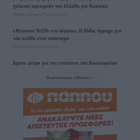
γείτονες προτιμούν την Ελλάδα για διακοπές
Τοπικές Ειδήσεις
•
πριν 6 ώρες
«Μουσικό Ταξίδι στο Αιγαίο»: Η Ρόδος έγραψε μια
νέα σελίδα στον πολιτισμό
Πολιτιστικά
•
πριν 7 ώρες
Άμεσα μέτρα για την ενίσχυση του Νοσοκομείου
Ρόδου και αντιμετώπιση των ελλείψεων προσωπικού
Περισσότερες ειδήσεις
ανακοίνωσε ο Άδωνις Γεωργιάδης
Τοπικές Ειδήσεις
•
πριν 7 ώρες
Iατρικός Σύλλογος Ροδου προς Α. Γεωργιάδη:
Στρατηγικές Προτάσεις για την Ενίσχυση της
Δημόσιας Υγείας στη Νησιωτική Ελλάδα και στα
Νοσοκομεία της Γ΄ Ζώνης
Τοπικές Ειδήσεις
•
πριν 7 ώρες