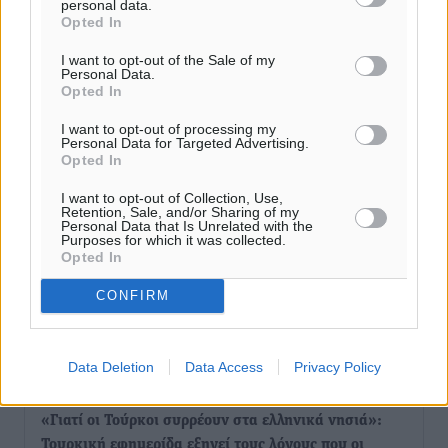
personal data.
Opted In
Τριήμερο εξόδου: Πάνω από 129.000 επιβάτες
αναχωρούν από Πειραιά, Ραφήνα και Λαύριο
I want to opt-out of the Sale of my
Personal Data.
Ειδήσεις
•
πριν 6 ώρες
Opted In
I want to opt-out of processing my
Τι αλλάζει το χωροταξικό στις τουριστικές επενδύσεις
Personal Data for Targeted Advertising.
Opted In
Τοπικές Ειδήσεις
•
πριν 6 ώρες
I want to opt-out of Collection, Use,
Retention, Sale, and/or Sharing of my
ΥΠΑΑΤ: 12,5 εκατ. ευρώ στις 13 Περιφέρειες για μέτρα
Personal Data that Is Unrelated with the
βιοασφάλειας
Purposes for which it was collected.
Opted In
Τοπικές Ειδήσεις
•
πριν 6 ώρες
CONFIRM
Ποιοι φοιτητές μπορούν να λάβουν ενίσχυση για
στέγη έως 2.500 ευρώ
Ειδήσεις
•
πριν 6 ώρες
Data Deletion
Data Access
Privacy Policy
«Γιατί οι Τούρκοι συρρέουν στα ελληνικά νησιά»:
Τουρκική εφημερίδα εξηγεί τους λόγους που οι