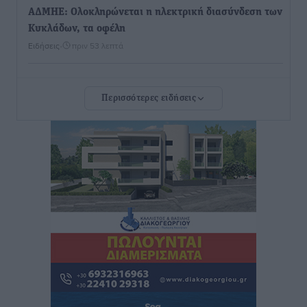
ΑΔΜΗΕ: Ολοκληρώνεται η ηλεκτρική διασύνδεση των
Κυκλάδων, τα οφέλη
Ειδήσεις
•
πριν 53 λεπτά
Πόσοι Ευρωπαίοι «αντέχουν» διακοπές στο εξωτερικό
Περισσότερες ειδήσεις
– Τι ισχύει για Έλληνες
Ειδήσεις
•
πριν 58 λεπτά
Βούλγαροι τουρίστες: Λιγότερες διανυκτερεύσεις
στην Ελλάδα, αλλά 18% υψηλότερη δαπάνη ανά
διανυκτέρευση
Ειδήσεις
•
πριν 1 ώρα
Βέλγοι τουρίστες: Στα 547,9 εκατ. ευρώ οι εισπράξεις
για την Ελλάδα
Ειδήσεις
•
πριν 1 ώρα