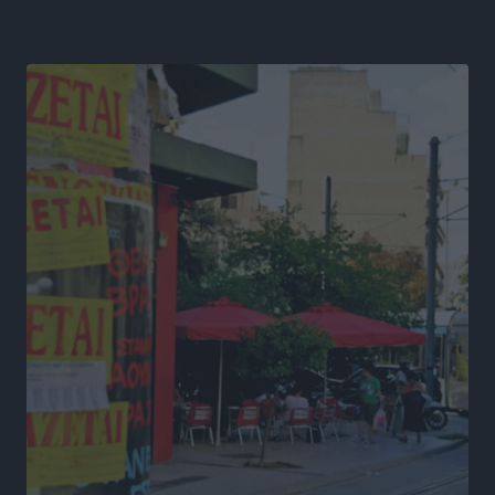
Γ.Σ. Διαγόρας: Επέστρεψε στις Ακαδημίες η Ειρήνη
Παπαεμμανουήλ
Αθλητικά
•
πριν 19 ώρες
ΣΚΟΕ: Σαββατοκύριακο με αγώνες από τον Σ.Σ. Ρόδου
Αθλητικά
•
πριν 19 ώρες
Συνελήφθη 37χρονη στη Ρόδο γιατί είχε αφήσει τα
τρία ανήλικα παιδιά της χωρίς επιτήρηση
Τοπικές Ειδήσεις
•
πριν 20 ώρες
Σταυρός Καλυθιών: Απέκτησε την Φωτεινή Πιζάνια
Αθλητικά
•
πριν 20 ώρες
Το Yucatan Show έρχεται στη Ρόδο με τον Frankie
Lluc
Πολιτιστικά
•
πριν 21 ώρες