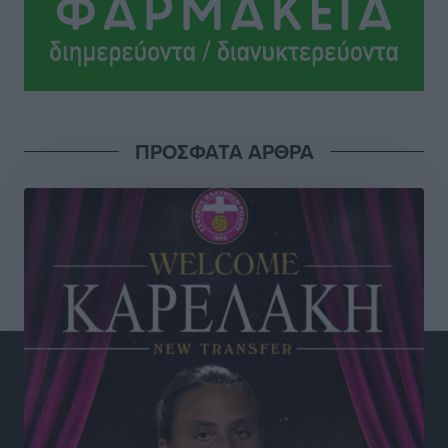
αναχωρούν από Πειραιά, Ραφήνα και Λαύριο
Ειδήσεις
•
πριν 16 ώρες
Τι αλλάζει το χωροταξικό στις τουριστικές επενδύσεις
Τοπικές Ειδήσεις
•
πριν 16 ώρες
ΠΡΟΣΦΑΤΑ ΑΡΘΡΑ
ΥΠΑΑΤ: 12,5 εκατ. ευρώ στις 13 Περιφέρειες για μέτρα
βιοασφάλειας
Τοπικές Ειδήσεις
•
πριν 16 ώρες
Ποιοι φοιτητές μπορούν να λάβουν ενίσχυση για
στέγη έως 2.500 ευρώ
Ειδήσεις
•
πριν 16 ώρες
«Γιατί οι Τούρκοι συρρέουν στα ελληνικά νησιά»:
Τουρκική εφημερίδα εξηγεί τους λόγους που οι
γείτονες προτιμούν την Ελλάδα για διακοπές
Τοπικές Ειδήσεις
•
πριν 16 ώρες