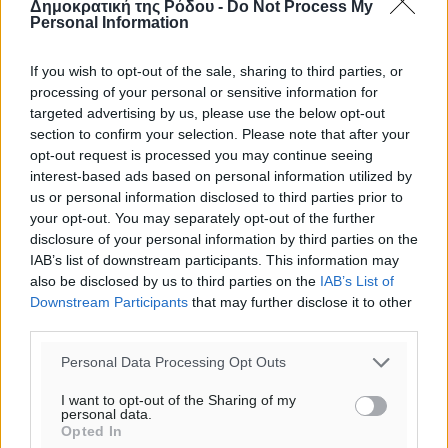
Δημοκρατική της Ρόδου -
Do Not Process My
o καιρός τώρα:
Personal Information
28
°
αίθριος καιρός
If you wish to opt-out of the sale, sharing to third parties, or
processing of your personal or sensitive information for
66
%
targeted advertising by us, please use the below opt-out
10
km/h
section to confirm your selection. Please note that after your
Δ
opt-out request is processed you may continue seeing
28
29
°/
°
interest-based ads based on personal information utilized by
06:18
us or personal information disclosed to third parties prior to
20:06
your opt-out. You may separately opt-out of the further
πρόγνωση:
disclosure of your personal information by third parties on the
IAB’s list of downstream participants. This information may
33
°
also be disclosed by us to third parties on the
IAB’s List of
ΚΥ
Downstream Participants
that may further disclose it to other
30
°
third parties.
ΔΕ
29
°
Personal Data Processing Opt Outs
ΤΡ
I want to opt-out of the Sharing of my
28
°
personal data.
ΤΕ
Opted In