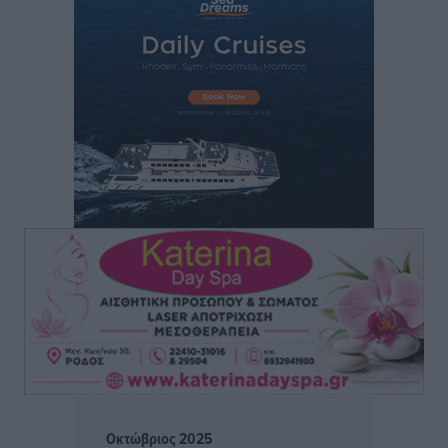
Οι κανόνες για τουριστική ανάπτυξη –
Κατηγοριοποιήσεις, ρυθμίσεις και όρια
Τοπικές Ειδήσεις
•
πριν 1 ώρα
Η Τουρκία «γκριζάρει» ξανά το Αιγαίο και προκαλεί
με αφορμή το Ειδικό Χωροταξικό Πλαίσιο για τον
Τουρισμό
Τοπικές Ειδήσεις
•
πριν 1 ώρα
Νέα εποχή για το Νοσοκομείο Ρόδου: Έργα υποδομής,
ακτινοθεραπευτικό κέντρο και νέα μέτρα για τη
στελέχωση
Τοπικές Ειδήσεις
•
πριν 2 ώρες
Στη Δημοτική Επιτροπή η Ροδιακή Έπαυλη και το
Δίκτυο ΑμεΑ στη Μεσαιωνική Πόλη
Ρεπορτάζ
•
πριν 2 ώρες
Οκτώβριος 2025