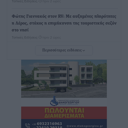
Τοπικές Ειδήσεις
•
πριν 2 ώρες
Φώτης Γιαννακός στον RV: Με αυξημένες πληρότητες
η Λέρος, στόχος η επιμήκυνση της τουριστικής σεζόν
στο νησί
Τοπικές Ειδήσεις
•
πριν 2 ώρες
Περισσότερες ειδήσεις
Α.Σ. Ρόδος: Πρώτη… στην νέα σελίδα των «ελαφιών»
(φωτορεπορτάζ)
Αθλητικά
•
πριν 3 ώρες
Στίβος: Οι βαθμολογίες των συλλόγων της
Δωδεκανήσου
Αθλητικά
•
πριν 3 ώρες
Νέες ταυτότητες: Ποιοι πρέπει να τις αλλάξουν άμεσα
και ποιοι όχι
Ειδήσεις
•
πριν 3 ώρες