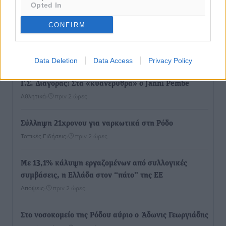
Τοπικές Ειδήσεις
•
πριν 1 λεπτό
Opted In
CONFIRM
Ολοκλήρωση του έργου αναβάθμισης των
υποδομών του Νεστορίδειου Μελάθρου
Τοπικές Ειδήσεις
•
πριν 27 λεπτά
Data Deletion
Data Access
Privacy Policy
Γ.Σ. Διαγόρας: Στα «κυανέρυθρα» ο Janni Pembe
Αθλητικά
•
πριν 2 ώρες
Σύλληψη 21χρονου για ναρκωτικά στη Ρόδο
Τοπικές Ειδήσεις
•
πριν 2 ώρες
Με 13,1% κάλυψη εργαζομένων από συλλογικές
συμβάσεις, η Ελλάδα στον “πάτο” της ΕΕ
Απόψεις
•
πριν 2 ώρες
Στο νοσοκομείο της Ρόδου αύριο ο Άδωνις Γεωργιάδης