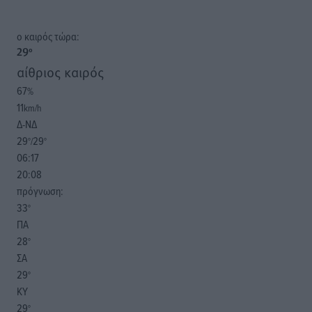
o καιρός τώρα:
29
°
αίθριος καιρός
67
%
11
km/h
Δ-ΝΔ
29
29
°/
°
06:17
20:08
πρόγνωση:
33
°
ΠΑ
28
°
ΣΑ
29
°
ΚΥ
29
°