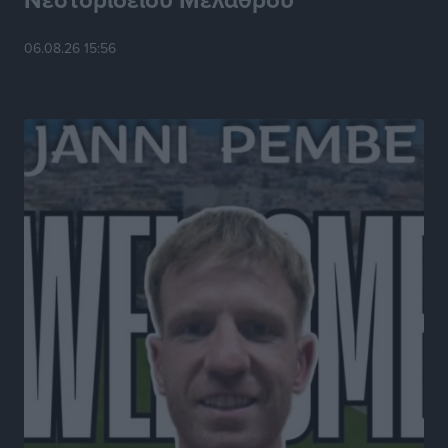
06.08.26 15:56
Η Ρόδος μπαίνει στη διεκδίκηση για τη Μεσογειακή
Πρωτεύουσα Πολιτισμού και Διαλόγου 2028
Τοπικές Ειδήσεις
•
πριν 7 ώρες
Σύμη: Στον 8ο αγνοούμενο Γερμανό τουρίστα ανήκει η
σορός που εντοπίστηκε
Τοπικές Ειδήσεις
•
πριν 7 ώρες
Η σιωπηρή παράταση του Ταμείου Ανάκαμψης για
την Ελλάδα
Ειδήσεις
•
πριν 7 ώρες
Το εκλογικό ρολόι του Μαξίμου χτυπά τέλη Μαΐου του
2027
Τοπικές Ειδήσεις
•
πριν 8 ώρες