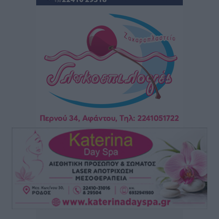
Στον Ιπποκράτη η Μαρία Βλάχου
Αθλητικά
•
πριν 3 ώρες
Οικονομική ενίσχυση για συντήρηση στο κλειστό της
Καρπάθου
Αθλητικά
•
πριν 3 ώρες
Στάθης Αντωνάς: Ένα βήμα πριν από επαγγελματικό
συμβόλαιο πυγμαχίας με MTGP και BXGP για Ευρώπη
και Αυστραλία
Αθλητικά
•
πριν 3 ώρες
ΚΑΕ Κολοσσός: Τα… ευρωπαϊκά εισιτήρια διαρκείας
Αθλητικά
•
πριν 3 ώρες
Ιπποκράτης: Ανανέωσε η Νίκη Καρτσαμάρη