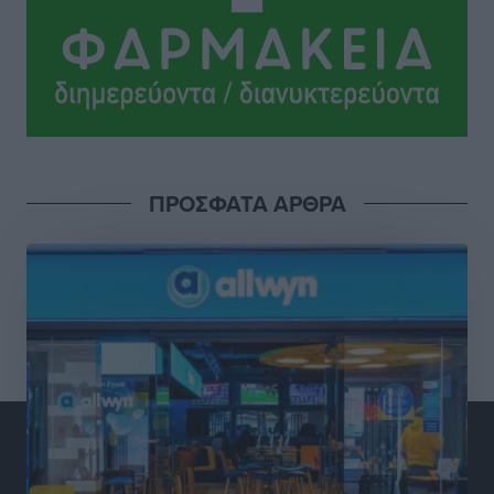
βρεφονηπιακού σταθμού στην Κάσο, ζητά ο Μάνος
Κόνσολας
Τοπικές Ειδήσεις
•
πριν 4 ώρες
Κλειστή αύριο βράδυ η παραλιακή οδός στο λιμάνι της
Κω
Τοπικές Ειδήσεις
•
πριν 4 ώρες
ΠΡΟΣΦΑΤΑ ΑΡΘΡΑ
Στην ΑΑΔΕ ο Μητσοτάκης για το myAGRO: «Είναι μια
πολύ σημαντική ημέρα για τον πρωτογενή τομέα»
Ειδήσεις
•
πριν 5 ώρες
Ξενοδοχεία: Ανοδος 10% στον τζίρο με στάσιμες
διανυκτερεύσεις
Ειδήσεις
•
πριν 5 ώρες
Οι πρώτες εικόνες του νέου Canadair που έρχεται
Ελλάδα και θα πετά και νύχτα