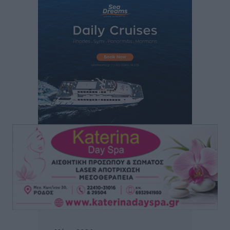
Γιασιράνη στον RV για τα γεγονότα που οδήγησαν στο
Σύμφωνο της Λέρου
Τοπικές Ειδήσεις
•
πριν 7 ώρες
Συναυλία με τον Γιάννη Κότσιρα στις 21 Αυγούστου
Πολιτιστικά
•
πριν 8 ώρες
Έκτακτη συνεδρίαση της Δημοτικής Επιτροπής Ρόδου
αύριο Παρασκευή 7 Αυγούστου
Τοπικές Ειδήσεις
•
πριν 8 ώρες
ΑΕΡΑ: Δεν σταματάει να ενισχύεται, νέο απόκτημα ο
Μητρόπουλος
Αθλητικά
•
πριν 8 ώρες
Κλεάνθης: Δουλειές μετά ευχαριστιών στο γήπεδο,
ατομικό για δύο