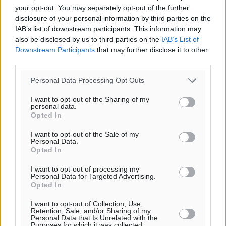
your opt-out. You may separately opt-out of the further
disclosure of your personal information by third parties on the
IAB’s list of downstream participants. This information may
also be disclosed by us to third parties on the
IAB’s List of
Downstream Participants
that may further disclose it to other
third parties.
Personal Data Processing Opt Outs
I want to opt-out of the Sharing of my
personal data.
Opted In
I want to opt-out of the Sale of my
Personal Data.
Opted In
Ροή ειδήσεων
I want to opt-out of processing my
Personal Data for Targeted Advertising.
Opted In
Η Meridiam ξεκλειδώνει τις έρευνες βυθού στη
I want to opt-out of Collection, Use,
θαλάσσια περιοχή Κάσου και Καρπάθου
Retention, Sale, and/or Sharing of my
Personal Data that Is Unrelated with the
Τοπικές Ειδήσεις
•
πριν 4 ώρες
Purposes for which it was collected.