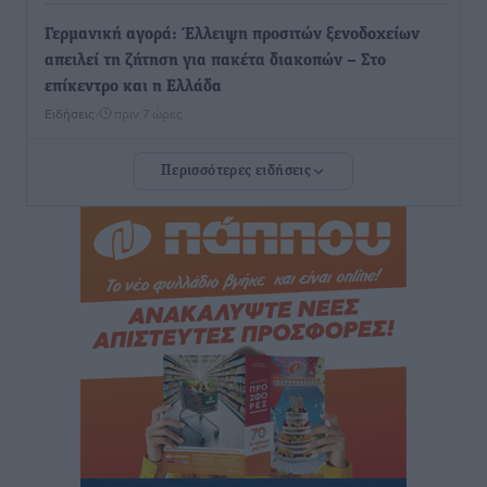
Γερμανική αγορά: Έλλειψη προσιτών ξενοδοχείων
απειλεί τη ζήτηση για πακέτα διακοπών – Στο
επίκεντρο και η Ελλάδα
Ειδήσεις
•
πριν 7 ώρες
Περισσότερες ειδήσεις
Νέο ξενοδοχείο στη Ρόδο για την H Hotels –
Χατζηλαζάρου – Προχωρά καινούργιο ξενοδοχείο
στην Κω
Τοπικές Ειδήσεις
•
πριν 7 ώρες
Αυτοκίνητο μπήκε παράνομα σε μονόδρομο στο
Μαστιχάρι – Αναποδογύρισε όχημα με μητέρα και
5χρονο παιδί
Τοπικές Ειδήσεις
•
πριν 7 ώρες
“Η Ευρώπη αντιμετώπιζε το προσφυγικό σαν ταινία
τρόμου” – Η συγκλονιστική μαρτυρία της Χαρούλας