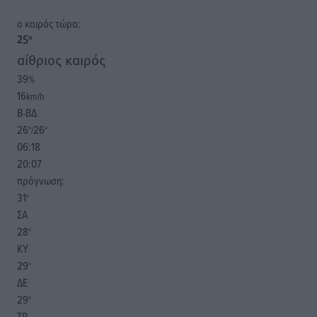
o καιρός τώρα:
25
°
αίθριος καιρός
39
%
16
km/h
Β-ΒΔ
26
26
°/
°
06:18
20:07
πρόγνωση:
31
°
ΣΑ
28
°
ΚΥ
29
°
ΔΕ
29
°
ΤΡ