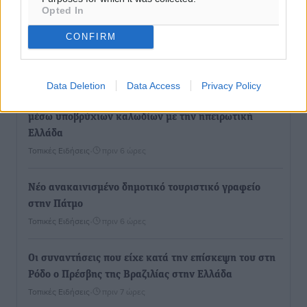
Opted In
Παρουσίαση βιβλίου του Α. Χατζημιχαήλ – Τιμητική
CONFIRM
εκδήλωση για τους αυτοδιοικητικούς της Κω
Πολιτιστικά
•
πριν 5 ώρες
Data Deletion
Data Access
Privacy Policy
Εγκρίθηκε η ηλεκτρική διασύνδεση Ρόδου και Κω
μέσω υποβρύχιων καλωδίων με την ηπειρωτική
Ελλάδα
Τοπικές Ειδήσεις
•
πριν 6 ώρες
Νέο ανακαινισμένο δημοτικό τουριστικό γραφείο
στην Πάτμο
Τοπικές Ειδήσεις
•
πριν 6 ώρες
Οι συναντήσεις που είχε κατά την επίσκεψη του στη
Ρόδο ο Πρέσβης της Βραζιλίας στην Ελλάδα
Τοπικές Ειδήσεις
•
πριν 7 ώρες