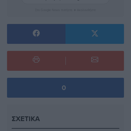
Στο Google News πατήστε ★ Ακολουθήστε
0
ΣΧΕΤΙΚΆ