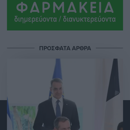
Αθλητικά
•
πριν 8 ώρες
Ολοκλήρωση του έργου αναβάθμισης των
υποδομών του Νεστορίδειου Μελάθρου
Τοπικές Ειδήσεις
•
πριν 9 ώρες
ΠΡΟΣΦΑΤΑ ΑΡΘΡΑ
Γ.Σ. Διαγόρας: Στα «κυανέρυθρα» ο Janni Pembe
Αθλητικά
•
πριν 10 ώρες
Σύλληψη 21χρονου για ναρκωτικά στη Ρόδο
Τοπικές Ειδήσεις
•
πριν 11 ώρες
Με 13,1% κάλυψη εργαζομένων από συλλογικές
συμβάσεις, η Ελλάδα στον “πάτο” της ΕΕ
Απόψεις
•
πριν 11 ώρες
Στο νοσοκομείο της Ρόδου αύριο ο Άδωνις Γεωργιάδης