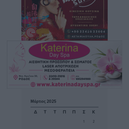
Μαρία Εκμεκτσίογλου: Η πίστη μου είναι το
μεγαλύτερο στήριγμα μου – Το προσκύνημα στην ιερά
Μονή Πανορμίτη
Τοπικές Ειδήσεις
•
πριν 4 ώρες
Ακαθάριστα οικόπεδα: Τι γίνεται όταν ο ιδιοκτήτης
δεν τα καθαρίσει – Πώς κινούνται δήμοι και ΠΣ,
ποιος πληρώνει τον λογαριασμό
Τοπικές Ειδήσεις
•
πριν 4 ώρες
Πού κινούνται οι κρατήσεις last minute σε Ελλάδα
από Γερμανούς
Ειδήσεις
•
πριν 4 ώρες
Μάρτιος 2025
Οδηγός στη Ρόδο τράκαρε σταθμευμένο αυτοκίνητο,
Δ
Τ
Τ
Π
Π
Σ
Κ
παρέσυρε 72χρονο και διέφυγε
1
2
Τοπικές Ειδήσεις
•
πριν 4 ώρες