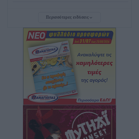
Δύο νέοι ξενώνες παραδόθηκαν στις Ένοπλες
Περισσότερες ειδήσεις
Δυνάμεις στη νήσο Ρω
Τοπικές Ειδήσεις
•
πριν 3 ώρες
Συνεχίζεται η έξοδος του Αυγούστου – Πάνω από
34.000 αναχωρούν σήμερα μόνο από τον Πειραιά
Ειδήσεις
•
πριν 3 ώρες
Μόνιμες θέσεις στους παιδικούς σταθμούς: Οι
προϋποθέσεις, η 24μηνη εμπειρία και οι προθεσμίες
για τους δήμους
Τοπικές Ειδήσεις
•
πριν 3 ώρες
Δεύτερη πηγή εισοδήματος για τους επαγγελματίες
ψαράδες ο αλιευτικός τουρισμός
Ειδήσεις
•
πριν 4 ώρες