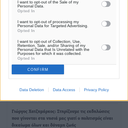
I want to opt-out of the Sale of my
Personal Data.
Opted In
I want to opt-out of processing my
Personal Data for Targeted Advertising.
Opted In
I want to opt-out of Collection, Use,
Retention, Sale, and/or Sharing of my
Personal Data that Is Unrelated with the
Purposes for which it was collected.
Opted In
Ροή ειδήσεων
CONFIRM
Επίσκεψη θα πραγματοποιήσει στη Λέρο τον
Σεπτέμβριο η Όλγα Κεφαλογιάννη
Data Deletion
Data Access
Privacy Policy
Τοπικές Ειδήσεις
•
πριν 22 λεπτά
Γιώργος Χατζημάρκος: Στηρίζουμε τις εκδηλώσεις
που γίνονται στα νησιά μας γιατί ο πολιτισμός είναι
δικαίωμα όλων και δύναμη ζωής