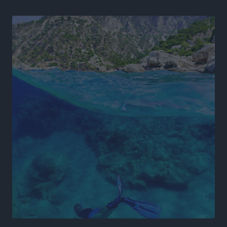
Χαρ. Ναβροζίδης στον RV «Σε τρία χρόνια θα είμαστε
η πιο ψηφιακή Περιφέρεια της χώρας» Δημοπρατείται
το έργο ψηφιακού μετασχηματισμού
Τοπικές Ειδήσεις
•
πριν 19 ώρες
Airbnb vs ξενοδοχεία – Πώς αλλάζει ο χάρτης της
φιλοξενίας
Ειδήσεις
•
πριν 19 ώρες
Γιάννης Χατζής για το νέο Ειδικό Χωροταξικό: Οι
βασικοί οριζόντιοι περιορισμοί παραμένουν –
Κίνδυνος για επενδύσεις, περιουσίες και τοπική
ανάπτυξη
Τοπικές Ειδήσεις
•
πριν 19 ώρες
Ευ. Τουρνάς: Απέναντι σε ακραία καιρικά φαινόμενα
δεν υπάρχουν περιθώρια εφησυχασμού