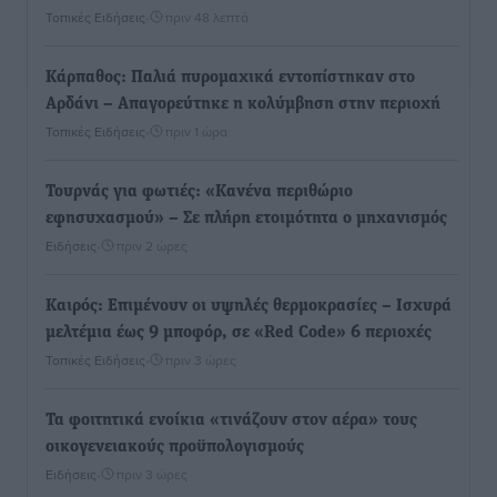
Τοπικές Ειδήσεις
•
πριν 48 λεπτά
Κάρπαθος: Παλιά πυρομαχικά εντοπίστηκαν στο
Αρδάνι – Απαγορεύτηκε η κολύμβηση στην περιοχή
Τοπικές Ειδήσεις
•
πριν 1 ώρα
Τουρνάς για φωτιές: «Κανένα περιθώριο
εφησυχασμού» – Σε πλήρη ετοιμότητα ο μηχανισμός
Ειδήσεις
•
πριν 2 ώρες
Καιρός: Επιμένουν οι υψηλές θερμοκρασίες – Ισχυρά
μελτέμια έως 9 μποφόρ, σε «Red Code» 6 περιοχές
Τοπικές Ειδήσεις
•
πριν 3 ώρες
Τα φοιτητικά ενοίκια «τινάζουν στον αέρα» τους
οικογενειακούς προϋπολογισμούς
Ειδήσεις
•
πριν 3 ώρες