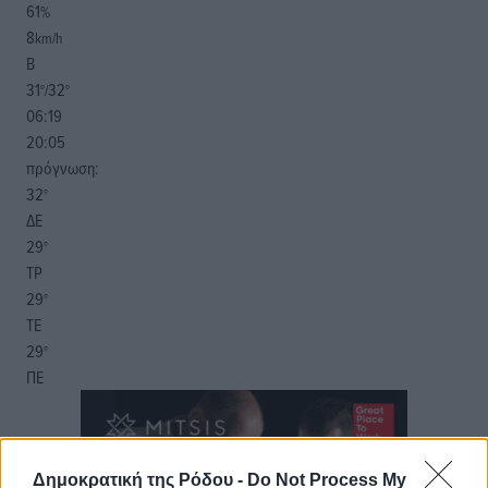
61
%
8
km/h
Β
31
32
°/
°
06:19
20:05
πρόγνωση:
32
°
ΔΕ
29
°
ΤΡ
29
°
ΤΕ
29
°
ΠΕ
Δημοκρατική της Ρόδου -
Do Not Process My