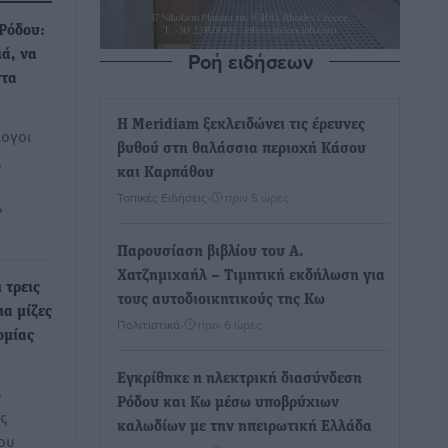
Ρόδου:
Ροή ειδήσεων
ά, να
ντα
Η Meridiam ξεκλειδώνει τις έρευνες
λογοι
βυθού στη θαλάσσια περιοχή Κάσου
ς
και Καρπάθου
Τοπικές Ειδήσεις
•
πριν 5 ώρες
»
Παρουσίαση βιβλίου του Α.
Χατζημιχαήλ – Τιμητική εκδήλωση για
 τρεις
τους αυτοδιοικητικούς της Κω
ια μίζες
Πολιτιστικά
•
πριν 6 ώρες
ομίας
Εγκρίθηκε η ηλεκτρική διασύνδεση
»
Ρόδου και Κω μέσω υποβρύχιων
ς
καλωδίων με την ηπειρωτική Ελλάδα
ου