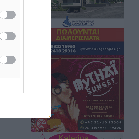
ργών
Hotels – Χατζηλαζάρου – Προχωρά
καινούργιο ξενοδοχείο στην Κω
Τοπικές Ειδήσεις
•
πριν 8 ώρες
Αυτοκίνητο μπήκε παράνομα σε
μονόδρομο στο Μαστιχάρι –
Αναποδογύρισε όχημα με μητέρα και
5χρονο παιδί
Τοπικές Ειδήσεις
•
πριν 8 ώρες
“Η Ευρώπη αντιμετώπιζε το
προσφυγικό σαν ταινία τρόμου” – Η
συγκλονιστική μαρτυρία της Χαρούλας
Γιασιράνη στον RV για τα γεγονότα που
οδήγησαν στο Σύμφωνο της Λέρου
Τοπικές Ειδήσεις
•
πριν 8 ώρες
Συναυλία με τον Γιάννη Κότσιρα στις