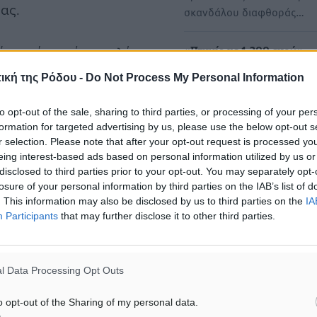
ζας.
σκανδάλου διαφθοράς…
ένος είναι πάρα πολύ
«Πτυχίο με 1.200 ευρώ»:
μου…
Ηχογραφημένοι διάλογοι “
ική της Ρόδου -
Do Not Process My Personal Information
ειδική σύμβουλο του δημά
και την κατηγορούμενη…
ς πριν τις προεγκρίσεις…
to opt-out of the sale, sharing to third parties, or processing of your per
Συνομιλίες ντοκουμέντο •
formation for targeted advertising by us, please use the below opt-out s
«Παράπλευρες απώλειες» 
r selection. Please note that after your opt-out request is processed y
 αν μπορούμε αυτό το
eing interest-based ads based on personal information utilized by us or
έρευνας των «Αδιάφθορων
disclosed to third parties prior to your opt-out. You may separately opt-
ΕΛ.ΑΣ. •…
losure of your personal information by third parties on the IAB’s list of
. This information may also be disclosed by us to third parties on the
IA
Participants
that may further disclose it to other third parties.
Αντιδράσεις δικηγόρων στ
ε. Τι να κάνω εγώ δηλαδή…
εντολή για πειθαρχικό έλε
δικαστικών λειτουργών στ
 Ένα δεκάρικο λέει
υπόθεση κυκλώματος της
l Data Processing Opt Outs
Αντιδράσεις δικηγόρων στ
o opt-out of the Sharing of my personal data.
τί στο τέλος εγώ δεν θα
εντολή Κλάπα για πειθαρχι