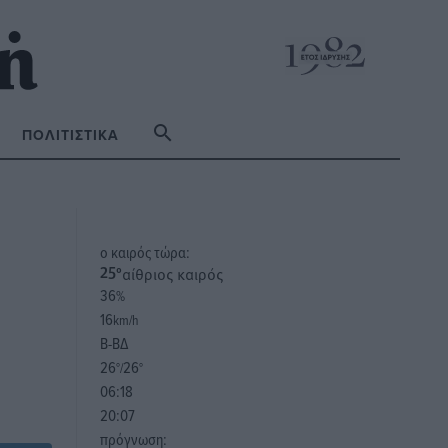
ΠΟΛΙΤΙΣΤΙΚΆ
o καιρός τώρα:
αίθριος καιρός
25
°
36
%
16
km/h
Β-ΒΔ
26
26
°/
°
06:18
20:07
πρόγνωση: