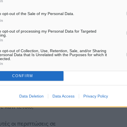
In
έλεγχο δικαστικών λειτου
; Μετά τι θα κάνω εγώ;
στην υπόθεση…
o opt-out of the Sale of my Personal Data.
δοση προέγκρισης
In
to opt-out of processing my Personal Data for Targeted
ing.
In
ι 8.000 ευρώ από τον
o opt-out of Collection, Use, Retention, Sale, and/or Sharing
μικής άδειας για
ersonal Data that Is Unrelated with the Purposes for which it
lected.
In
CONFIRM
α τα κάνω όλα αυτά και
τι να του πω. Του λέω,
Data Deletion
Data Access
Privacy Policy
λέει «100 κλίνες και λίγο
 κάτι τέτοιο;
υτές οι περιπτώσεις σε