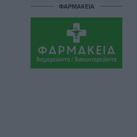
Αθλητικά
•
πριν 9 ώρες
ΦΑΡΜΑΚΕΙΑ
Ιάλυσος Β’: Νωρίς νωρίς μπήκαν στα
βάσανα της προετοιμασίας
Αθλητικά
•
πριν 9 ώρες
Εθνικός Αρχίπολης: Μεγάλο βήμα
προόδου η ίδρυση Ακαδημίας
Αθλητικά
•
πριν 9 ώρες
Ιππότες: Με το βλέμμα στραμμένο στο
μέλλον
Αθλητικά
•
πριν 9 ώρες
ΠΑΜΕ ΣΤΟΙΧΗΜΑ: Περισσότερα από 95
εκατομμύρια ευρώ σε κέρδη μοίρασε
τον Ιούλιο
Αθλητικά
•
πριν 9 ώρες