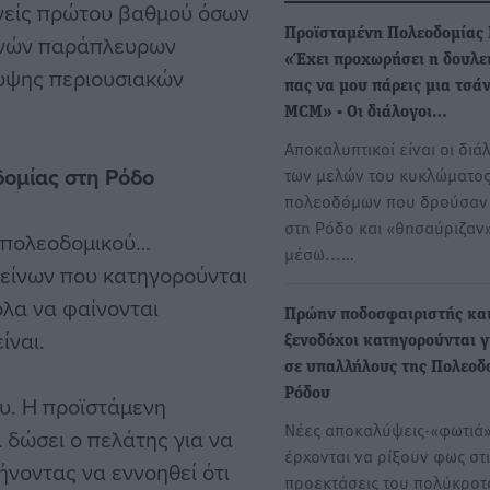
ενείς πρώτου βαθμού όσων
Προϊσταμένη Πολεοδομίας 
θανών παράπλευρων
«Έχει προχωρήσει η δουλει
υψης περιουσιακών
πας να μου πάρεις μια τσά
MCM» - Οι διάλογοι…
Αποκαλυπτικοί είναι οι διά
δομίας στη Ρόδο
των μελών του κυκλώματο
πολεοδόμων που δρούσαν
στη Ρόδο και «θησαύριζαν
ς πολεοδομικού…
μέσω...…
κείνων που κατηγορούνται
όλα να φαίνονται
Πρώην ποδοσφαιριστής και
ίναι.
ξενοδόχοι κατηγορούνται γ
σε υπαλλήλους της Πολεοδ
Ρόδου
υ. Η προϊστάμενη
Νέες αποκαλύψεις-«φωτιά
 δώσει ο πελάτης για να
έρχονται να ρίξουν φως στι
ήνοντας να εννοηθεί ότι
προεκτάσεις του πολύκροτ