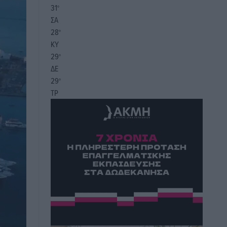
31
°
ΣΑ
28
°
ΚΥ
29
°
ΔΕ
29
°
ΤΡ