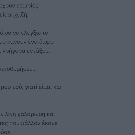
ρχουν εταιρίες
είσαι χαζή;
 ώρα να ελέγξω το
μου κάνουν ένα δώρο
αι γρήγορα εντάξει…
 λιποθυμήσει…
ου εσύ, γιατί είμαι και
αν λίγη χαλάρωση και
ντες που μάλλον έκανε
ούσε.