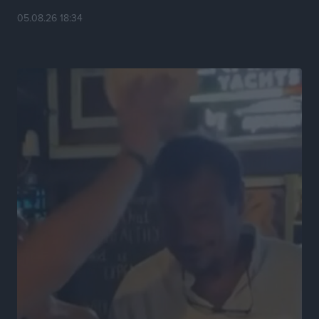
05.08.26 18:34
ΕΠΟ: Προεπιλογές κοριτσιών Κ15 και Κ14 σε 12 πόλεις
Αθλητικά
•
πριν 16 ώρες
Α.Ο. Σταματίου: Τέλος ο Γιάννης Τσέρκης
Αθλητικά
•
πριν 16 ώρες
Η Aegean Regatta ανοίγει πανιά για 25η φορά στο
Βόρειοανατολικό Αιγαίο
Αθλητικά
•
πριν 16 ώρες
Στήριξη των πυροπλήκτων από την Ένωση Εταιρειών
Διαχείρισης Απαιτήσεων από Δάνεια και Πιστώσεις
Ειδήσεις
•
πριν 17 ώρες
Μαραθώνιος Ρόδου: Συνεχίζεται μέχρι το 2030 η
άκρως επιτυχημένη συνεργασία με την TUI