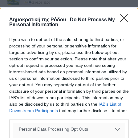
05.08.26 · 15:20
ΠΟΛΙΤΙΣΤΙΚΆ
Δημοκρατική της Ρόδου -
Do Not Process My
Η Ροδίτισσα ηθοποιός και χορεύτρια Μαρία Μανιώτη
Personal Information
συντελεστής στην ιστορική έκθεση για τη Ζουζού
Νικολούδη, στο 32ο Διεθνές Φεστιβάλ Χορού της
Καλαμάτας
If you wish to opt-out of the sale, sharing to third parties, or
04.08.26 · 11:15
processing of your personal or sensitive information for
targeted advertising by us, please use the below opt-out
ΠΟΛΙΤΙΣΤΙΚΆ
section to confirm your selection. Please note that after your
Μ’ αγιόκλημα και γιασεμί»: Το Θερινό Κινηματοθέατρο
opt-out request is processed you may continue seeing
ΡΟΔΟΝ ανοίγει τις πόρτες του για ένα κινηματογραφικό
πενθήμερο
interest-based ads based on personal information utilized by
03.08.26 · 13:45
us or personal information disclosed to third parties prior to
your opt-out. You may separately opt-out of the further
disclosure of your personal information by third parties on the
Σχολιασμός Άρθρου
IAB’s list of downstream participants. This information may
also be disclosed by us to third parties on the
IAB’s List of
Downstream Participants
that may further disclose it to other
Τα σχόλια εκφράζουν αποκλειστικά τον εκάστοτε
third parties.
σχολιαστή. Η Δημοκρατική δεν υιοθετεί αυτές τις
απόψεις. Διατηρούμε το δικαίωμα να διαγράψουμε όποια
Personal Data Processing Opt Outs
σχόλια θεωρούμε προσβλητικά ή περιέχουν ύβρεις, χωρίς