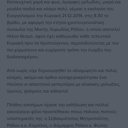
Κατανυχτική χαρά και φως, όμορφες μελωδίες, μικρά και
μεγάλα παιδιά και κόσμο πολύ, γέμισε η εκκλησία του
Ευαγγελισμού την Κυριακή 21-12-2014, στις 8.30 το
βράδυ, με αφορμή την ετήσια χριστουγεννιάτικη
συναυλία της Μικτής Χορωδίας Ρόδου, η οποία αποτελεί
πλέον θεσμό, αφού έχει καθιερωθεί κάθε τελευταία
Κυριακή πριν τα Χριστούγεννα, σηματοδοτώντας με τον
πιο χαρμόσυνο και ευχάριστο τρόπο την έναρξη του
δωδεκαημέρου.
Από νωρίς είχε δημιουργηθεί το αδιαχώρητο και πολύς
κόσμος, ακόμα και όρθιοι καταχειροκρότησαν ένα
πλούσιο κι απαιτητικό ρεπερτόριο με κλασικές μελωδίες,
ύμνους, ψαλμούς και κάλαντα!
Πλήθος επισήμων τίμησε την εκδήλωση και πολλοί
καινούργιοι φίλοι προστέθηκαν στους παλιούς πιστούς
υποστηρικτές της: ο Σεβασμιότατος Μητροπολίτης
Ρόδου κ.κ. Κύριλλος, ο Δήμαρχος Ρόδου κ. Φώτης