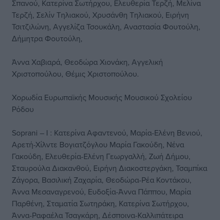
Σπανού, Κατερίνα Σωτήρχου, Ελευθερία Τερζή, Μελίνα
Τερζή, Σελίν Τηλιακού, Χρυσάνθη Τηλιακού, Ειρήνη
Τσιτζιλώνη, Αγγελίζα Τσουκάλη, Αναστασία Φουτούλη,
Δήμητρα Φουτούλη,
Άννα Χαβιαρά, Θεοδώρα Χιονάκη, Αγγελική
Χριστοπούλου, Θέμις Χριστοπούλου.
Χορωδία Ευρωπαϊκής Μουσικής Μουσικού Σχολείου
Ρόδου
Soprani – I : Κατερίνα Αφαντενού, Μαρία-Ελένη Βενιού,
Αρετή-Χίλντε Βογιατζόγλου Μαρία Γακούδη, Νένα
Γακούδη, Ελευθερία-Ελένη Γεωργαλλή, Ζωή Δήμου,
Σταυρούλα Διακανθού, Ειρήνη Διακοστεργάκη, Τσαμπίκα
Ζάγορα, Βασιλική Ζαχαρία, Θεοδώρα-Ρέα Κοντάκου,
Άννα Μεσαναγρενού, Ευδοξία-Άννα Πάππου, Μαρία
Παρθένη, Σταματία Σωτηράκη, Κατερίνα Σωτήρχου,
Άννα-Ραφαέλα Τσαγκάρη, Δέσποινα-Καλλιπάτειρα