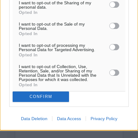
καμμία προειδοποίηση. Χρήστες που δεν τηρούν τους
I want to opt-out of the Sharing of my
personal data.
όρους χρήσης αποκλείονται.
Opted In
I want to opt-out of the Sale of my
Personal Data.
Προσθέστε ένα σχόλιο
Opted In
I want to opt-out of processing my
Personal Data for Targeted Advertising.
Το E-mail δεν θα δημοσιευτεί.
Opted In
Πρέπει να συμπληρωθούν όλα τα πεδία για την
I want to opt-out of Collection, Use,
υποβολή του σχολίου.
Retention, Sale, and/or Sharing of my
Personal Data that Is Unrelated with the
Purposes for which it was collected.
Όνοματεπώνυμο
Email
Opted In
CONFIRM
Φύλαξε τα στοιχεία μου για την επόμενη φορά.
Data Deletion
Data Access
Privacy Policy