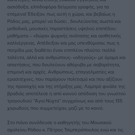
αισιόδοξα, ελπιδοφόρα δείγματα γραφής, για τα
επόμενα! Έδειξαν, πως αυτή η χώρα, και βεβαίως η
Ρόδος μας, μπορεί να δώσει , δουλεύοντας σωστά και
μεθοδικά, μουσικές παραστάσεις υψηλού επιπέδου:
μαθήματα – «δώρα» ψυχικής ανάτασης και αισθητικής
καλλιέργειας. Απέδειξαν και μας υπενθύμισαν, πως η
πατρίδα μας διαθέτει έναν επιπλέον πλούτο: πολλά
ταλέντα, αλλά και ανθρώπους- «οδηγούς»- με όραμα και
απαιτήσεις, που δουλεύουν αθόρυβα με σοβαρότητα,
επιμονή και αρχές. Ανθρώπους, επαγγελματίες και
ερασιτέχνες, που παράγουν πολιτισμό και που αξίζουν
της προσοχής και της στήριξης μας. Λαμπρό φινάλε της
βραδιάς αποτέλεσε η από κοινού απόδοση του γνωστού
τραγουδιού “Άγια Νύχτα” συγχρόνως και από τους 135
χορωδούς που συμμετείχαν, μαζί με το κοινό.
Στο πιάνο συνόδευσε ο καθηγητής του Μουσικού
σχολείου Ρόδου κ. Πέτρος Τσιμπερόπουλος ενώ και τις