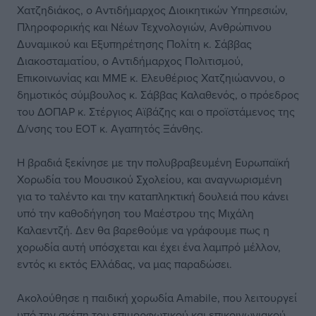
Χατζηδιάκος, ο Αντιδήμαρχος Διοικητικών Υπηρεσιών,
Πληροφορικής και Νέων Τεχνολογιών, Ανθρώπινου
Δυναμικού και Εξυπηρέτησης Πολίτη κ. Σάββας
Διακοσταματίου, ο Αντιδήμαρχος Πολιτισμού,
Επικοινωνίας και ΜΜΕ κ. Ελευθέριος Χατζηιώαννου, ο
δημοτικός σύμβουλος κ. Σάββας Καλαθενός, ο πρόεδρος
του ΔΟΠΑΡ κ. Στέργιος Αϊβάζης και ο προϊστάμενος της
Δ/νσης του ΕΟΤ κ. Αγαπητός Ξάνθης.
Η βραδιά ξεκίνησε με την πολυβραβευμένη Ευρωπαϊκή
Χορωδία του Μουσικού Σχολείου, και αναγνωρισμένη
για το ταλέντο και την καταπληκτική δουλειά που κάνει
υπό την καθοδήγηση του Μαέστρου της Μιχάλη
Καλαεντζή. Δεν θα βαρεθούμε να γράφουμε πως η
χορωδία αυτή υπόσχεται και έχει ένα λαμπρό μέλλον,
εντός κι εκτός Ελλάδας, να μας παραδώσει.
Ακολούθησε η παιδική χορωδία Amabile, που λειτουργεί
υπό την σκέπη του επιμορφωτικού και επικοινωνιακού