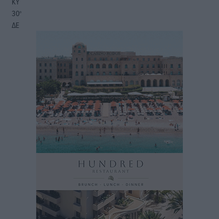
ΚΥ
30
°
ΔΕ