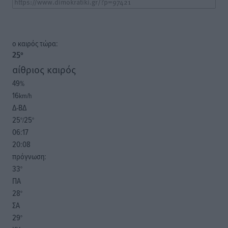
o καιρός τώρα:
25
°
αίθριος καιρός
49
%
16
km/h
Δ-ΒΔ
25
25
°/
°
06:17
20:08
πρόγνωση:
33
°
ΠΑ
28
°
ΣΑ
29
°