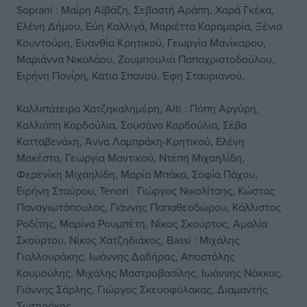
Soprani : Μαίρη Αϊβάζη, Σεβαστή Αράπη, Χαρά Γκέκα,
Ελένη Δήμου, Εύη Καλλιγά, Μαριέττα Καραμαρία, Ξένια
Κουντούρη, Ευανθία Κρητικού, Γεωργία Μανίκαρου,
Μαριάννα Νικολάου, Ζουμπουλιά Παπαχριστοδούλου,
Ειρήνη Πονίρη, Κάτια Σπανού, Έφη Σταυριανού,
Καλλιπάτειρα Χατζηκαλημέρη, Alti : Πόπη Αργύρη,
Καλλιόπη Καρδούλια, Σουσάνα Καρδούλια, Σέβα
Κατταβενάκη, Άννα Λαμπράκη-Κρητικού, Ελένη
Μακέστα, Γεωργία Μαντικού, Ντέπη Μιχαηλίδη,
Φερενίκη Μιχαηλίδη, Μαρία Μπάκα, Σοφία Πάχου,
Ειρήνη Σταύρου, Tenori : Γιώργος Νικολίτσης, Κώστας
Παναγιωτόπουλος, Γιάννης Παπαθεοδώρου, Κάλλιστος
Ροδίτης, Μαρίνα Ρουμπέτη, Νίκος Σκούρτος, Αμαλία
Σκούρτου, Νίκος Χατζηδιάκος, Bassi : Μιχάλης
Γιαλλουράκης, Ιωάννης Δαδήρας, Αποστόλης
Κουμούλης, Μιχάλης Μαστροβασίλης, Ιωάννης Νάκκας,
Γιάννης Σάρλης, Γιώργος Σκευοφύλακας, Διαμαντής
Σωτηράκης.