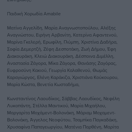
Παιδική Χορωδία Amabile
Ματίνα Αγγελίδη, Μαρία Αναγνωστοπούλου, Αλέξης
Αναγνώστου, Ειρήνη Αρβανίτη, Κατερίνα Αφαντενού,
Μαρίνα Γκελερή, Ερωφίλη, Γλύμπη, Χριστίνα Δαδήρα,
Σοφία Δεμερτζή, Ζέφη Δεσποτάκη, Ζωή Δήμου, Έφη
Διακουράκη, Κλειώ Διακουράκη, Δέσποινα Διμέλλη,
Αναστασία Ζάγορα, Μίκα Ζάγορα, Θανάσης Ζαγόρας,
Ευφροσύνη Κακιού, Γεωργία Καλαθενού, Θωμάς
Καραγιώργος, Ελένη Καράκιζα, Χριστιάνα Κούκουρου,
Μαρία Κώστα, Βενετία Κωσταδήμα,
Κωνσταντίνος Λαουδίκος, Σάββας Λαουδίκος, Νεφέλη
Λυκοπάντη, Στέλλα Μαντικού, Μαρία Μιχαήλου,
Μαργαρίτα Μοχάμεντ-Βολονάκη, Μάριαμ Μοχαμεντ-
Βολονάκη, Άγγελος Νεοφύτου, Τσαμπίκα Παγκαδάκη,
Χρυσαφίνα Παπαγεωργίου, Ματένια Παρθένη, Μαρίτα