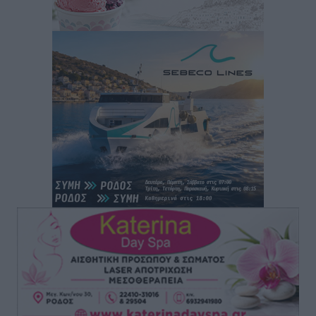
οικογενειακές διακοπές του
Τοπικές Ειδήσεις
•
πριν 12 ώρες
Ο γεωεντοπισμός μέσω 112 «έσωσε» Δανό περιπατητή
στη Ρόδο
Τοπικές Ειδήσεις
•
πριν 12 ώρες
Σύμη: Ανασύρθηκε σορός άνδρα – Εξετάζεται αν είναι
ο 8ος Γερμανός που αγνοούνταν μετά την παράσυρσή
ιστιοφόρου
Τοπικές Ειδήσεις
•
πριν 12 ώρες
Ερώτηση στην Ευρωπαϊκή Επιτροπή για τις
αλλεπάλληλες πυρκαγιές που ξεσπούν από μονάδες
ανακύκλωσης και ΧΥΤΑ και την επικίνδυνη έκθεση
σε καρκινογόνες τοξικές ουσίες
Ειδήσεις
•
πριν 12 ώρες