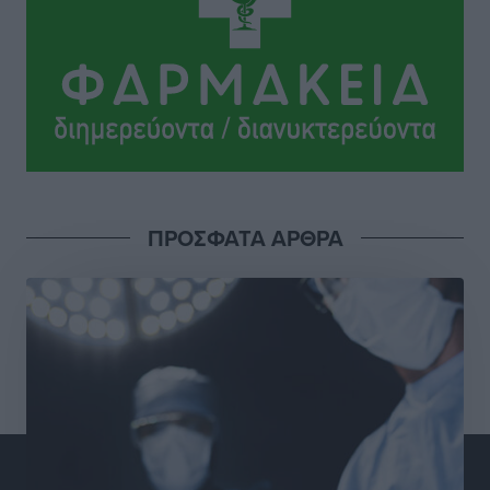
παρόντες, πάει κανονικά στον Σωτήρα
Αθλητικά
•
πριν 13 ώρες
Ανατροπές στη Δημοτική Επιτροπή Ρόδου μετά την
ανεξαρτητοποίηση του Μιχαήλ Κορδίνα
Τοπικές Ειδήσεις
•
πριν 13 ώρες
Απόλλωνας Καλυθιών: Πιστός στρατιώτης του ο
ΠΡΟΣΦΑΤΑ ΑΡΘΡΑ
Σουηδός του!
Αθλητικά
•
πριν 13 ώρες
Χατζηβασιλείου: Προτεραιότητα της ΕΕ η προστασία
των εξωτερικών συνόρων
Ειδήσεις
•
πριν 14 ώρες
Κάρπαθος: Το πιο υποτιμημένο νησί είναι ένας
κρυφός παράδεισος στα Δωδεκάνησα