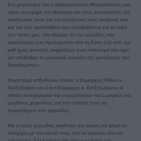
Στο χαιρετισμό του ο σεβασμιότατος Μητροπολίτης μας
αφού συνεχάρη τον Μαέστρο και τους συντελεστές της
εκδήλωσης τόσο για την εξαιρετική τους απόδοσή όσο
και την όλη προσπάθεια που καταβάλλεται για το καλό
του τόπου μας, υπενθύμισε ότι «οι μελωδίες που
ακούστηκαν είτε προέρχονται από τη δύση είτε από την
καθ ημάς ανατολή, εκφράζουν έναν πολιτισμό που έχει
για υπόβαθρο το μοναδικό γεγονός της γεννήσεως του
Θεανθρώπου»
Χαιρετισμό απήυθυναν επίσης ο Δήμαρχος Ρόδου κ.
Χατζηδιάκος και ο αντιδήμαρχος κ. Χατζηϊωάννου οι
οποίοι συνεχάρησαν και ευχαρίστησαν τους μικρούς και
μεγάλους χορωδούς για την επιλογή τους να
συμμετέχουν στις χορωδίες.
Και οι τρεις χορωδίες κέρδισαν για ακόμη μια φορά το
στοίχημα με τον εαυτό τους, στο να γίνονται όλο και
καλύτερες. Αλλά επίσης έδωσαν εγγυήσεις και