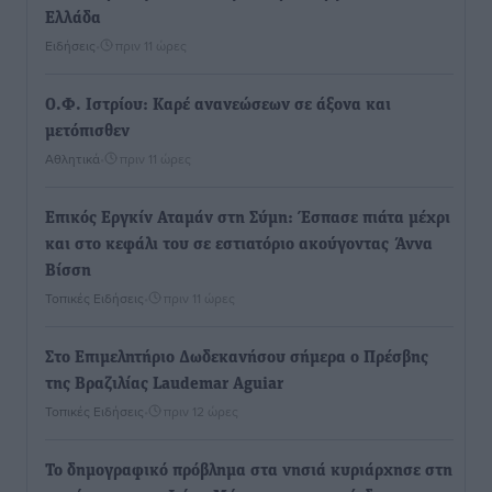
Ελλάδα
Ειδήσεις
•
πριν 11 ώρες
Ο.Φ. Ιστρίου: Καρέ ανανεώσεων σε άξονα και
μετόπισθεν
Αθλητικά
•
πριν 11 ώρες
Επικός Εργκίν Αταμάν στη Σύμη: Έσπασε πιάτα μέχρι
και στο κεφάλι του σε εστιατόριο ακούγοντας Άννα
Βίσση
Τοπικές Ειδήσεις
•
πριν 11 ώρες
Στο Επιμελητήριο Δωδεκανήσου σήμερα ο Πρέσβης
της Βραζιλίας Laudemar Aguiar
Τοπικές Ειδήσεις
•
πριν 12 ώρες
To δημογραφικό πρόβλημα στα νησιά κυριάρχησε στη