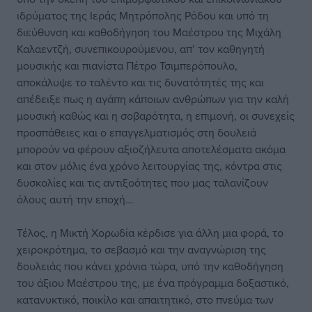
ιδρύματος της Ιεράς Μητρόπολης Ρόδου και υπό τη
διεύθυνση και καθοδήγηση του Μαέστρου της Μιχάλη
Καλαεντζή, συνεπικουρούμενου, απ’ τον καθηγητή
μουσικής και πιανίστα Πέτρο Τσιμπερόπουλο,
αποκάλυψε το ταλέντο και τις δυνατότητές της και
απέδειξε πως η αγάπη κάποιων ανθρώπων για την καλή
μουσική καθώς και η σοβαρότητα, η επιμονή, οι συνεχείς
προσπάθειες και ο επαγγελματισμός στη δουλειά
μπορούν να φέρουν αξιοζήλευτα αποτελέσματα ακόμα
και στον μόλις ένα χρόνο λειτουργίας της, κόντρα στις
δυσκολίες και τις αντιξοότητες που μας ταλανίζουν
όλους αυτή την εποχή…
Τέλος, η Μικτή Χορωδία κέρδισε για άλλη μια φορά, το
χειροκρότημα, το σεβασμό και την αναγνώριση της
δουλειάς που κάνει χρόνια τώρα, υπό την καθοδήγηση
του άξιου Μαέστρου της, με ένα πρόγραμμα δοξαστικό,
κατανυκτικό, ποικίλο και απαιτητικό, στο πνεύμα των