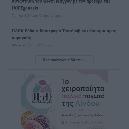
συνάντηση του Φώτη Μάγγου με τον πρόεδρο της
HOPEgenesis
Τοπικές Ειδήσεις
•
πριν 12 ώρες
ΠΑΟΚ Ρόδου: Επιστροφή Τοντόροβ και άνοιγμα προς
χορηγούς
Αθλητικά
•
πριν 12 ώρες
Περισσότερες ειδήσεις
Rhodes Beyond Summer – Εκεί που το καλοκαίρι
είναι μόνο η αρχή
Τοπικές Ειδήσεις
•
πριν 12 ώρες
Κικίλιας: Μειώθηκαν κατά 34% οι μεταναστευτικές
ροές στα θαλάσσια σύνορα
Ειδήσεις
•
πριν 12 ώρες
Κως: Γερμανός τουρίστας κέρδισε αποζημίωση 900
ευρώ επειδή δεν βρήκε ξαπλώστρες στις