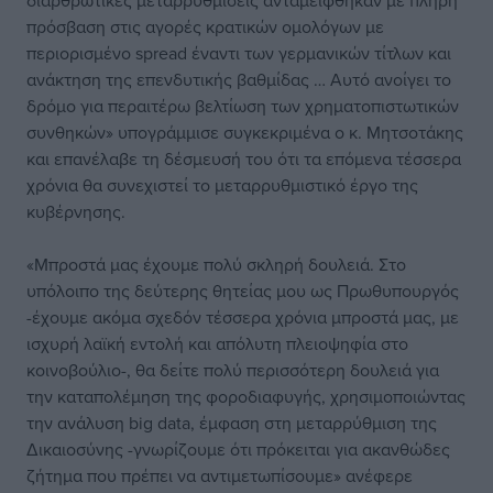
διαρθρωτικές μεταρρυθμίσεις ανταμείφθηκαν με πλήρη
πρόσβαση στις αγορές κρατικών ομολόγων με
περιορισμένο spread έναντι των γερμανικών τίτλων και
ανάκτηση της επενδυτικής βαθμίδας … Αυτό ανοίγει το
δρόμο για περαιτέρω βελτίωση των χρηματοπιστωτικών
συνθηκών» υπογράμμισε συγκεκριμένα ο κ. Μητσοτάκης
και επανέλαβε τη δέσμευσή του ότι τα επόμενα τέσσερα
χρόνια θα συνεχιστεί το μεταρρυθμιστικό έργο της
κυβέρνησης.
«Μπροστά μας έχουμε πολύ σκληρή δουλειά. Στο
υπόλοιπο της δεύτερης θητείας μου ως Πρωθυπουργός
-έχουμε ακόμα σχεδόν τέσσερα χρόνια μπροστά μας, με
ισχυρή λαϊκή εντολή και απόλυτη πλειοψηφία στο
κοινοβούλιο-, θα δείτε πολύ περισσότερη δουλειά για
την καταπολέμηση της φοροδιαφυγής, χρησιμοποιώντας
την ανάλυση big data, έμφαση στη μεταρρύθμιση της
Δικαιοσύνης -γνωρίζουμε ότι πρόκειται για ακανθώδες
ζήτημα που πρέπει να αντιμετωπίσουμε» ανέφερε