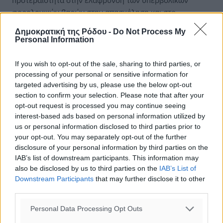
προτεραιότητα στην ελάφρυνση των υπερβολικών
φορολογικών βαρών στην απασχόληση και στο
κεφάλαιο, όχι στην κατανάλωση, τηρώντας παράλληλα
Δημοκρατική της Ρόδου -
Do Not Process My
τη δημοσιονομική πειθαρχία. Μπορέσαμε να μειώσουμε
Personal Information
τις φορολογικές επιβαρύνσεις με εύλογο τρόπο,
διατηρώντας παράλληλα και επιτυγχάνοντας τους
If you wish to opt-out of the sale, sharing to third parties, or
δημοσιονομικούς μας στόχους. Οι εισφορές κοινωνικής
processing of your personal or sensitive information for
ασφάλισης μειώθηκαν, καθώς και ο συντελεστής
targeted advertising by us, please use the below opt-out
φορολόγησης εταιρειών. Τα δημοσιονομικά μέτρα
section to confirm your selection. Please note that after your
opt-out request is processed you may continue seeing
στήριξης για την αντιμετώπιση των κλυδωνισμών που
interest-based ads based on personal information utilized by
προκάλεσαν οι κρίσεις της πανδημίας, της ενέργειας και
us or personal information disclosed to third parties prior to
του κόστους ζωής ήταν τόσο στοχευμένα όσο και
your opt-out. You may separately opt-out of the further
προσωρινά. Ήταν, όμως, αποτελεσματικά,
disclosure of your personal information by third parties on the
προφυλάσσοντας τις θέσεις εργασίας και στηρίζοντας
IAB’s list of downstream participants. This information may
τους πιο ευάλωτους. Απέτρεψαν τη ζημιά, στήριξαν
also be disclosed by us to third parties on the
IAB’s List of
αυτούς που το είχαν μεγαλύτερη ανάγκη, διατηρώντας
Downstream Participants
that may further disclose it to other
third parties.
παράλληλα καλά εδραιωμένες προσδοκίες για τη
βιωσιμότητα του χρέους.
Personal Data Processing Opt Outs