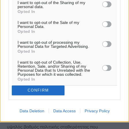
Οι μεταρρυθμίσεις αυτές έχουν βελτιώσει σημαντικά το
I want to opt-out of the Sharing of my
personal data.
επιχειρηματικό περιβάλλον της Ελλάδας, προσελκύοντας
Opted In
άμεσες ξένες επενδύσεις που έφτασαν σε ιστορικά
υψηλά το 2021, το 2022 και ξανά το 2023,
I want to opt-out of the Sale of my
Personal Data.
συμβάλλοντας ουσιαστικά στην αύξηση του μεριδίου
Opted In
των επενδύσεων στο ΑΕΠ. Η εισροή ξένων κεφαλαίων
I want to opt-out of processing my
παραμένει κορυφαία προτεραιότητα της κυβέρνησης,
Personal Data for Targeted Advertising.
καθώς είναι καίριας σημασίας για την κάλυψη του
Opted In
επενδυτικού κενού των προηγούμενων ετών, που βαίνει
I want to opt-out of Collection, Use,
μειούμενο αλλά υπάρχει ακόμα.
Retention, Sale, and/or Sharing of my
Personal Data that Is Unrelated with the
Purposes for which it was collected.
Είμαστε τώρα σε θέση να μετατρέψουμε αυτό το
Opted In
μειονέκτημα σε ευκαιρία. Η υψηλή αναμενόμενη
CONFIRM
κερδοφορία που εμφανίζει η Ελλάδα ως οικονομία που
συγκλίνει προς τον μέσο όρο της ζώνης του ευρώ, σε
συνδυασμό με τη νομισματική προβλεψιμότητα που
Data Deletion
Data Access
Privacy Policy
προσφέρει η απαράμιλλη αξιοπιστία της πολιτικής της
ΕΚΤ, καθώς και αυτό που θεωρώ πολύ σημαντικό, ο
υψηλός βαθμός πολιτικής σταθερότητας που