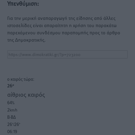
Υπενθύμιση:
Για την μερική αναπαραγωγή της είδησης από άλλες
ιστοσελίδες είναι απαραίτητη η χρήση του παρακάτω
παρεχόμενου συνδέσμου παραπομπής προς το άρθρο
της Δημοκρατικής.
o καιρός τώρα:
26
°
αίθριος καιρός
64
%
2
km/h
Β-ΒΔ
26
26
°/
°
06:19