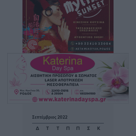
Θωμά
Αθλητικά
•
πριν 7 ώρες
Φοίβος: Η μεγάλη επιστροφή του Μπρένο Σαλβατιέρα
Αθλητικά
•
πριν 7 ώρες
Κλεάνθης: Έτοιμες οι κάρτες διαρκείας της νέας
σεζόν
Αθλητικά
•
πριν 7 ώρες
Ατρόμητος Διμυλιάς: Ο Μαργαρίτης και μία
αδιαπραγμάτευτη φιλοσοφία
Αθλητικά
•
πριν 7 ώρες
Γ.Σ. Διαγόρας: Επέστρεψε στις Ακαδημίες η Ειρήνη
Σεπτέμβριος 2022
Παπαεμμανουήλ
Αθλητικά
•
πριν 8 ώρες
Δ
Τ
Τ
Π
Π
Σ
Κ