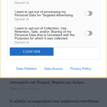
Opted In
I want to opt-out of processing my
Personal Data for Targeted Advertising.
Opted In
I want to opt-out of Collection, Use,
Retention, Sale, and/or Sharing of my
Personal Data that Is Unrelated with the
Purposes for which it was collected.
Opted In
CONFIRM
Ροή ειδήσεων
Data Deletion
Data Access
Privacy Policy
Τριήμερο εξόδου: Πάνω από 129.000 επιβάτες
αναχωρούν από Πειραιά, Ραφήνα και Λαύριο
Ειδήσεις
•
πριν 5 ώρες
Τι αλλάζει το χωροταξικό στις τουριστικές επενδύσεις