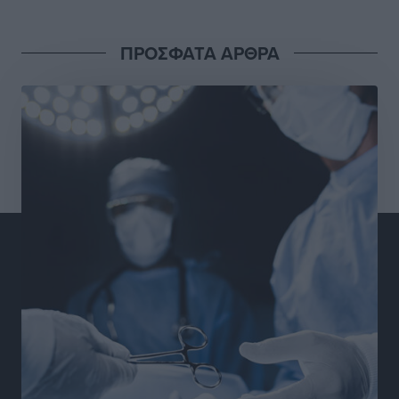
Απόλλωνας Καλυθιών: Πιστός στρατιώτης του ο
ΠΡΟΣΦΑΤΑ ΑΡΘΡΑ
Σουηδός του!
Αθλητικά
•
πριν 15 ώρες
Χατζηβασιλείου: Προτεραιότητα της ΕΕ η προστασία
των εξωτερικών συνόρων
Ειδήσεις
•
πριν 16 ώρες
Κάρπαθος: Το πιο υποτιμημένο νησί είναι ένας
κρυφός παράδεισος στα Δωδεκάνησα
Τοπικές Ειδήσεις
•
πριν 16 ώρες
Ο Λαμπρος Φισφής στη Ρόδο στις 21 Σεπτεμβρίου
Πολιτιστικά
•
πριν 16 ώρες
ΚΑΕ Κολοσσός: Αντίστροφη μέτρηση για την