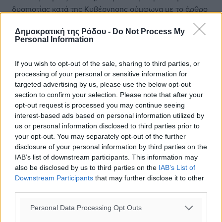
δυσπιστίας κατά της Κυβέρνησης σύμφωνα με το άρθρο
84 παρ. 2 του Συντάγματος και το άρθρο 142 του
Δημοκρατική της Ρόδου -
Do Not Process My
Κανονισμού της Βουλής».
Personal Information
If you wish to opt-out of the sale, sharing to third parties, or
#Πρόταση Δυσπιστίας
#Βουλή
#Τέμπη
processing of your personal or sensitive information for
targeted advertising by us, please use the below opt-out
section to confirm your selection. Please note that after your
opt-out request is processed you may continue seeing
Δείτε περισσότερα άρθρα μας στα αποτελέσματα αναζήτησης
interest-based ads based on personal information utilized by
us or personal information disclosed to third parties prior to
Add Dimokratiki.gr on Google ↗
your opt-out. You may separately opt-out of the further
disclosure of your personal information by third parties on the
IAB’s list of downstream participants. This information may
Ακολουθήστε μας στο Google News ★ ↗
also be disclosed by us to third parties on the
IAB’s List of
Downstream Participants
that may further disclose it to other
Στο Google News πατήστε ★ Ακολουθήστε
third parties.
Personal Data Processing Opt Outs