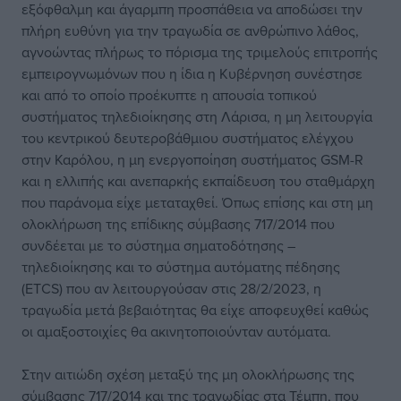
εξόφθαλμη και άγαρμπη προσπάθεια να αποδώσει την
πλήρη ευθύνη για την τραγωδία σε ανθρώπινο λάθος,
αγνοώντας πλήρως το πόρισμα της τριμελούς επιτροπής
εμπειρογνωμόνων που η ίδια η Κυβέρνηση συνέστησε
και από το οποίο προέκυπτε η απουσία τοπικού
συστήματος τηλεδιοίκησης στη Λάρισα, η μη λειτουργία
του κεντρικού δευτεροβάθμιου συστήματος ελέγχου
στην Καρόλου, η μη ενεργοποίηση συστήματος GSM-R
και η ελλιπής και ανεπαρκής εκπαίδευση του σταθμάρχη
που παράνομα είχε μεταταχθεί. Όπως επίσης και στη μη
ολοκλήρωση της επίδικης σύμβασης 717/2014 που
συνδέεται με το σύστημα σηματοδότησης –
τηλεδιοίκησης και το σύστημα αυτόματης πέδησης
(ETCS) που αν λειτουργούσαν στις 28/2/2023, η
τραγωδία μετά βεβαιότητας θα είχε αποφευχθεί καθώς
οι αμαξοστοιχίες θα ακινητοποιούνταν αυτόματα.
Στην αιτιώδη σχέση μεταξύ της μη ολοκλήρωσης της
σύμβασης 717/2014 και της τραγωδίας στα Τέμπη, που