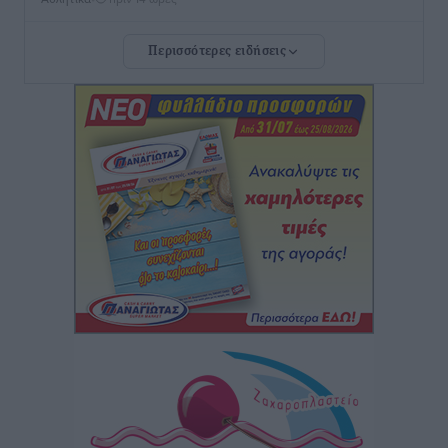
Περισσότερες ειδήσεις
Rhodes Beyond Summer – Εκεί που το καλοκαίρι
είναι μόνο η αρχή
Τοπικές Ειδήσεις
•
πριν 14 ώρες
Κικίλιας: Μειώθηκαν κατά 34% οι μεταναστευτικές
ροές στα θαλάσσια σύνορα
Ειδήσεις
•
πριν 14 ώρες
Κως: Γερμανός τουρίστας κέρδισε αποζημίωση 900
ευρώ επειδή δεν βρήκε ξαπλώστρες στις
οικογενειακές διακοπές του
Τοπικές Ειδήσεις
•
πριν 14 ώρες
Ο γεωεντοπισμός μέσω 112 «έσωσε» Δανό περιπατητή
στη Ρόδο
Τοπικές Ειδήσεις
•
πριν 14 ώρες