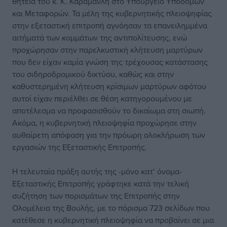
θητεία του κ. Κ. Καραμανλή στο Υπουργείο Υποδομών
και Μεταφορών. Τα μέλη της κυβερνητικής πλειοψηφίας
στην εξεταστική επιτροπή αγνόησαν τα επανειλημμένα
αιτήματά των κομμάτων της αντιπολίτευσης, ενώ
προχώρησαν στην παρελκυστική κλήτευση μαρτύρων
που δεν είχαν καμία γνώση της τρέχουσας κατάστασης
του σιδηροδρομικού δικτύου, καθώς και στην
καθυστερημένη κλήτευση κρίσιμων μαρτύρων αφότου
αυτοί είχαν περιέλθει σε θέση κατηγορουμένου με
αποτέλεσμα να προφασισθούν το δικαίωμα στη σιωπή.
Ακόμα, η κυβερνητική πλειοψηφία προχώρησε στην
αυθαίρετη απόφαση για την πρόωρη ολοκλήρωση των
εργασιών της Εξεταστικής Επιτροπής.
Η τελευταία πράξη αυτής της -μόνο κατ’ όνομα-
Εξεταστικής Επιτροπής γράφτηκε κατά την τελική
συζήτηση των πορισμάτων της Επιτροπής στην
Ολομέλεια της Βουλής, με το πόρισμα 723 σελίδων που
κατέθεσε η κυβερνητική πλειοψηφία να προβαίνει σε μια