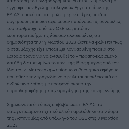
κατάσταση του σιδηροδρομικού δικτύου. Σύμφωνα με
έγγραφα των Εγκληματολογικών Εργαστηρίων της
ΕΛ.ΑΣ. προκύπτει ότι, μόλις μερικές ώρες μετά τη
σύγκρουση, κάποιοι αφαίρεσαν παράνομα τις συνομιλίες
του σταθμάρχη από τον ΟΣΕ και, κατόπιν
«κοπτοραπτικής», τις έδωσαν αλλοιωμένες στη
δημοσιότητα την 1η Μαρτίου 2023 ώστε να φαίνεται πως
ο σταθμάρχης είχε υποδείξει λανθασμένη πορεία στο
μοιραίο τρένο για να ενισχυθεί το – προαποφασισμένο
και ήδη διατυπωμένο το πρωί της ίδιας ημέρας από τον
ίδιο τον κ. Μητσοτάκη – επίσημο κυβερνητικό αφήγημα
που ήθελε την τραγωδία να οφείλεται αποκλειστικά σε
ανθρώπινο λάθος, με προφανή σκοπό την
παραπληροφόρηση και χειραγώγηση της κοινής γνώμης.
Σημειώνεται ότι όπως επιβεβαίωσε η ΕΛ.ΑΣ. το
καταγεγραμμένο ηχητικό υλικό παραδόθηκε στην έδρα
της Αστυνομίας από υπάλληλο του ΟΣΕ στις 3 Μαρτίου
2023.