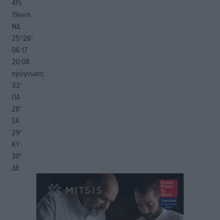
41
%
19
km/h
ΝΔ
25
26
°/
°
06:17
20:08
πρόγνωση:
33
°
ΠΑ
28
°
ΣΑ
29
°
ΚΥ
30
°
ΔΕ