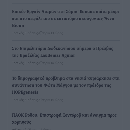
Επικός Εργκίν Αταμάν στη Σύμη: Έσπασε πιάτα μέχρι
και στο κεφάλι του σε εστιατόριο ακούγοντας Άννα
Βίσση
Τοπικές Ειδήσεις
•
πριν 13 ώρες
Στο Επιμελητήριο Δωδεκανήσου σήμερα ο Πρέσβης
της Βραζιλίας Laudemar Aguiar
Τοπικές Ειδήσεις
•
πριν 14 ώρες
To δημογραφικό πρόβλημα στα νησιά κυριάρχησε στη
συνάντηση του Φώτη Μάγγου με τον πρόεδρο της
HOPEgenesis
Τοπικές Ειδήσεις
•
πριν 14 ώρες
ΠΑΟΚ Ρόδου: Επιστροφή Τοντόροβ και άνοιγμα προς
χορηγούς
Αθλητικά
•
πριν 14 ώρες