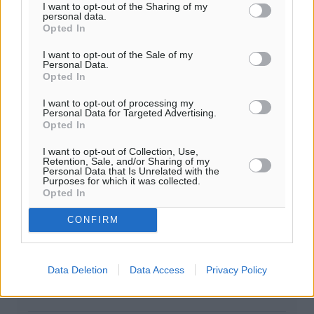
I want to opt-out of the Sharing of my
personal data.
Opted In
I want to opt-out of the Sale of my
Personal Data.
Opted In
I want to opt-out of processing my
Personal Data for Targeted Advertising.
0
Opted In
I want to opt-out of Collection, Use,
Retention, Sale, and/or Sharing of my
Personal Data that Is Unrelated with the
Purposes for which it was collected.
ΣΧΕΤΙΚΆ
Opted In
CONFIRM
Κατατέθηκε η πρόταση δυσπιστίας κατά της κυβέρνησης
Data Deletion
Data Access
Privacy Policy
Πρόταση δυσπιστίας: Σε υψηλούς τόνους η συζήτηση στη
Βουλή