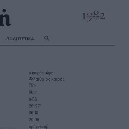
ΠΟΛΙΤΙΣΤΙΚΆ
o καιρός τώρα:
αίθριος καιρός
28
°
76
%
6
km/h
Δ-ΒΔ
26
27
°/
°
06:18
20:06
πρόγνωση: