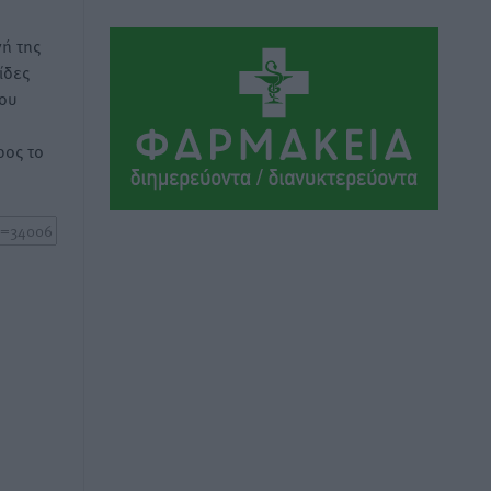
Τα Γλυπτά του Παρθενώνα ως
ή της
προσωπικό δώρο στον Τραμπ
ίδες
Δημο-Κρίσεις
•
πριν 10 ώρες
του
Το στενό της Κρεμαστής μπήκε στη
ος το
λίστα των 7 θαυμάτων της αναμονής
Δημο-Κρίσεις
•
πριν 10 ώρες
ΣΕΤΕ: Σημαντική θεσμική εξέλιξη η
ΚΥΑ για το ΕΧΠ για τον τουρισμό
Ειδήσεις
•
πριν 10 ώρες
Γ. Χατζημάρκος: “Δύο μεγάλες
δεσμεύσεις Γεωργιάδη” – Κίνητρα για
τους γιατρούς των νησιών και
συνεργασία Ρόδου με το Αττικόν για το
Ακτινοθεραπευτικό
Τοπικές Ειδήσεις
•
πριν 10 ώρες