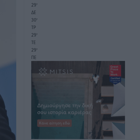
29
°
ΔΕ
30
°
ΤΡ
29
°
ΤΕ
29
°
ΠΕ