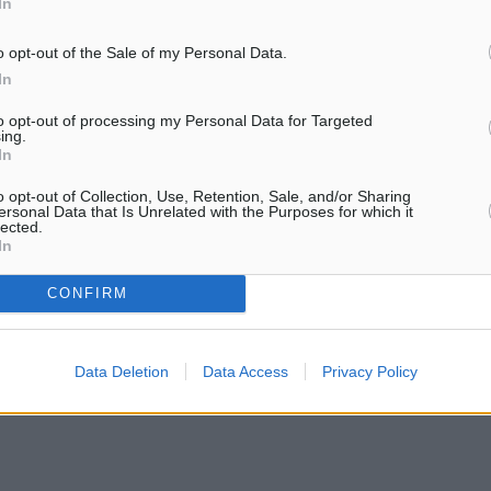
In
αθώς και απόφοιτοι της ΣΥΚ.
o opt-out of the Sale of my Personal Data.
 το 1953 όταν με την ένταξη της
In
βίων αναγνωρίσεων, με
ολεμικού Ναυτικού. Ακολούθησε
to opt-out of processing my Personal Data for Targeted
ing.
στο σχολείο Υποβρυχίων
In
ήνα Ελλήνων εκπαιδευτών, οι
της ΣΥΚ στην Ελλάδα. Αυτή
o opt-out of Collection, Use, Retention, Sale, and/or Sharing
ersonal Data that Is Unrelated with the Purposes for which it
ευσης Κανελλόπουλος (ΚΕΚΑΝ), υπό
lected.
In
CONFIRM
 Καταστροφών (Δ/ΟΥΚ), με έδρα
Υποβρύχιων Καταστροφών (ΜΥΚ)
ομάδων.
Data Deletion
Data Access
Privacy Policy
ίλιο του 2002 έλαβε τη σημερινή