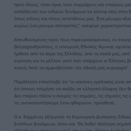
προς όλους, τόσο προς τους συμμάχους και εταίρους μας
εκπαίδευση των ειδικών δυνάμεων να γίνεται εδώ στην 
όπως επίσης και στους αντιπάλους μας. Ένα μήνυμα αξιο
κυρίως ένα μήνυμα αποτροπής”, ανέφερε χαρακτηριστικά
Απευθυνόμενος προς τους παρευρισκόμενους, εν ενεργε
βατραχανθρώπους, ο υπουργός Εθνικής ‘Αμυνας σχολίασ
ήρθατε από τα άκρα της Ελλάδας, από τα νησιά μας, από
εγγύηση για το μέλλον, γιατί όσο υπάρχουν οι Έλληνες 
κανείς ποτέ να αμφισβητήσει την εθνική μας κυριαρχία”.
Παράλληλα επανέλαβε ότι “οι κανόνες εμπλοκής είναι α
ότι όποιος τολμήσει να ανέβει σε ελληνικό έδαφος δεν θ
Δεν παίρνει πλέον ο άνεμος τις σημαίες, τις σημαίες τις
τις αντικαταστήσουμε όταν φθαρούν», πρόσθεσε.
Ο κ. Καμμένος εξήγγειλε τη δημιουργία Διοίκησης Ειδι
Ενόπλων Δυνάμεων, όπου και “θα δοθεί ιδιαίτερη σημασί
εξέλιξη των στελεχών μας”, όπως είπε. Επίσης διαβεβαί