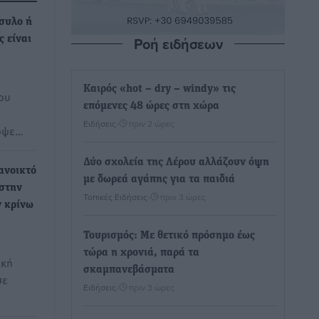
συλο ή
Ροή ειδήσεων
ς είναι
Καιρός «hot – dry – windy» τις
του
επόμενες 48 ώρες στη χώρα
Ειδήσεις
•
πριν 2 ώρες
πόψε…
Δύο σχολεία της Λέρου αλλάζουν όψη
ανοικτό
με δωρεά αγάπης για τα παιδιά
 στην
Τοπικές Ειδήσεις
•
πριν 3 ώρες
ν κρίνω
Τουρισμός: Με θετικό πρόσημο έως
τώρα η χρονιά, παρά τα
ική
σκαμπανεβάσματα
σε
Ειδήσεις
•
πριν 3 ώρες