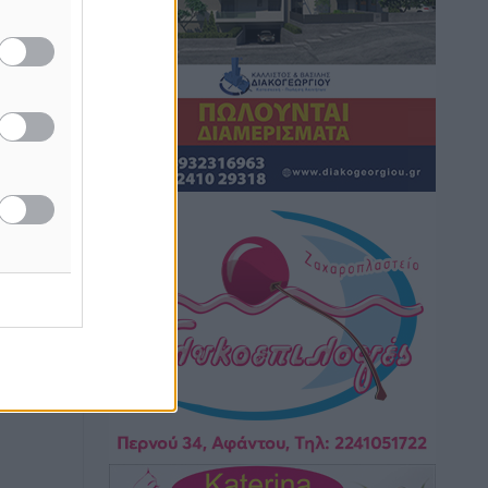
καιρικά φαινόμενα δεν υπάρχουν
περιθώρια εφησυχασμού
Ειδήσεις
•
πριν 4 ώρες
Στον Άγιο Νικόλαο Χάλκης ανοίγει
ξανά το ανανεωμένο εκκλησιαστικό
μουσείο από τη Λέσχη Lions Χάλκης
Τοπικές Ειδήσεις
•
πριν 4 ώρες
Ρόδος: «Βουλιάζει» από τουρίστες –
Πάνω από 1 εκατ. επιβάτες και 55
κρουαζιερόπλοια
Τοπικές Ειδήσεις
•
πριν 4 ώρες
Γ’ Εθνική Κατηγορία: Οι ημερομηνίες
των αγωνιστικών της κανονικής
περιόδου
Αθλητικά
•
πριν 9 ώρες