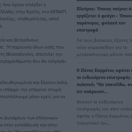
 που έχουν επιλέξει η
Πλεύρης: Όποιος παίρνει ά
Ελλάδα, στην Κρήτη, στο ΚΕΝΑΠ,
εργάζεται ή φεύγει - Όποιο
πιστίας, σταθερότητας, αλλά
παράνομος, φυλακή και
..
επιστροφή
ία και βετεράνους
Για τους βασικούς άξονες 
ε: “Η παρουσία όλων εσάς που
νέου νομοσχεδίου για το
 τη Θεσσαλονίκη, αποτελεί την
μεταναστευτικό μίλησε α
βατραχάνθρωποι δεν θα τολμήσει
Ο Πάνος Καμμένος αφήνει 
το ενδεχόμενο επιστροφής
πελευθερωμένοι και ξέρουν καλά,
πολιτική: "Θα επανέλθω, α
α υπάρχει την επόμενη στιγμή.
ότι υπάρχουν…
 υποστέλλουμε μόνο εμείς για να
Ανοιχτό το ενδεχόμενο
επιστροφής του στην πολιτ
άφησε ο Πάνος Καμμένος 
κών Δυνάμεων των ελληνικών
τηλεοπτική του…
α στην εκπαίδευση και στην
ωσε ότι “θα καταβάλουμε κάθε