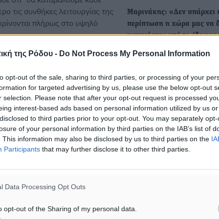
ρο τις συνθήκες λειτουργίας της
Μαρινάκης: «Δεν υπάρχει 
κρίνονται πλήρως στο υψηλό
περίπτωση η χώρα μας να 
μετανάστες από το έδαφος 
Γερμανίας»
ική της Ρόδου -
Do Not Process My Personal Information
ση αδικιών του παρελθόντος
«Είναι δεδομένο πως τα νη
οβρυχίων Καταστροφών και θα
έχουν δικαίωμα για ΑΟΖ κα
to opt-out of the sale, sharing to third parties, or processing of your per
αι για τον εκσυγχρονισμό της
υφαλοκρηπίδα…
formation for targeted advertising by us, please use the below opt-out s
r selection. Please note that after your opt-out request is processed y
eing interest-based ads based on personal information utilized by us or
Καφές από «χρυσάφι»: Αγγ
εία στελέχη απόφοιτοι της
disclosed to third parties prior to your opt-out. You may separately opt-
7 ευρώ και θα ανέβει και 
θοριστικά στην αναβάθμιση και
losure of your personal information by third parties on the IAB’s list of
. This information may also be disclosed by us to third parties on the
IA
ώτος Έλληνας υποβρύχιος
Ο καφές γίνεται «πικρός» γ
Participants
that may further disclose it to other third parties.
λή των ΗΠΑ.
καταναλωτές, καθώς η αύξ
ΦΠΑ στο 24%…
ΕΘΑ ναύαρχος Ευάγγελος
 Τσούνης.
l Data Processing Opt Outs
o opt-out of the Sharing of my personal data.
ύαρχος Σταμάτιος Ράπτης , ο