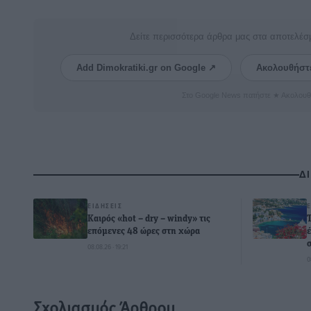
Δείτε περισσότερα άρθρα μας στα αποτελέσ
Add Dimokratiki.gr on Google ↗
Ακολουθήστ
Στο Google News πατήστε ★ Ακολουθ
Δ
ΕΙΔΉΣΕΙΣ
Καιρός «hot – dry – windy» τις
επόμενες 48 ώρες στη χώρα
08.08.26 · 19:21
0
Σχολιασμός Άρθρου