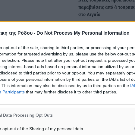
Νέες τουρκικές προκλήσεις
παραβιάσεις από 4 τουρκικ
στο Αιγαίο
ΗΆγκυρα προκάλεσε και πά
Παρασκευή στο Κεντρικό
ική της Ρόδου -
Do Not Process My Personal Information
Αιγαίο. Συγκεκριμένα, τέσ
τουρκικά F-16, εκ…
to opt-out of the sale, sharing to third parties, or processing of your per
formation for targeted advertising by us, please use the below opt-out s
r selection. Please note that after your opt-out request is processed y
Νέες τουρκικές παραβιάσει
eing interest-based ads based on personal information utilized by us or
Αιγαίο
disclosed to third parties prior to your opt-out. You may separately opt-
losure of your personal information by third parties on the IAB’s list of
Σε παραβάσεις των κανόν
. This information may also be disclosed by us to third parties on the
IA
εναέριας κυκλοφορίας του 
Participants
that may further disclose it to other third parties.
Αθηνών και παραβιάσεις τ
εθνικού εναέριου…
l Data Processing Opt Outs
o opt-out of the Sharing of my personal data.
ΙΑΒΑΣΕ ΕΠΙΣΗΣ