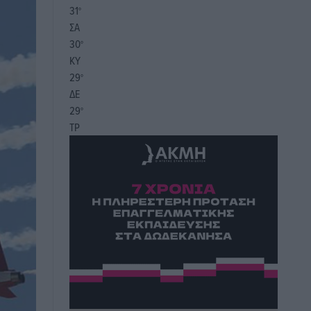
31
°
ΣΑ
30
°
ΚΥ
29
°
ΔΕ
29
°
ΤΡ