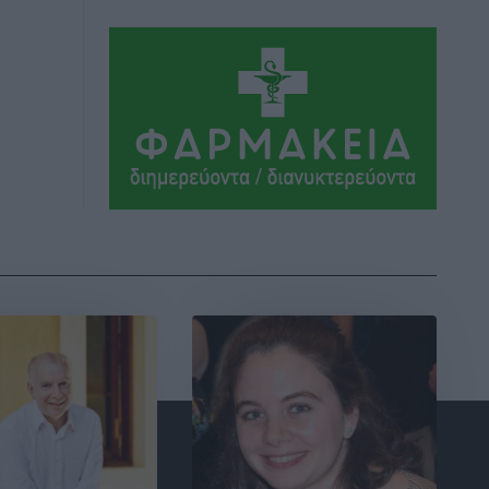
βοηθητικό στάδιο Διαγόρα
Πολιτιστικά
•
πριν 2 ώρες
Τη χρηματοδότηση των καμένων
εκτάσεων στην Κάλυμνο, των
αναγκαίων αντιπλημμυρικών και
αντιδιαβρωτικών έργων και την άμεση
ενίσχυση αγροτών και κτηνοτρόφων
που υπέστησαν ζημιές, ζητά ο Μάνος
Κόνσολας
Τοπικές Ειδήσεις
•
πριν 2 ώρες
Θεσμοθετείται από σήμερα το
νέο Ειδικό Χωροταξικό Πλαίσιο για τον
Τουρισμό με κοινή υπουργική
απόφαση
Ειδήσεις
•
πριν 2 ώρες