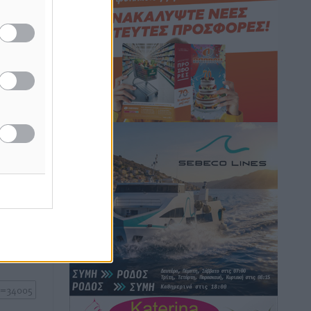
τις εκλογές του 2027
Ειδήσεις
•
πριν 1 ώρα
άσα στα
 στη ΔΕΘ
Γ. Χατζημάρκος από το Μέγαρο
Μαξίμου: “Ο τουρισμός μπορεί να γίνει
ο μεγαλύτερος πελάτης της ελληνικής
βιομηχανίας”
Τοπικές Ειδήσεις
•
πριν 1 ώρα
Έρευνα ΕΟΤ: Οι Ευρωπαίοι ταξιδιώτες
ή της
«ψηφίζουν» Ελλάδα
ίδες
Ειδήσεις
•
πριν 2 ώρες
του
Άκυρες οι εγκύκλιοι που δεν
ος το
αναρτώνται, υποχρεωτική η
δημοσίευσή τους από την 1η
Οκτωβρίου
Ειδήσεις
•
πριν 2 ώρες