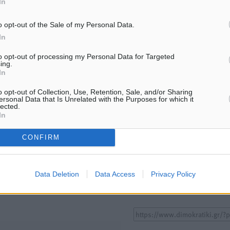
In
ΕΙΔΉΣΕΙΣ
ΕΙΔΉΣΕΙΣ
o opt-out of the Sale of my Personal Data.
Στο Α΄ Νεκροταφείο το
Κυριάκος Μητσοτάκης: Αν
In
μνημόσυνο για τον έναν χρόνο
Χανιά, αλλά με το βλέμμα
από τον θάνατο της Λένας
και τις εκλογές του 2027
to opt-out of processing my Personal Data for Targeted
Σαμαρά
07.08.26 · 11:47
ing.
7.08.26 · 11:57
In
o opt-out of Collection, Use, Retention, Sale, and/or Sharing
ersonal Data that Is Unrelated with the Purposes for which it
Υπενθύμιση:
lected.
In
Για την μερική αναπαραγωγ
ή. Η Δημοκρατική δεν υιοθετεί
CONFIRM
είδησης από άλλες ιστοσελ
υμε όποια σχόλια θεωρούμε
είναι απαραίτητη η χρήση 
οίηση. Χρήστες που δεν τηρούν
παρακάτω παρεχόμενου
Data Deletion
Data Access
Privacy Policy
συνδέσμου παραπομπής πρ
άρθρο της Δημοκρατικής.