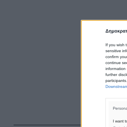
Δημοκρατ
If you wish 
sensitive in
confirm you
continue se
information 
further disc
participants
Downstream 
Persona
I want t
Δ