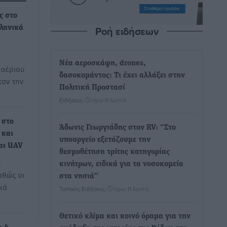
ς στο
Ροή ειδήσεων
λληνικά
Νέα αεροσκάφη, drones,
ναέριου
δασοκομάντος: Τι έχει αλλάξει στην
καν την
Πολιτική Προστασί
Ειδήσεις
•
πριν 9 λεπτά
 στο
Άδωνις Γεωργιάδης στον RV: “Στο
 και
υπουργείο εξετάζουμε την
αι UAV
θεσμοθέτηση τρίτης κατηγορίας
ς
κινήτρων, ειδικά για τα νοσοκομεία
αθώς οι
στα νησιά”
κά
Τοπικές Ειδήσεις
•
πριν 11 λεπτά
Θετικό κλίμα και κοινό όραμα για την