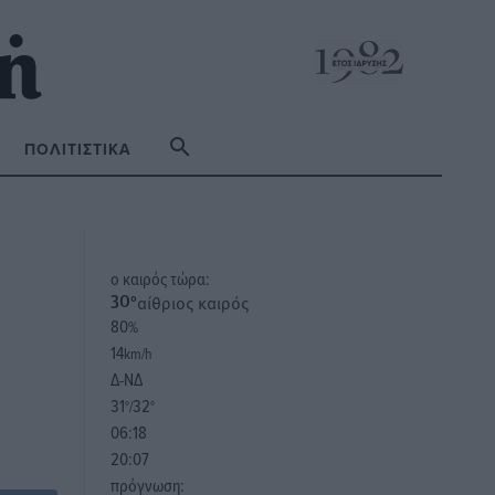
ΠΟΛΙΤΙΣΤΙΚΆ
o καιρός τώρα:
αίθριος καιρός
30
°
80
%
14
km/h
Δ-ΝΔ
31
32
°/
°
06:18
20:07
πρόγνωση: