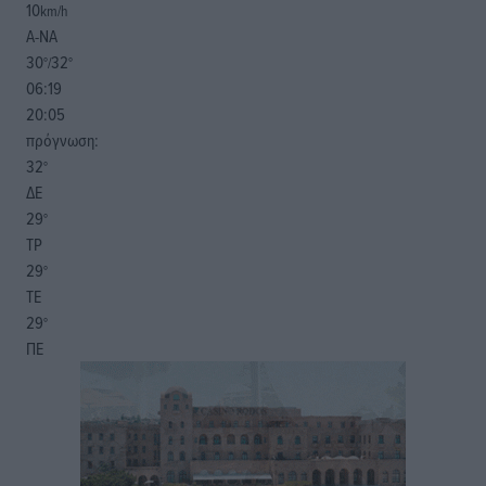
10
km/h
Α-ΝΑ
30
32
°/
°
06:19
20:05
πρόγνωση:
32
°
ΔΕ
29
°
ΤΡ
29
°
ΤΕ
29
°
ΠΕ