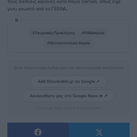
τους διεθνείς κανόνες κατά πάγια τακτική, όπως είχε
γινει γνωστό από το ΓΕΕΘΑ.
#Τουρκικές Προκλήσεις
#FIRΑθηνών
#Νοτιοανατολικό Αιγαίο
Δείτε περισσότερα άρθρα μας στα αποτελέσματα αναζήτησης
Add Dimokratiki.gr on Google ↗
Ακολουθήστε μας στο Google News ★ ↗
Στο Google News πατήστε ★ Ακολουθήστε