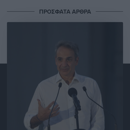
Ιδρυμα Ωνάση: Το όραμα πίσω από τα δύο νέα
ΠΡΟΣΦΑΤΑ ΑΡΘΡΑ
σχολεία της Ρόδου
Συνεντεύξεις
•
πριν 6 ώρες
Μιχάλης Χουρδάκης: «Η χώρα χρειάζεται μια
αξιόπιστη εναλλακτική κυβερνητική πρόταση»
Συνεντεύξεις
•
πριν 6 ώρες
Σεβ. Μητροπολίτης Ρόδου κ. Κύριλλος: «Ο Αύγουστος
είναι ο μήνας της Παναγίας και η Θεία Λειτουργία η
καρδιά της ζωής της Εκκλησίας»
Συνεντεύξεις
•
πριν 6 ώρες
Πρέσβης της Βραζιλίας: «Η Ελλάδα και η Βραζιλία
έχουν τεράστιες ευκαιρίες συνεργασίας – Η Ρόδος
μπορεί να διαδραματίσει σημαντικό ρόλο»
Συνεντεύξεις
•
πριν 6 ώρες