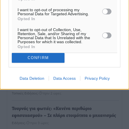
I want to opt-out of processing my
Επίσκεψη θα πραγματοποιήσει στη Λέρο τον
Personal Data for Targeted Advertising.
Opted In
Σεπτέμβριο η Όλγα Κεφαλογιάννη
Τοπικές Ειδήσεις
•
πριν 1 ώρα
I want to opt-out of Collection, Use,
Retention, Sale, and/or Sharing of my
Personal Data that Is Unrelated with the
Purposes for which it was collected.
Γιώργος Χατζημάρκος: Στηρίζουμε τις εκδηλώσεις
Opted In
που γίνονται στα νησιά μας γιατί ο πολιτισμός είναι
δικαίωμα όλων και δύναμη ζωής
CONFIRM
Τοπικές Ειδήσεις
•
πριν 2 ώρες
Data Deletion
Data Access
Privacy Policy
Κάρπαθος: Παλιά πυρομαχικά εντοπίστηκαν στο
Αρδάνι – Απαγορεύτηκε η κολύμβηση στην περιοχή
Τοπικές Ειδήσεις
•
πριν 2 ώρες
Τουρνάς για φωτιές: «Κανένα περιθώριο
εφησυχασμού» – Σε πλήρη ετοιμότητα ο μηχανισμός
Ειδήσεις
•
πριν 3 ώρες