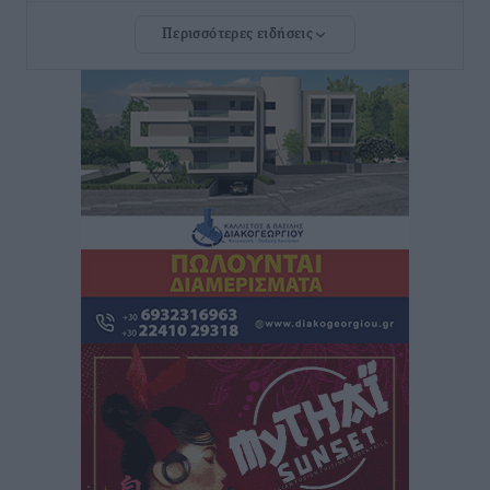
Περισσότερες ειδήσεις
Καιρός: Επιμένουν οι υψηλές θερμοκρασίες – Ισχυρά
μελτέμια έως 9 μποφόρ, σε «Red Code» 6 περιοχές
Τοπικές Ειδήσεις
•
πριν 4 ώρες
Τα φοιτητικά ενοίκια «τινάζουν στον αέρα» τους
οικογενειακούς προϋπολογισμούς
Ειδήσεις
•
πριν 4 ώρες
Δύο νέοι ξενώνες παραδόθηκαν στις Ένοπλες
Δυνάμεις στη νήσο Ρω
Τοπικές Ειδήσεις
•
πριν 4 ώρες
Συνεχίζεται η έξοδος του Αυγούστου – Πάνω από
34.000 αναχωρούν σήμερα μόνο από τον Πειραιά
Ειδήσεις
•
πριν 4 ώρες
Μόνιμες θέσεις στους παιδικούς σταθμούς: Οι