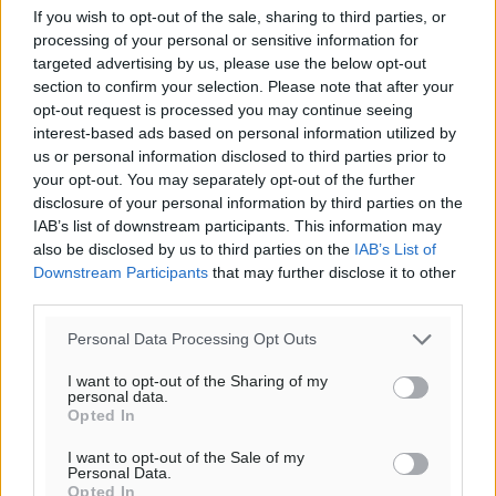
If you wish to opt-out of the sale, sharing to third parties, or
processing of your personal or sensitive information for
targeted advertising by us, please use the below opt-out
section to confirm your selection. Please note that after your
opt-out request is processed you may continue seeing
interest-based ads based on personal information utilized by
us or personal information disclosed to third parties prior to
your opt-out. You may separately opt-out of the further
disclosure of your personal information by third parties on the
Ροή ειδήσεων
IAB’s list of downstream participants. This information may
also be disclosed by us to third parties on the
IAB’s List of
Downstream Participants
that may further disclose it to other
Αποκαλυπτήρια για την «Ατζέντα 2030» από το βήμα
third parties.
της ΔΕΘ
Personal Data Processing Opt Outs
Ειδήσεις
•
πριν 31 λεπτά
I want to opt-out of the Sharing of my
personal data.
Από την παράδοση της Ρόδου στα ερευνητικά
Opted In
εργαστήρια: Το μελεκούνι αποκτά διεθνές
I want to opt-out of the Sale of my
επιστημονικό ενδιαφέρον
Personal Data.
Πολιτιστικά
•
πριν 44 λεπτά
Opted In