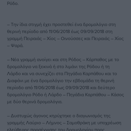
Ρόδο.
– Την ίδια στιγμή έχει προστεθεί ένα δρομολόγιο στη
θερινή περίοδο από 11/06/2018 έως 09/09/2018 στη
γραμμή Πειραιάς – Χίος – Οινούσσες και Πειραιάς – Χίος
– Ψαρά.
– Νέα γραμμή ανοίγει και στη Ρόδος – Κάρπαθος με το
δρομολόγιο να ξεκινά ή στο λιμάνι της Ρόδου ή τη
Λάρδο και να συνεχίζει στα Πηγάδια Καρπάθου και το
Διαφάνι με ένα δρομολόγιο την εβδομάδα τη θερινή
περίοδο από 11/06/2018 έως 09/09/2018 και δεύτερο
δρομολόγιο Ρόδο ή Λάρδο – Πηγάδια Καρπάθου – Κάσος
με δύο θερινά δρομολόγια.
– Δυστυχώς άγονος κηρύχτηκε ο διαγωνισμός της
γραμμής Λαύριο – Λήμνος – Σαμοθράκη με υποχρέωση
ελεύθερης προσέγγισης του δρομολογίου προς