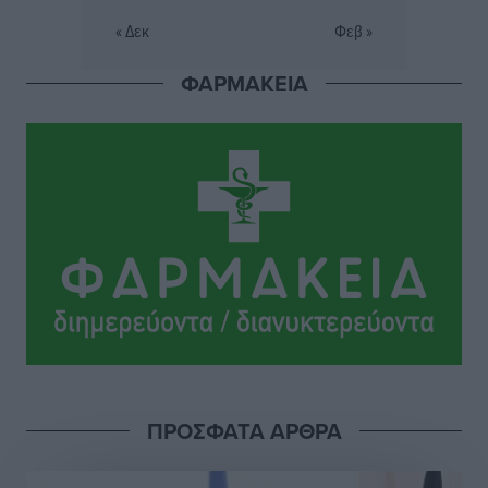
Εθνικός Αρχίπολης: Μεγάλο βήμα προόδου η ίδρυση
« Δεκ
Φεβ »
Ακαδημίας
Αθλητικά
•
πριν 9 ώρες
ΦΑΡΜΑΚΕΙΑ
Ιππότες: Με το βλέμμα στραμμένο στο μέλλον
Αθλητικά
•
πριν 9 ώρες
ΠΑΜΕ ΣΤΟΙΧΗΜΑ: Περισσότερα από 95 εκατομμύρια
ευρώ σε κέρδη μοίρασε τον Ιούλιο
Αθλητικά
•
πριν 9 ώρες
Ολοκλήρωση του έργου αναβάθμισης των
υποδομών του Νεστορίδειου Μελάθρου
Τοπικές Ειδήσεις
•
πριν 10 ώρες
ΠΡΟΣΦΑΤΑ ΑΡΘΡΑ
Γ.Σ. Διαγόρας: Στα «κυανέρυθρα» ο Janni Pembe
Αθλητικά
•
πριν 11 ώρες