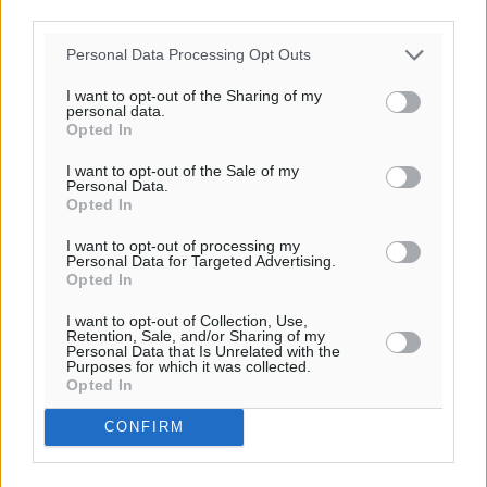
20:07
third parties.
πρόγνωση:
Personal Data Processing Opt Outs
31
°
ΣΑ
I want to opt-out of the Sharing of my
personal data.
28
°
Opted In
ΚΥ
29
°
I want to opt-out of the Sale of my
Personal Data.
ΔΕ
Opted In
29
°
I want to opt-out of processing my
ΤΡ
Personal Data for Targeted Advertising.
Opted In
I want to opt-out of Collection, Use,
Retention, Sale, and/or Sharing of my
Personal Data that Is Unrelated with the
Purposes for which it was collected.
Opted In
CONFIRM