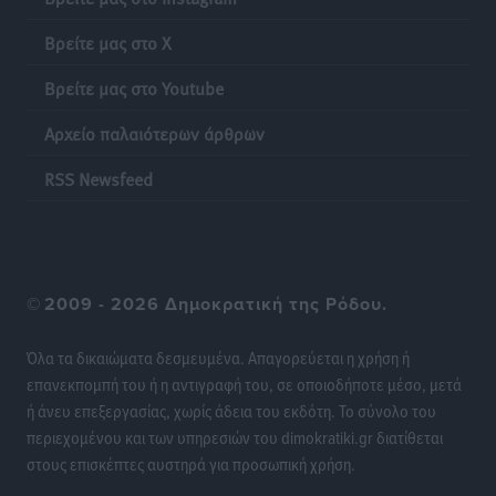
Βρεφονηπιακός Σταθμός Κάσου
Τοπικές Ειδήσεις
•
πριν 16 ώρες
Βρείτε μας στο X
Βρείτε μας στο Youtube
Ακρίβεια: Σημαντικές οι διατακτικές σίτισης για 3
στους 4 εργαζομένους
Αρχείο παλαιότερων άρθρων
Ειδήσεις
•
πριν 16 ώρες
RSS Newsfeed
Κινητοποίηση της Πυροσβεστικής στην Κάρπαθο, για
τη φωτιά στην περιοχή Σάνταλο
Τοπικές Ειδήσεις
•
πριν 16 ώρες
©
2009 - 2026 Δημοκρατική της Ρόδου.
Η Ρόδος μπαίνει στη διεκδίκηση για τη Μεσογειακή
Πρωτεύουσα Πολιτισμού και Διαλόγου 2028
Όλα τα δικαιώματα δεσμευμένα. Απαγορεύεται η χρήση ή
Τοπικές Ειδήσεις
•
πριν 16 ώρες
επανεκπομπή του ή η αντιγραφή του, σε οποιοδήποτε μέσο, μετά
ή άνευ επεξεργασίας, χωρίς άδεια του εκδότη. Το σύνολο του
περιεχομένου και των υπηρεσιών του dimokratiki.gr διατίθεται
Σύμη: Στον 8ο αγνοούμενο Γερμανό τουρίστα ανήκει η
στους επισκέπτες αυστηρά για προσωπική χρήση.
σορός που εντοπίστηκε
Τοπικές Ειδήσεις
•
πριν 16 ώρες