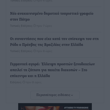
Τοπικές Ειδήσεις
•
πριν 6 ώρες
Νέο ανακαινισμένο δημοτικό τουριστικό γραφείο
στην Πάτμο
Τοπικές Ειδήσεις
•
πριν 7 ώρες
Οι συναντήσεις που είχε κατά την επίσκεψη του στη
Ρόδο ο Πρέσβης της Βραζιλίας στην Ελλάδα
Τοπικές Ειδήσεις
•
πριν 8 ώρες
Γερμανική αγορά: Έλλειψη προσιτών ξενοδοχείων
απειλεί τη ζήτηση για πακέτα διακοπών – Στο
επίκεντρο και η Ελλάδα
Ειδήσεις
•
πριν 8 ώρες
Περισσότερες ειδήσεις
Νέο ξενοδοχείο στη Ρόδο για την H Hotels –
Χατζηλαζάρου – Προχωρά καινούργιο ξενοδοχείο
στην Κω