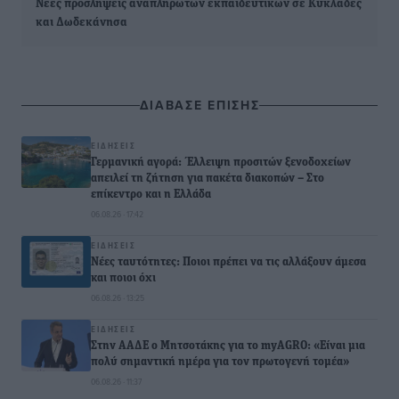
Νέες προσλήψεις αναπληρωτών εκπαιδευτικών σε Κυκλάδες
και Δωδεκάνησα
ΔΙΑΒΑΣΕ ΕΠΙΣΗΣ
ΕΙΔΉΣΕΙΣ
Γερμανική αγορά: Έλλειψη προσιτών ξενοδοχείων
απειλεί τη ζήτηση για πακέτα διακοπών – Στο
επίκεντρο και η Ελλάδα
06.08.26 · 17:42
ΕΙΔΉΣΕΙΣ
Νέες ταυτότητες: Ποιοι πρέπει να τις αλλάξουν άμεσα
και ποιοι όχι
06.08.26 · 13:25
ΕΙΔΉΣΕΙΣ
Στην ΑΑΔΕ ο Μητσοτάκης για το myAGRO: «Είναι μια
πολύ σημαντική ημέρα για τον πρωτογενή τομέα»
06.08.26 · 11:37