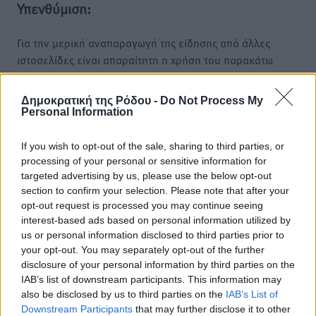
Υπενθύμιση:
Για την μερική αναπαραγωγή της είδησης από άλλες
ιστοσελίδες είναι απαραίτητη η χρήση του παρακάτω
παρεχόμενου συνδέσμου παραπομπής προς το άρθρο
της Δημοκρατικής.
Δημοκρατική της Ρόδου -
Do Not Process My
Personal Information
If you wish to opt-out of the sale, sharing to third parties, or
processing of your personal or sensitive information for
targeted advertising by us, please use the below opt-out
o καιρός τώρα:
section to confirm your selection. Please note that after your
25
°
opt-out request is processed you may continue seeing
αίθριος καιρός
interest-based ads based on personal information utilized by
us or personal information disclosed to third parties prior to
36
%
your opt-out. You may separately opt-out of the further
16
km/h
disclosure of your personal information by third parties on the
Β-ΒΔ
IAB’s list of downstream participants. This information may
26
26
°/
°
also be disclosed by us to third parties on the
IAB’s List of
06:18
Downstream Participants
that may further disclose it to other