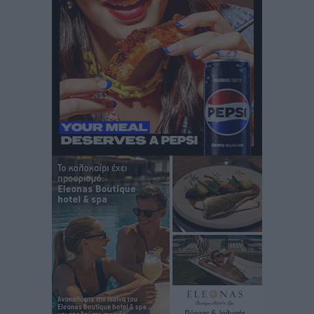
Τοπικές Ειδήσεις
•
πριν 8 ώρες
Αυτοκίνητο μπήκε παράνομα σε μονόδρομο στο
Μαστιχάρι – Αναποδογύρισε όχημα με μητέρα και
5χρονο παιδί
Τοπικές Ειδήσεις
•
πριν 8 ώρες
“Η Ευρώπη αντιμετώπιζε το προσφυγικό σαν ταινία
τρόμου” – Η συγκλονιστική μαρτυρία της Χαρούλας
Γιασιράνη στον RV για τα γεγονότα που οδήγησαν στο
Σύμφωνο της Λέρου
Τοπικές Ειδήσεις
•
πριν 8 ώρες
Συναυλία με τον Γιάννη Κότσιρα στις 21 Αυγούστου
Πολιτιστικά
•
πριν 8 ώρες
Έκτακτη συνεδρίαση της Δημοτικής Επιτροπής Ρόδου